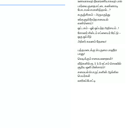
உணவாகவும் நிவாரணியாகவும் பால்
பார்வை குறைபாட்டை கண்ணாடி
போடாமல் சமாளித்தால்…?
கருஞ்சீரகம் – அருமருந்து
உங்களுக்கேற்ற சமையல்
எண்ணெய்!
ஒட்டகம் – ஓர் ஒப்பற்ற அதிசயம்..!
சோலார் சிஸ்டம் சப்ளையர் ரேட்டு –
ஒரு ஒப்பீடு
அல்சர் கவனம் தேவை!
பத்தமடைக்கு பெருமை பாஹீரா
பானு!
வெடிக்கும் சமையலறைகள்!
வீடுகளில் ரூ.1 1/2 லட்சம் செலவில்
சூரிய ஒளி மின்சாரம்!
சமையல் பொருட்களின் ஆங்கில
பெயர்கள்
வாரிசுப்போட்டி