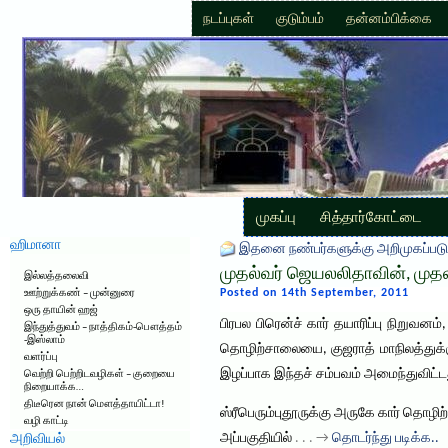
நடப்புகள்
குடும்பம்
தன்னம்பிக்கை
முகப்பு
சித்தார்கோட்டை
ஹிமானா
இதனை நண்பர்களுக்கு அறிமுகப்படு
முதல்வர் ஜெயலலிதாவின், முதல
இல்லத்தலைவி
Posted on 14th September, 2011
ஊற்றுக்கண் – முன்னுரை
ஒரு தாயின் ஹஜ்
பிரபல பிரென்ச் கார் தயாரிப்பு நிறுவனம
இந்துத்துவம் – நாத்திகம்-பௌத்தம்
-இஸ்லாம்
தொழிற்சாலையை, குஜராத் மாநிலத்துக்க
வளர்ப்பு
இழப்பாக இந்தச் சம்பவம் அமைந்துவிட்ட
வெற்றி பெற்றிடவழிகள் – குறையை
நிறையாக்க…
திடீரென நான் மௌத்தாயிட்டா!
ஸ்ரீபெரும்புதூருக்கு அருகே கார் தொழ
வழி காட்டி
அப்பகுதியில்
. . . →
தொடர்ந்து படிக்க..
அறிவியல்