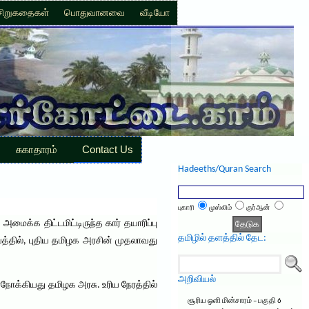
சிறுகதைகள்
பொதுவானவை
வீடியோ
சுகாதாரம்
Contact Us
Hadeeths/Quran Search
புகாரி
முஸ்லிம்
குர்ஆன்
அமைக்க திட்டமிட்டிருந்த கார் தயாரிப்பு
தமிழில் தளத்தில் தேட:
த்தில், புதிய தமிழக அரசின் முதலாவது
அறிவியல்
நோக்கியது தமிழக அரசு. உரிய நேரத்தில்
சூரிய ஒளி மின்சாரம் – பகுதி 6