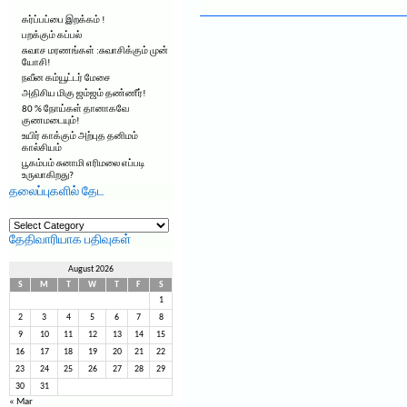
கர்ப்பப்பை இறக்கம் !
பறக்கும் கப்பல்
சுவாச மரணங்கள் :சுவாசிக்கும் முன்
யோசி!
நவீன கம்யூட்டர் மேசை
அதிசிய மிகு ஜம்ஜம் தண்ணீர்!
80 % நோய்கள் தானாகவே
குணமடையும்!
உயிர் காக்கும் அற்புத தனிமம்
கால்சியம்
பூகம்பம் சுனாமி எரிமலை எப்படி
உருவாகிறது?
தலைப்புகளில் தேட
தலைப்புகளில்
தேட
தேதிவாரியாக பதிவுகள்
August 2026
S
M
T
W
T
F
S
1
2
3
4
5
6
7
8
9
10
11
12
13
14
15
16
17
18
19
20
21
22
23
24
25
26
27
28
29
30
31
« Mar