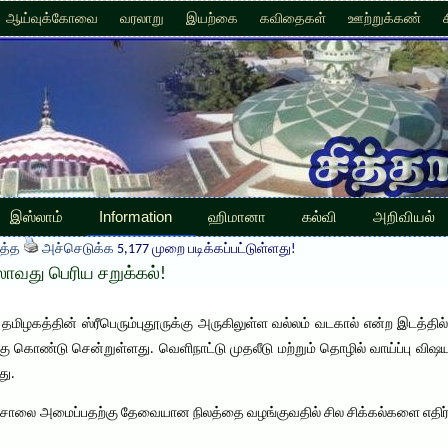
ஆய்வுக்கோவை
வரலாறு
இயற்கை
கவிதைகள்
ஊற்றுக்கண்
இஸ்லாம்
Information
ஹிமானா
கல்வி
அறிவியல்
த்த
அச்செடுக்க
5,177 முறை படிக்கப்பட்டுள்ளது!
ாவது பெரிய சறுக்கல்!
், தமிழகத்தின் ஸ்ரீபெரும்புதூருக்கு அருகிலுள்ள வல்லம் வடகால் என்ற இடத்தில் 
ு கொண்டு சென்றுள்ளது. வெளிநாட்டு முதலீடு மற்றும் தொழில் வாய்ப்பு விஷய
து.
ிற்சாலை அமைப்பதற்கு தேவையான நிலத்தை வழங்குவதில் சில சிக்கல்களை எதிர்