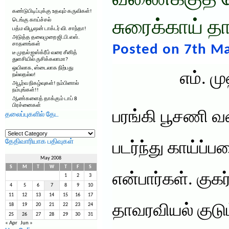
வீணைக்குத் 
கண்டுபிடிப்புக்கு உதவும் கருவிகள்!
டெங்கு காய்ச்சல்
சுரைக்காய் 
பத்ம விபூஷன் டாக்டர் வி. சாந்தா!
அடுத்த தலைமுறை ஜி.பி.எஸ்.
சாதனங்கள்
Posted on 7th Ma
டீ முதல் ஐஸ்க்ரீம் வரை சீனித்
துளசியில் ருசிக்கலாமா?
ஒயிலாக, ஸ்டைலாக நிற்பது
எம். 
நல்லதல்ல!
அபூர்வ நிகழ்வுகள்! நம்பினால்
நம்புங்கள்!!
ஆண்களைத் தாக்கும் டாப் 8
பிரச்னைகள்
பரங்கி பூசணி 
தலைப்புகளில் தேட
தலைப்புகளில்
தேட
தேதிவாரியாக பதிவுகள்
படர்ந்து காய்ப
May 2008
S
M
T
W
T
F
S
என்பார்கள். குகர
1
2
3
4
5
6
7
8
9
10
11
12
13
14
15
16
17
18
19
20
21
22
23
24
தாவரவியல் குடும
25
26
27
28
29
30
31
« Apr
Jun »