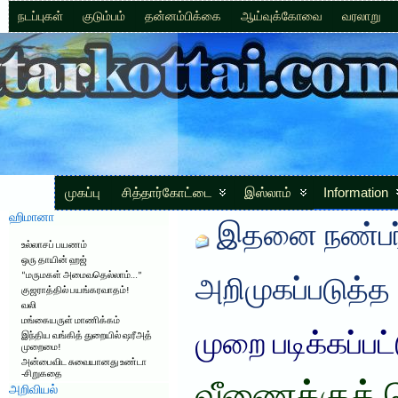
நடப்புகள்
குடும்பம்
தன்னம்பிக்கை
ஆய்வுக்கோவை
வரலாறு
முகப்பு
சித்தார்கோட்டை
இஸ்லாம்
Information
ஹிமானா
இதனை நண்பர்
உல்லாசப் பயணம்
ஒரு தாயின் ஹஜ்
“மருமகள் அமைவதெல்லாம்…”
அறிமுகப்படுத்த
குஜராத்தில் பயங்கரவாதம்!
வலி
மங்கையருள் மாணிக்கம்
முறை படிக்கப்பட
இந்திய வங்கித் துறையில் ஷரீஅத்
முறைமை!
அன்பைவிட சுவையானது உண்டா
-சிறுகதை
அறிவியல்