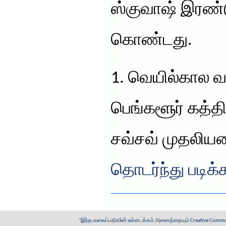
ஸ்குவாஷ் இரண
கொண்டது.
1. வெயில்கால வக
பெங்களூர் கத்தி
சவ்சவ் முதலிய
தொடர்ந்து படிக்
"இந்த வலைப்பதிவின் உள்ளடக்கம் அனைத்தையும்
Creative Common