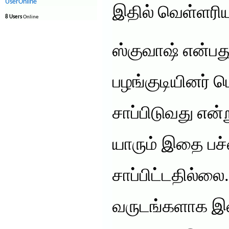
UserOnline
இதில் வெள்ளரியு
8 Users
Online
ஸ்குவாஷ் என்பத
பழங்குடியினர் 
சாப்பிடுவது என்
யாரும் இதை ப
சாப்பிட்டதில்லை
வருடங்களாக இதை