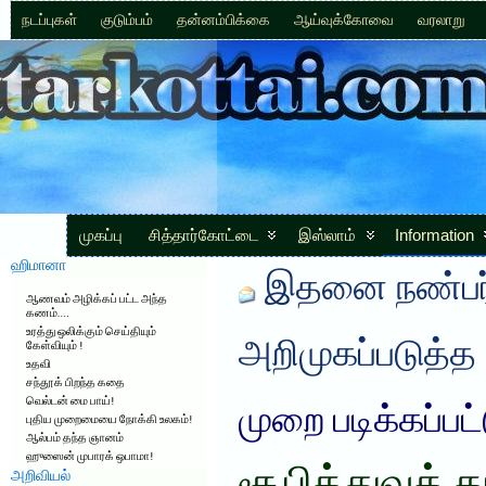
நடப்புகள்
குடும்பம்
தன்னம்பிக்கை
ஆய்வுக்கோவை
வரலாறு
முகப்பு
சித்தார்கோட்டை
இஸ்லாம்
Information
ஹிமானா
இதனை நண்பர்
ஆணவம் அழிக்கப் பட்ட அந்த
கணம்….
உரத்து ஒலிக்கும் செய்தியும்
அறிமுகப்படுத்த
கேள்வியும் !
உதவி
சந்தூக் பிறந்த கதை
வெல்டன் மை பாய்!
முறை படிக்கப்பட
புதிய முறைமையை நோக்கி உலகம்!
ஆல்பம் தந்த ஞானம்
ஹுஸைன் முபாரக் ஒபாமா!
அறிவியல்