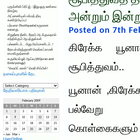
சூபித்துவத் த
புரூக்ளின் ப்ரிட்ஜ் – இது ஒரு உண்மை
நிகழ்வு
அன்றும் இன்று
அட்லாண்டிஸ் மர்மத் தீவு
கண்டுபிடிப்பு!
பற்பசை (Toothpaste) உருவான
Posted on 7th Fe
வரலாறு,
சிறுநீரை நீண்ட நேரம் அடக்குவதால்
சந்திக்கும் ஆபத்துக்கள்
பல்லண்டம்… அது பிரம்மாண்டம்..!
கிரேக்க யூனா
நோபல் விஞ்ஞானி வெங்கட்ராமன்
ராமகிருஷ்ணன்
கருவியல் ஓர் ஆய்வு (AlQuran and
Embryology)
சூபித்துவம்..
“வெயிட் லாஸ்” வெரி சிம்பிள்!
தலைப்புகளில் தேட
தலைப்புகளில்
தேட
யூனான் ,கிரேக்
தேதிவாரியாக பதிவுகள்
February 2009
S
M
T
W
T
F
S
பல்வேறு 
1
2
3
4
5
6
7
8
9
10
11
12
13
14
15
16
17
18
19
20
21
கொள்கைகளும் 
22
23
24
25
26
27
28
« Jan
Mar »
UserOnline