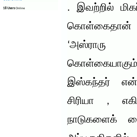
. இவற்றில் மிகப
18 Users
Online
கொள்கைதான் ‘ ( ويس
‘அஸ்ராரு 
கொள்கையாகு
இஸ்கந்தர் என
சிரியா , எகி
நாடுகளைக் கை