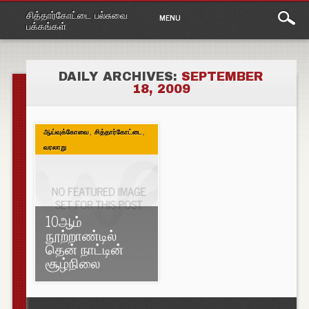
Main
Skip
சித்தார்கோட்டை பல்சுவை
MENU
to
menu
பக்கங்கள்
content
DAILY ARCHIVES:
SEPTEMBER
18, 2009
,
,
ஆய்வுக்கோவை
சித்தார்கோட்டை
வரலாறு
10ஆம்
நூற்றாண்டில்
தென் நாட்டின்
சூழ்நிலை