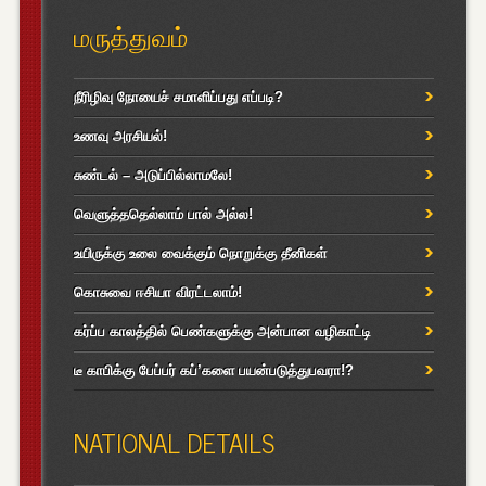
மருத்துவம்
நீரிழிவு நோயைச் சமாளிப்பது எப்படி?
உணவு அரசியல்!
சுண்டல் – அடுப்பில்லாமலே!
வெளுத்ததெல்லாம் பால் அல்ல!
உயிருக்கு உலை வைக்கும் நொறுக்கு தீனிகள்
கொசுவை ஈசியா விரட்டலாம்!
கர்ப்ப காலத்தில் பெண்களுக்கு அன்பான வழிகாட்டி
டீ காபிக்கு பேப்பர் கப்’களை பயன்படுத்துபவரா!?
NATIONAL DETAILS