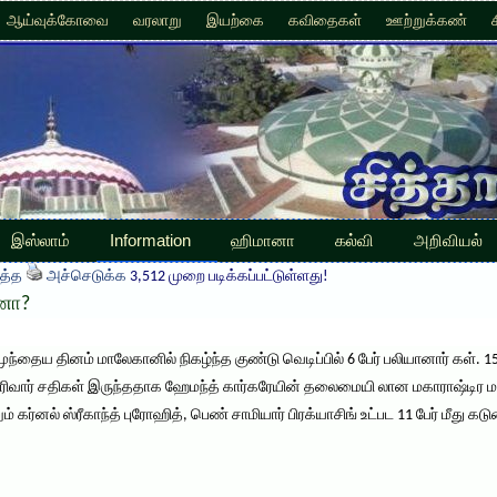
ஆய்வுக்கோவை
வரலாறு
இயற்கை
கவிதைகள்
ஊற்றுக்கண்
இஸ்லாம்
Information
ஹிமானா
கல்வி
அறிவியல்
த்த
அச்செடுக்க
3,512 முறை படிக்கப்பட்டுள்ளது!
ீணா?
ுந்தைய தினம் மாலேகானில் நிகழ்ந்த குண்டு வெடிப்பில் 6 பேர் பலியானார் கள். 
ரிவார் சதிகள் இருந்ததாக ஹேமந்த் கார்கரேயின் தலைமையி லான மகாராஷ்டிர மாந
 கர்னல் ஸ்ரீகாந்த் புரோஹித், பெண் சாமியார் பிரக்யாசிங் உட்பட 11 பேர் மீது கடு