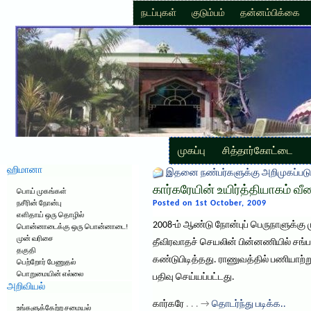
நடப்புகள்
குடும்பம்
தன்னம்பிக்கை
முகப்பு
சித்தார்கோட்டை
ஹிமானா
இதனை நண்பர்களுக்கு அறிமுகப்படு
கார்கரேயின் உயிர்த்தியாகம் வ
பொய் முகங்கள்
Posted on 1st October, 2009
நசீரின் நோன்பு
எளிதாய் ஒரு தொழில்
2008-ம் ஆண்டு நோன்புப் பெருநாளுக்கு ம
பொன்னாடைக்கு ஒரு பொன்னாடை!
முன் வரிசை
தீவிரவாதச் செயலின் பின்னணியில் சங்ப
தகுதி
கண்டுபிடித்தது. ராணுவத்தில் பணியாற்றும்
பெற்றோர் பேணுதல்
பொறுமையின் எல்லை
பதிவு செய்யப்பட்டது.
அறிவியல்
கார்கரே
. . . →
தொடர்ந்து படிக்க..
உங்களுக்கேற்ற சமையல்