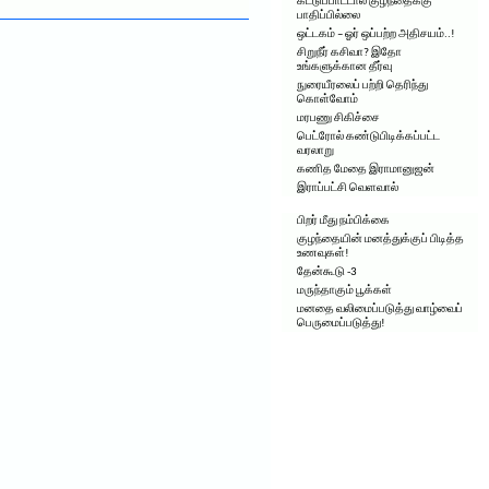
கட்டுப்பாட்டால் குழந்தைக்கு
பாதிப்பில்லை
ஒட்டகம் – ஓர் ஒப்பற்ற அதிசயம்..!
சிறுநீர் கசிவா? இதோ
உங்களுக்கான தீர்வு
நுரையீரலைப் பற்றி தெரிந்து
கொள்வோம்
மரபணு சிகிச்சை
பெட்ரோல் கண்டுபிடிக்கப்பட்ட
வரலாறு
கணித மேதை இராமானுஜன்
இராப்பட்சி வெளவால்
பிறர் மீது நம்பிக்கை
குழந்தையின் மனத்துக்குப் பிடித்த
உணவுகள்!
தேன்கூடு -3
மருந்தாகும் பூக்கள்
மனதை வலிமைப்படுத்து வாழ்வைப்
பெருமைப்படுத்து!