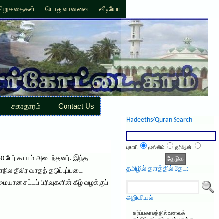
சிறுகதைகள்
பொதுவானவை
வீடியோ
சுகாதாரம்
Contact Us
Hadeeths/Quran Search
புகாரி
முஸ்லிம்
குர்ஆன்
150 பேர் காயம் அடைந்தனர். இந்த
தமிழில் தளத்தில் தேட:
ில தீவிர வாதத் தடுப்புப்படை
மையான சட்டப் பிரிவுகளின் கீழ் வழக்குப்
அறிவியல்
கர்ப்பகாலத்தில் உணவுக்