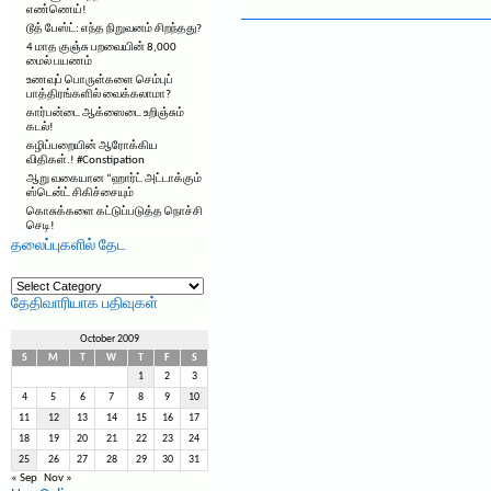
எண்ணெய்!
டூத் பேஸ்ட்: எந்த நிறுவனம் சிறந்தது?
4 மாத குஞ்சு பறவையின் 8,000
மைல் பயணம்
உணவுப் பொருள்களை செம்புப்
பாத்திரங்களில் வைக்கலாமா?
கார்பன்டை ஆக்ஸைடை உறிஞ்சும்
கடல்!
கழிப்பறையின் ஆரோக்கிய
விதிகள்.! #Constipation
ஆறு வகையான “ஹார்ட் அட்டாக்கும்
ஸ்டென்ட் சிகிச்சையும்
கொசுக்களை கட்டுப்படுத்த நொச்சி
செடி!
தலைப்புகளில் தேட
தலைப்புகளில்
தேட
தேதிவாரியாக பதிவுகள்
October 2009
S
M
T
W
T
F
S
1
2
3
4
5
6
7
8
9
10
11
12
13
14
15
16
17
18
19
20
21
22
23
24
25
26
27
28
29
30
31
« Sep
Nov »