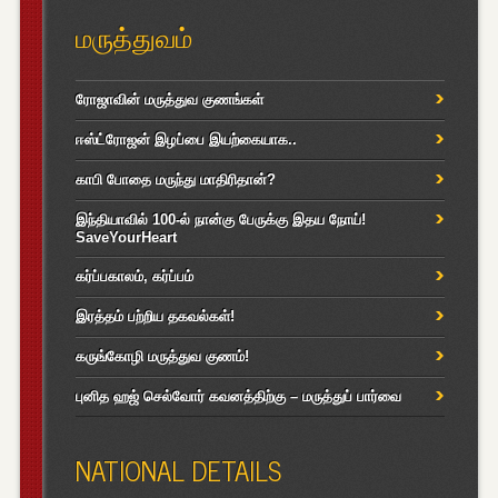
மருத்துவம்
ரோஜாவின் மருத்துவ குணங்கள்
ஈஸ்ட்ரோஜன் இழப்பை இயற்கையாக..
காபி போதை மருந்து மாதிரிதான்?
இந்தியாவில் 100-ல் நான்கு பேருக்கு இதய நோய்!
SaveYourHeart
கர்ப்பகாலம், கர்ப்பம்
இரத்தம் பற்றிய தகவல்கள்!
கருங்கோழி மருத்துவ குணம்!
புனித ஹஜ் செல்வோர் கவனத்திற்கு – மருத்துப் பார்வை
NATIONAL DETAILS