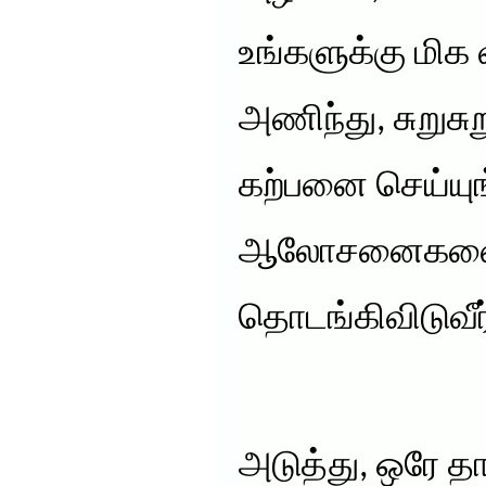
உங்களுக்கு மி
அணிந்து, சுறுசு
கற்பனை செய்யுங
ஆலோசனைகளைப்
தொடங்கிவிடுவீர
அடுத்து, ஒரே த