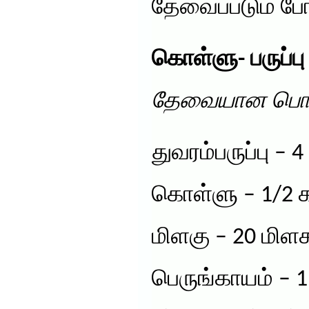
தேவைப்படும் ப
கொள்ளு- பருப்ப
தேவையான பொர
துவரம்பருப்பு – 4
கொள்ளு – 1/2 க
மிளகு – 20 மிளக
பெருங்காயம் – 1