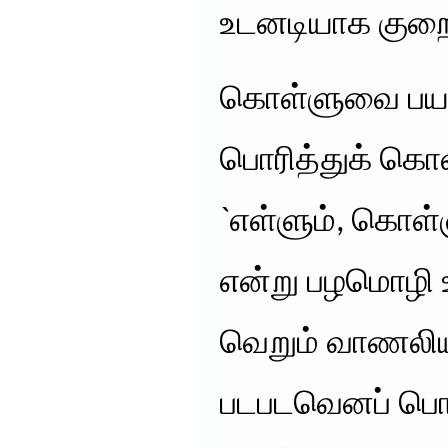
உடனடியாக குறைக
கொள்ளுவை பயன்
பொரித்துக் கொ
`எள்ளும், கொள்
என்று பழமொழி 
வெறும் வாணலி
படபடவெனப் பொர