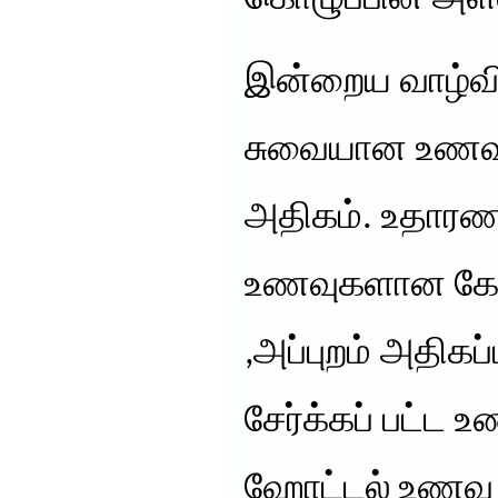
இன்றைய வாழ்வி
சுவையான உணவு
அதிகம். உதார
உணவுகளான கேக்,ப
,அப்புறம் அதி
சேர்க்கப் பட்ட உ
ஹோட்டல் உணவு