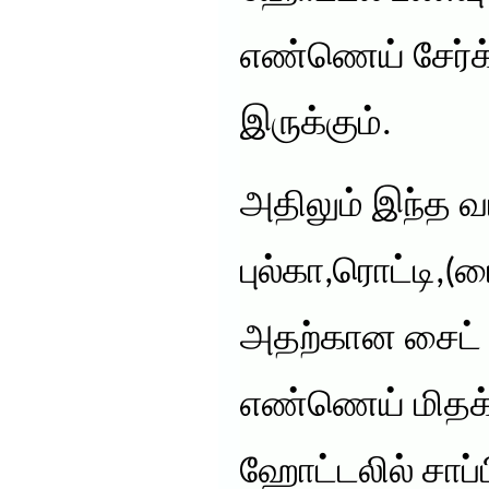
எண்ணெய் சேர்க்
இருக்கும்.
அதிலும் இந்த 
புல்கா,ரொட்டி,(
அதற்கான சைட் ட
எண்ணெய் மிதக்
ஹோட்டலில் சாப்ப