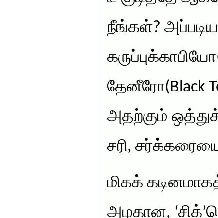
நீங்கள்? அப்படி
கருப்புக்காபியோ(
தேனீரோ(Black T
அதற்கும் ஒத்துக
சரி, சர்க்கரையை
மிகக் கடினமாகத
அழகான, ‘சிக்’க