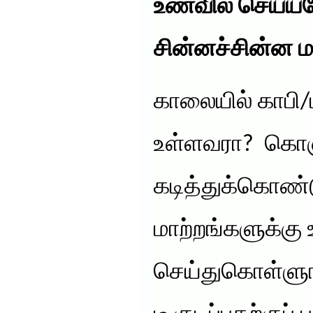
உணவில் செய்ய
சின்னச்சின்ன ம
காலையில் காபி/டீ
உள்ளவரா? கொஞ
கடித்துக்கொண்ட
மாற்றங்களுக்கு
செய்துகொள்ளுங்