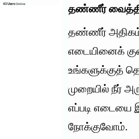
43 Users
Online
தண்ணீர் வைத்த
தண்ணீர் அதிகம் 
எடையினைக் குற
உங்களுக்குத் தெ
முறையில் நீர் அ
எப்படி எடையை 
நோக்குவோம்.