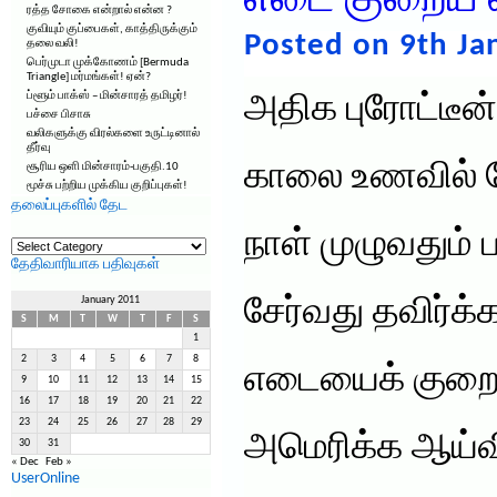
எடை குறைய 
ரத்த சோகை என்றால் என்ன ?
குவியும் குப்பைகள், காத்திருக்கும்
Posted on 9th Ja
தலை வலி!
பெர்முடா முக்கோணம் [Bermuda
Triangle] மர்மங்கள்! ஏன்?
ப்ளூம் பாக்ஸ் – மின்சாரத் தமிழர்!
அதிக புரோட்டீ
பச்சை பிசாசு
வலிகளுக்கு விரல்களை உருட்டினால்
தீர்வு
காலை உணவில் ச
சூரிய ஒளி மின்சாரம்-பகுதி.10
மூச்சு பற்றிய முக்கிய குறிப்புகள்!
தலைப்புகளில் தேட
நாள் முழுவதும் 
தலைப்புகளில்
தேட
தேதிவாரியாக பதிவுகள்
சேர்வது தவிர்க்
January 2011
S
M
T
W
T
F
S
1
2
3
4
5
6
7
8
எடையைக் குறைக்
9
10
11
12
13
14
15
16
17
18
19
20
21
22
23
24
25
26
27
28
29
அமெரிக்க ஆய்வி
30
31
« Dec
Feb »
UserOnline