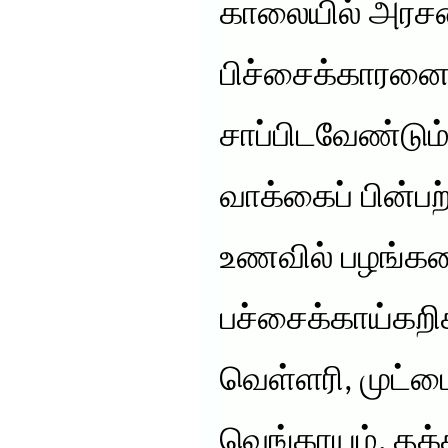
காலையில் அரசனை
பிச்சைக்காரனைப
சாப்பிடவேண்டும்
வாக்கைப் பின்பற
உணவில் பழங்கள
பச்சைக்காய்கறி
வெள்ளரி, முட்டை
வெங்காயம், தக