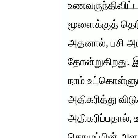
உணவருந்திவிட்
மூளைக்குத் தெர
அதனால், பசி அ
தோன்றுகிறது.
நாம் உட்கொள்ள
அதிகரித்து விட
அதிகரிப்பதால், உ
கொழுப்பின் அளவ