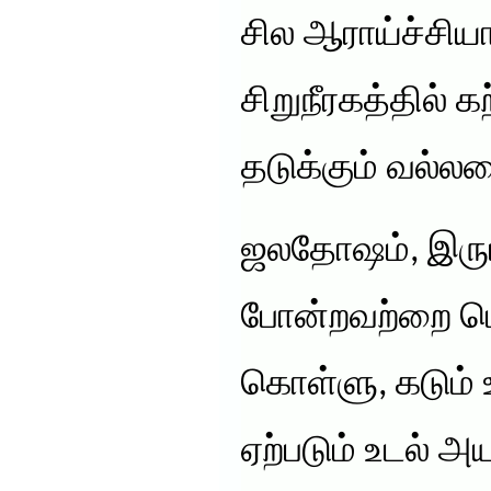
சில ஆராய்ச்சி
சிறுநீரகத்தில் 
தடுக்கும் வல்லம
ஜலதோஷம், இருமல
போன்றவற்றை பெ
கொள்ளு, கடும் உழ
ஏற்படும் உடல் அய