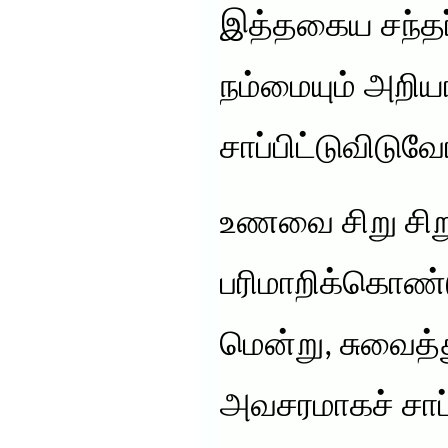
இத்தகைய சந்தர்
நம்மையும் அறிய
சாப்பிட்டுவிடுவே
உணவை சிறு சிற
பரிமாறிக்கொண
மென்று, சுவைத்த
அவசரமாகச் சாப்ப