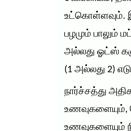
உட்கொள்ளவும்.
பழமும் பாலும் மட
அல்லது ஓட்ஸ் கஞ
(1 அல்லது 2) எட
நார்ச்சத்து அதி
உணவுகளையும், 
உணவுகளையும் நி