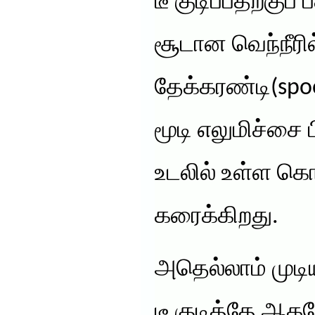
டீ குடிப்பதற்குப்
சூடான வெந்நீரில
தேக்கரண்டி(spo
மூடி எலுமிச்சை பி
உடலில் உள்ள கெ
கரைக்கிறது.
அதெல்லாம் முடிய
டீ குடித்தே ஆக