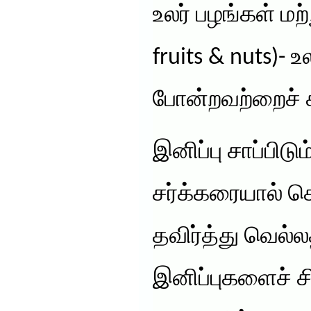
உலர் பழங்கள் மற
fruits & nuts)- 
போன்றவற்றைச் ச
இனிப்பு சாப்பிடு
சர்க்கரையால் ச
தவிர்த்து வெல்ல
இனிப்புகளைச் சி