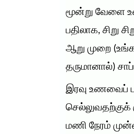
மூன்று வேளை உண
பதிலாக, சிறு ச
ஆறு முறை (உங்
தருமானால்) சாப்
இரவு உணவைப் ப
செல்லுவதற்குக்
மணி நேரம் முன