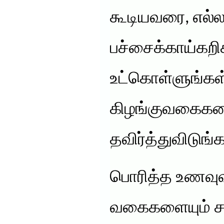
கூடியவரை, எல்
பச்சைக்காய்கற
உட்கொள்ளுங்கள
கிழங்குவகைக
தவிர்த்துவிடுங்க
பொரித்த உணவு
வகைகளையும் சா