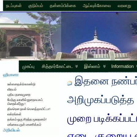
நடப்புகள்
குடும்பம்
தன்னம்பிக்கை
ஆய்வுக்கோவை
வரலாறு
முகப்பு
சித்தார்கோட்டை
இஸ்லாம்
Information
ஹிமானா
இதனை நண்பர்
உள்ளதைக்கொண்டு
விரயம்
புதிய தலைமுறை
அறிமுகப்படுத்த
மேற்கு வானில் ஜனநாயகப்
பிறைக்கீற்று !
திடீரென நான் மௌத்தாயிட்டா!
வக்ரங்கள்
முறை படிக்கப்பட
தங்கம் ஒரு சிறந்த மூலதனம்!
மங்கையருள் மாணிக்கம்
அறிவியல்