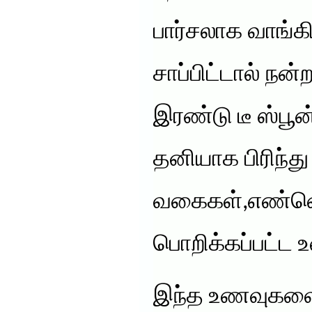
பார்சலாக வாங்கி 
சாப்பிட்டால் நன்
இரண்டு டீ ஸ்ப
தனியாக பிரிந்து ந
வகைகள்,எண்ண
பொறிக்கப்பட்ட 
இந்த உணவுகளை 