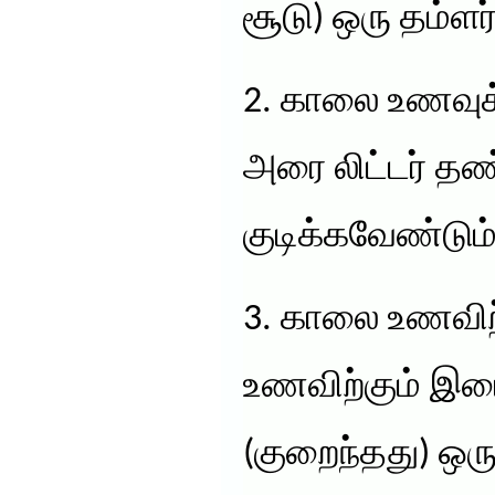
சூடு) ஒரு தம்ளர் 
2. காலை உணவுக்
அரை லிட்டர் தண
குடிக்கவேண்டும்
3. காலை உணவிற
உணவிற்கும் இடை
(குறைந்தது) ஒரு