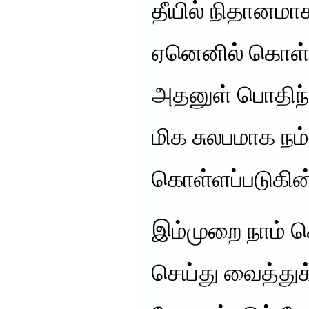
தீயில் நிதானமா
ஏனெனில் கொள்
அதனுள் பொதிந்த
மிக சுலபமாக நம்
கொள்ளப்படுகின
இம்முறை நாம் க
செய்து வைத்த