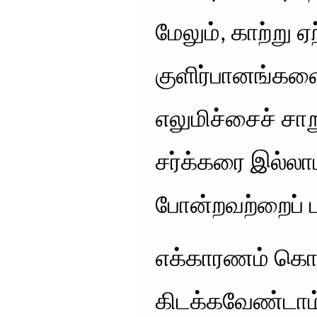
மேலும், காற்று ஏற
குளிர்பானங்களை
எலுமிச்சைச் சா
சர்க்கரை இல்லாம
போன்றவற்றைப் ப
எக்காரணம் கொண
கிடக்கவேண்டாம