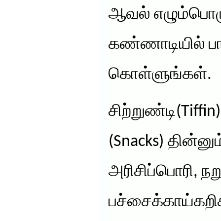
ஆவல் எழும்பொழ
கண்ணாடியில் பார
கொள்ளுங்கள்.
சிற்றுண்டி(Tiffi
(Snacks) தின்னு
அரிசிப்பொரி, ந
பச்சைக்காய்கறி