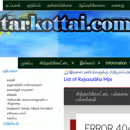
நடப்புகள்
குடும்பம்
தன்னம்பிக்கை
ஆய்வுக்கோவை
வரலாறு
முகப்பு
சித்தார்கோட்டை
இஸ்லாம்
Information
ஹிமானா
இதனை நண்பர்களுக்கு அறிமுகப்படு
List of Rajyasabha Mps
தகுதி
குஜராத்தில் பயங்கரவாதம்!
வரலாற்றுச் சாதனை!
வில்லன்
அன்பைவிட சுவையானது உண்டா
-சிறுகதை
நெஞ்சைப் பிளந்த அந்தக் கொடூரம்!
சகோதர பாசம்
வளர்ப்பு
அறிவியல்