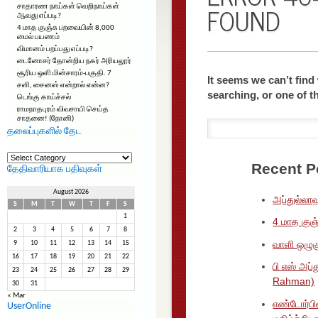
சாதாரண நாய்கள் வெறிநாய்கள்
ஆவது எப்படி?
4 மாத குஞ்சு பறவையின் 8,000
மைல் பயணம்
விமானம் பறப்பது எப்படி?
டைனோசர் தோன்றிய நகர் அரியலூர்
சூரிய ஒளி மின்சாரம்-பகுதி. 7
சளி, சைனஸ் என்றால் என்ன?
டெங்கு காய்ச்சல்
ராமநாதபுரம் விவசாயி செய்த
சாதனை! (நோனி)
தலைப்புகளில் தேட
தலைப்புகளில்
தேட
தேதிவாரியாக பதிவுகள்
August 2026
S
M
T
W
T
F
S
1
2
3
4
5
6
7
8
9
10
11
12
13
14
15
16
17
18
19
20
21
22
23
24
25
26
27
28
29
30
31
« Mar
UserOnline