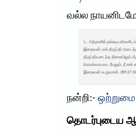
வல்ல நாயனிடமே ப
(… அந்நாளில் நல்லடியார்களிட
இறைவன் பால் திருப்தி அடைந்த
திருப்தியடைந்த நிலையிலும் மீள
கொள்வாயாக. மேலும், நீ என் சு
இறைவன் கூறுவான். (89:27-3
நன்றி:-
ஒற்றுமை
தொடர்புடைய ஆ