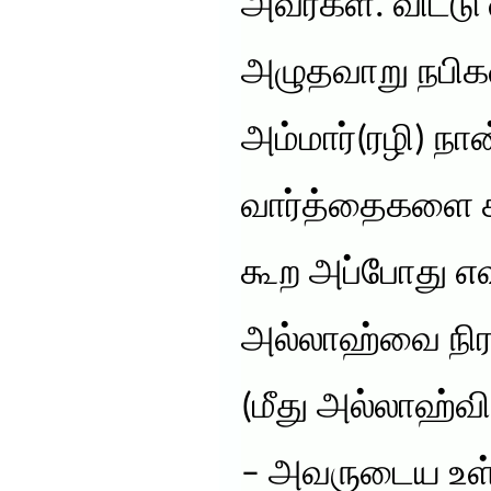
அவர்கள். விட்டு
அழுதவாறு நபிக
அம்மார்(ரழி) ந
வார்த்தைகளை க
கூற அப்போது எ
அல்லாஹ்வை நிர
(மீது அல்லாஹ்வ
– அவருடைய உள