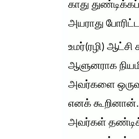
காது துண்டிக்கப்
அயராது போரிட்டா
உமர்(ரழி) ஆட்சி
ஆளுனராக நியமிக
அவர்களை ஒருவ
எனக் கூறினான்
அவர்கள் தண்டி