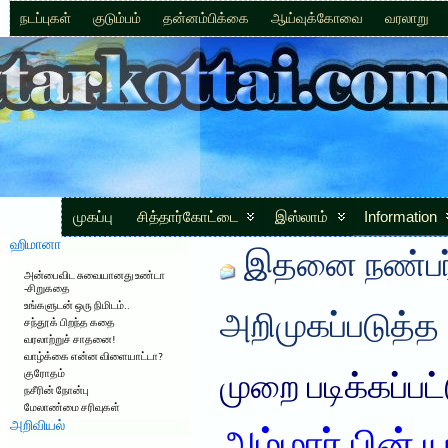
நடப்புகள்
குடும்பம்
தன்னம்பிக்கை
ஆய்வுக்கோவை
வரலாறு
முகப்பு
சித்தார்கோட்டை
இஸ்லாம்
Information
ஹிமானா
இதனை நண்பர்
அன்பைவிட சுவையானது உண்டா
-சிறுகதை
உங்களுடன் ஒரு நிமிடம்..
அறிமுகப்படுத்த
சந்தூக் பிறந்த கதை
வரலாற்றுச் சாதனை!
வாழ்க்கை என்ன விளையாட்டா?
குரோதம்
முறை படிக்கப்பட
நசீரின் நோன்பு
மேலாண்மை சரிவுகள்
அறிவியல்