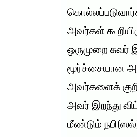
கொல்லப்படுவார்க
அவர்கள் கூறியிர
ஒருமுறை சுவர் இட
மூர்ச்சையான அம்
அவர்களைக் குறி
அவர் இறந்து வ
மீண்டும் நபி(ஸல