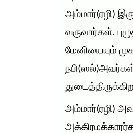
அம்மார்(ரழி) இர
வருவார்கள். புழ
மேனியையும் முக
நபி(ஸல்)அவர்கள்
துடைத்திருக்கிறா
அம்மார்(ரழி) அவ
அக்கிரமக்காரர்