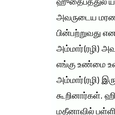
ஹுதைபத்துல் யம
அவருடைய மரண
பின்பற்றுவது என
அம்மார்(ரழி) அவ
எங்கு உண்மை உ
அம்மார்(ரழி) இரு
கூறினார்கள். ஹிஜ
மதீனாவில் பள்ளி