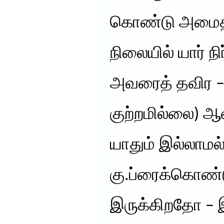
கொண்டு அமைதி
நிலையில் யார் நி
அவரைத் தவிர –
குற்றமில்லை) ஆனா
யாதும் இல்லாமல
கு.ப்ரைக்கொண்ட
இருக்கிறதோ – 