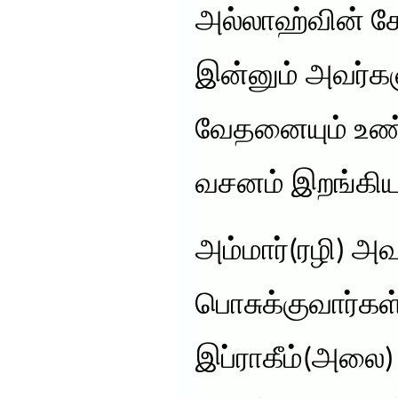
அல்லாஹ்வின் கோ
இன்னும் அவர்க
வேதனையும் உண்ட
வசனம் இறங்கிய
அம்மார்(ரழி) அவ
பொசுக்குவார்கள
இப்ராகீம்(அலை)