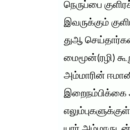
நெருப்பை குளிர
இவருக்கும் குளி
துஆ செய்தார்கள
மைமூன்(ரழி) கூற
அம்மாரின் ஈமான
இறைநம்பிக்கை 
எலும்புகளுக்குள
யார் அம்மாருட