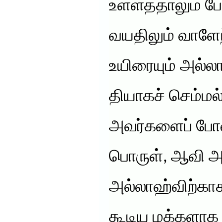
உள்ளத்தாலும் ப
வயதிலும் வாளேந்த
உயிரையும் அல்ல
தியாகச் செம்மல்
அவர்களைப் போன்
பொருள், ஆவி 
அல்லாஹ்விற்கா
கூடிய மக்களாக