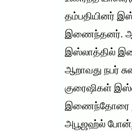
தம்பதியினர் இஸ்
இணைந்தனர். ஆர
இஸ்லாத்தில் இ
ஆறாவது நபர் சு
குரைஷிகள் இஸ்ல
இணைந்தோரை துன
அபூஜஹ்ல் போன்