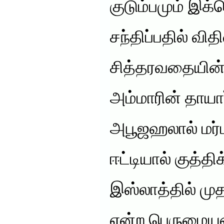
குடும்பமும் 
சந்திப்பதில் வி
சித்தரவதையின்
அம்மாரின் தாயார
அபூஜஹலால் மர்
ஈட்டியால் குத்தி
இஸ்லாத்தில் ம
என்ற பெருமையட