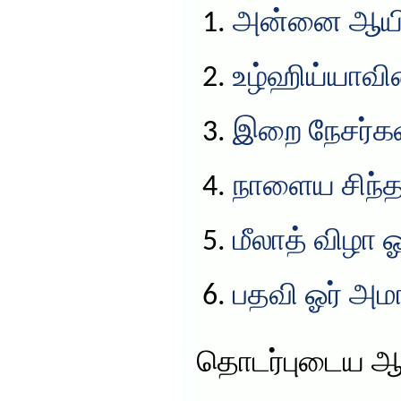
அன்னை ஆயிஷ
உழ்ஹிய்யாவின
இறை நேசர்கள
நாளைய சிந
மீலாத் விழா 
பதவி ஓர் அம
தொடர்புடைய ஆ