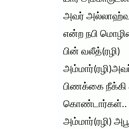
அவர் அல்லாஹ்வ
என்ற நபி மொழிய
பின் வலீத்(ரழி)
அம்மார்(ரழி)அவ
பிணக்கை நீக்கி
கொண்டார்கள்.. 
அம்மார்(ரழி) அபூ