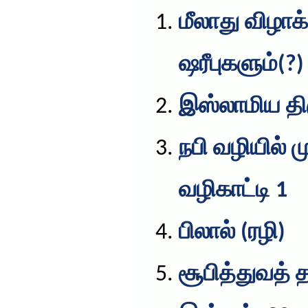
மீலாது விழாக
ஷரீபுகளும்(?)
இஸ்லாமிய த
நபி வழியில்
வழிகாட்டி 1
பிலால் (ரழி)
சூபித்துவத் 