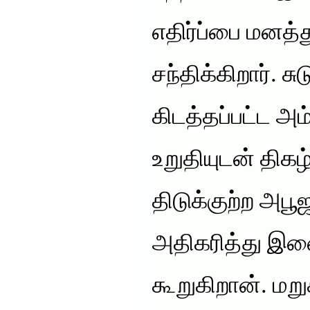
எதிர்ப்பை மனத்
சந்திக்கிறார். 
கிடத்தப்பட்ட அம
உறுதியுடன் திக
திடுக்குற்ற அ
அதிகரித்து இண
கூறுகிறான். மறுக