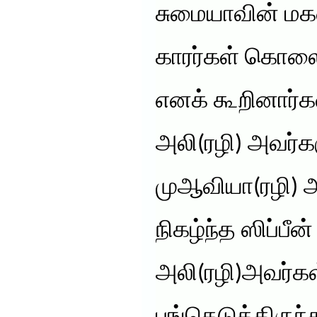
சுமையாவின் மக
காரர்கள் கொலை
எனக் கூறினார்கள
அலி(ரழி) அவர்க
முஆவியா(ரழி) 
நிகழ்ந்த ஸிப்பீன
அலி(ரழி)அவர்கள