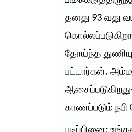
பங்கெடுத்திருந்
தனது 93 வது வய
கொல்லப்படுகிறார
தோய்ந்த துணியு
பட்டார்கள். அம
ஆசைப்படுகிறது-த
காணப்படும் நபி
படிப்பினை: உங்க