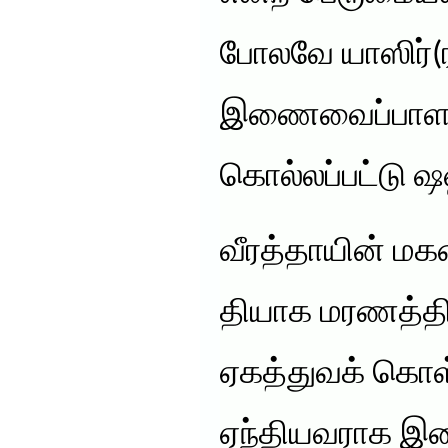
போலவே யாஸிர்(ர
இணைவைப்பாளர்
கொல்லப்பட்டு ஷ
வீரத்தாயின் ம
தியாக மரணத்திற்
ஏகத்துவக் கொ
ஏந்தியவராக இ