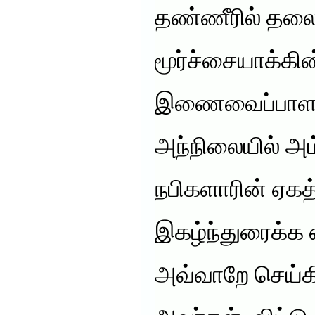
தண்ணீரில் தலை
மூர்ச்சையாக்கி
இணைவைப்பாளர்க
அந்நிலையில் அம
நபிகளாரின் ஏ
இகழ்ந்துரைக்க 
அவ்வாறே செய்கின