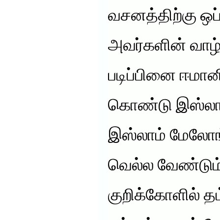
வசனத்திற்கு ஒப்
அவர்களின் வாழ்வ
படிப்பினை ஈமான
கொண்டு இஸ்லாத
இஸ்லாம் மேலோங
வெல்ல வேண்டும
குறிக்கோளில் தம