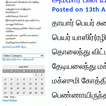
அம்மார் பின் ய
இரசாயனம் (வேதியியல்) அறிந்த
கிளிகள்!
Posted on 13th A
மறந்துபோகாமல் இருக்க
வேண்டுமா?
வலியில்லாத பிரசவம்!
இளைஞர்களுக்கு ஒரு வழிகாட்டி
தாயார் பெயர் ச
மரபணு சிகிச்சை
மழை வந்தது முன்னே; நோய் வரும்
பின்னே;
பெயர் யாஸிர்(ரழி
மழைக்கால – குளிர் கால உணவு
முறைகள்
தெரிந்து கொள்வோம் வாங்க!
தலைப்புகளில் தேட
தொலைந்து விட
தலைப்புகளில்
தேட
தேதிவாரியாக பதிவுகள்
தேடியலைந்து மக்
April 2011
S
M
T
W
T
F
S
1
2
மக்ஸுமி கோத்தி
3
4
5
6
7
8
9
10
11
12
13
14
15
16
17
18
19
20
21
22
23
பெண்ணாயிருந்த
24
25
26
27
28
29
30
« Mar
May »
UserOnline