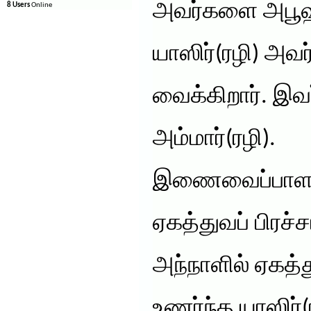
அவர்களை அபூ
8 Users
Online
யாஸிர்(ரழி) அவர
வைக்கிறார். இவ
அம்மார்(ரழி).
இணைவைப்பாளர்
ஏகத்துவப் பிரச்
அந்நாளில் ஏகத
உணர்ந்த யாஸிர்(