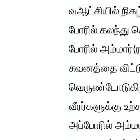
வஆட்சியில் நிகழ
போரில் கலந்து 
போரில் அம்மார்(
சுவனத்தை விட்ட
வெருண்டோடுகிற
வீரர்களுக்கு உற்
அப்போரில் அம்ம