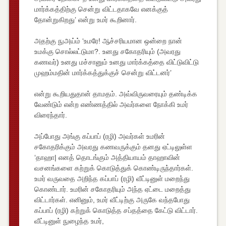
மார்க்கத்திற்கு சென்று விட்டதாகவே எனக்குத்
தோன்றுகிறது’ என்று உமர் கூறினார்.
அதற்கு நுஅய்ம் ‘உமரே! ஆச்சரியமான ஒன்றை நான்
உமக்கு சொல்லட்டுமா?. உனது சகோதரியும் (அவரது
கணவர்) உனது மச்சானும் உனது மார்க்கத்தை விட்டுவிட்டு
முஹம்மதின் மார்க்கத்துக்குச் சென்று விட்டனர்’
என்று கூறியதுதான் தாமதம். அவ்விருவரையும் தண்டிக்க
வேண்டும் என்ற எண்ணத்தில் அவர்களை நோக்கி உமர்
விரைந்தார்.
அப்போது அங்கு கப்பாப் (ரழி) அவர்கள் உமரின்
சகோதரிக்கும் அவரது கணவருக்கும் தனது ஏட்டிலுள்ள
‘தாஹா| எனத் தொடங்கும் அத்தியாயம் தாஹாவின்
வசனங்களை கற்றுக் கொடுத்துக் கொண்டிருந்தார்கள்.
உமர் வருவதை அறிந்த கப்பாப் (ரழி) வீட்டினுள் மறைந்து
கொண்டார். உமரின் சகோதரியும் அந்த ஏட்டை மறைத்து
விட்டார்கள். எனினும், உமர் வீட்டிற்கு அருகே வந்தபோது
கப்பாப் (ரழி) கற்றுக் கொடுத்த சப்தத்தை கேட்டு விட்டார்.
வீட்டினுள் நுழைந்த உமர்,