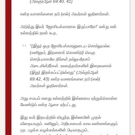
(அல்குர்ஆன் 69:40, 41)
என்ற வசனங்களை நபி (ஸல்) அவர்கள் ஓதினார்கள்.
அடுத்து இவர் ‘ஜோசியக்காரராக இருப்பாரோ!’ என்று என்
உள்ளத்தில் நான் கூற,
“(இது) ஒரு ஜோசியக்காரனுடைய சொல்லுமல்ல.
(எனினும், இதனைக் கொண்டு) வெகு
சொற்பமாகவே நீங்கள் நல்லுபதேசம்
அடைகின்றீர்கள். உலகத்தார்களின் இறைவனால்
(இது) இறக்கப்பட்டுள்ளது” (அல்குர்ஆன்
69:42, 43) என்ற வசனங்களை நபி (ஸல்)
அவர்கள் ஓதினார்கள்.
அது சமயம் எனது உள்ளத்தில் இஸ்லாமை ஏற்றுக்கொள்ள
வேண்டும் என்ற ஆசை ஏற்பட்டது.
இது உமர் இதயத்தில் விழுந்த இஸ்லாமின் முதல்
விதையாகும். எனினும், அறியாமைக் கால எண்ணங்களும்
மூட பழக்க வழக்கங்களின் பிடிவாதமும்,