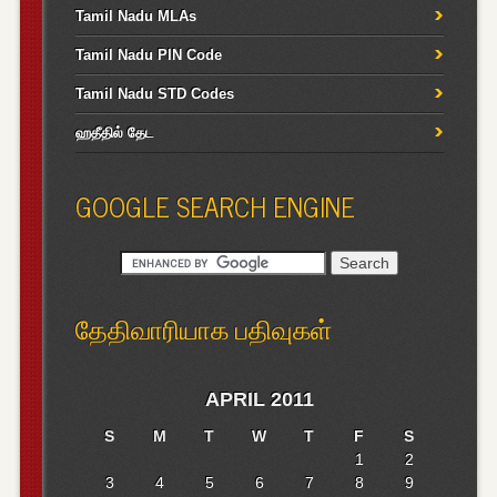
Tamil Nadu MLAs
Tamil Nadu PIN Code
Tamil Nadu STD Codes
ஹதீதில் தேட
GOOGLE SEARCH ENGINE
தேதிவாரியாக பதிவுகள்
APRIL 2011
S
M
T
W
T
F
S
1
2
3
4
5
6
7
8
9