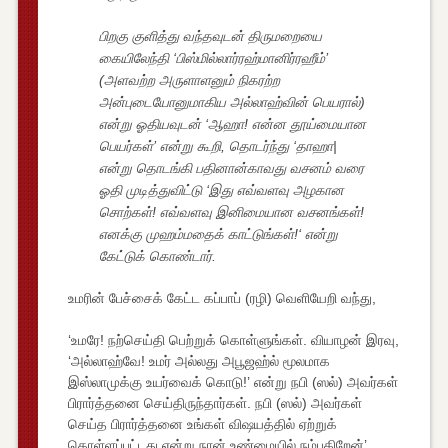
பிறகு குளித்து வந்தவுடன் திருமறையை
கையிலேந்தி ‘பிஸ்மில்லார்ரஹ்மானிர்ரஹீம்’
(அளவற்ற அருளாளனும் நிகரற்ற
அன்புடையோனுமாகிய அல்லாஹ்வின் பெயரால்)
என்று ஓதியவுடன் ‘ஆஹா! என்ன தூய்மையான
பெயர்கள்’ என்று கூறி, தொடர்ந்து ‘தாஹா|
என்று தொடங்கி பதினான்காவது வசனம் வரை
ஓதி முடித்துவிட்டு ‘இது எவ்வளவு அழகான
சொற்கள்! எவ்வளவு இனிமையான வசனங்கள்!
எனக்கு முஹம்மதைக் காட்டுங்கள்!‘ என்று
கேட்டுக் கொண்டார்.
உமரின் பேச்சைக் கேட்ட கப்பாப் (ரழி) வெளியேறி வந்து,
‘உமரே! நற்செய்தி பெற்றுக் கொள்ளுங்கள். வியாழன் இரவு,
‘அல்லாஹ்வே! உமர் அல்லது அபூஜஹ்ல் மூலமாக
இஸ்லாமுக்கு உயர்வைக் கொடு!’ என்று நபி (ஸல்) அவர்கள்
பிரார்த்தனை செய்திருந்தார்கள். நபி (ஸல்) அவர்கள்
செய்த பிரார்த்தனை உங்கள் விஷயத்தில் ஏற்றுக்
கொள்ளப்பட்டது என்று நான் உண்மையில் நம்புகிறேன்’