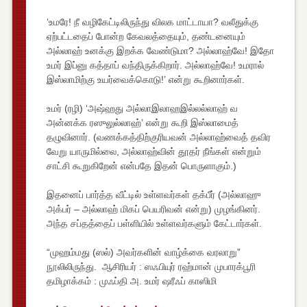
‘உமரே! நீ வழிகேட்டிலிருந்து விலக மாட்டாயா? வலீதுக்கு
ஏற்பட்டதைப் போன்ற கேவலத்தையும், தண்டனையும்
அல்லாஹ் உனக்கு இறக்க வேண்டுமா? அல்லாஹ்வே! இதோ
உமர் இப்னு கத்தாப் வந்திருக்கிறார். அல்லாஹ்வே! உமரால்
இஸ்லாமிற்கு உயர்வைக்கொடு!’ என்று கூறினார்கள்.
உமர் (ரழி) ‘அஷ்ஹது அல்லாஇலாஹஇல்லல்லாஹ் வ
அன்னக்க ரஸுலுல்லாஹ்’ என்று கூறி இஸ்லாமைத்
தழுவினார். (வணக்கத்திற்குரியவன் அல்லாஹ்வைத் தவிர
வேறு யாருமில்லை, அல்லாஹ்வின் தூதர் நீங்கள் என்றும்
சாட்சி கூறுகிறேன் என்பதே இதன் பொருளாகும்.)
இதனைப் பார்த்த வீட்டில் உள்ளவர்கள் தக்பீர் (அல்லாஹு
அக்பர் – அல்லாஹ் மிகப் பெயரிவன் என்று) முழங்கினர்.
அந்த சப்தத்தைப் பள்ளியில் உள்ளவர்களும் கேட்டார்கள்.
“முஹம்மது (ஸல்) அவர்களின் வாழ்க்கை வரலாறு”
நூலிலிருந்து. ஆசிரியர் : ஸஃபியுர் ரஹ்மான் முபாரக்பூரி
தமிழாக்கம் : முஃப்தி அ. உமர் ஷரீஃப் காஸிமி