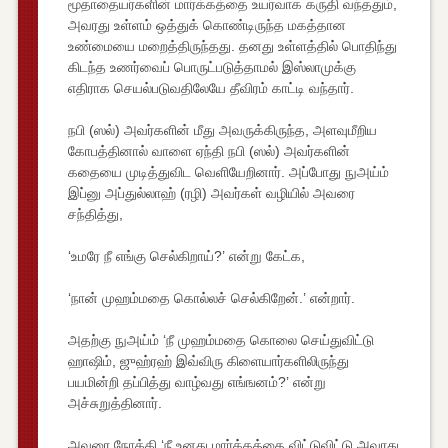
மூதாதையர்களின் மார்க்கத்தை உயர்வாக கருதி வந்ததும்,
அவரது உள்ளம் ஒத்துக் கொண்டிருந்த மகத்தான
உண்மையை மறைத்திருந்தது. தனது உள்ளத்தில் பொதிந்து
கிடந்த உணர்வைப் பொருட்படுத்தாமல் இஸ்லாமுக்கு
எதிராக செயல்படுவதிலேயே தீவிரம் காட்டி வந்தார்.
நபி (ஸல்) அவர்களின் மீது அவருக்கிருந்த, அளவுமீறிய
கோபத்தினால் வாளை ஏந்தி நபி (ஸல்) அவர்களின்
கதையை முடித்துவிட வெளியேறினார். அப்போது நுஅய்ம்
இப்னு அப்துல்லாஹ் (ரழி) அவர்கள் வழியில் அவரை
சந்தித்து,
‘உமரே நீ எங்கு செல்கிறாய்?’ என்று கேட்க,
‘நான் முஹம்மதை கொல்லச் செல்கிறேன்.’ என்றார்.
அதற்கு நுஅய்ம் ‘நீ முஹம்மதை கொலை செய்துவிட்டு
ஹாஷிம், ஜுஹ்ரஹ் இவ்விரு கிளையார்களிலிருந்து
பயமின்றி தப்பித்து வாழ்வது எங்ஙனம்?’ என்று
அச்சுறுத்தினார்.
அவரை நோக்கி ‘நீ உனது மார்க்கத்தை விட்டுவிட்டு அவரது