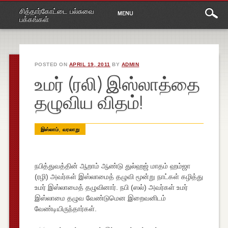
Main
Skip
சித்தார்கோட்டை பல்சுவை
MENU
to
menu
பக்கங்கள்
content
POSTED ON
APRIL 19, 2011
BY
ADMIN
உமர் (ரலி) இஸ்லாத்தை
தழுவிய விதம்!
,
இஸ்லாம்
வரலாறு
நபித்துவத்தின் ஆறாம் ஆண்டு துல்ஹஜ் மாதம் ஹம்ஜா
(ரழி) அவர்கள் இஸ்லாமைத் தழுவி மூன்று நாட்கள் கழித்து
உமர் இஸ்லாமைத் தழுவினார். நபி (ஸல்) அவர்கள் உமர்
இஸ்லாமை தழுவ வேண்டுமென இறைவனிடம்
வேண்டியிருந்தார்கள்.