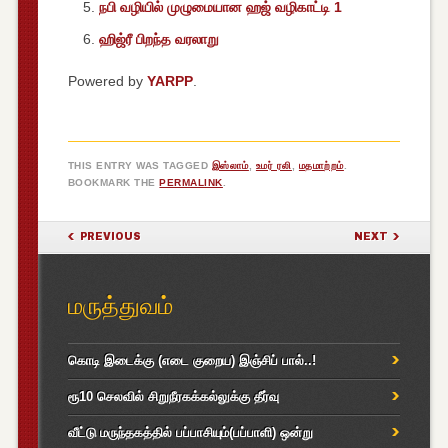
நபி வழியில் முழுமையான ஹஜ் வழிகாட்டி 1
ஹிஜ்ரீ பிறந்த வரலாறு
Powered by
YARPP
.
THIS ENTRY WAS TAGGED
இஸ்லாம்
,
உமர் ரலி
,
மதமாற்றம்
.
BOOKMARK THE
PERMALINK
.
POST NAVIGATION
PREVIOUS
NEXT
மருத்துவம்
கொடி இடைக்கு (எடை குறைய) இஞ்சிப் பால்..!
ரூ10 செலவில் சிறுநீரகக்கல்லுக்கு தீர்வு
வீட்டு மருந்தகத்தில் பப்பாசியும்(பப்பாளி) ஒன்று