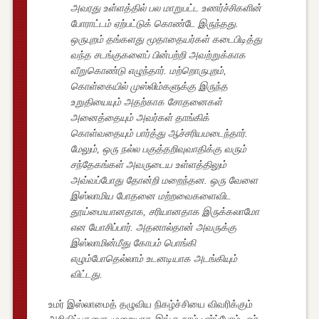
அவரது உள்ளத்தில் பல மாறுபட்ட உணர்ச்சிகளின்
போராட்டம் ஏற்பட்டுக் கொண்டே இருந்தது.
ஒருபுறம் தங்களது மூதாதையர்கள் கடைபிடித்து
வந்த சடங்குகளைப் பின்பற்றி அவற்றுக்காக
வீறுகொண்டு எழுந்தார். மற்றொருபுறம்,
கொள்கையில் முஸ்லிம்களுக்கு இருந்த
உறுதியையும் அதற்காக சோதனைகள்
அனைத்தையும் அவர்கள் தாங்கிக்
கொள்வதையும் பார்த்து ஆச்சரியமடைந்தார்.
மேலும், ஒரு நல்ல பகுத்தறிவுவாதிக்கு வரும்
சந்தேகங்கள் அவருடைய உள்ளத்திலும்
அவ்வப்போது தோன்றி மறைந்தன. ஒரு வேளை
இஸ்லாமிய போதனை மற்றவைகளைவிட
தூய்மையானதாக, சரியானதாக இருக்கலாமோ
என யோசிப்பார். அதனால்தான் அவருக்கு
இஸ்லாமின்மீது கோபம் பொங்கி
எழும்போதெல்லாம் உடனடியாக அடங்கியும்
விட்டது.
உமர் இஸ்லாமைத் தழுவிய நிகழ்ச்சியை விவரிக்கும்
அறிவிப்புகளை முறையாக இங்கு நாம் பார்ப்போம். ஓர்