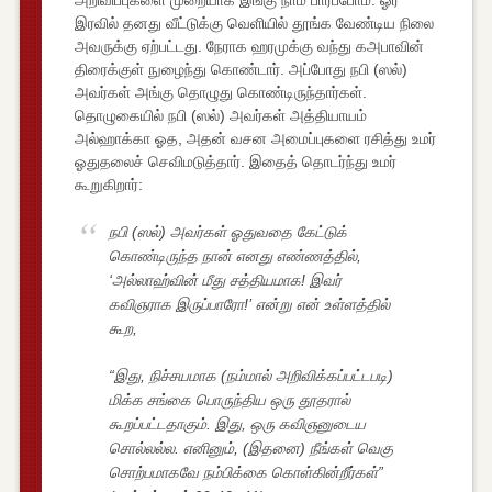
இரவில் தனது வீட்டுக்கு வெளியில் தூங்க வேண்டிய நிலை
அவருக்கு ஏற்பட்டது. நேராக ஹரமுக்கு வந்து கஅபாவின்
திரைக்குள் நுழைந்து கொண்டார். அப்போது நபி (ஸல்)
அவர்கள் அங்கு தொழுது கொண்டிருந்தார்கள்.
தொழுகையில் நபி (ஸல்) அவர்கள் அத்தியாயம்
அல்ஹாக்கா ஓத, அதன் வசன அமைப்புகளை ரசித்து உமர்
ஓதுதலைச் செவிமடுத்தார். இதைத் தொடர்ந்து உமர்
கூறுகிறார்:
நபி (ஸல்) அவர்கள் ஓதுவதை கேட்டுக்
கொண்டிருந்த நான் எனது எண்ணத்தில்,
‘அல்லாஹ்வின் மீது சத்தியமாக! இவர்
கவிஞராக இருப்பாரோ!’ என்று என் உள்ளத்தில்
கூற,
“இது, நிச்சயமாக (நம்மால் அறிவிக்கப்பட்டபடி)
மிக்க சங்கை பொருந்திய ஒரு தூதரால்
கூறப்பட்டதாகும். இது, ஒரு கவிஞனுடைய
சொல்லல்ல. எனினும், (இதனை) நீங்கள் வெகு
சொற்பமாகவே நம்பிக்கை கொள்கின்றீர்கள்”