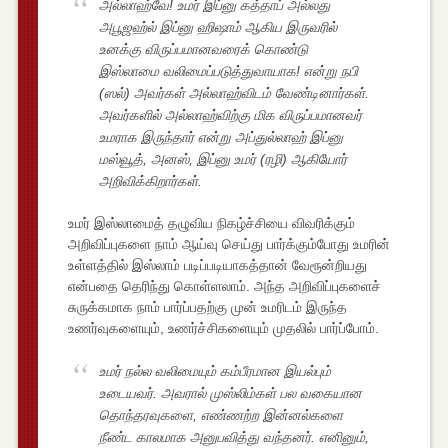
அல்லாஹ்வே! உமர் இப்னு கத்தாப் அல்லது
அபூஜஹ்ல் இப்னு ஹிஷாம் ஆகிய இருவரில்
உனக்கு விருப்பமானவரைக் கொண்டு
இஸ்லாமை வலிமைப்படுத்துவாயாக! என்று நபி
(ஸல்) அவர்கள் அல்லாஹ்விடம் வேண்டினார்கள்.
அவர்களில் அல்லாஹ்விற்கு மிக விருப்பமானவர்
உமராக இருந்தார் என்று அப்துல்லாஹ் இப்னு
மஸ்வூத், அனஸ், இப்னு உமர் (ரழி) ஆகியோர்
அறிவிக்கிறார்கள்.
உமர் இஸ்லாமைத் தழுவிய நிகழ்ச்சியை விவரிக்கும்
அறிவிப்புகளை நாம் ஆய்வு செய்து பார்க்கும்போது உமரின்
உள்ளத்தில் இஸ்லாம் படிப்படியாகத்தான் வேரூன்றியது
என்பதை தெரிந்து கொள்ளலாம். அந்த அறிவிப்புகளைச்
சுருக்கமாக நாம் பார்ப்பதற்கு முன் உமரிடம் இருந்த
உணர்வுகளையும், உணர்ச்சிகளையும் முதலில் பார்ப்போம்.
உமர் நல்ல வலிமையும் கம்பீரமான இயல்பும்
உடையவர். அவரால் முஸ்லிம்கள் பல வகையான
தொந்தரவுகளை, எண்ணற்ற இன்னல்களை
நீண்ட காலமாக அனுபவித்து வந்தனர். எனினும்,