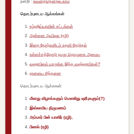
நன்றி :
சுவனத்தென்றல்.காம்
தொடர்புடைய ஆக்கங்கள்
உழ்ஹிய்யாவின் சட்டங்கள்
அன்னை ஆயிஷா (ரழி)
இறை நேசர்களிடம் உதவி தேடுதல்
உள்ளச்சத்தோடு நமது தொழுகை அமைய
வஹாபிஸம் யாருங்க இந்த வஹ்ஹாபிகள்?
நாளைய சிந்தனை
தொடர்புடைய ஆக்கஙள்:
மீலாது விழாக்களும் மெளலிது ஷரீபுகளும்(?)
இஸ்லாமிய திருமணம்
அம்மார் பின் யாஸிர் (ரழி),
பிலால் (ரழி)