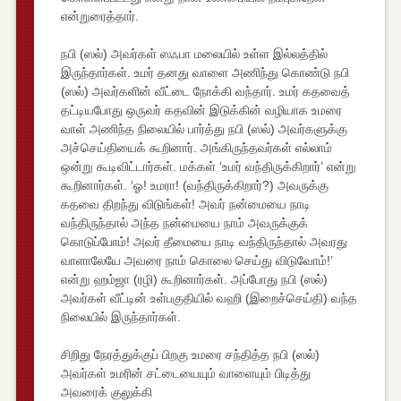
என்றுரைத்தார்.
நபி (ஸல்) அவர்கள் ஸஃபா மலையில் உள்ள இல்லத்தில்
இருந்தார்கள். உமர் தனது வாளை அணிந்து கொண்டு நபி
(ஸல்) அவர்களின் வீட்டை நோக்கி வந்தார். உமர் கதவைத்
தட்டியபோது ஒருவர் கதவின் இடுக்கின் வழியாக உமரை
வாள் அணிந்த நிலையில் பார்த்து நபி (ஸல்) அவர்களுக்கு
அச்செய்தியைக் கூறினார். அங்கிருந்தவர்கள் எல்லாம்
ஒன்று கூடிவிட்டார்கள். மக்கள் ‘உமர் வந்திருக்கிறார்’ என்று
கூறினார்கள். ‘ஓ! உமரா! (வந்திருக்கிறார்?) அவருக்கு
கதவை திறந்து விடுங்கள்! அவர் நன்மையை நாடி
வந்திருந்தால் அந்த நன்மையை நாம் அவருக்குக்
கொடுப்போம்! அவர் தீமையை நாடி வந்திருந்தால் அவரது
வாளாலேயே அவரை நாம் கொலை செய்து விடுவோம்!’
என்று ஹம்ஜா (ரழி) கூறினார்கள். அப்போது நபி (ஸல்)
அவர்கள் வீட்டின் உள்பகுதியில் வஹி (இறைச்செய்தி) வந்த
நிலையில் இருந்தார்கள்.
சிறிது நேரத்துக்குப் பிறகு உமரை சந்தித்த நபி (ஸல்)
அவர்கள் உமரின் சட்டையையும் வாளையும் பிடித்து
அவரைக் குலுக்கி