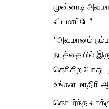
முன்னாடி அவமா
விடமாட்டே”
“அவமானம் நம்ம
நடத்தையில் இர
தெரிகிற போது பு
உங்கள மாதிரி ஆள
தொடர்ந்த வாக்க