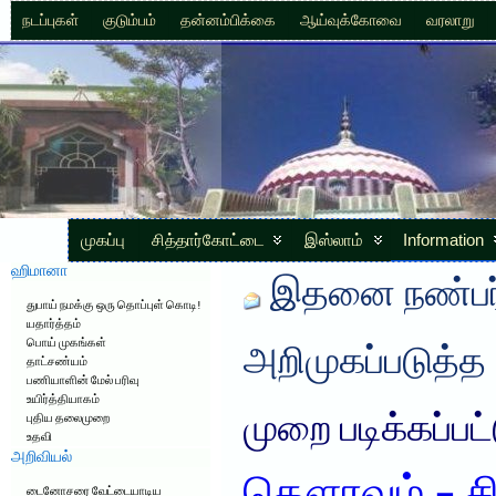
நடப்புகள்
குடும்பம்
தன்னம்பிக்கை
ஆய்வுக்கோவை
வரலாறு
முகப்பு
சித்தார்கோட்டை
இஸ்லாம்
Information
ஹிமானா
இதனை நண்பர்
துபாய் நமக்கு ஒரு தொப்புள் கொடி!
யதார்த்தம்
பொய் முகங்கள்
அறிமுகப்படுத்த
தாட்சண்யம்
பணியாளின் மேல் பரிவு
உயிர்த்தியாகம்
முறை படிக்கப்பட
புதிய தலைமுறை
உதவி
அறிவியல்
டைனோசரை வேட்டையாடிய