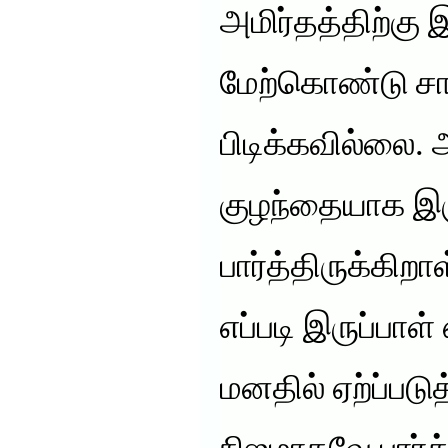
அமிர்தத்திற்கு
மேற்கொண்டு சாப
பிடிக்கவில்லை. 
குழந்தையாக இர
பார்த்திருக்கிற
எப்படி இருப்பாள
மனதில் ஏற்ப்படுத