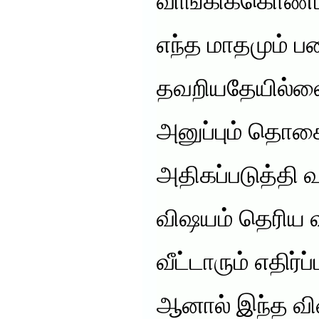
வாங்கிக்கொண்ட
எந்த மாதமும் ப
தவறியதேயில்லை
அனுப்பும் தொக
அதிகப்படுத்தி வ
விஷயம் தெரிய 
வீட்டாரும் எதிர்ப
ஆனால் இந்த விஷ