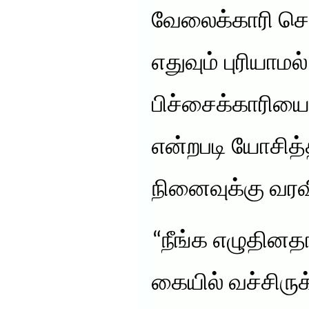
வேலைக்காரி சொ
எதுவும் புரியாமல
பிச்சைக்காரியை
என்றபடி யோசித்
நினைவுக்கு வர
“நீங்க எழுதினத
கையில் வச்சிரு