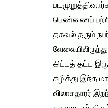
பயமுறுத்தினார்
பெண்ணைப் பற்றி
தகவல் தரும் நப
வேலையிலிருந்து ந
கிட்டத் தட்ட இர
கழித்து இந்த மா
விலாசதாரர் இறந்