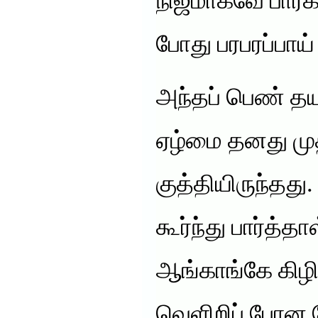
நிஜமாகவே பார்க
போது பரபரப்பாய்
அந்தப் பெண் தய
ஏழ்மை தனது மு
குத்தியிருந்தத
கூர்ந்து பார்த்
ஆங்காங்கே கிழி
வெளிறிப் போன ச