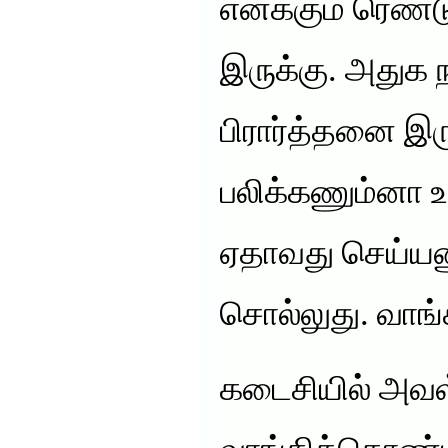
எனக்கும் ரெண்ட
இருக்கு. அதுக 
பிரார்த்தனை இர
பலிக்கணும்னா உ
ஏதாவது செய்யண
சொல்லுது. வாங்
கடைசியில் அவள