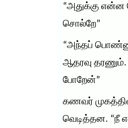
“அதுக்கு என்ன
சொல்றே”
“அந்தப் பொண்ண
ஆதரவு தரணும். 
போறேன்”
கணவர் முகத்தில
வெடித்தன. “நீ 