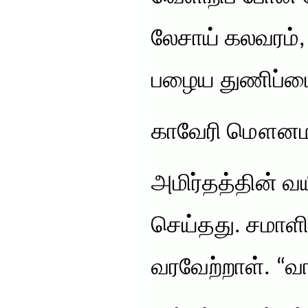
லேசாய் கலவரம்,
பழைய துணிப்ப
காவேரி மௌனமாக
அமிர்தத்தின் 
செய்தது. சமாள
வரவேற்றாள். “வா