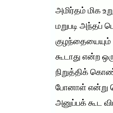
அமிர்தம் மிக உ
மறுபடி அந்தப்
குழந்தையையும் 
கூடாது என்ற ஒர
நிறுத்திக் கொண
போனாள் என்று த
அனுப்பக் கூட வி