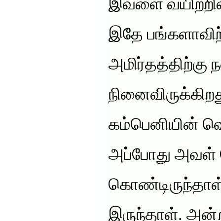
இவளை வயிற்றில
இதே பங்களாவிற
அமிர்தத்திற்கு 
நினைவிருக்கிற
கம்பெனியின் வெ
அப்போது அவள்
கொண்டிருந்தாள
இருந்தாள். அன்ற