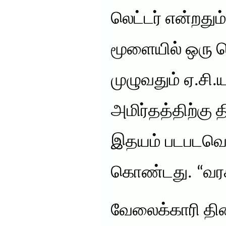
லெட்டர் என்றதும
மூளையில் ஒரு பொ
முழுவதும் ஏ.சி.
அமிர்தத்திற்கு 
இதயம் படபடவென
கொண்டது. “வரச
வேலைக்காரி தி