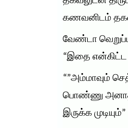
தகவலுடன் திரும
கணவனிடம் தகவ
வேண்டா வெறுப்ப
“இதை என்கிட்ட
“”அம்மாவும் செத
பொண்ணு அனாதர
இருக்க முடியும்”