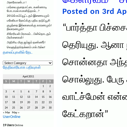
கௌரவம் – ச
அனகோண்டா !
பார்வை குறைபாட்டை கண்ணாடி
Posted on 3rd Apr
போடாமல் சமாளித்தால்…?
2012ல் கம்ப்யூட்டரும் இணையமும்
மலேரியா நோய்க்கு புதிய தடுப்பூசி
“பார்த்தா பிச்சை
குழந்தை இல்லாமைக்கு காரணமும்!
நிவாரணமும்!
சிசேரியன் பிரசவம்… பின்தொடரும்
பிரச்னைகள்!
தெரியுது. ஆனா 
அதிசிய மிகு ஜம்ஜம் தண்ணீர்!
வெளுத்ததெல்லாம் பால் அல்ல!
தலைப்புகளில் தேட
சொன்னதா அந்
தலைப்புகளில்
தேட
தேதிவாரியாக பதிவுகள்
சொல்லுது. பேரு
April 2011
S
M
T
W
T
F
S
1
2
3
4
5
6
7
8
9
வாட்ச்மேன் என்
10
11
12
13
14
15
16
17
18
19
20
21
22
23
24
25
26
27
28
29
30
கேட்கறான்”
« Mar
May »
UserOnline
19 Users
Online