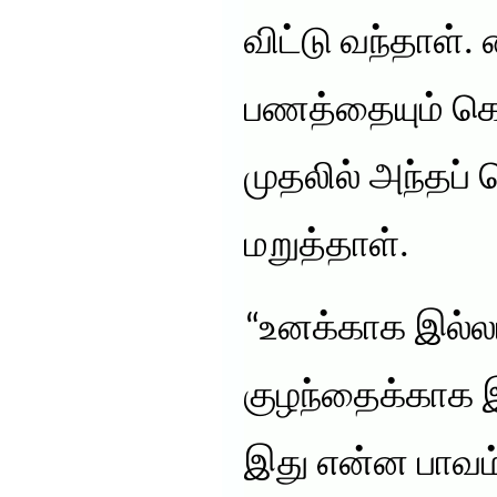
விட்டு வந்தாள்.
பணத்தையும் கொ
முதலில் அந்தப
மறுத்தாள்.
“உனக்காக இல்லம
குழந்தைக்காக 
இது என்ன பாவம