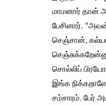
மாமனார் தான் 
பேசினார். “அவன
செஞ்சான், கல்
செஞ்சுக்கறேன்
சொல்லிப் பிர
இங்க நிக்கறாள
சம்சாரம். பேர் அ