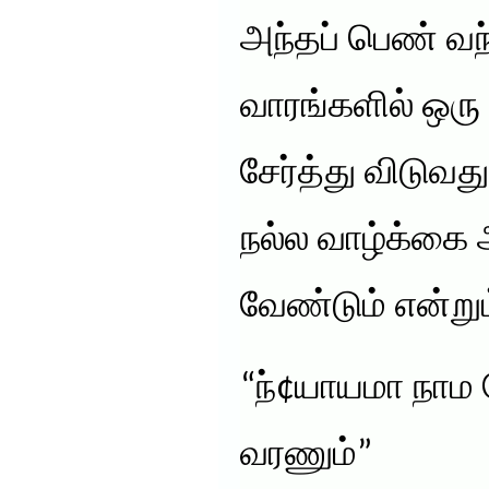
அந்தப் பெண் வந்
வாரங்களில் ஒரு
சேர்த்து விடுவது
நல்ல வாழ்க்கை
வேண்டும் என்றும
“ந்¢யாயமா நாம ப
வரணும்”