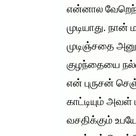
என்னால வேறெந்
முடியாது. நான் 
முடிஞ்சதை அனுப
குழந்தையை நல்ல
என் புருசன் செஞ்
காட்டியும் அவள் 
வசதிக்கும் உபய