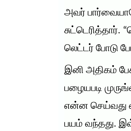
அவர் பார்வைய
சுட்டெரித்தார்.
லெட்டர் போடு ப
இனி அதிகம் பே
பழையபடி முருங்
என்ன செய்வது எ
பயம் வந்தது. இ