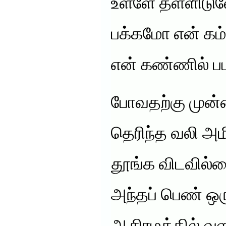
உள்ளே தள்ளிடுவ
பக்கமோ என் கம
என் கண்ணில் பட
போவதற்கு முன்ன
தெரிந்த வலி அம
தூங்க விடவில்ல
அந்தப் பெண் 