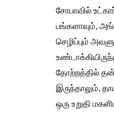
சோபாவில் உட்கார
பங்களாவும், அங்
செழிப்பும் அவளு
உண்டாக்கியிருந
தோற்றத்தில் த
இருந்தாலும், த
ஒரு உறுதி மகள