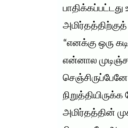
பாதிக்கப்பட்டத
அமிர்தத்திற்குத
“எனக்கு ஒரு கடி
என்னால முடிஞ்
செஞ்சிருப்பேனே.
நிறுத்தியிருக்
அமிர்தத்தின் முக