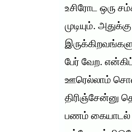
உசிரோட ஒரு சம்
முடியும். அதுக்க
இருக்கிறவங்களு
பேர் வேற. என்
ஊரெல்லாம் சொல்
திரிஞ்சேன்னு த
பணம் கையாடல்