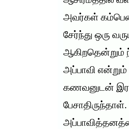
ஆசிரமத்தில் வள
அவர்கள் கம்பென
சேர்ந்து ஒரு வர
ஆகிறதென்றும் 
அப்பாவி என்றும்
கணவனுடன் இரண
பேசாதிருந்தாள்
அப்பாவித்தனத்