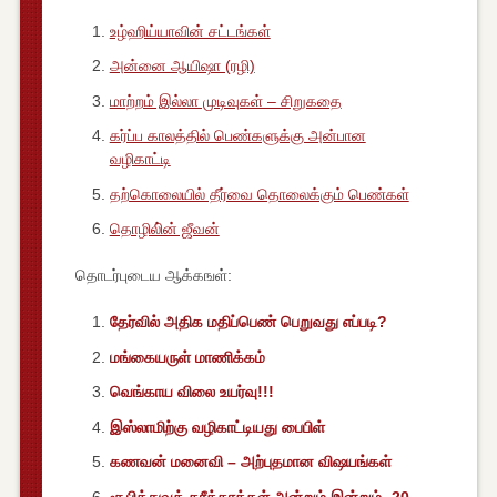
உழ்ஹிய்யாவின் சட்டங்கள்
அன்னை ஆயிஷா (ரழி)
மாற்றம் இல்லா முடிவுகள் – சிறுகதை
கர்ப்ப காலத்தில் பெண்களுக்கு அன்பான
வழிகாட்டி
தற்கொலையில் தீர்வை தொலைக்கும் பெண்கள்
தொழிலி்ன் ஜீவன்
தொடர்புடைய ஆக்கஙள்:
தேர்வில் அதிக மதிப்பெண் பெறுவது எப்படி?
மங்கையருள் மாணிக்கம்
வெங்காய விலை உயர்வு!!!
இஸ்லாமிற்கு வழிகாட்டியது பைபிள்
கணவன் மனைவி – அற்புதமான விஷயங்கள்
சூபித்துவத் தரீக்காக்கள் அன்றும் இன்றும் -20