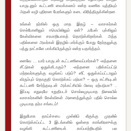
யாருடனும் கூட்டணி வைக்கலாம் என்ற வணிக யுத்தியும்
அதன் வழி புதிரான பேரங்களும் கடை விரித்திருக்கின்றன.
உங்கள் நர்கிஸ் ஒரு மாத இதழ் – வாசகர்கள்
செல்போனிலும் ஈமெயிலிலும் ஏன்? ஃபேஸ் புக்கிலும்
கேள்விகளை சரமாறியாகத் தொடுக்கிறார்கள். அந்த
பதில்களை அவர்கள் இதழில் பார்க்கும் போது தேர்தலுக்கு
பத்து நாட்களே பாக்கியிருக்கும் என்ற யதார்த்தம்.
எனவே … யார் யாருடன் கூட்டணிவைப்பார்கள்? -எத்தனை
சீட்டுகள் ஒதுக்கீடாகும்? -எத்தனை பறிக்கப்பட்டு
மற்றவர்களுக்கு வழங்கப் படும்? ஸீட் ஒதுக்கப்பட்டாலும்
விரும்பும் தொகுதி கொடுக்கப் படுமா? – ஒரு கட்சியுடன்
கூட்டணி சேர்ந்தவுடன் அக்கட்சியில் பிளவு ஏற்படுமா? ..
இப்படி எதுவுமே உறுதிபடச் சொல்லமுடியாத நிலையில்
வாசகர்களின் கேள்விகள் அனைத்துக்கும் பதில் சொல்ல
முடியாத தர்ம சங்கடம்!
இதுபோக தாய்ச்சபை முஸ்லிம் லீகுக்கு முதலில்
கொடுக்கப்பட்ட 3 இடங்களில் ஒன்றை காங்கிரஸுக்கு
வழங்கி கூட்டணியைக் காப்பாற்றியதில் பல