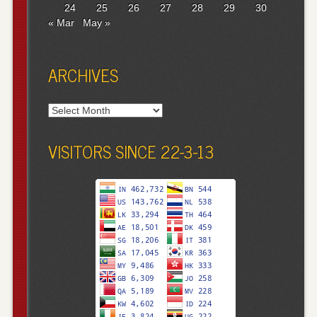
24
25
26
27
28
29
30
« Mar
May »
ARCHIVES
Archives
VISITORS SINCE 22-3-13