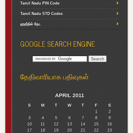
Tamil Nadu PIN Code
Tamil Nadu STD Codes
ஹதீதில் தேட
GOOGLE SEARCH ENGINE
தேதிவாரியாக பதிவுகள்
APRIL 2011
S
M
T
W
T
F
S
1
2
3
4
5
6
7
8
9
10
11
12
13
14
15
16
17
18
19
20
21
22
23