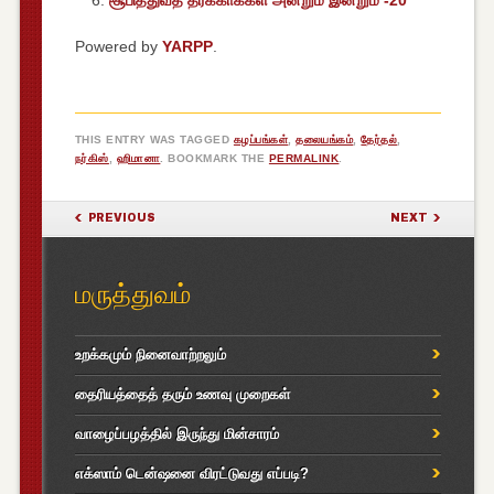
Powered by
YARPP
.
THIS ENTRY WAS TAGGED
கழப்பங்கள்
,
தலையங்கம்
,
தேர்தல்
,
நர்கிஸ்
,
ஹிமானா
. BOOKMARK THE
PERMALINK
.
POST NAVIGATION
PREVIOUS
NEXT
மருத்துவம்
உறக்கமும் நினைவாற்றலும்
தைரியத்தைத் தரும் உணவு முறைகள்
வாழைப்பழத்தில் இருந்து மின்சாரம்
எக்ஸாம் டென்ஷனை விரட்டுவது எப்படி?