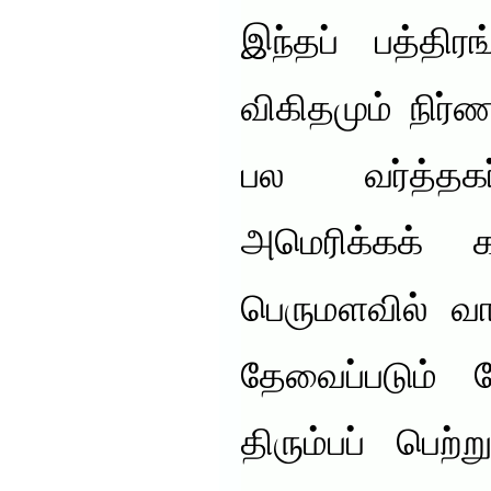
இந்தப் பத்திர
விகிதமும் நிர்ண
பல வர்த்தகர
அமெரிக்கக் க
பெருமளவில் வா
தேவைப்படும் 
திரும்பப் பெற