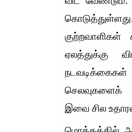
விட வேண்டும்
கொடுத்துள
குற்றவாளிகள் ச
ஏலத்துக்கு வி
நடவடிக்கைகள்
செலவுகளைக் க
இவை சில உதாரண
மொத்தத்தில், 