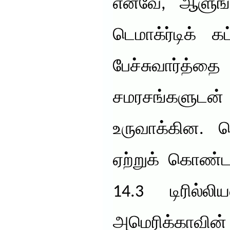
எனவே, ஆளுங்
டெமாக்ர்டிக் கட்
பேச்சுவார்
சமரசங்களுட
உருவாக்கின
ஏற்றுக் கொண்ட
14.3 டிரில்ல
அமெரிக்காவின