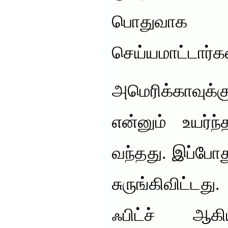
பொதுவாக யா
செய்யமாட்டார்கள
அமெரிக்காவ
என்னும் உயர்ந
வந்தது. இப்போத
சுருங்கிவிட்ட
ஃபிட்ச் ஆ