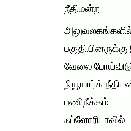
நீதிமன்ற
அலுவலகங்கள
பகுதியினருக்கு
வேலை போய்விடு
நியூயார்க் நீத
பணிநீக்கம் 
ஃப்ளோரிடா