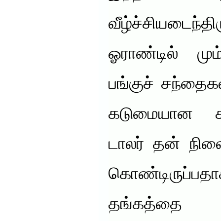
வீழ்ச்சியடைந்
ஓராண்டில் மு
பங்குச் சந்தைக
கடுமையான சரி
டாலர் தன் நி
கொண்டிருப்ப
தங்கத்