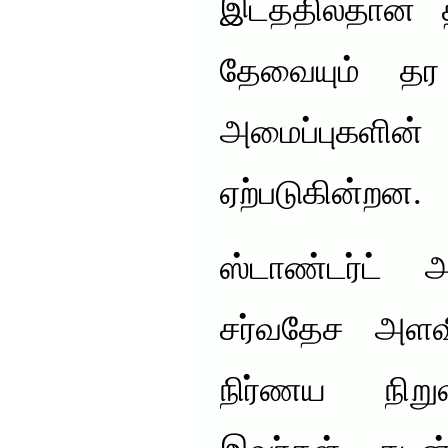
இடத்தில்தான் 
தேவையும் தர 
அமைப்புக
ஏற்படுகின்றன.
ஸ்டாண்டர்ட் 
சர்வதேச அளவி
நிர்ணய நிறு