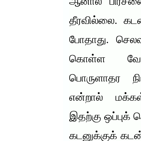
ஆனால் பிரச்னை
தீரவில்லை. கடன
போதாது. செலவு
கொள்ள வேண்
பொருளாதர நிப
என்றால் மக்கள
இதற்கு ஒப்புக
கடனுக்குக் கடன்