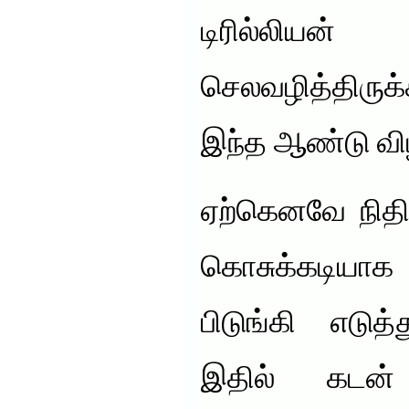
டிரில்லி
செலவழித்திருக
இந்த ஆண்டு விழி
ஏற்கெனவே நிதி
கொசுக்கடியா
பிடுங்கி எடுத
இதில் கடன