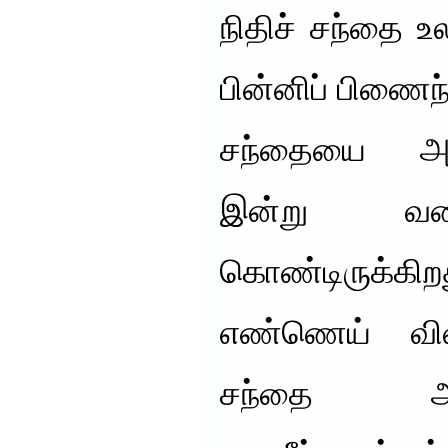
நிதிச் சந்தை 
பின்னிப் பிணைந்
சந்தையை அம
இன்று வரை
கொண்டிருக்கிற
எண்ணெய் விலை
சந்தை ஆட