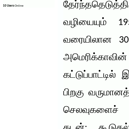
தேர்ந்ததெடுத்த
10 Users
Online
வழியையும் 1
வரையிலான 30
அமெரிக்காவ
கட்டுப்பாட்டில் 
பிறகு வருமானத
செலவுகளைச் ச
கடன்: கூடு