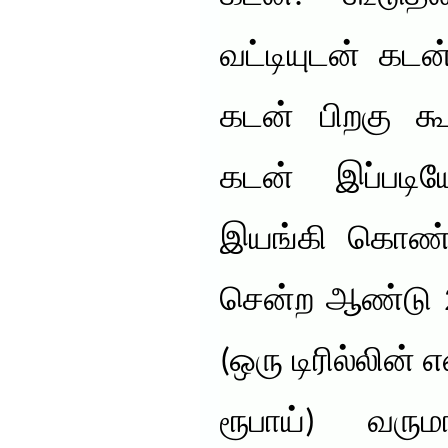
வட்டியுடன் கட
கடன் பிறகு கூ
கடன் இப்படி
இயங்கி கொண்டி
சென்ற ஆண்டு 2
(ஒரு டிரில்லின் 
ரூபாய்) வரு