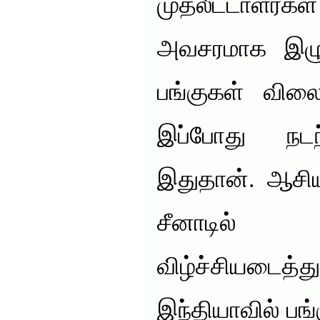
முதலீட்டாளர்க
அவசரமாக இழுத
பங்குகள் விலை
இப்போது நடந
இதுதான். ஆசிய
சீனாடில் 
விழ்ச்சியடைத்த
இந்தியாவில் ப