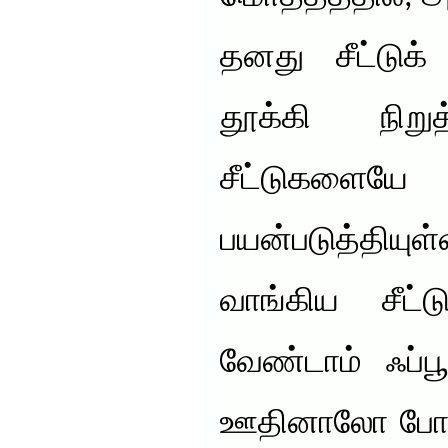
தனது சீட்டுக
தூக்கி நிற
சீட்டுகளைய
பயன்படுத்தியு
வாங்கிய சீட்ட
வேண்டாம் ஃப்ப
ஊதினாலோ போது