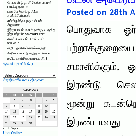
கடன் அமெரிக்
நோபல் விஞ்ஞானி வெங்கட்ராமன்
ராமகிருஷ்ணன்
Posted on 28th A
உலக செல்வாக்கு மிக்க
கண்டுபிடிப்புகள்
எங்கிருந்தோ ஒரு ஏலியன் –
சிறுகதை
பொதுவாக ஓர
இந்தியாவில் 100-ல் நான்கு பேருக்கு
இதய நோய்! SaveYourHeart
விண்வெளியில் பிளாட்டினம்
வேட்டை!
பற்றாக்குறைய
சூரிய ஒளி மின்சாரம் – பகுதி 5
அதிசயங்கள் நிறைந்த சாக்கடல்
சூரிய ஒளி மின்சாரம்-பகுதி. 8
தலைப்புகளில் தேட
சமாளிக்கும், 
தலைப்புகளில்
தேட
தேதிவாரியாக பதிவுகள்
இரண்டு செல
August 2011
S
M
T
W
T
F
S
1
2
3
4
5
6
மூன்று கடன்நெ
7
8
9
10
11
12
13
14
15
16
17
18
19
20
21
22
23
24
25
26
27
இரண்டாவ
28
29
30
31
« Jul
Sep »
UserOnline