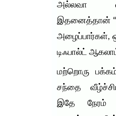
அல்லவா வி
இதனைத்தான் “ட
அழைப்பார்கள், 
டிஃபால்ட் ஆகலா
மற்றொரு பக்கம்
சந்தை வீழ்ச்ச
இதே நேரம் பா