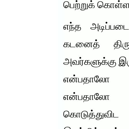
பெற்றுக் கொள்ளல
எந்த அடிப்பட
கடனைத் திருப
அவர்களுக்கு இ
என்பதாலோ ப
என்பதாலோ
கொடுத்துவி