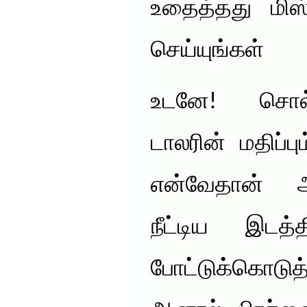
உதைத்தது மிஸ
செய்யுங்கள்
உடனே! சொல்
டாலரின் மதிப்ப
என்வேதான் அ
நீட்டிய இடத்
போட்டுக்கொடுத