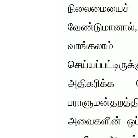
நிலைமையை
வேண்டுமானால்
வாங்கலாம் 
செய்யப்பட்டிருக
அதிகரிக்க 
பராளுமன்தறத்த
அவைகளின் ஒப்ப