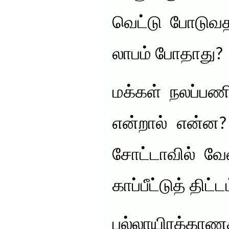
வெட்டு போடுவத
லாபம் போதாது?
மக்கள் நலப்பண
என்றால் என்ன?
சோட்டாவில் வே
காப்பீட்டுத் திட
பல்லாயிரக்க