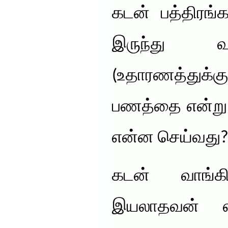
கடன் பத்திரங்
இருந்து வ
(உதாரணத்துக்க
பணத்தை என்று ப
என்ன செய்வது
கடன் வாங்கி
இயலாதவன் எ