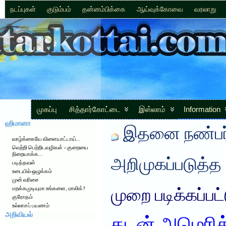
நடப்புகள்
குடும்பம்
தன்னம்பிக்கை
ஆய்வுக்கோவை
வரலாறு
முகப்பு
சித்தார்கோட்டை
இஸ்லாம்
Information
ஹிமானா
இதனை நண்பர்
வாழ்க்கையே விளையாட்டாய்…
வெற்றி பெற்றிடவழிகள் – குறையை
நிறையாக்க…
அறிமுகப்படுத்த
படித்தவள்
உடையில் ஒழுக்கம்
முன் வரிசை
மறக்கமுடியுமா உங்களை, மாலிக்?
முறை படிக்கப்பட
குரோதம்
உல்லாசப் பயணம்
அறிவியல்