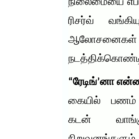
நிலைமையை எப்பட
ரிசர்வ் வங்கி
ஆலோசனைகள்
நடத்திக்கொண்டி
“ரேடிங்’னா என்
கையில் பணம் 
கடன் வாங்