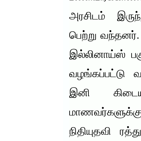
அரசிடம் இரு
பெற்று வந்தனர்
இல்லினாய்ஸ் பக
வழங்கப்பட்டு
இனி கிடையா
மாணவர்களுக்கு
நிதியுதவி ரத்