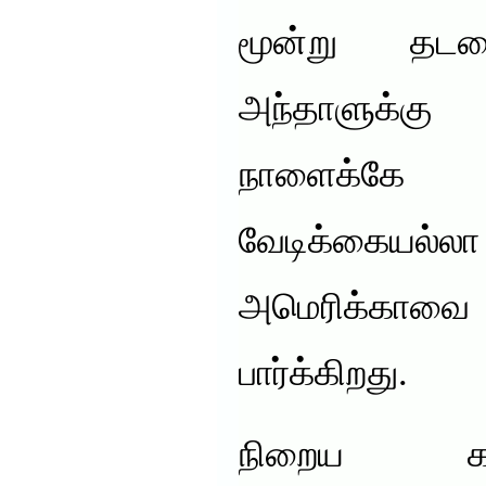
மூன்று தடவ
அந்தாளுக்க
நாளைக்கே க
வேடிக்கையல
அமெரிக்காவை 
பார்க்கிறது.
நிறைய கட