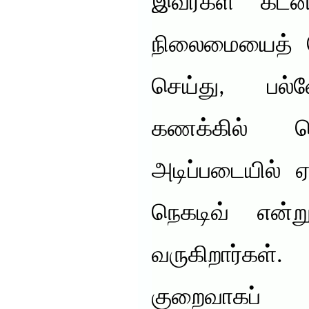
இவர்கள் கடன
நிலைமையைத் த
செய்து, பல்
கணக்கில் க
அடிப்படையில் 
நெகடிவ் என்ற
வருகிறார்கள்.
குறைவாகப் 