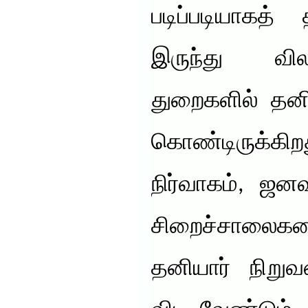
படிப்படியாகத்
இருந்து வி
துறைகளில் தனி
கொண்டிருக்கிற
நிர்வாகம், ஜன
சிறைச்சாலைக
தனியார் நிறுவ