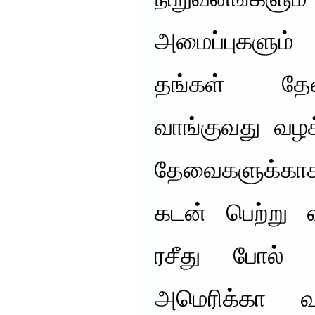
நிறுவனங்களும்
அமைப்புகளும
தங்கள் தே
வாங்குவது வழக
தேவைகளுக்கா
கடன் பெற்று வ
ரசீது போல் 
அமெரிக்கா வ