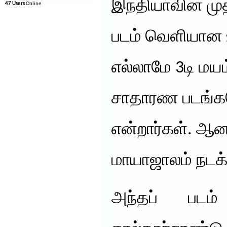
இந்தியாவின் முதல
47 Users
Online
படம் வெளியான
எல்லாமே 3டி மயம
சாதாரண படங்கள
என்றார்கள். ஆனா
மாயாஜாலம் நடக
அந்தப் படம