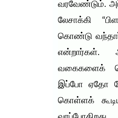
வரவேண்டும். அ
லேசாக்கி “பிள
கொண்டு வந்தார்க
என்றார்கள். 
வகைகளைக் கொ
இப்போ ஏதோ பேப்
கொள்ளக் கூடி
வரப்போகிறது 