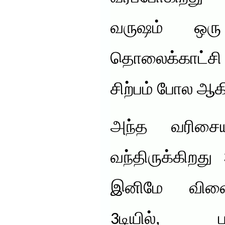
வருஷம் ஒரு
தொலைக்காட்சி
சிற்பம் போல ஆக
அந்த வரிசைய
வந்திருக்கிறத
இனிமே விளைய
3டியில், ப