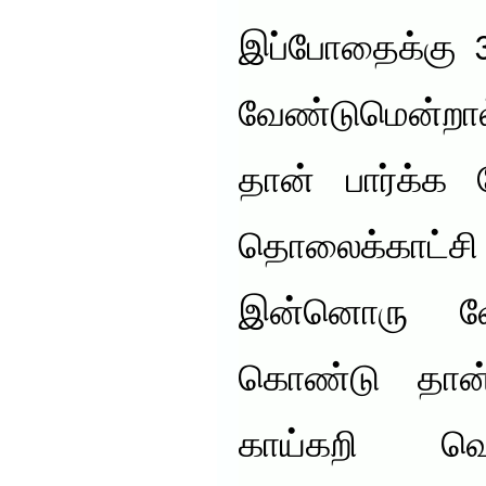
இப்போதைக்கு 3
வேண்டுமென்றா
தான் பார்க்க
தொலைக்காட்
இன்னொரு வே
கொண்டு தான் 
காய்கறி வெ