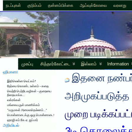
நடப்புகள்
குடும்பம்
தன்னம்பிக்கை
ஆய்வுக்கோவை
வரலாறு
முகப்பு
சித்தார்கோட்டை
இஸ்லாம்
Information
ஹிமானா
இதனை நண்பர்
இதிலென்ன வெட்கம்?
நேர்மை கொண்ட உள்ளம் – கதை
வெற்றி பெற்றிடவழிகள் – குறையை
அறிமுகப்படுத்த
நிறையாக்க…
வக்ரங்கள்
மங்கையருள் மாணிக்கம்
“மருமகள் அமைவதெல்லாம்…”
முறை படிக்கப்பட
பொன்னாடைக்கு ஒரு பொன்னாடை!
ஹாஜி எம்.கே.ஏ. ஜப்பார்
அறிவியல்