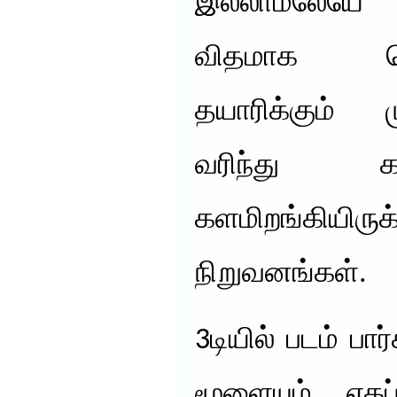
இல்லாமலேயே 3
விதமாக தொல
தயாரிக்கும் 
வரிந்து க
களமிறங்கியிருக
நிறுவனங்கள்.
3டியில் படம் பா
மூளையும் ஏகப்