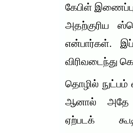
கேபிள் இணைப்பு
அதற்குரிய ஸ்ப
என்பார்கள். இ
விரிவடைந்து க
தொழில் நுட்பம்
ஆனால் அதே 
ஏற்படக் கூ