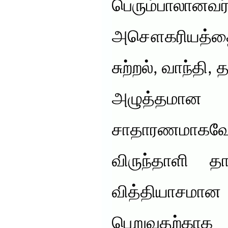
பெரும்பால
அசௌகரியத்தை 
சுற்றல், வாந்தி,
அழுத்தமான
சாதாரணமாகவே 
விருந்தாளி 
வித்தியாசம
பெறுவதற்கா