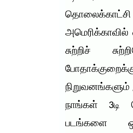
தொலைக்காட்சி 
அமெரிக்காவில் 
சுற்றிச் சு
போதாக்குறைக்
நிறுவனங்களும் இ
நாங்கள் 3டி த
படங்களை ஒள