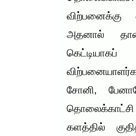
விற்பனைக்கு 
அதனால் தான
கெட்டியாகப் ப
விற்பனையாளர்கள
சோனி, பேனா
தொலைக்காட்ச
களத்தில் குதித