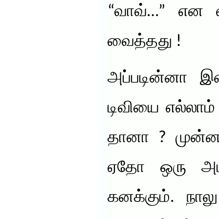
“வாவ்…” என வ
வைத்தது !
அப்படின்னா இன
டிவியை எல்லாம்
தானா ? முன்னா
ஏதோ ஒரு அம்ம
கனக்கும். நாலு