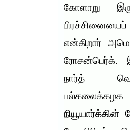
கோளாறு இருப
பிரச்சினையைப
என்கிறார் அமெ
ரோசன்பெர்க். 
நார்த் வெஸ
பல்கலைக்கழ
நியூயார்க்கின்