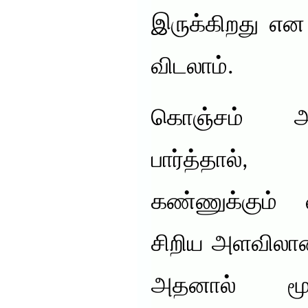
இருக்கிறது என
விடலாம்.
கொஞ்சம் அற
பார்த்தால்
கண்ணுக்கும் 
சிறிய அளவிலான
அதனால் ம