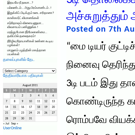
3டி தொலைக்கா
இதயமே நீ நலமா…?
பல்லண்டம்… அது பிரம்மாண்டம்..!
அச்சுறுத்தும
இறுக்கிப் பிடிக்கும் உடை சரிதானா?
கான்கார்ட் விமானங்கள்
சந்தோஷம் விளையணுமா…
Posted on 7th Au
விவசாயம் பண்ணுங்க !
மறந்து போன நீர்மேலாண்மை…
தவிப்பில் தலைநகரம்!
நீரிழிவு நோயாளிகள் உண்ண கூடிய
“மை டியர் குட்டி
பழங்கள்!
மாதுளம் பழத்தின் மகத்தான
பயன்கள்
தலைப்புகளில் தேட
நினைவு தெரிந்து
தலைப்புகளில்
தேட
தேதிவாரியாக பதிவுகள்
3டி படம் இது தான
August 2011
S
M
T
W
T
F
S
1
2
3
4
5
6
கொண்டிருந்த க
7
8
9
10
11
12
13
14
15
16
17
18
19
20
21
22
23
24
25
26
27
ரொம்பவே வியக்
28
29
30
31
« Jul
Sep »
UserOnline