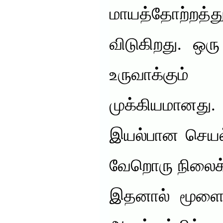
மாயத்தோற்றத்
விடுகிறது. ஒ
உருவாக்கும் 
முக்கியமான
இயல்பான செயல
வேறொரு நிலைக்க
இதனால் மூளைய