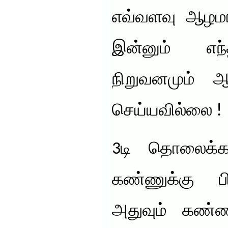
எவ்வளவு ஆழமா
இன்னும் எந
நிறுவனமும் 
செய்யவில்லை !
3டி தொலைக்காட
கண்ணுக்கு பி
அதுவும் கண்ண