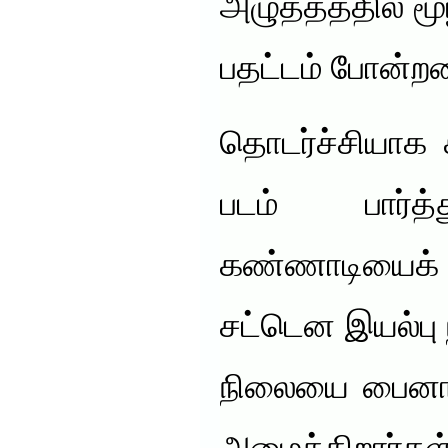
அழுத்தத்தில் மூ
பதட்டம் போன்றவ
தொடர்ச்சியாக 
படம் பார்த்த
கண்ணாடியைக் 
சட்டென இயல்பு 
நிலையை பைனாக