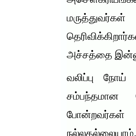
அசௌகரியங்கள்
மருத்து
தெரிவிக்கிறார
அச்சத்தை இன்னு
வலிப்பு நோய் 
சம்பந்தமான 
போன்றவர்கள
நல்லதல்லையாம