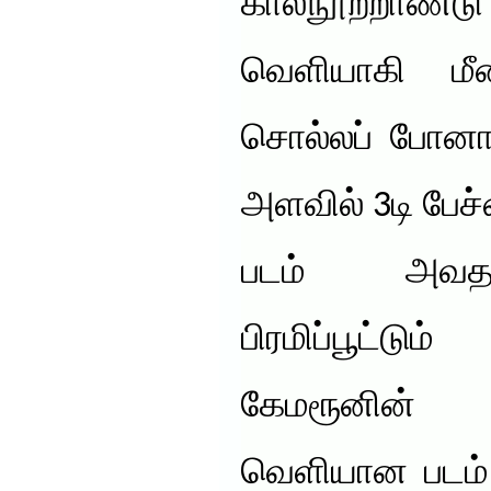
கால்நூற்றா
வெளியாகி ம
சொல்லப் போனா
அளவில் 3டி பேச
படம் அவதார
பிரமிப்பூட்டு
கேமரூனின் 
வெளியான படம் 