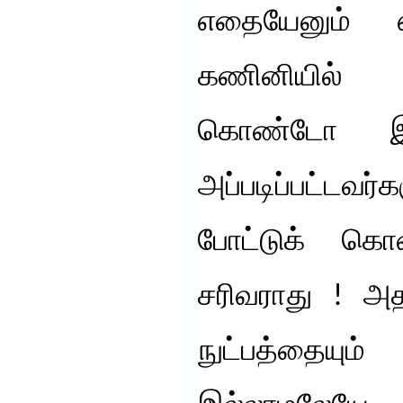
எதையேனும் 
கணினியில் 
கொண்டோ இப
அப்படிப்பட்ட
போட்டுக் கொண
சரிவராது ! அ
நுட்பத்தையும