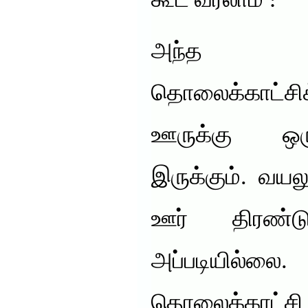
கூட வரலாம் !
அந்த 
தொலைக்காட்சிக
ஊருக்கு ஒர
இருக்கும். வயலு
ஊர் திரண்ட
அப்படியில்லை
தொலைக்காட்சி 