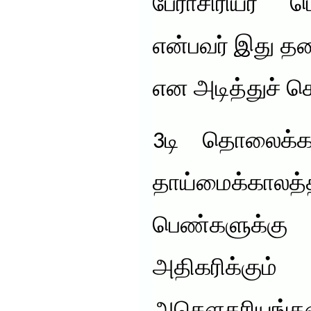
பேராசிரியர் 
என்பவர் இது த
என அடித்துச் சொ
3டி தொலைக்காட
தாய்மைக்கால
பெண்களுக்
அதிகரிக்கு