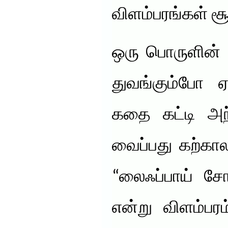
விளம்பரங்கள் சூ
ஒரு பொருளின் 
துவங்கும்போ ஏத
கதை கட்டி அந
வைப்பது கற்கால
“லைஃப்பாய் சோ
என்று விளம்பர