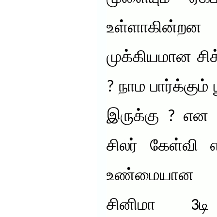
உள்ளாகின்
முக்கியமான சி
? நாம பார்க்கும்
இருக்கு ? என 
சிலர் கேள்வி எ
உண்மையான 3ட
சினிமா 3டி 