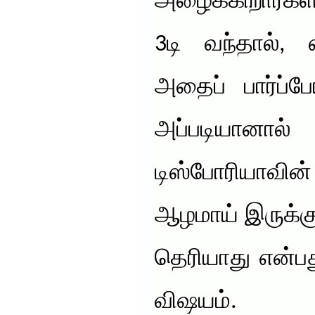
அழைக்கிறார்கள
3டி வந்தால், 
அதைப் பார்ப்
அப்படியானால
டிஸ்போரியாவின
ஆழமாய் இருக்கு
தெரியாது என்ப
விஷயம்.