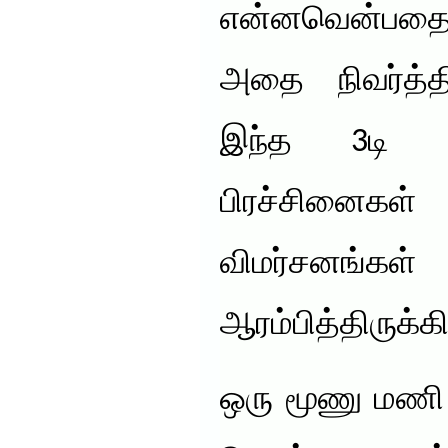
என்னவென்பதையு
அதை நிவர்த்த
இந்த 3டி டி
பிரச்சினை
விமர்ச
ஆரம்பித்திருக்க
ஒரு மூணு மணி ந