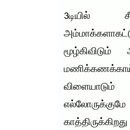
3டியில் சீ
அம்மாக்களாகட்
மூழ்கிவிடும் 
மணிக்கணக்கா
விளையாடும் 
எல்லோருக
காத்திருக்க