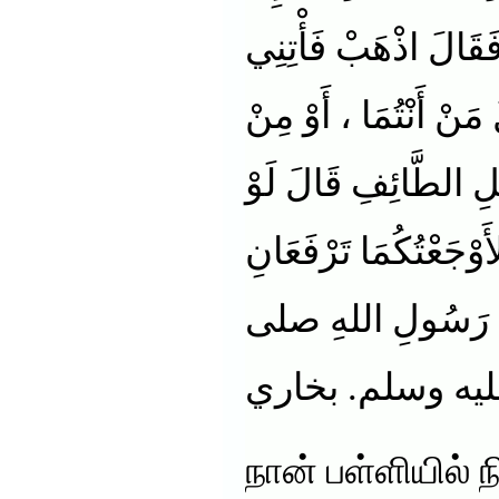
َقَالَ اذْهَبْ فَأْتِنِي
 مَنْ أَنْتُمَا ، أَوْ مِنْ
َهْلِ الطَّائِفِ قَالَ لَوْ
لأَوْجَعْتُكُمَا تَرْفَعَانِ
دِ رَسُولِ اللهِ صلى
ليه وسلم. بخاري
நான் பள்ளியில்