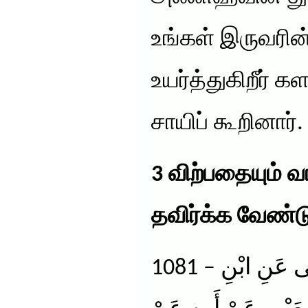
உங்கள் இருவரின
உயர்த்துகிறீர் க
சாயிப் கூறினார். 
3 விற்பதையும் 
தவிர்க்க வேண்ட
1081 – حَدَّثَنَا مُسَدَّدٌ حَدَّثَنَا يَحْيَى عَنِ ابْنِ