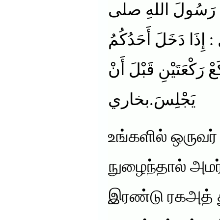
أَنَّ رَسُولَ اللهِ صلى
ذَا دَخَلَ أَحَدُكُمُ
عْ رَكْعَتَيْنِ قَبْلَ أَنْ
يَجْلِسَ.بخاري
உங்களில் ஒருவர்
நுழைந்தால் அமர
இரண்டு ரகஅத் 