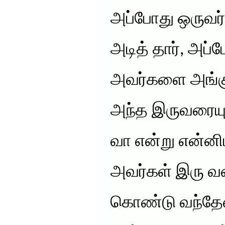
அப்போது ஒருவர
அடித் தார், அப்ப
அவர்களை அங்கு
அந்த இருவரையு
வா என்று என்னிட
அவர்கள் இரு வர
கொண்டு வந்தேன