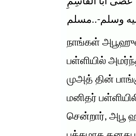
دْ عَصَى أَبَا الْقَاسِمِ
-ه وسلم-..مسلم
நாங்கள் அபூஹுர
பள்ளியில் அமர்ந
முஅத் தின் பாங்
மனிதர் பள்ளியிலி
சென்றார், அபூ 
பக்கமாக தனது 