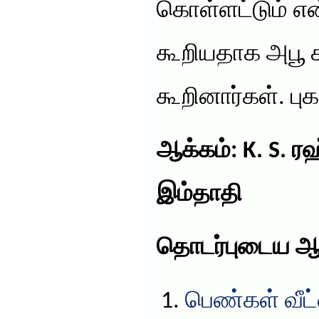
கொள்ளட்டும் என
கூறியதாக அபூ 
கூறினார்கள். புக
ஆக்கம்: K. S. ர
இம்தாதி
தொடர்புடைய ஆ
பெண்கள் வீட்