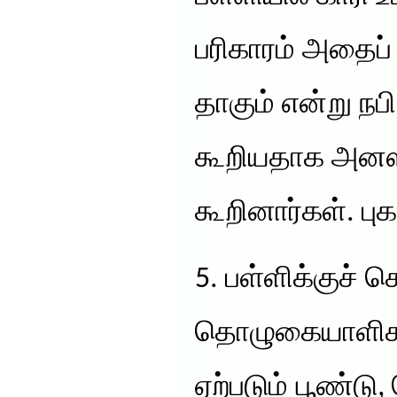
பரிகாரம் அதைப
தாகும் என்று நப
கூறியதாக அனஸ் 
கூறினார்கள். புக
5. பள்ளிக்குச் ச
தொழுகையாளிக
ஏற்படும் பூண்ட