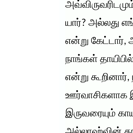
அவ்விருவரிடமும்
யார்? அல்லது எங்
என்று கேட்டார்,
நாங்கள் தாயிபில
என்று கூறினார்,
ஊர்வாசிகளாக இர
இருவரையும் காயப
அல்லாஹ்வின் த