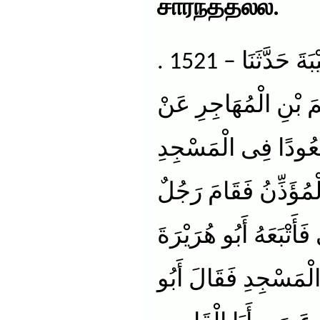
சார்ந்ததல்ல.
. 1521 – حَدَّثَنَا أَبُو بَكْرِ بْنُ أَبِى شَيْبَةَ حَدَّثَنَا
َ بْنِ الْمُهَاجِرِ عَنْ
 قُعُودًا فِى الْمَسْجِدِ
لْمُؤَذِّنُ فَقَامَ رَجُلٌ
تْبَعَهُ أَبُو هُرَيْرَةَ
لْمَسْجِدِ فَقَالَ أَبُو