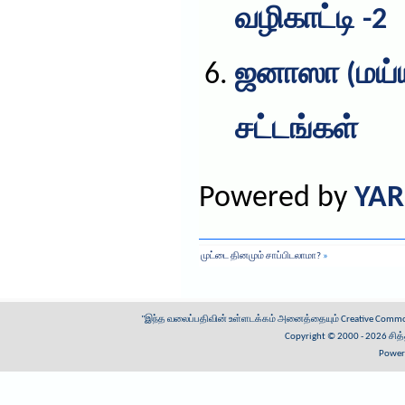
வழிகாட்டி -2
ஜனாஸா (மய்ய
சட்டங்கள்
Powered by
YAR
முட்டை தினமும் சாப்பிடலாமா?
»
"இந்த வலைப்பதிவின் உள்ளடக்கம் அனைத்தையும்
Creative Common
Copyright © 2000 - 2026
சித
Power