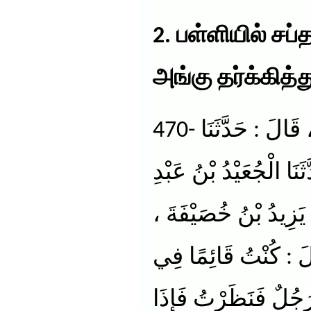
2. பள்ளியில் சப்
அங்கு தர்க்கித்
470- حَدَّثَنَا عَلِيُّ بْنُ عَبْدِ اللهِ ، قَالَ : حَدَّثَنَا
َا الْجُعَيْدُ بْنُ عَبْدِ
ي يَزِيدُ بْنُ خُصَيْفَةَ
لَ : كُنْتُ قَائِمًا فِي
جُلٌ فَنَظَرْتُ فَإِذَا