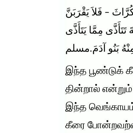
ُرَّاثَ – فَلاَ يَقْرَبَنَّ
 تَتَأَذَّى مِمَّا يَتَأَذَّى
ِنْهُ بَنُو آدَمَ.مسلم
இந்த பூண்டுக் 
தின்றால் என்று
இந்த வெங்காயம்
கீரை போன்றவற்ற