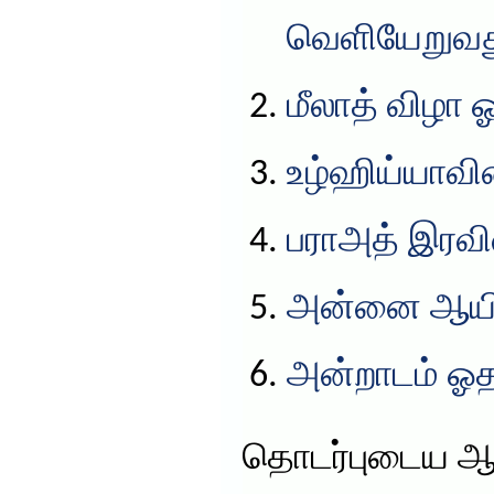
வெளியேறுவத
மீலாத் விழா 
உழ்ஹிய்யாவின
பராஅத் இரவின
அன்னை ஆயிஷ
அன்றாடம் ஓத
தொடர்புடைய ஆ