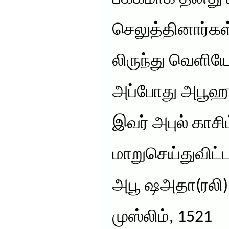
செலுத்தினார்கள
லிருந்து வெளியே
அப்போது அபூஹு
இவர் அபுல் காசி
மாறுசெய்துவிட்
அபூ ஷஅதா(ரலி) 
முஸ்லிம், 1521