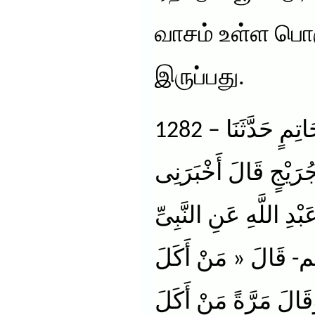
வாசம் உள்ள ப
இருப்பது.
1282 – وَحَدَّثَنِى مُحَمَّدُ بْنُ حَاتِمٍ حَدَّثَنَا
رَيْجٍ قَالَ أَخْبَرَنِى
دِ اللَّهِ عَنِ النَّبِىِّ
-الَ « مَنْ أَكَلَ
َقَالَ مَرَّةً مَنْ أَكَلَ