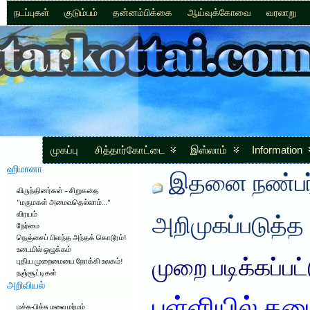
நடப்புகள்
குடும்பம்
தன்னம்பிக்கை
ஆய்வுக்கோவை
வரலாறு
முகப்பு
சித்தார்கோட்டை
இஸ்லாம்
Information
ஹிமானா
இதனை நண்பர்
விருந்தினர்கள் – சிறுகதை
“மருமகள் அமைவதெல்லாம்…”
விரயம்
அறிமுகப்படுத்த
நேர்மை
நெஞ்சைப் பிளந்த அந்தக் கொடூரம்!
உடையில் ஒழுக்கம்
முறை படிக்கப்பட
புதிய முறைமையை நோக்கி உலகம்!
நஞ்சூட்டிகள்
அறிவியல்
மச்சு-பிச்சு மலை மர்மம்