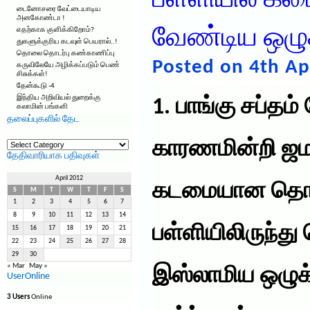
பள்ளியில் கடை
டைனோசரை வேட்டையாடிய
அனகோண்டா !
வேண்டிய ஒழு
எதற்காக குளிக்கிறோம்?
துகளுக்குரிய கடவுள் பெயரால்..!
தொலை தொடர்பு கண்காணிப்பு
Posted on 4th Apr
கருவிலேயே அழிக்கப்படும் பெண்
சிசுக்கள்!
தேன்கூடு -4
இந்திய அறிவியல் துறைக்கு
1. பாங்கு சப்தம்
கலாமின் பங்களி
தலைப்புகளில் தேட
தலைப்புகளில்
காரணமின்றி ஜம
தேட
தேதிவாரியாக பதிவுகள்
April 2012
கடமையான தொ
S
M
T
W
T
F
S
1
2
3
4
5
6
7
8
9
10
11
12
13
14
பள்ளியிலிருந்த
15
16
17
18
19
20
21
22
23
24
25
26
27
28
29
30
« Mar
May »
இஸ்லாமிய ஒழுக
UserOnline
3 Users
Online