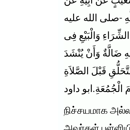
َيْبٍ عَنْ أَبِيهِ عَنْ
للَّهِ -صلى الله عليه
ِرَاءِ وَالْبَيْعِ فِى
ِ ضَالَّةٌ وَأَنْ يُنْشَدَ
حَلُّقِ قَبْلَ الصَّلاَةِ
مَ الْجُمُعَةِ.ابو داود
நிச்சயமாக அல்ல
அவர்கள் பள்ளியி