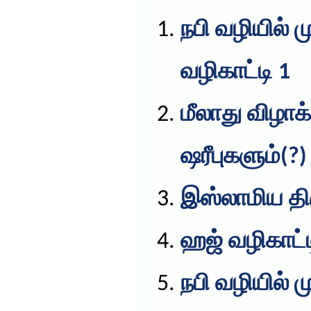
நபி வழியில்
வழிகாட்டி 1
மீலாது விழாக
ஷரீபுகளும்(?)
இஸ்லாமிய த
ஹஜ் வழிகாட்ட
நபி வழியில்