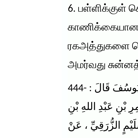
6. பள்ளிக்குள் ச
காணிக்கையான
ரகஅத்துகளை தொ
அமர்வது சுன்னத
444- حَدَّثَنَا عَبْدُ اللهِ بْنُ يُوسُفَ قَالَ :
ِرِ بْنِ عَبْدِ اللهِ بْنِ
َيْمٍ الزُّرَقِيِّ ، عَنْ