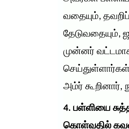
வதையும், தவறி
தேடுவதையும்,
முன்னர் வட்டம
செய்துள்ளார்கள்
அம்ர் கூறினார், 
4. பள்ளியை சுத
கொள்வதில் கவ