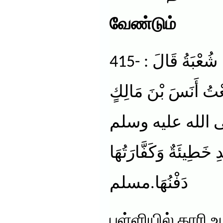
வேண்டும்
415- حَدَّثَنَا آدَمُ قَالَ : حَدَّثَنَا شُعْبَةُ قَالَ :
ِعْتُ أَنَسَ بْنَ مَالِكٍ
ُ صلى الله عليه وسلم
خَطِيئَةٌ وَكَفَّارَتُهَا
دَفْنُهَا.مسلم
பள்ளியில் காரி 