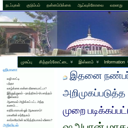
நடப்புகள்
குடும்பம்
தன்னம்பிக்கை
ஆய்வுக்கோவை
வரலாறு
முகப்பு
சித்தார்கோட்டை
இஸ்லாம்
Information
ஹிமானா
இதனை நண்பர்
வழி காட்டி
பந்தா
வாழ்க்கை என்ன விளையாட்டா?
அறிமுகப்படுத்த
இந்துத்துவம் – நாத்திகம்-பௌத்தம்
-இஸ்லாம்
ஆணவம் அழிக்கப் பட்ட அந்த
கணம்….
முறை படிக்கப்பட
எதிர்பாராமல் ஓர் ஆசுவாசம்!
மகனின் சந்தேகம்
கார்கரேயின் உயிர்த்தியாகம் வீணா?
அறிவியல்