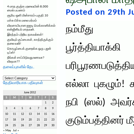
ஷஅபான் மாதமு
4 மாத குஞ்சு பறவையின் 8,000
Posted on 29th J
மைல் பயணம்
சூரிய ஒளி மின்சாரம்-பகுதி.10
மச்சு-பிச்சு மலை மர்மம்
விவசாயியான ஐஐடி மெக்கானிக்கல்
நம்மீது 
என்ஜீனியர் மாதவன்.
இரத்தம் பற்றிய தகவல்கள்!
குவியும் குப்பைகள், காத்திருக்கும்
தலை வலி!
பூர்த்தியா
கொழுப்பைக் குறைக்க ஒரு டஜன்
டிப்ஸ்!
நீங்கள் சாப்பிடுவது உணவா?
விஷமா??
பரிபூரணபடுத்
தலைப்புகளில் தேட
தலைப்புகளில்
தேட
எல்லா புகழும்! 
தேதிவாரியாக பதிவுகள்
June 2012
S
M
T
W
T
F
S
நபி (ஸல்) அவர்
1
2
3
4
5
6
7
8
9
10
11
12
13
14
15
16
குடும்பத்தினர் 
17
18
19
20
21
22
23
24
25
26
27
28
29
30
« May
Jul »