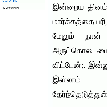
UserOnline
இன்றைய தினம் 
40 Users
Online
மார்க்கத்தை பரி
மேலும் நான்
அருட்கொடையை
விட்டேன்;. இன்
இஸ்லாம் 
தேர்ந்தெடுத்துள்