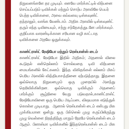
நிறுவனங்களே தர முடியும். எனவே மார்க்கட்டில் விற்பனை
செய்யப்படும் டிவிக்கள் மற்றும் சொற்ப அளவிலே பெயர்
பெற்ற டிவிக்களை, அவை எவ்வளவு டிஸ்கவுண்ட்
தந்தாலும், வாங்க வேண்டாம். அதிக அளவில் டிஸ்கவுண்ட்
தரும் எந்த டிவியையும், சற்று சந்தேகத்துடனே பார்க்கவும்.
குறிப்பாக வாரண்டிக்கான சரியான வழி காட்டாத
டிவிக்களை அறவே ஒதுக்கவும்.
காண்ட்ராஸ்ட் ரேஷியோ மற்றும் ரெஸ்பான்ஸ் டைம்
காண்ட்ராஸ்ட் ரேஷியோ இதில் அதிகம்; அதனால் விலை
கூடுதல் என்றெல்லாம் சொல்வதை டிவி விற்பனை
மையங்களில் கேட்கலாம். இந்த விகிதங்கள் எல்லாம் மிகப்
பெரிய அளவில் வித்தியாசத்தினை ஏற்படுத்தாது. இதனை
ஒவ்வொரு நிறுவனமும் ஒரு முறையில் அளந்து
தெரிவிக்கின்றன. ஒவ்வொரு டிவிக்கும் அதனைப்
பார்க்கும் சூழ்நிலை வேறு படுவதால்,காண்ட்ராஸ்ட்
ரேஷியோவினை ஒரு பெரிய அடிப்படை விஷயமாக எடுத்துக்
கொள்ள முடியாது. ஆனால் ரெஸ்பான்ஸ் டைம் என்பது மிக
முக்கியமான ஒன்று. ஒரு பிக்ஸெல் முழு கருப்பிலிருந்து
முழு வெள்ளை நிறத்திற்கு மாறும் நேரமே ரெஸ்பான்ஸ் டைம்
ஆகும். பிளாஸ்மா டிவிக்களில் இந்தரெஸ்பான்ஸ் டைம் மிக