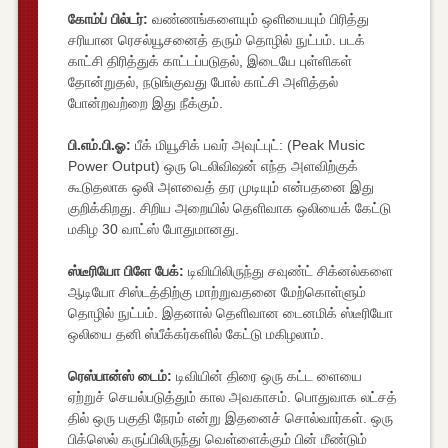
கோம்ப் பில்டர்:
வண்ணங்களையும் ஒளியையும் பிரித்து
சரியான ரெசல்யூசனைத் தரும் தொழில் நுட்பம். படக்
காட்சி திரித்துக் காட்டப்படுதல், இடையே புள்ளிகள்
தோன்றுதல், நடுங்குவது போல் காட்சி அளித்தல்
போன்றவற்றை இது நீக்கும்.
பி.எம்.பி.ஓ:
பீக் மியூசிக் பவர் அவுட்புட்: (Peak Music
Power Output) ஒரு டெலிவிஷன் எந்த அளவிற்குக்
கூடுதலாக ஒலி அளவைத் தர முடியும் என்பதனை இது
குறிக்கிறது. சிறிய அறையில் தெளிவாக ஒலியைக் கேட்டு
மகிழ 30 வாட்ஸ் போதுமானது.
ஸ்டீரியோ பிளே பேக்:
டிவியிலிருந்து சவுண்ட் சிக்னல்களை
ஆடியோ சிஸ்டத்திற்கு மாற்றுவதனை மேற்கொள்ளும்
தொழில் நுட்பம். இதனால் தெளிவான டைனமிக் ஸ்டீரியோ
ஒலியை தனி ஸ்பீக்கர்களில் கேட்டு மகிழலாம்.
ரெஸ்பான்ஸ் டைம்:
டிவியின் திரை ஒரு கட்ட ளையை
ஏற்றுச் செயல்படுத்தும் கால அவகாசம். பொதுவாக லட்சத்
தில் ஒரு பகுதி நேரம் என்று இதனைச் சொல்வார்கள். ஒரு
பிக்ஸெல் கருப்பிலிருந்து வெள்ளைக்கும் பின் மீண்டும்