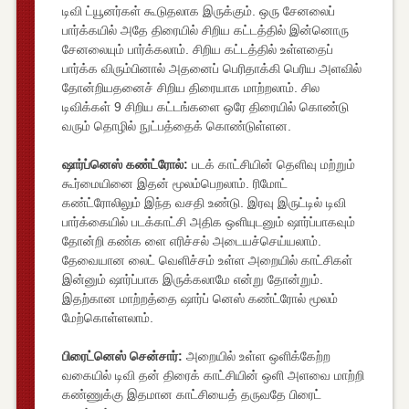
டிவி ட்யூனர்கள் கூடுதலாக இருக்கும். ஒரு சேனலைப்
பார்க்கயில் அதே திரையில் சிறிய கட்டத்தில் இன்னொரு
சேனலையும் பார்க்கலாம். சிறிய கட்டத்தில் உள்ளதைப்
பார்க்க விரும்பினால் அதனைப் பெரிதாக்கி பெரிய அளவில்
தோன்றியதனைச் சிறிய திரையாக மாற்றலாம். சில
டிவிக்கள் 9 சிறிய கட்டங்களை ஒரே திரையில் கொண்டு
வரும் தொழில் நுட்பத்தைக் கொண்டுள்ளன.
ஷார்ப்னெஸ் கண்ட்ரோல்:
படக் காட்சியின் தெளிவு மற்றும்
கூர்மையினை இதன் மூலம்பெறலாம். ரிமோட்
கண்ட்ரோலிலும் இந்த வசதி உண்டு. இரவு இருட்டில் டிவி
பார்க்கையில் படக்காட்சி அதிக ஒளியுடனும் ஷார்ப்பாகவும்
தோன்றி கண்க ளை எரிச்சல் அடையச்செய்யலாம்.
தேவையான லைட் வெளிச்சம் உள்ள அறையில் காட்சிகள்
இன்னும் ஷார்ப்பாக இருக்கலாமே என்று தோன்றும்.
இதற்கான மாற்றத்தை ஷார்ப் னெஸ் கண்ட்ரோல் மூலம்
மேற்கொள்ளலாம்.
பிரைட்னெஸ் சென்சார்:
அறையில் உள்ள ஒளிக்கேற்ற
வகையில் டிவி தன் திரைக் காட்சியின் ஒளி அளவை மாற்றி
கண்ணுக்கு இதமான காட்சியைத் தருவதே பிரைட்