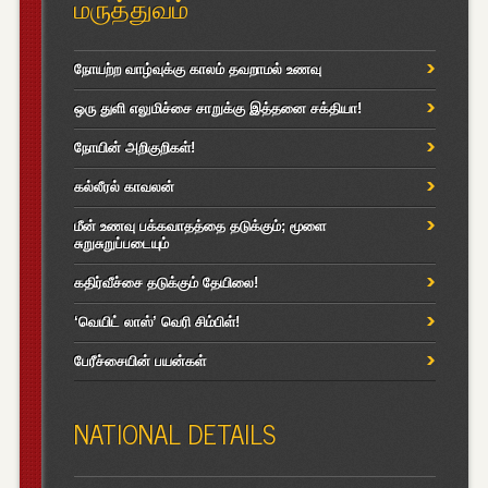
மருத்துவம்
நோயற்ற வாழ்வுக்கு காலம் தவறாமல் உணவு
ஒரு துளி எலுமிச்சை சாறுக்கு இத்தனை சக்தியா!
நோயின் அறிகுறிகள்!
கல்லீரல் காவலன்
மீன் உணவு பக்கவாதத்தை தடுக்கும்; மூளை
சுறுசுறுப்படையும்
கதிர்வீச்சை தடுக்கும் தேயிலை!
‘வெயிட் லாஸ்’ வெரி சிம்பிள்!
பேரீச்சையின் பயன்கள்
NATIONAL DETAILS