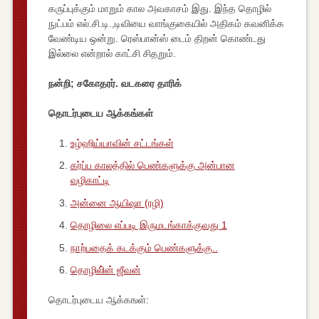
கருப்புக்கும் மாறும் கால அவகாசம் இது. இந்த தொழில்
நுட்பம் எல்.சி.டி.,டிவியை வாங்குகையில் அதிகம் கவனிக்க
வேண்டிய ஒன்று. ரெஸ்பான்ஸ் டைம் திறன் கொண்டது
இல்லை என்றால் காட்சி சிதறும்.
நன்றி; சகோதரர். வடகரை தாரிக்
தொடர்புடைய ஆக்கங்கள்
உழ்ஹிய்யாவின் சட்டங்கள்
கர்ப்ப காலத்தில் பெண்களுக்கு அன்பான
வழிகாட்டி
அன்னை ஆயிஷா (ரழி)
தொழிலை எப்படி இருமடங்காக்குவது 1
நாற்பதைக் கடக்கும் பெண்களுக்கு..
தொழிலி்ன் ஜீவன்
தொடர்புடைய ஆக்கஙள்: