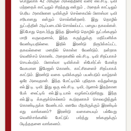
பொதுவாக 42 அங்குல அகலத்திரை வரை எல்.சி.டி. டிவி
மற்றதைக் காட்டிலும் சிறந்தது என்றும் , அதைக் காட்டிலும்
பெரிய அளவிலான டிவிக்குச் செல்கையில் பிளாஸ்மா டிவி
சரியானது என்றும் சொல்கின்றனர். இது தொழில்
நுட்பத்தின் அடிப்படையில் சொல்லப்பட்ட பழைய தகவல்கள்.
இப்போது தொடர்ந்து இந்த இரண்டு தொழில் நுட்பங்களும்
மாறி வருவதனால், இந்த கருத்துக்கு மதிப்பளிக்க
வேண்டியதில்லை. இதில் இரண்டு நிரூபிக்கப்பட்ட
தகவல்களை மனதில் கொள்ள வேண்டும். நன்றாக
வெளிச்சம் கொண்ட அறைகளில் எல்.சி.டி. டிவி சிறப்பாகச்
செயல்படும். பிளாஸ்மா டிவிக்கள் ஸ்போர்ட்ஸ் போன்ற
வேகமான இமேஜஸ் கொண்ட காட்சிகளைச் சிறப்பாகக்
காட்டும். இரண்டு வகை டிவிக்களும் பயன்படும் வாழ்நாள்
ஒரே அளவுதான். இந்த போட்டியில் புதிதாக வந்துள்ளது
எல்.இ.டி. டிவி. இது ஒரு எல்.சி.டி. டிவி, ஆனால் இதற்கான
பேக் லைட்டிங் எல்.இ.டி.யால் வழங்கப்படுகிறது. இந்த
எல்.இ.டி க்களுக்கெல்லாம் கூடுதலாகச் செலவழித்துக்
கொண்டிருக்க வேண்டாம். எனவே மீதமிருக்கும் இரண்டில்
எது வாங்கலாம்? இரண்டு வகையையும் பல்வேறு
வெளிச்சங்களில் போட்டுப் பார்த்து உங்களுக்குப்
பிடித்ததனை வாங்கலாம்.