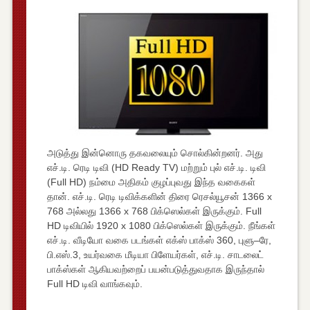
அடுத்து இன்னொரு தகவலையும் சொல்கின்றனர். அது
எச்.டி. ரெடி டிவி (HD Ready TV) மற்றும் புல் எச்.டி. டிவி
(Full HD) நம்மை அதிகம் குழப்புவது இந்த வகைகள்
தான். எச்.டி. ரெடி டிவிக்களின் திரை ரெசல்யூசன் 1366 x
768 அல்லது 1366 x 768 பிக்ஸெல்கள் இருக்கும். Full
HD டிவியில் 1920 x 1080 பிக்ஸெல்கள் இருக்கும். நீங்கள்
எச்.டி. வீடியோ வகை படங்கள் எக்ஸ் பாக்ஸ் 360, புளு–ரே,
பி.எஸ்.3, உயர்வகை மீடியா பிளேயர்கள், எச்.டி. சாடலைட்
பாக்ஸ்கள் ஆகியவற்றைப் பயன்படுத்துவதாக இருந்தால்
Full HD டிவி வாங்கவும்.