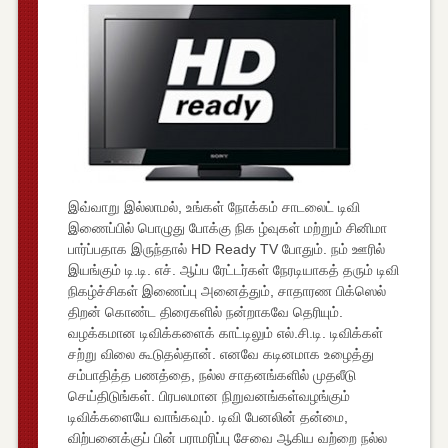
இவ்வாறு இல்லாமல், உங்கள் நோக்கம் சாடலைட் டிவி
இணைப்பில் பொழுது போக்கு நிக ழ்வுகள் மற்றும் சினிமா
பார்ப்பதாக இருந்தால் HD Ready TV போதும். நம் ஊரில்
இயங்கும் டி.டி. எச். ஆப்ப ரேட்டர்கள் நேரடியாகத் தரும் டிவி
நிகழ்ச்சிகள் இணைப்பு அனைத்தும், சாதாரண பிக்ஸெல்
திறன் கொண்ட திரைகளில் நன்றாகவே தெரியும்.
வழக்கமான டிவிக்களைக் காட்டிலும் எல்.சி.டி. டிவிக்கள்
சற்று விலை கூடுதல்தான். எனவே கடினமாக உழைத்து
சம்பாதித்த பணத்தை, நல்ல சாதனங்களில் முதலீடு
செய்திடுங்கள். பிரபலமான நிறுவனங்கள்வழங்கும்
டிவிக்களையே வாங்கவும். டிவி பேனலின் தன்மை,
விற்பனைக்குப் பின் பராமரிப்பு சேவை ஆகிய வற்றை நல்ல