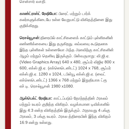
சென்சார் வசதி.
காண்ட்ராஸ்ட் ரேஷியோ:
பிரைட் மற்றும் டார்க்
கலர்களுக்கிடையே உள்ள வேறுபாட்டு விகிதத்தினை இது
குறிக்கிறது.
ரெசல்யூசன்:
திரையில் காட்சிகளைக் காட்டும் புள்ளிகளின்
எண்ணிக்கையை இது தருகிறது. எவ்வளவு கூடுதலாக
இந்த புள்ளிகள் உள்ளனவோ அந்த அளவிற்கு காட்சிகளின்
ஆழம் மற்றும் தெளிவு இருக்கும். பின்வருமாறு: வி.ஜி.ஏ.
(Video Graphics Array) 640 x 480, சூப்பர் விஜிஏ 800 x
600, எக்ஸ் ஜி.ஏ. (எக்ஸெடெண்டட்) 1024 x 768, சூப்பர்
எக்ஸ்.ஜி.ஏ. 1280 x 1024, டபிள்யூ எக்ஸ்.ஜி.ஏ. (வைட்
எக்ஸெடெண்டட்) 1366 x 768 மற்றும் இறுதியாக ட்ரூ
எச்.டி. ரெசல்யூசன் 1980 x1080.
ஆஸ்பெக்ட் ரேஷியா:
காட்டப்படும் தோற்றத்தின் அகலம்
மற்றும் உயரம் குறித்த விகிதம். வழக்கமான டிவிக்களில்
இது 4:3 என்ற விகிதத்தில் இருக்கும். அதாவது 4 பங்கு
அகலம், 3 பங்கு உயரம். அகல த்திரையின் இந்த விகிதம்
16:9 என்று உள்ளது.