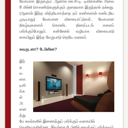
வேகமாக இருக்கும். ஆனால் எல்.சி.டி. டிவிக்களில் அவை
8 மில்லி செகண்டுகளுக்கும் குறைவாக இருந்தால் நல்லது.
(ஆனால் இந்த வித்தியாசத்தை நம் கண்களால் கண்டறிய
முடியாது). வேகமான விளையாட்டுகள், வேகமான
நிகழ்வுகளைக் கொண்ட திரைப்படங் களைப்
பார்க்கும்போதும், கன்ஸோல் வழியாக விளையாடு
கையிலும் இந்த வேறுபாடு தெரிய வரலாம்.
சுவருடனா? டேபிளிலா?
இந்
த
வ
கை
டிவி
க்க
ள்
அ
னை
த்து
மே சுவர்களில் இணைத்துப் பார்க்கும் வகையில்
வெளிவருகின்றன. இவற்றை டேபிளில் வைத்துப் பார்க்கவும்