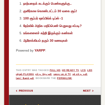
நாற்பதைக் கடக்கும் பெண்களுக்கு..
குளிர்கால கொண்டாட்டம் 30 வகை சூப்!
100 சூப்பர் ஷாப்பிங்க் டிப்ஸ் -1
தேர்வில் அதிக மதிப்பெண் பெறுவது எப்படி?
உங்களளைச் சுற்றி இருக்கும் கண்கள்
ஆரோக்கியம் தரும் 30 உணவுகள்
Powered by
YARPP
.
THIS ENTRY WAS TAGGED
FULL HD
,
HD READY TV
,
LCD
,
LED
மற்றும் PLASMA
,
எச்.டி. ரெடி டிவி
,
பழைய மாடல் TV
,
புல் எச்.டி. டிவி
,
ப்ளாட் பேனல் டிவி
. BOOKMARK THE
PERMALINK
.
POST NAVIGATION
PREVIOUS
NEXT