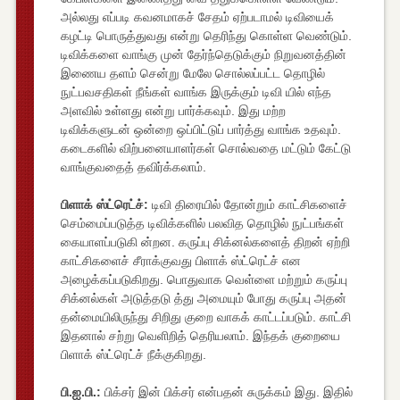
அல்லது எப்படி கவனமாகச் சேதம் ஏற்படாமல் டிவியைக்
கழட்டி பொருத்துவது என்று தெரிந்து கொள்ள வெண்டும்.
டிவிக்களை வாங்கு முன் தேர்ந்தெடுக்கும் நிறுவனத்தின்
இணைய தளம் சென்று மேலே சொல்லப்பட்ட தொழில்
நுட்பவசதிகள் நீங்கள் வாங்க இருக்கும் டிவி யில் எந்த
அளவில் உள்ளது என்று பார்க்கவும். இது மற்ற
டிவிக்களுடன் ஒன்றை ஒப்பிட்டுப் பார்த்து வாங்க உதவும்.
கடைகளில் விற்பனையாளர்கள் சொல்வதை மட்டும் கேட்டு
வாங்குவதைத் தவிர்க்கலாம்.
பிளாக் ஸ்ட்ரெட்ச்:
டிவி திரையில் தோன்றும் காட்சிகளைச்
செம்மைப்படுத்த டிவிக்களில் பலவித தொழில் நுட்பங்கள்
கையாளப்படுகி ன்றன. கருப்பு சிக்னல்களைத் திறன் ஏற்றி
காட்சிகளைச் சீராக்குவது பிளாக் ஸ்ட்ரெட்ச் என
அழைக்கப்படுகிறது. பொதுவாக வெள்ளை மற்றும் கருப்பு
சிக்னல்கள் அடுத்தடு த்து அமையும் போது கருப்பு அதன்
தன்மையிலிருந்து சிறிது குறை வாகக் காட்டப்படும். காட்சி
இதனால் சற்று வெளிறித் தெரியலாம். இந்தக் குறையை
பிளாக் ஸ்ட்ரெட்ச் நீக்குகிறது.
பி.ஐ.பி.:
பிக்சர் இன் பிக்சர் என்பதன் சுருக்கம் இது. இதில்