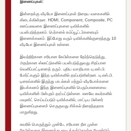
இணைப்புகள்:
இன்றைக்கு வீடியோ இணைப்புகள் நிறைய வகைகளில்
கிடைக்கின்றன. HDMI, Component, Composite, PC
எனப்பலவகை இணைப்புகளை டிவிக்களில்
பயன்படுத்தலாம். பெர்சனல் கம்ப்யூட்டர்களையும்
இணைக்கலாம். இப்போது வரும் டிவிக்களில்குறைந்தது 10
வீடியோ இணைப்புகள் உள்ளன.
இவற்றிற்கான சரியான கேபிள்களை தேர்ந்தெடுத்து,
அதற்கான ஸ்லாட்டுகளில் பயன்படுத்துவது சிறப்பான
வெளிப்பாட்டினைத் தரும். புதிய வசதியாக யு.எஸ்.பி.
போர்ட்களும் இந்த டிவிக்களில் தரப்படுகின்றன. யு.எஸ்.பி.
டிரைவ்களில் இருந்து பாடல்கள் மற்றும் வீடியோக்களை
இயக்கலாம் இந்த இணைப்புகளில் பெரும்பாலானவை
டிவிக்களின் பின்புறம் தரப்பட்டுள்ளன. எனவே சுவர்களில்
மவுண்ட் செய்யப்படும் டிவிக்களில், மாட்டிய பின்னர்
இணைப்புகளைச் செருகுவது சிக்கல் நிறைந்ததாக
மாறுகிறது.
சுவரில் பொருத்தும் முன்பே, சரியான நீள முள்ள
கேபிள்களை இணைத்து வை த்துக்கொள்ள வேண்டும்.