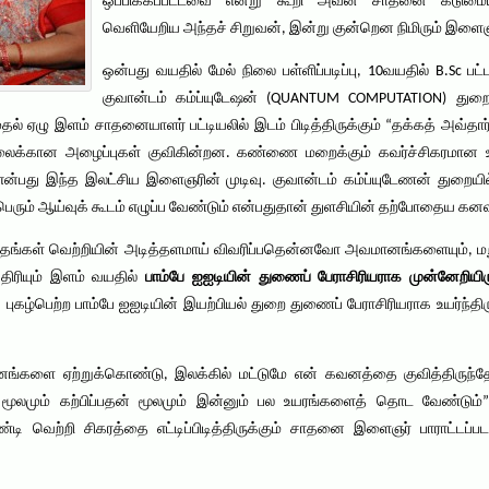
ஒப்பிக்கப்பட்டவை என்று கூறி அவன் சாதனை கடுமையாக 
வெளியேறிய அந்தச் சிறுவன், இன்று குன்றென நிமிரும் இளை
ஒன்பது வயதில் மேல் நிலை பள்ளிப்படிப்பு, 10வயதில் B.Sc பட்
குவான்டம் கம்ப்யுடேஷன் (QUANTUM COMPUTATION) துறை
் ஏழு இளம் சாதனையாளர் பட்டியலில் இடம் பிடித்திருக்கும் “தக்கத் அவ்தார
லைக்கான அழைப்புகள் குவிகின்றன. கண்ணை மறைக்கும் கவர்ச்சிகரமான உயர
ன்பது இந்த இலட்சிய இளைஞரின் முடிவு. குவான்டம் கம்ப்யுடேணன் துறை
ெரும் ஆய்வுக் கூடம் எழுப்ப வேண்டும் என்பதுதான் துளசியின் தற்போதைய கனவ
ம் தங்கள் வெற்றியின் அடித்தளமாய் விவரிப்பதென்னவோ அவமானங்களையும், மற
திரியும் இளம் வயதில்
பாம்பே ஐஐடியின் துணைப் பேராசிரியராக முன்னேறியிரு
புகழ்பெற்ற பாம்பே ஐஐடியின் இயற்பியல் துறை துணைப் பேராசிரியராக உயர்ந்தி
னங்களை ஏற்றுக்கொண்டு, இலக்கில் மட்டுமே என் கவனத்தை குவித்திருந
ன் மூலமும் கற்பிப்பதன் மூலமும் இன்னும் பல உயரங்களைத் தொட வேண்டும்”
ண்டி வெற்றி சிகரத்தை எட்டிப்பிடித்திருக்கும் சாதனை இளைஞர் பாராட்டப்ப