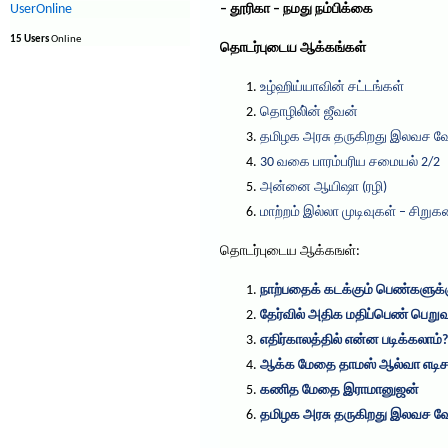
UserOnline
– தூரிகா – நமது நம்பிக்கை
15 Users
Online
தொடர்புடைய ஆக்கங்கள்
உழ்ஹிய்யாவின் சட்டங்கள்
தொழிலி்ன் ஜீவன்
30 வகை பாரம்பரிய சமையல் 2/2
அன்னை ஆயிஷா (ரழி)
மாற்றம் இல்லா முடிவுகள் – சிறு
தொடர்புடைய ஆக்கஙள்:
நாற்பதைக் கடக்கும் பெண்களுக்க
தேர்வில் அதிக மதிப்பெண் பெறுவத
எதிர்காலத்தில் என்ன படிக்கலாம்?
ஆக்க மேதை தாமஸ் ஆல்வா எடிச
கணித மேதை இராமானுஜன்