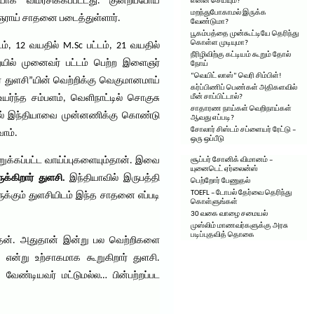
விமர்சிக்கப்பட்டது. குன்றிப்போய்
என்ன செய்யும்?
மறந்துபோகாமல் இருக்க
ஞராய் சாதனை படைத்துள்ளார்.
வேண்டுமா?
பூகம்பத்தை முன்கூட்டியே தெரிந்து
கொள்ள முடியுமா?
டம், 12 வயதில் M.Sc பட்டம், 21 வயதில்
நீரிழிவிற்கு கட்டியம் கூறும் தோல்
யில் முனைவர் பட்டம் பெற்ற இளைஞர்
நோய்
“வெயிட் லாஸ்” வெரி சிம்பிள்!
் துளசி”யின் வெற்றிக்கு வெகுமானமாய்
கர்ப்பிணிப் பெண்கள் அதிகளவில்
்ந்த சம்பளம், வெளிநாட்டில் சொகுசு
மீன் சாப்பிட்டால்?
சாதாரண நாய்கள் வெறிநாய்கள்
யில் இந்தியாவை முன்னணிக்கு கொண்டு
ஆவது எப்படி?
சோலார் சிஸ்டம் சப்ளையர் ரேட்டு –
ாம்.
ஒரு ஒப்பீடு
ுக்கப்பட்ட வாய்ப்புகளையும்தான். இவை
சூப்பர் சோனிக் விமானம் –
யுனைடெட் ஏர்லைன்ஸ்
க்கிறார் துளசி.
இந்தியாவில் இருபத்தி
பெற்றோர் பேணுதல்
TOEFL – டோபல் தேர்வை தெரிந்து
ருக்கும் துளசியிடம் இந்த சாதனை எப்படி
கொள்ளுங்கள்
30 வகை வாழை சமையல்
முஸ்லிம் மாணவர்களுக்கு அரசு
படிப்புதவித் தொகை
்தேன். அதுதான் இன்று பல வெற்றிகளை
 என்று உற்சாகமாக கூறுகிறார் துளசி.
ட வேண்டியவர் மட்டுமல்ல… பின்பற்றப்பட