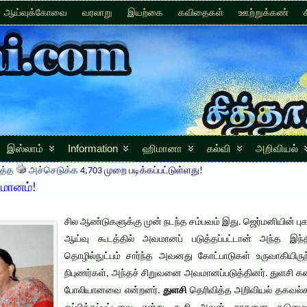
ஆய்வுக்கோவை
வரலாறு
இயற்கை
கவிதைகள்
ஊற்றுக்கண்
இஸ்லாம்
Information
ஹிமானா
கல்வி
அறிவியல்
த்த
அச்செடுக்க
4,703 முறை படிக்கப்பட்டுள்ளது!
மானம்!
சில ஆண்டுகளுக்கு முன் நடந்த சம்பவம் இது. ஜெர்மனியின் புகழ
ஆய்வு கூடத்தில் அவமானப் படுத்தப்பட்டான் அந்த இந்த
தொழில்நுட்பம் சார்ந்த அவனது கோட்பாடுகள் உருவாகியிருந
நிபுணர்கள், அந்தச் சிறுவனை அவமானப்படுத்தினர். துளசி க
போலியானவை என்றனர்.
துளசி
தெரிவித்த அறிவியல் தகவல்கள