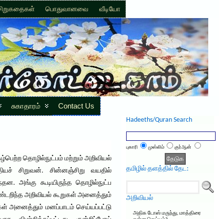
சிறுகதைகள்
பொதுவானவை
வீடியோ
சுகாதாரம்
Contact Us
Hadeeths/Quran Search
புகாரி
முஸ்லிம்
குர்ஆன்
்பெற்ற தொழில்நுட்பம் மற்றும் அறிவியல்
தமிழில் தளத்தில் தேட:
ியச் சிறுவன். சின்னஞ்சிறு வயதில்
்தன. அங்கு கூடியிருந்த தொழில்நுட்ப
ண்டறிந்த அறிவியல் கூறுகள் அனைத்தும்
அறிவியல்
் அனைத்தும் மனப்பாடம் செய்யப்பட்டு
அதிக டோஸ் மருந்து, மாத்திரை