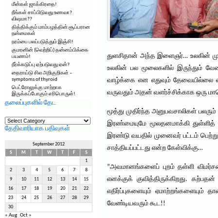
மீன்கள் ஜாக்கிரதை!
நீங்கள் சாப்பிடுவது உணவா?
விஷமா??
தித்திக்கும் மாம்பழத்தின் சூப்பரான
நன்மைகள்
நரம்பை பலப்படுத்தும் இஞ்சி!
குமரனின் (வெற்றிப்) தன்னம்பிக்கை
துளசிதான் அந்த இளைஞர்… உலகின் முதல
பயணம்!
நீர்க்கடுப்பு ஏற்படுவது ஏன்?
உலகின் பல மூலைகளில் இருந்தும் வே
தைராய்டு சில அறிகுறிகள் –
symptoms of thyroid
வாழ்க்கை என எதுவும் தேவையில்லை எ
பெட்ரோலுக்கு மாற்றாக
வருவதும் அதன் வளர்ச்சிக்காக ஒரு மாப
இருக்கப்போகும் எரிபொருள்!
தலைப்புகளில் தேட
மூத்து முதிர்ந்த அனுபவசாலிகள் பலரு
தலைப்புகளில்
தேட
இரண்மையுமே மூலதனமாக்கி துள்ளித் 
தேதிவாரியாக பதிவுகள்
இரண்டு வயதில் முனைவர் பட்டம் பெற்று 
September 2012
சாத்தியப்பட்டது என்ற கேள்விக்கு…
S
M
T
W
T
F
S
1
“அவமானங்களைப் புறம் தள்ளி விமர்ச
2
3
4
5
6
7
8
எனக்குக் குவித்திருக்கிறது. கற்பத
9
10
11
12
13
14
15
16
17
18
19
20
21
22
எதிர்ப்புகளையும் ஏமாற்றங்களையும் தா
23
24
25
26
27
28
29
வேண்டியவரும் கூட!!
30
« Aug
Oct »