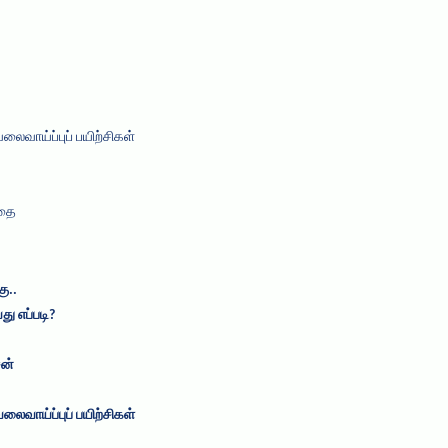
கதை
ு..
ு எப்படி?
ன்