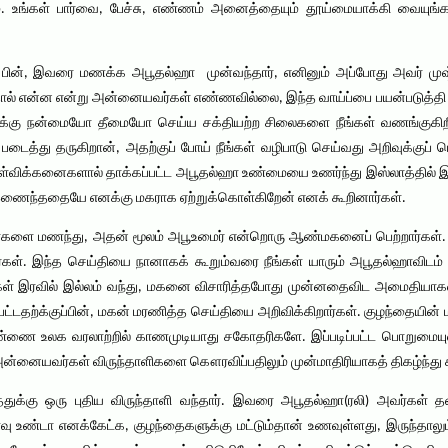
ும். உங்கள் பார்வை, பேச்சு, எண்ணம் அனைத்தையும் தூய்மையாக்கி வையுங
ன், இவரை மணக்க அபூதல்ஹா முன்வந்தார், எனினும் அப்போது அவர் முஷ்ர
்தால் என்ன என்று அன்னையவர்கள் எண்ணவில்லை, இந்த வாய்ப்பை பயன்படுத்த
ுக்கு நன்மையோ தீமையோ செய்ய சக்தியற்ற சிலைகளை நீங்கள் வணங்குகிறீ
டைத்து தருகிறான், அதற்குப் போய் நீங்கள் வழிபாடு செய்வது அறிவுக்குப
்விக்கனைகளால் தாக்கப்பட்ட அபூதல்ஹா உண்மையை உணர்ந்து இஸ்லாத்தில் இணை
இணைந்ததையே எனக்கு மகராக ஏற்றுக்கொள்கிறேன் எனக் கூறினார்கள்.
களை மணந்து, அதன் மூலம் அபூஉமைர் என்றொரு ஆண்மகனைப் பெற்றார்கள். இ
்கள். இந்த செய்தியை நானாகக் கூறும்வரை நீங்கள் யாரும் அபூதல்ஹாவிடம் கூ
கள் இரவில் இல்லம் வந்து, மகனை விசாரித்தபோது முன்னதைவிட அமைதியாகவுள்
ுபட்டதற்க்குப்பின், மகன் மரணித்த செய்தியை அறிவிக்கிறார்கள். குழந்தையின
ண்ணை உலக வரலாற்றில் காணமுடியாது சகோதரிகளே. இப்படிப்பட்ட பொறுமையு
னையவர்கள் விருந்தாளிகளை கௌரவிப்பதிலும் முன்மாதிரியாகத் திகழ்ந்து கா
துக்கு ஒரு புதிய விருந்தாளி வந்தார். இவரை அபூதல்ஹா(ரலி) அவர்கள் தன
வு உண்டா எனக்கேட்க, குழந்தைகளுக்கு மட்டும்தான் உணவுள்ளது, இருந்தாலு