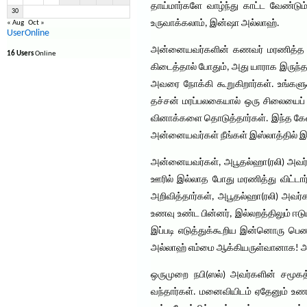
தாய்மார்களே வாழ்ந்து காட்ட வேண்ட
30
உருவாக்கலாம், இன்ஷா அல்லாஹ்.
« Aug
Oct »
UserOnline
அன்னையவர்களின் கணவர் மரணித்த பி
16 Users
Online
கிடைத்தால் போதும், அது யாராக இருந
அவரை நோக்கி கூறுகிறார்கள். உங்கள
தச்சன் மரப்பலகையால் ஒரு சிலையைப் ப
வினாக்களை தொடுத்தார்கள். இந்த கேள
அன்னையவர்கள் நீங்கள் இஸ்லாத்தில் 
அன்னையவர்கள், அபூதல்ஹா(ரலி) அவர்
ஊரில் இல்லாத போது மரணித்து விட்டார
அறிவித்தார்கள், அபூதல்ஹா(ரலி) அவர்
உணவு உண்ட பின்னர், இல்லறத்திலும் ஈட
இப்படி எடுத்துக்கூறிய இன்னொரு பெ
அல்லாஹ் எம்மை ஆக்கியருள்வானாக! அன்
ஒருமுறை நபி(ஸல்) அவர்களின் சமூகத்
வந்தார்கள். மனைவியிடம் ஏதேனும் உண