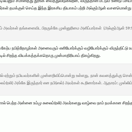
ியேனும் சமாளித்து தூங்க வைத்துவிடுகிறேன், விருந்தாளி மட்டும் உண்டு பச
ர்கள் தமக்குள் செய்த இந்த இரகசிய தியாகம் பற்றி அல்குர்ஆன் வசனமொன்று 
் அவர்கள் தங்களைவிட பிறருக்கே முன்னுரிமை அளிப்பார்கள் (அல்குர்ஆன் 59:
்ப நபித்தோழர்கள் அனைவரும் எளியோர்க்கும் வழியோர்க்கும் விருந்திட்டு உப
்டில் சிறந்த வியக்கத்தக்கதொரு முன்மாதிரியாய் திகழ்கிறது.
ல் ஏற்றும் நபியவர்களின் முன்னறிவிப்பொன்று உள்ளது, நான் சுவனத்துக்கு செ
லைம்(ரலி) அங்கே இருந்தார் என நபி(ஸல்) அவர்கள் கூறினார்கள். ஆதாரம்: முஸ்லிம
ால் பெற்ற அன்னை உம்மு சுலைம்(ரலி) அவர்களது வாழ்வை நாம் நமக்கான சிறந்