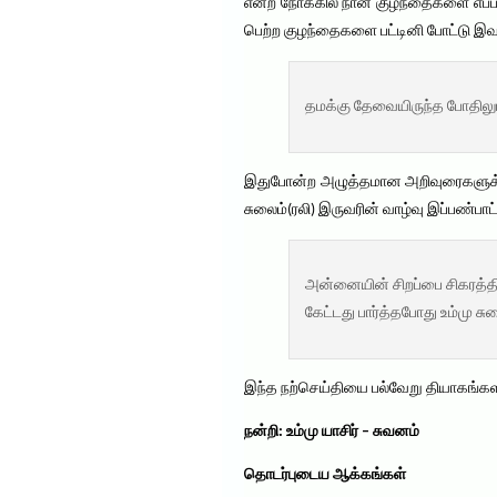
என்ற நோக்கில் நான் குழந்தைகளை எப்பட
பெற்ற குழந்தைகளை பட்டினி போட்டு இவ
தமக்கு தேவையிருந்த போதிலும
இதுபோன்ற அழுத்தமான அறிவுரைகளுக்கேற
சுலைம்(ரலி) இருவரின் வாழ்வு இப்பண்பாட
அன்னையின் சிறப்பை சிகரத்தி
கேட்டது பார்த்தபோது உம்மு சு
இந்த நற்செய்தியை பல்வேறு தியாகங்கள
நன்றி: உம்மு யாசிர் – சுவனம்
தொடர்புடைய ஆக்கங்கள்