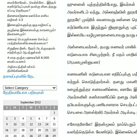
மைக்ரோவேவ்… வெல்க்ரோ… இந்தக்
ஹுனைன் யுத்தத்தின்போது, இவர்கள் கற
கண்டுபிடிப்புகள் நமக்கு கிடைத்தது
எப்படி தெரியுமா?
அவர்களிடம் வந்து, அல்லாஹ்வின் தூதரே
நினைவாற்றலை வளர்க்க எளிய
தூதரே! முஷ்ரிக் எவனாவது என்னை நெரு
வழிகள் 1/2
இளைஞர்களுக்கு ஒரு வழிகாட்டி
கற்பிணியாக இருந்தும் ஜிஹாதுக்கு பு
குழந்தை இல்லாமைக்கு காரணமும்!
நிவாரணமும்!
இஸ்லாமிய வழிமுறைகளையாவது நமது வாழ
உணவுப் பொருள்களை செம்புப்
பாத்திரங்களில் வைக்கலாமா?
அன்னையவர்கள், தமது கணவர் மாலிக் அ
சிறுநீரை நீண்ட நேரம் அடக்குவதால்
சந்திக்கும் ஆபத்துக்கள்
கடுமையாக சினமுற்றார். நீ மதம் மாறி
4 மாத குஞ்சு பறவையின் 8,000
மைல் பயணம்
(அஃலாமுன்னுபலா)
அதிசயத்தின் உச்சம்
திமிங்கிலங்கள்
கணவனின் கடுமையான எதிர்ப்புக்கு மத
தலைப்புகளில் தேட
கற்றுக் கொடுத்தார்கள். தனது மகன
தலைப்புகளில்
தேட
உழைத்துத்தர கணவனில்லை, எனவே இவர
தேதிவாரியாக பதிவுகள்
அவர்களின் கண்காணிப்பில் தனது அன்
September 2012
நபியவர்களுக்கு பணியாளராக செயற்பட்ட
S
M
T
W
T
F
S
செயலை அனஸ்(ரலி) அவர்கள் அடிக்கடி ந
1
2
3
4
5
6
7
8
சகோதரிகளே! இதன்மூலம் நாம்பெறும் 
9
10
11
12
13
14
15
16
17
18
19
20
21
22
வளர்த்தெடுக்க வேண்டும். இல்லையென
23
24
25
26
27
28
29