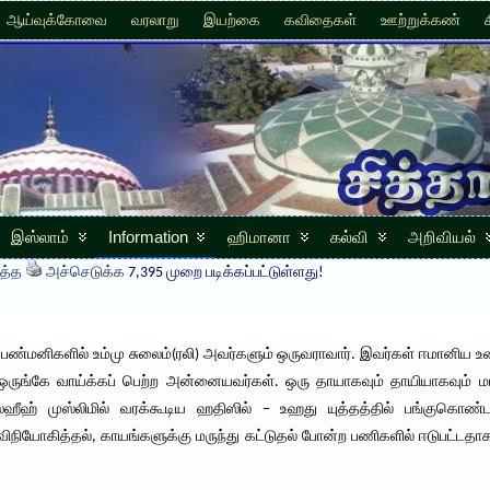
ஆய்வுக்கோவை
வரலாறு
இயற்கை
கவிதைகள்
ஊற்றுக்கண்
இஸ்லாம்
Information
ஹிமானா
கல்வி
அறிவியல்
த்த
அச்செடுக்க
7,395 முறை படிக்கப்பட்டுள்ளது!
பெண்மனிகளில் உம்மு சுலைம்(ரலி) அவர்களும் ஒருவராவார். இவர்கள் ஈமானிய உணர்
 ஒருங்கே வாய்க்கப் பெற்ற அன்னையவர்கள். ஒரு தாயாகவும் தாயியாகவும் மட்
 ஸஹீஹ் முஸ்லிமில் வரக்கூடிய ஹதிஸில் – உஹது யுத்தத்தில் பங்குகொண
் விநியோகித்தல், காயங்களுக்கு மருந்து கட்டுதல் போன்ற பணிகளில் ஈடுபட்ட