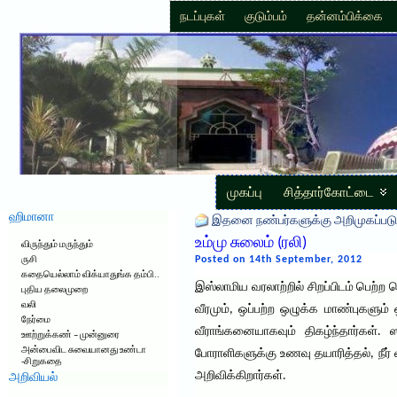
நடப்புகள்
குடும்பம்
தன்னம்பிக்கை
முகப்பு
சித்தார்கோட்டை
ஹிமானா
இதனை நண்பர்களுக்கு அறிமுகப்படு
உம்மு சுலைம் (ரலி)
விருந்தும் மருந்தும்
Posted on 14th September, 2012
ருசி
கதையெல்லாம் விக்யாதுங்க தம்பி..
இஸ்லாமிய வரலாற்றில் சிறப்பிடம் பெற்ற 
புதிய தலைமுறை
வலி
வீரமும், ஒப்பற்ற ஒழுக்க மாண்புகளும்
நேர்மை
வீராங்கனையாகவும் திகழ்ந்தார்கள்.
ஊற்றுக்கண் – முன்னுரை
அன்பைவிட சுவையானது உண்டா
போராளிகளுக்கு உணவு தயாரித்தல், நீர
-சிறுகதை
அறிவிக்கிறார்கள்.
அறிவியல்