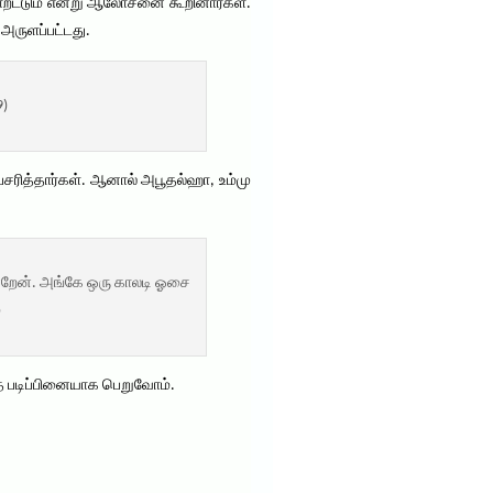
ியாறட்டும் என்று ஆலோசனை கூறினார்கள்.
அருளப்பட்டது.
9)
சரித்தார்கள். ஆனால் அபூதல்ஹா, உம்மு
ன்றேன். அங்கே ஒரு காலடி ஓசை
்
த படிப்பினையாக பெறுவோம்.