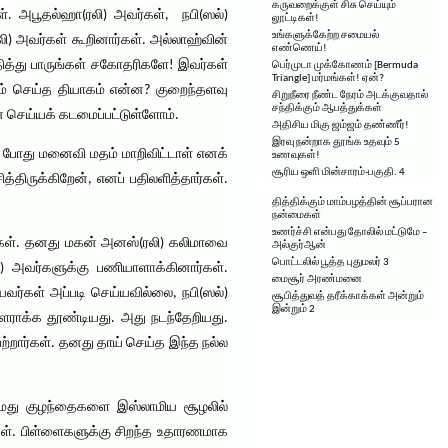
கருவறைக்குள் சிசு செய்யும்
ள். அபூதல்ஹா(ரலி) அவர்கள், நபி(ஸல்)
லூட்டிகள்!
உங்களுக்கேற்ற சமையல்
லி) அவர்கள் கூறினார்கள். அல்லாஹ்வின்
எண்ணெய்!
தித்து பாருங்கள் சகோதரிகளே! இவர்கள்
பெர்முடா முக்கோணம் [Bermuda
Triangle] மர்மங்கள்! ஏன்?
நாம் செய்த தியாகம் என்ன? குறைந்தளவு
சிறுநீரை நீண்ட நேரம் அடக்குவதால்
சந்திக்கும் ஆபத்துக்கள்
செய்யக் கடமைப்பட்டுள்ளோம்.
அதிசிய மிகு ஜம்ஜம் தண்ணீர்!
இரவு நன்றாக தூங்க உதவும் 5
 போது மனைவி மதம் மாறிவிட்டாள் எனக்
உணவுகள்!
சூரிய ஒளி மின்சாரம்-பகுதி. 4
திருக்கிறேன், எனப் பதிலளித்தார்கள்.
தித்திக்கும் மாம்பழத்தின் சூப்பரான
நன்மைகள்
உணர்ச்சி என்பது தோலில் மட்டுமே –
ர்கள். தனது மகன் அனஸ்(ரலி) கலிமாவை
அல்குர்ஆன்
பொட்டலில் பூத்த புதுமலர் 3
 அவர்களுக்கு பணியாளாக்கினார்கள்.
மைசூர் அரண்மனை
கள் அப்படி செய்யவில்லை, நபி(ஸல்)
சூபித்துவத் தரீக்காக்கள் அன்றும்
இன்றும் 2
ராக்க தூண்டியது. அது நடந்தேறியது.
்றார்கள். தனது தாய் செய்த இந்த நல்ல
 நமது குழந்தைகளை இஸ்லாமிய சூழலில்
ள். பிள்ளைகளுக்கு சிறந்த உதாரணமாக