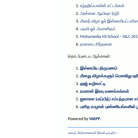
உழ்ஹிய்யாவின் சட்டங்கள்
அன்னை ஆயிஷா (ரழி)
மீலாத் விழா ஓர் இஸ்லாமியப் பார்
பதவி ஓர் அமானிதம்
Mohamedia HS School – SSLC 201
நாளைய சிந்தனை
தொடர்புடைய ஆக்கஙள்:
இஸ்லாமிய திருமணம்
மீலாது விழாக்களும் மெளலிது ஷரீ
ஹஜ் வழிகாட்டி
ரமளான் இரவு வணக்கங்கள்
ஜனாஸா (மய்யித்) சம்பந்தமான சட
புனித ரமழான்‎ புண்ணியங்களின்‎ ப
Powered by
YARPP
.
வாயுப் பிரச்சனைகள் (கேஸ் டிரபுள்)
»