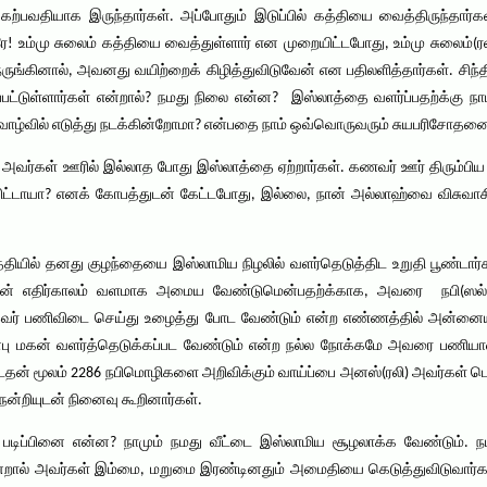
்பவதியாக இருந்தார்கள். அப்போதும் இடுப்பில் கத்தியை வைத்திருந்தார்க
! உம்மு சுலைம் கத்தியை வைத்துள்ளார் என முறையிட்டபோது, உம்மு சுலைம்(ர
ங்கினால், அவனது வயிற்றைக் கிழித்துவிடுவேன் என பதிலளித்தார்கள். சிந்
றப்பட்டுள்ளார்கள் என்றால்? நமது நிலை என்ன? இஸ்லாத்தை வளர்ப்பதற்க்கு 
்வில் எடுத்து நடக்கின்றோமா? என்பதை நாம் ஒவ்வொருவரும் சுயபரிசோதனை 
வர்கள் ஊரில் இல்லாத போது இஸ்லாத்தை ஏற்றார்கள். கணவர் ஊர் திரும்பிய
விட்டாயா? எனக் கோபத்துடன் கேட்டபோது, இல்லை, நான் அல்லாஹ்வை விசுவாசித்
்தியில் தனது குழந்தையை இஸ்லாமிய நிழலில் வளர்தெடுத்திட உறுதி பூண்டா
ின் எதிர்காலம் வளமாக அமைய வேண்டுமென்பதற்க்காக, அவரை நபி(ஸல்)
் பணிவிடை செய்து உழைத்து போட வேண்டும் என்ற எண்ணத்தில் அன்னையவர்
பு மகன் வளர்த்தெடுக்கப்பட வேண்டும் என்ற நல்ல நோக்கமே அவரை பணியாள
தன் மூலம் 2286 நபிமொழிகளை அறிவிக்கும் வாய்ப்பை அனஸ்(ரலி) அவர்கள் பெற
ன்றியுடன் நினைவு கூறினார்கள்.
படிப்பினை என்ன? நாமும் நமது வீட்டை இஸ்லாமிய சூழலாக்க வேண்டும்.
்றால் அவர்கள் இம்மை, மறுமை இரண்டினதும் அமைதியை கெடுத்துவிடுவார்க