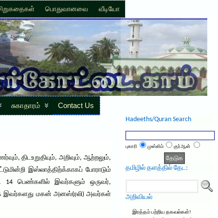
சிறுகதைகள்
பொதுவானவை
வீடியோ
சுகாதாரம்
Contact Us
Hadeeths/Quran Search
புகாரி
முஸ்லிம்
குர்ஆன்
வும், திடஉறுதியும், அறிவும், ஆற்றலும்,
தமிழில் தளத்தில் தேட:
டுமின்றி இஸ்லாத்திற்க்காகப் போராடும்
்ட 14 பெண்களில் இவர்களும் ஒருவர்,
தாக இவர்களது மகன் அனஸ்(ரலி) அவர்கள்
அறிவியல்
இரத்தம் பற்றிய தகவல்கள்!