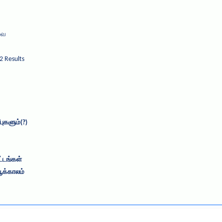
வை
2 Results
புகளும்(?)
்டங்கள்
ூக்காலம்‎