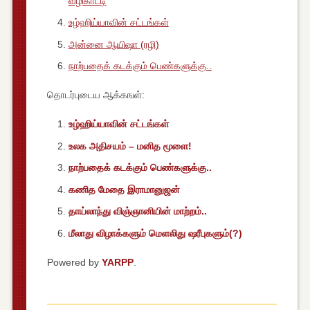
வழிகாட்டி
உழ்ஹிய்யாவின் சட்டங்கள்
அன்னை ஆயிஷா (ரழி)
நாற்பதைக் கடக்கும் பெண்களுக்கு..
தொடர்புடைய ஆக்கஙள்:
உழ்ஹிய்யாவின் சட்டங்கள்
உலக அதிசயம் – மனித மூளை!
நாற்பதைக் கடக்கும் பெண்களுக்கு..
கணித மேதை இராமானுஜன்
தாய்லாந்து விஞ்ஞானியின் மாற்றம்..
மீலாது விழாக்களும் மெளலிது ஷரீபுகளும்(?)
Powered by
YARPP
.