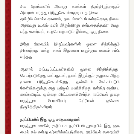
சில நேரங்களில் அவரது கண்கள் திறந்திருந்தாலும்
அவரால் பார்த்து புரிந்துகொள்ளமுடியாத நிலை.
தமிழில் சொல்வதானால், நடைபிணம் போன்றதொரு நிலை.
அதாவது உடலில் உயிர் இருக்கிறது என்பதைத்தவிர வேறு
எந்த உணர்வும், உடற்செயற்பாடும் இல்லாத ஒரு நிலை.
இந்த நிலையில் இருப்பவர்களின் மூளை சிந்திக்கும்
திறனற்றது என்று தான் இதுவரை மருத்துவ உலகம் நம்பி
வந்தது.
ஆனால் அப்படிப்பட்டவர்களின் மூளை சிந்திக்கிறது,
செயற்படுகிறது என்பதுடன், தான் இருக்கும் சூழலை அந்த
மூளை புரிந்துகொள்கிறது, தன்னிடம் கேட்கப்படும்
கேள்விகளுக்கு அது பதிலும் அளிக்கிறது என்கிற அதிசய
கண்டுபிடிப்பு ஒன்றை பிரிட்டனைச்சேர்ந்த நரம்பியல் துறை
மருத்துவ பேராசிரியர் அட்ரியன் ஓவென்
நிரூபித்திருக்கிறார்.
நரம்பியலில் இது ஒரு சாதனைதான்
மருத்துவ உலகில், குறிப்பாக நரம்பியல் துறையில் இது ஒரு
மைல் கல் என்று வர்ணிக்கப்படுகிறது. நரம்பியல் துறையின்