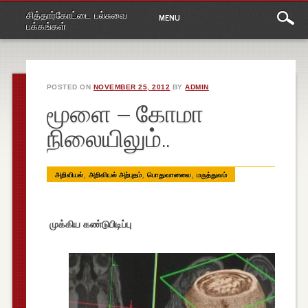
Main
Skip
சித்தார்கோட்டை பல்சுவை
MENU
to
menu
பக்கங்கள்
content
POSTED ON
NOVEMBER 25, 2012
BY
ADMIN
மூளை – கோமா
நிலையிலும்..
,
,
,
அறிவியல்
அறிவியல் அற்புதம்
பொதுவானவை
மருத்துவம்
முக்கிய கண்டுபிடிப்பு