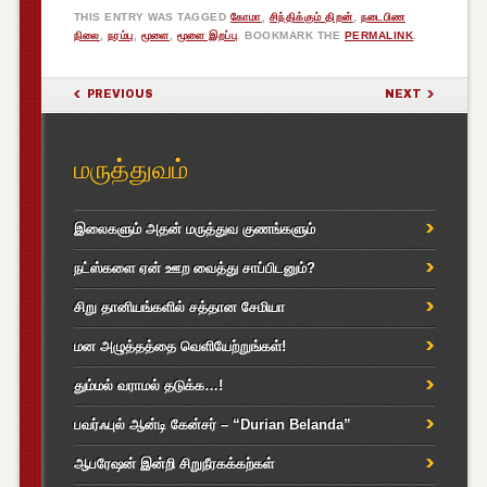
THIS ENTRY WAS TAGGED
கோமா
,
சிந்திக்கும் திறன்
,
நடைபிண
நிலை
,
நரம்பு
,
மூளை
,
மூளை இறப்பு
. BOOKMARK THE
PERMALINK
.
POST NAVIGATION
PREVIOUS
NEXT
மருத்துவம்
இலைகளும் அதன் மருத்துவ குணங்களும்
நட்ஸ்களை ஏன் ஊற வைத்து சாப்பிடனும்?
சிறு தானியங்களில் சத்தான சேமியா
மன அழுத்தத்தை வெளியேற்றுங்கள்!
தும்மல் வராமல் தடுக்க…!
பவர்ஃபுல் ஆன்டி கேன்சர் – “Durian Belanda”
ஆபரேஷன் இன்றி சிறுநீரகக்கற்கள்