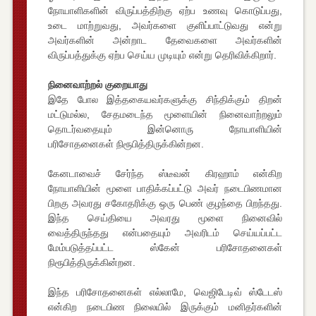
நோயாளிகளின் விருப்பத்திற்கு ஏற்ப உணவு கொடுப்பது,
உடை மாற்றுவது, அவர்களை குளிப்பாட்டுவது என்று
அவர்களின் அன்றாட தேவைகளை அவர்களின்
விருப்பத்துக்கு ஏற்ப செய்ய முடியும் என்று தெரிவிக்கிறார்.
நினைவாற்றல் குறையாது
இதே போல இத்தகையவர்களுக்கு சிந்திக்கும் திறன்
மட்டுமல்ல, சேதமடைந்த மூளையின் நினைவாற்றலும்
தொடர்வதையும் இன்னொரு நோயாளியின்
பரிசோதனைகள் நிரூபித்திருக்கின்றன.
கேனடாவைச் சேர்ந்த ஸ்டீவன் கிரஹாம் என்கிற
நோயாளியின் மூளை பாதிக்கப்பட்டு அவர் நடைபிணமான
பிறகு அவரது சகோதரிக்கு ஒரு பெண் குழந்தை பிறந்தது.
இந்த செய்தியை அவரது மூளை நினைவில்
வைத்திருந்தது என்பதையும் அவரிடம் செய்யப்பட்ட
மேம்படுத்தப்பட்ட ஸ்கேன் பரிசோதனைகள்
நிரூபித்திருக்கின்றன.
இந்த பரிசோதனைகள் எல்லாமே, வெஜிடேடிவ் ஸ்டேடஸ்
என்கிற நடைபிண நிலையில் இருக்கும் மனிதர்களின்