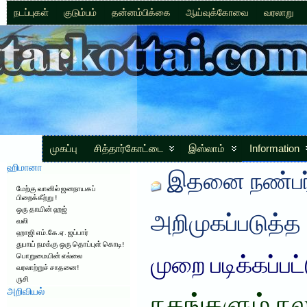
நடப்புகள்
குடும்பம்
தன்னம்பிக்கை
ஆய்வுக்கோவை
வரலாறு
முகப்பு
சித்தார்கோட்டை
இஸ்லாம்
Information
ஹிமானா
இதனை நண்பர்
மேற்கு வானில் ஜனநாயகப்
பிறைக்கீற்று !
ஒரு தாயின் ஹஜ்
அறிமுகப்படுத்த
வலி
ஹாஜி எம்.கே.ஏ. ஜப்பார்
துபாய் நமக்கு ஒரு தொப்புள் கொடி!
பொறுமையின் எல்லை
முறை படிக்கப்பட
வரலாற்றுச் சாதனை!
ருசி
அறிவியல்