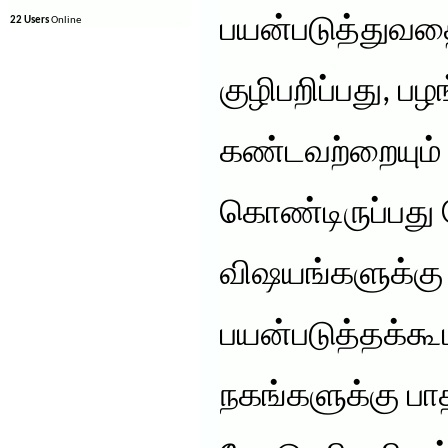
பயன்படுத்துவதை
22 Users
Online
குழிபறிப்பது, பழ
கண்டவற்றையும் 
கொண்டிருப்பது
விஷயங்களுக்கு
பயன்படுத்தக்கூ
நகங்களுக்கு பாத