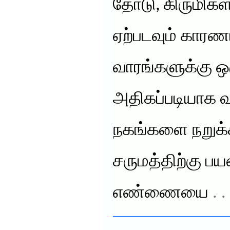
தோடு, கிருமிகள
ஏற்படவும் காரண
வாரங்களுக்கு ஒ
அதிகப்படியாக வள
நகங்களை நறுக்க
சருமத்திற்கு பய
எண்ணையை
. 