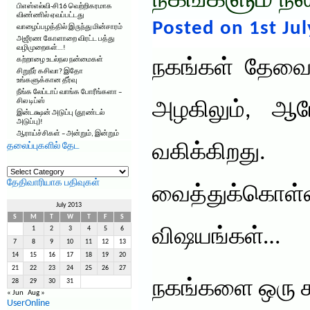
நகங்களும் நல
பிஎஸ்எல்வி-சி16 வெற்றிகரமாக
விண்ணில் ஏவப்பட்டது
Posted on 1st Jul
வாழைப்பழத்தில் இருந்து மின்சாரம்
அஜீரண கோளாறை விரட்ட பத்து
வழிமுறைகள்…!
கற்றாழை உடல்நல நன்மைகள்
நகங்கள் தேவை
சிறுநீர் கசிவா? இதோ
உங்களுக்கான தீர்வு
நீங்க லேப்டாப் வாங்க போரீங்களா –
சில டிப்ஸ்
அழகிலும், ஆரோ
இன்டக்ஷன் அடுப்பு (தூண்டல்
அடுப்பு)!
ஆராய்ச்சிகள் – அன்றும், இன்றும்
தலைப்புகளில் தேட
வகிக்கிறது
தலைப்புகளில்
தேட
தேதிவாரியாக பதிவுகள்
வைத்துக்கொள்
July 2013
S
M
T
W
T
F
S
1
2
3
4
5
6
விஷயங்கள்…
7
8
9
10
11
12
13
14
15
16
17
18
19
20
21
22
23
24
25
26
27
நகங்களை ஒரு 
28
29
30
31
« Jun
Aug »
UserOnline