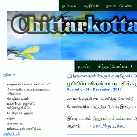
நடப்புகள்
குடும்பம்
தன்னம்பிக்கை
முகப்பு
சித்தார்கோட்டை
ஹிமானா
இதனை நண்பர்களுக்கு அறிமுகப்படு
பூமியில் மனிதன் காலடி பதிக்க
வாழ்க்கை என்ன விளையாட்டா?
Posted on 5th December, 2013
அன்பைவிட சுவையானது உண்டா
-சிறுகதை
சுவாசக் கருவியை அணிந்து கொண்டு பல
கோழியும் கூவும்
மகளிர் இட ஒதுக்கீடு
சேனல்களில் பார்த்திருப்பீர்கள். இதைப் 
உள்ளொதுக்கீடு!
பெற்றோர் பேணுதல்
இப்படி கடலில் நீந்துபவர்கள் எவ்வளவு
பந்தா
தாட்சண்யம்
ஆனால்
. . . →
தொடர்ந்து படிக்க..
மங்கையருள் மாணிக்கம்
அறிவியல்