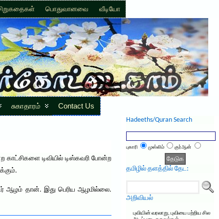
சிறுகதைகள்
பொதுவானவை
வீடியோ
சுகாதாரம்
Contact Us
Hadeeths/Quran Search
புகாரி
முஸ்லிம்
குர்ஆன்
 காட்சிகளை டிவியில் டிஸ்கவரி போன்ற
தமிழில் தளத்தில் தேட:
்கும்.
ட்டர் ஆழம் தான். இது பெரிய ஆழமில்லை.
அறிவியல்
புவியின் வரலாறு, புவியை பற்றிய சில