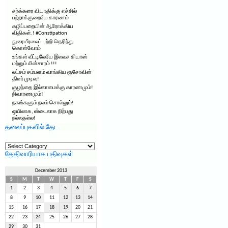
சர்க்கரை வியாதிக்கு எச்சில்
பற்றாக்குறையே காரணம்
கழிப்பறையின் ஆரோக்கிய
விதிகள்.! #Constipation
நுரையீரலைப் பற்றி தெரிந்து
கொள்வோம்
உங்கள் வீட்டிலேயே இலவச கியாஸ்
மற்றும் மின்சாரம் !!!
லட்சம் சம்பளம் வாங்கிய ரூசோவின்
திடீர் முடிவு!
குழந்தை இல்லாமைக்கு காரணமும்!
நிவாரணமும்!
நகங்களும் நலம் சொல்லும்!
ஒயிலாக, ஸ்டைலாக நிற்பது
நல்லதல்ல!
தலைப்புகளில் தேட
தலைப்புகளில்
தேட
தேதிவாரியாக பதிவுகள்
December 2013
S
M
T
W
T
F
S
1
2
3
4
5
6
7
8
9
10
11
12
13
14
15
16
17
18
19
20
21
22
23
24
25
26
27
28
29
30
31