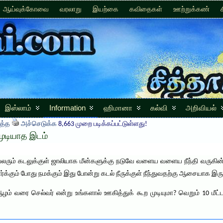
ஆய்வுக்கோவை
வரலாறு
இயற்கை
கவிதைகள்
ஊற்றுக்கண்
இஸ்லாம்
Information
ஹிமானா
கல்வி
அறிவியல்
த்த
அச்செடுக்க
8,663 முறை படிக்கப்பட்டுள்ளது!
 முடியாத இடம்
ரும் கடலுக்குள் ஜாலியாக மீன்களுக்கு நடுவே வளைய வளைய நீந்தி வருகின்ற
பார்க்கும் போது நமக்கும் இது போன்று கடல் நீருக்குள் நீந்துவதற்கு ஆசையாக இருக
 ஆழம் வரை செல்வர் என்று உங்களால் ஊகித்துக் கூற முடியுமா? வெறும் 10 மீ