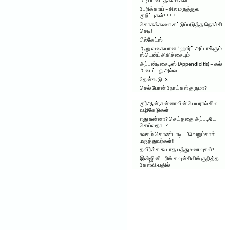
அடிப்படை தகவல்கள்
பேரிக்காய் – சில மருத்துவ
குறிப்புகள்! ! ! !
கொசுக்களை கட்டுப்படுத்த நொச்சி
செடி!
பில்கேட்ஸ்
ஆறு வகையான “ஹார்ட் அட்டாக்கும்
ஸ்டென்ட் சிகிச்சையும்
அப்பன்டிசைடிஸ் (Appendicitis) – கல்
அடைப்பது அல்ல
தேன்கூடு -3
செல் போன் நோய்கள் தருமா?
குர்ஆன்,சுன்னாவின் பெயரால் சில
வழிகேடுகள்
எது சுன்னா? செய்ததை அப்படியே
செய்வதா..?
உலகம் கொண்டாடிய ‘வெறும்கால்
மருத்துவர்கள்!’
தவிர்க்க கூடாத பத்து உணவுகள்!
இன்ஜினியரிங் கவுன்சிலிங் குறித்த
கேள்வி-பதில்