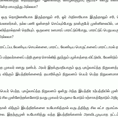
லைவிக்குத் தெரிந்தாலும் =இன்னிக்கு கோழிக்குழம்பு சூப்பர்+ என்று கண
்ற மாமருந்து அல்லவா?
் ஒரு தொழிலாளியாக இருந்தாலும் சரி, ஓர் அதிகாரியாக இருந்தாலும் சரி,
ேலாளர்கள், நல்ல பணி ஒன்றைச் செய்யும்போது நான்குபேர் முன்னிலையில், பார
த்தால்தான் தெரியும். ஒருவரை உளமாரப் பாராட்டும்போது, பாராட்டுப் பெறுபவரு
் அல்லவா?
பாராட்டப்படவேண்டிய செயல்களை, பாராட்ட வேண்டிய பொருட்களைப் பாராட்டாமல் 
ற்றவர்களைப் பற்றி குறை சொல்லித் தூற்றும் பழக்கத்தை விட்டுவிட வேண்டும்
பெற்ற முகவர் எனது நண்பர். அவர் இறக்குமதியாகும் ஒரு புகழ்வாய்ந்த நிறுவ
ு விற்கும் இயந்திரங்களைத் தயாரிக்கும் நிறுவனம் பெயர் பெற்ற நிறுவனமாக இ
யர் பெற்ற, புகழ்வாய்ந்த நிறுவனம் ஒன்று அந்த இயந்திர உற்பத்தியில் மு
 சில முன்னேற்றங்களோடு நமது முகவர் பெருமை யோடும் உற்சாகத்தோடும் அறி
ான் விற்கும் இயந்திரங்களை உபயோகித்தால் வருடத்திற்கு சில லட்ச ரூபாய்கள் 
்லை. இதற்குமுன் உபயோகித்து வந்த இயந்திரங்களால் அளவிடமுடியாத நட்டம் ஏற