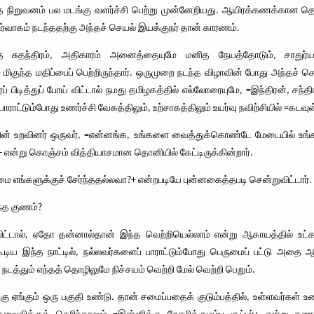
ிறுவனம் பல மடங்கு வளர்ச்சி பெற்று முன்னேறியது. ஆயிரக்கணக்கான தொழ
நிர்வாகம் நடந்ததற்கு அந்தச் செயல் இயக்குநர் தான் காரணம்.
ந்த சுதந்திரம், அதிகாரம் அனைத்தையுமே மனித நேயத்தோடும், சாதுர்
மிகுந்த மதிப்பைப் பெற்றிருந்தார். ஒருமுறை நடந்த விழாவின் போது அந்தச் 
 பிடித்துப் போய் விட்டால் நமது தமிழகத்தில் எல்லோரையுமே, =இந்திரன், சந்தி
ாராட்டும்போது உணர்ச்சி வேகத்திலும், உற்சாகத்திலும் உயர்வு நவிற்சியில் =கட
்களின் உறவினர் ஒருவர், =என்னங்க, உங்களை வைத்துக்கொண்டே மேடையில் உங்
?+ என்று கொஞ்சம் வித்தியாசமான தொனியில் கேட்டிருக்கின்றார்.
மை எங்களுக்குச் சேர்ந்ததல்லவா?+ என்றபடியே புன்னகைத்தபடி சென்றுவிட்டார்.
ந்த குணம்?
ிட்டால், ஏதோ தன்னால்தான் இந்த வெற்றியெல்லாம் என்று ஆகாயத்தில் உட்க
்கூடிய இந்த நாட்டில், நல்லவர்களைப் பாராட்டும்போது பெருமைப் பட்டு அதை
த்தும் எந்தத் தொழிலுமே நிச்சயம் வெற்றி மேல் வெற்றி பெறும்.
கு ஏங்கும் ஒரு பகுதி உண்டு. தான் சமைப்பதைக் குடும்பத்தில், உள்ளவர்கள