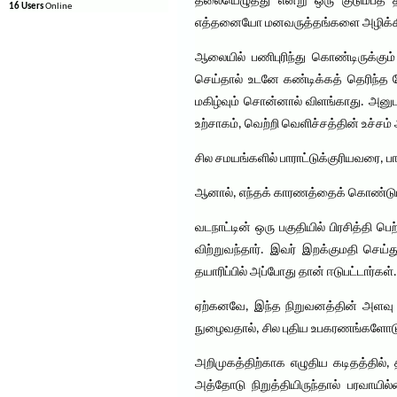
தலையெழுத்து என்று ஒரு குடும்பத் த
16 Users
Online
எத்தனையோ மனவருத்தங்களை அழிக்கின
ஆலையில் பணிபுரிந்து கொண்டிருக்கும
செய்தால் உடனே கண்டிக்கத் தெரிந்த ம
மகிழ்வும் சொன்னால் விளங்காது. அனுபவி
உற்சாகம், வெற்றி வெளிச்சத்தின் உச்சம
சில சமயங்களில் பாராட்டுக்குரியவரை, 
ஆனால், எந்தக் காரணத்தைக் கொண்டும் ம
வடநாட்டின் ஒரு பகுதியில் பிரசித்தி 
விற்றுவந்தார். இவர் இறக்குமதி செய்த
தயாரிப்பில் அப்போது தான் ஈடுபட்டார்கள்.
ஏற்கனவே, இந்த நிறுவனத்தின் அளவு பெ
நுழைவதால், சில புதிய உபகரணங்களோடு
அறிமுகத்திற்காக எழுதிய கடிதத்தில், த
அத்தோடு நிறுத்தியிருந்தால் பரவாயில