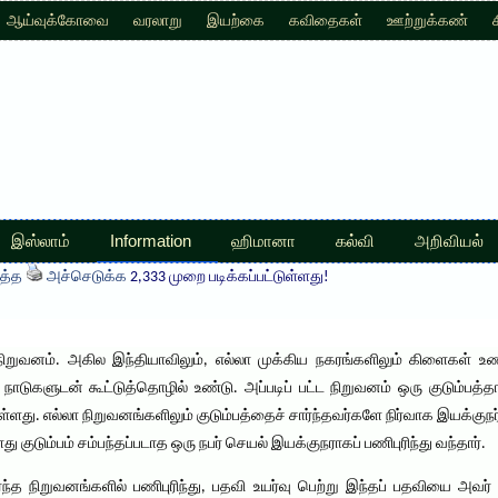
ஆய்வுக்கோவை
வரலாறு
இயற்கை
கவிதைகள்
ஊற்றுக்கண்
இஸ்லாம்
Information
ஹிமானா
கல்வி
அறிவியல்
த்த
அச்செடுக்க
2,333 முறை படிக்கப்பட்டுள்ளது!
ிறுவனம். அகில இந்தியாவிலும், எல்லா முக்கிய நகரங்களிலும் கிளைகள் உ
நாடுகளுடன் கூட்டுத்தொழில் உண்டு. அப்படிப் பட்ட நிறுவனம் ஒரு குடும்பத
ுள்ளது. எல்லா நிறுவனங்களிலும் குடும்பத்தைச் சார்ந்தவர்களே நிர்வாக இயக்குந
குடும்பம் சம்பந்தப்படாத ஒரு நபர் செயல் இயக்குநராகப் பணிபுரிந்து வந்தார்.
ந்த நிறுவனங்களில் பணிபுரிந்து, பதவி உயர்வு பெற்று இந்தப் பதவியை அவ