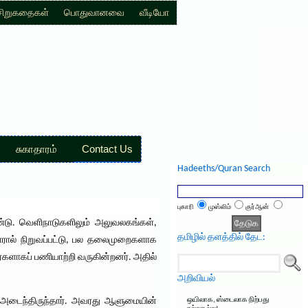
சிறுகதைகள்
பொதுவானவை
வீடியோ
சுகாதாரம்
Contact Us
Hadeeths/Quran Search
புகாரி
முஸ்லிம்
குர்ஆன்
ண்டு. வெளிநாடுகளிலும் அலுவலகங்கள்,
தமிழில் தளத்தில் தேட:
்தாரால் நிறுவப்பட்டு, பல தலைமுறைகளாக
ர்களாகப் பணியாற்றி வருகின்றனர். அதில்
அறிவியல்
ர் அடைந்திருந்தார். அவரது ஆளுமையின்
ஒயிலாக, ஸ்டைலாக நிற்பது