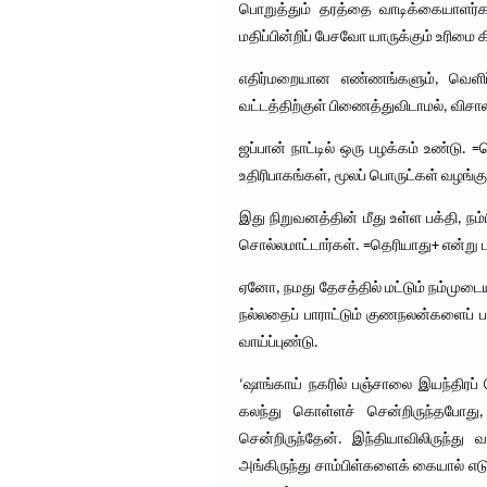
பொறுத்தும் தரத்தை வாடிக்கையாளர்கள
மதிப்பின்றிப் பேசவோ யாருக்கும் உரிமை
எதிர்மறையான எண்ணங்களும், வெளிப்பா
வட்டத்திற்குள் பிணைத்துவிடாமல், விச
ஜப்பான் நாட்டில் ஒரு பழக்கம் உண்டு. 
உதிரிபாகங்கள், மூலப் பொருட்கள் வழங
இது நிறுவனத்தின் மீது உள்ள பக்தி, ந
சொல்லமாட்டார்கள். =தெரியாது+ என்று 
ஏனோ, நமது தேசத்தில் மட்டும் நம்முடை
நல்லதைப் பாராட்டும் குணநலன்களைப் பள்
வாய்ப்புண்டு.
‘ஷாங்காய் நகரில் பஞ்சாலை இயந்திரப்
கலந்து கொள்ளச் சென்றிருந்தபோது, ச
சென்றிருந்தேன். இந்தியாவிலிருந்து வ
அங்கிருந்து சாம்பிள்களைக் கையால் எட