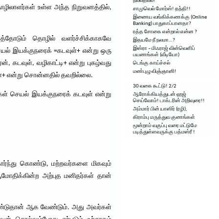
நல்லதல்ல!
ிலாளர்கள் உள்ள அந்த நிறுவனத்தில்,
சாமுவெல் மோர்ஸ்! தந்தி!!
இணைய வங்கிக்கணக்கு (Online
Banking) பாதுகாப்பானதா?
ரத்த சோகை என்றால் என்ன ?
யத்தோடும் தொழில் வளர்ச்சிக்காகவே
இதயமே நீ நலமா…?
இஸ்ரா – மிஃராஜ் வின்வெளிப்
செயல் இயக்குநரைக் =கடவுள்+ என்று ஒரு
பயணங்கள் (வீடியோ)
ரன், கடவுள், வழிகாட்டி+ என்று புகழ்வது
டெங்கு காய்ச்சல்
மண்புழு விஞ்ஞானி!
வுள்+ என்று சொன்னதில் தவறில்லை.
30 வகை கூட்டு! 2/2
கள் செயல் இயக்குநரைக் கடவுள் என்று
ஆரோக்கியத்துடன் ஹஜ்
செய்வோம்! டாக்டரின் அறிவுரை!!
அம்மார் பின் யாஸிர் (ரழி),
கிராம்பு மருத்துவ குணங்கள்
மூன்றாம் வகுப்பு வரை மட்டுமே
படித்துள்ளவருக்கு பத்மஸ்ரீ !
ார்ந்து கொண்டு, மற்றவர்களை மிகவும்
 ஆமோதிக்கின்ற அற்புத மனிதர்கள் தான்
் உண்டுதான் ஆக வேண்டும். அது அவர்கள்