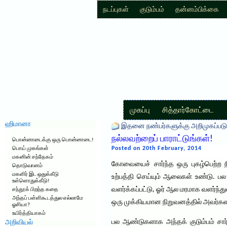
நடப்புகள்
குடும்பம்
தன்னம்பிக்கை
முகப்பு
சித்தார்கோட்டை
ஹிமானா
இதனை நண்பர்களுக்கு அறிமுகப்படு
நல்லவற்றைப் பாராட்டுங்கள்!
பொன்னாடைக்கு ஒரு பொன்னாடை!
Posted on 20th February, 2014
பொய் முகங்கள்
மகனின் சந்தேகம்
கோவையைச் சார்ந்த ஒரு புகழ்பெற்ற ந
தொடுவானம்
மகளிர் இட ஒதுக்கீடு
உற்பத்தி செய்யும் ஆலைகள் உண்டு. பல 
உள்ளொதுக்கீடு!
வளர்க்கப்பட்டு, ஓர் ஆல மரமாக வளர்ந்த
சந்தூக் பிறந்த கதை
அந்தப் பள்ளிகூடத்துல எல்லாமே
ஒரு முக்கியமான நிறுவனத்தில் அவர்களது 
ஓசியா?
உயிர்த்தியாகம்
பல ஆண்டுகளாக அந்தக் குடும்பம் சார்
அறிவியல்