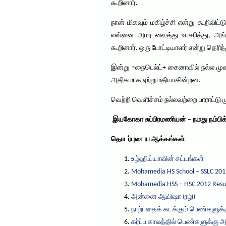
கூறினார்.
நான் மிகவும் மகிழ்ச்சி என்று கூறிவி
என்னை அமர வைத்து உபசரித்து, அங்
கூறினார். ஒரு போட்டியாளர் என்று தெரி
இன்று =நைபெல்ட்+ சைனாவில் நல்ல முன
அதிகமாக ஏற்றுமதியாகின்றன.
வெற்றி வெளிச்சம் நல்லவற்றை பாராட்டு 
இயகோகா சுப்பிரமணியன் – நமது நம்பி
தொடர்புடைய ஆக்கங்கள்
உழ்ஹிய்யாவின் சட்டங்கள்
Mohamedia HS School – SSLC 201
Mohamedia HSS – HSC 2012 Resu
அன்னை ஆயிஷா (ரழி)
நாற்பதைக் கடக்கும் பெண்களுக்க
கர்ப்ப காலத்தில் பெண்களுக்கு 