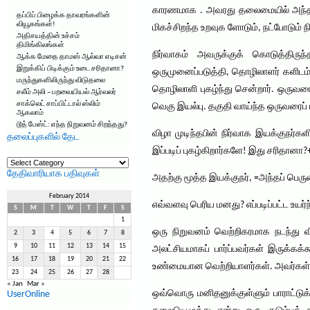
காரணமாக . அவரது தலைமையில் அந்த ந
தப்பிப் பிழைக்க தாவரங்களின்
வியூகங்கள்!
மிகச்சிறந்த உறவுக ளோடும், நட்போடும் 
அதிசயத்தின் உச்சம்
திமிங்கிலங்கள்
நிர்வாகம் அவருக்குக் கொடுத்திரு
ஆக்க மேதை தாமஸ் ஆல்வா எடிசன்
இறுக்கிப் பிடிக்கும் உடை சரிதானா?
ஒருமுனைப்படுத்தி, தொழிலாளர் களிடம் 
மருந்துகளிலிருந்து விடுதலை
தொழிலாளி புகழ்ந்து சென்றார். ஒருவரைப்
சலீம் அலி – பறவையியல் ஆர்வலர்
சாக்லெட் சாப்பிட்டால் ஸ்லிம்
வெகு இயல்பு. தகுதி வாய்ந்த ஒருவரைப் ப
ஆகலாம்
டூத் பேஸ்ட்: எந்த நிறுவனம் சிறந்தது?
விழா முடிந்தபின் நிர்வாக இயக்குநர
தலைப்புகளில் தேட
இப்படிப் புகழ்கிறார்களே! இது சரிதானா
தலைப்புகளில்
தேட
தேதிவாரியாக பதிவுகள்
அதற்கு மூத்த இயக்குநர், =அந்தப் பெரு
February 2014
எவ்வளவு பெரிய மனது? எப்படிப்பட்ட உயர்
S
M
T
W
T
F
S
1
ஒரு நிறுவனம் வெற்றிகரமாக நடந்து வ
2
3
4
5
6
7
8
9
10
11
12
13
14
15
அலட்சியமாகப் பார்ப்பவர்கள் இருக்கக
16
17
18
19
20
21
22
உண்மையான வெற்றியாளர்கள். அவர்கள் நட
23
24
25
26
27
28
« Jan
Mar »
ஒவ்வொரு மனிதனுக்குள்ளும் பாராட்டுக்
UserOnline