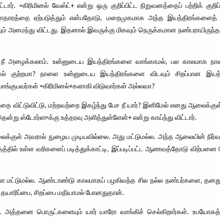
ிட்டார். =கிரிமினல் வேஸ்ட்+ என்று ஒரு குறிப்பிட்ட நிறுவனத்தைப் பற்றிக் குறி
தாரத்தை ஏற்படுத்தும் என்பதோடு, மறைமுகமாக அந்த இயந்திரங்களைத் 
ம் அமைந்து விட்டது. இதனால் இவருக்கு மிகவும் நெருக்கமான நண்பராயிருந்த
டி நீ அழைக்கலாம். உன்னுடைய இயந்திரங்களை வாங்காமல், பல காலமாக நான
னல் குற்றமா? நாளை உன்னுடைய இயந்திரங்களை விடவும் சிறப்பான இயந்த
ங்குபவர்கள் =கிரிமினல்+களாகி விடுவார்கள் அல்லவா?
தை விட்டுவிட்டு, மற்றவற்றை இகழ்ந்து பேச நீ யார்? இனிமேல் எனது ஆலைக்க
ன்று ஸ்டோர்ஸுக்கு உத்தரவு அளித்துள்ளேன்+ என்று காய்ந்து விட்டார்.
குள் அவரால் நுழைய முடியவில்லை. அது மட்டுமல்ல. அந்த ஆலையின் நிர்வா
்தில் உள்ள வரிகளைப் படித்துக்காட்டி, இப்படிப்பட்ட ஆணவத்தோடு விற்பன
களை மட்டுமல்ல. ஆண்டாண்டு காலமாகப் பழகிவந்த சில நல்ல நண்பர்களை, தனத
தயாரிப்பை, சிறப்பை மதியாமல் போனதுதான்.
 அத்தனை பொருட்களையும் யார் யாரோ வாங்கிச் செல்கிறார்கள். உபயோகத்த