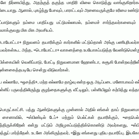
ே நிர்ணயித்து, அதற்குத் தகுந்த மாதிரி விலை கொடுத்து வாங்குகிறார்
 கிடையாது. ஆனால், புகழ்ந்து பேசவும், பாராட்டவும் அனைவருக்குமே உரிமை உண்டு
டுகளும் நம்மை பாதிப்பது மட்டுமல்லாமல், நம்மைச் சார்ந்தவர்களையும்
ாலமாக்குவது மிக மிக அவசியம்.
=டொயோட்டா+ நிறுவனம் தயாரிக்கும் கார்களில் மட்டும்தான் அங்கு பணிபுரிபவர்
்குபவர்கள்கூட அந்த, =டொயோட்டா+ வாகனத்தை உபயோகப்படுத்த வேண்டுமென்றுகூட
ம்பிக்கையின் வெளிப்பாடு, போட்டி நிறுவனமான ஹோண்டா, சுசூகி போன்றவற்றின் த
புன்னகைத்தபடியே சென்று விடுவார்கள்.
ய எல்லாமே, =ஒசத்தி+, மற்ற எல்லாமே தாழ்வு என்ற ஒரு அடிப்படை மனோபாவம் எல்
ளிப் பருவத்திலிருந்து குழந்தைகளுக்கு வீட்டிலும், பள்ளியிலும் கற்பித்து வந
 பொருட்காட்சி. பத்து ஆண்டுகளுக்கு முன்னால் அதில் எங்கள் தாய் நிறுவனம
ைனாவில், =ஸ்பிண்டில் டேப்+ மற்றும் பெல்ட்கள் தயாரிக்கும், =நைபெல்
ந்திருக்கிறேன் என்று மட்டும் அறிமுகப்படுத்திக்கொண்டு அவர்களது, =ஸ்பிண
ுத்துப் பார்த்தேன். உடனே அங்கிருந்தவர், =இது எங்களது புதிய தயாரிப்பு. 