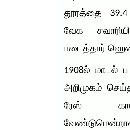
தூரத்தை 39.4 
வேக சவாரிய
படைத்தார் ஹென்
1908ல் மாடல் 
அறிமுகம் செய
ரேஸ் கார
வேண்டுமென்ற