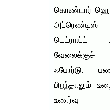
கொண்டார் ஹென்
அப்ரெண்டிஸ
டெட்ராய்ட் 
வேலைக்குச் 
ஃபோர்டு. பணக்
பிறந்தாலும் உழ
உணர்வு 