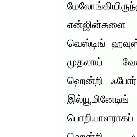
மேலோங்கியிர
என்ஜின்களை 
வெஸ்டிங் ஹவுஸ
முதலாய் வேலை
ஹென்றி ஃபோர்
இல்யூமினேட
பொறியாளராகப் 