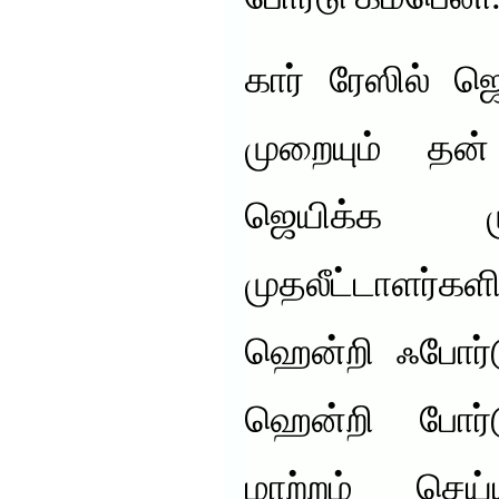
கார் ரேஸில் ஜ
முறையும் தன்
ஜெயிக்க ம
முதலீட்டாளர்க
ஹென்றி ஃபோர்ட
ஹென்றி போர்
மாற்றம் செய்ய