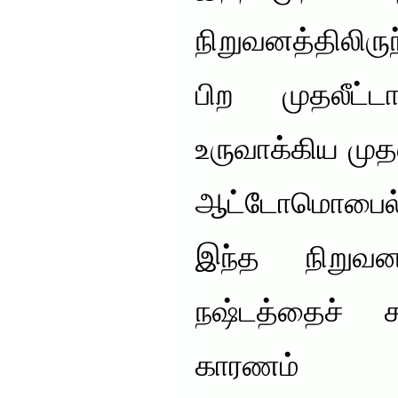
நிறுவனத்திலிர
பிற முதலீட்டா
உருவாக்கிய முதல
ஆட்டோமொபைல்
இந்த நிறுவ
நஷ்டத்தைச் சந
காரணம்