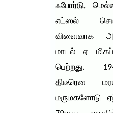
ஃபோர்டு, மெல
எட்ஸல் செய
விளைவாக அற
மாடல் ஏ மிகப
பெற்றது. 1943
திடீரென மர
மருமகளோடு ஏற