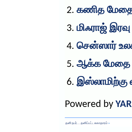
கணித மேதை
மிஃராஜ் இரவு
சென்ஸார் உல
ஆக்க மேதை 
இஸ்லாமிற்கு 
Powered by
YAR
தனி நபர்…. தனிப்பட்ட சுகாதாரம்
»