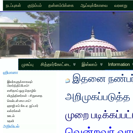
நடப்புகள்
குடும்பம்
தன்னம்பிக்கை
ஆய்வுக்கோவை
வரலாறு
முகப்பு
சித்தார்கோட்டை
இஸ்லாம்
Information
ஹிமானா
இதனை நண்பர்
இவர்களுக்காகவும்
பிரார்த்திப்போம்!
எளிதாய் ஒரு தொழில்
அறிமுகப்படுத்த
விருந்தினர்கள் – சிறுகதை
வெல்டன் மை பாய்!
ஹாஜி எம்.கே.ஏ. ஜப்பார்
வக்ரங்கள்
முறை படிக்கப்பட
ஊடல்
உதவி
அறிவியல்