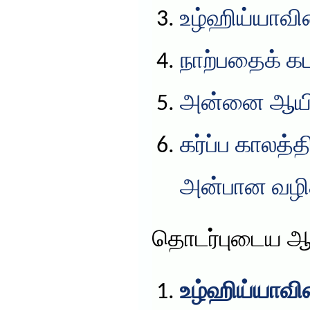
உழ்ஹிய்யாவின
நாற்பதைக் கட
அன்னை ஆயிஷ
கர்ப்ப காலத்
அன்பான வழிக
தொடர்புடைய ஆ
உழ்ஹிய்யாவின