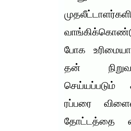
முதலீட்டாள
வாங்கிக்கொண்ட
போக உரிமையா
தன் நிறுவன
செய்யப்படும்
ரப்பரை விளை
தோட்டத்தை வா