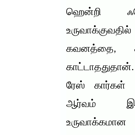
ஹென்றி ஃப
உருவாக்குவ
கவனத்தை, க
காட்டாததுதான்
ரேஸ் கார்கள் 
ஆர்வம் இர
உருவாக்கமான 