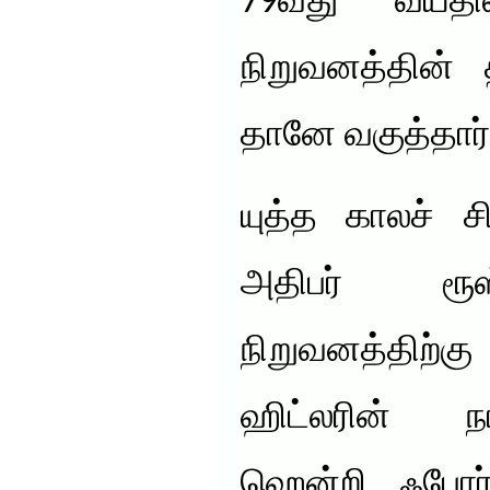
79வது வயதி
நிறுவனத்தின்
தானே வகுத்தார்
யுத்த காலச் ச
அதிபர் ரூஸ
நிறுவனத்திற்க
ஹிட்லரின் ந
ஹென்றி ஃபோர்