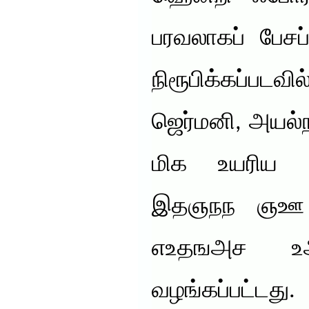
பரவலாகப் பேசப
நிரூபிக்கப்பட
ஜெர்மனி, அயல்ந
மிக உயரிய 
இதஞநந ஞஊ 
எஉதஙஅச உஅஎ
வழங்கப்ப