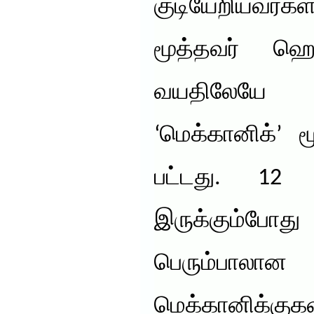
குடியேறியவர்க
மூத்தவர் ஹெ
வயதிலேயே
‘மெக்கானிக்’ 
பட்டது. 12 
இருக்கும்ப
பெரும்பா
மெக்கானிக்க