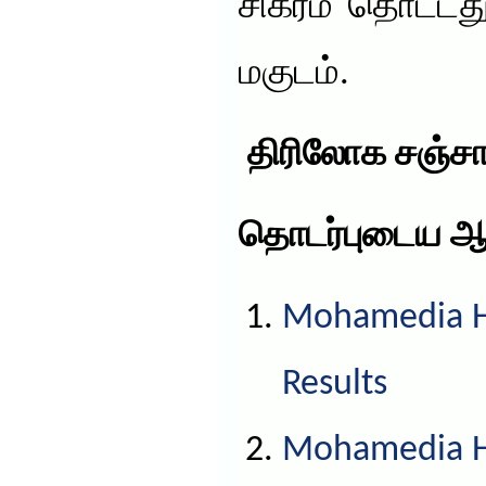
சிகரம் தொட்டத
மகுடம்.
திரிலோக சஞ்சார
தொடர்புடைய ஆ
Mohamedia HS
Results
Mohamedia HS