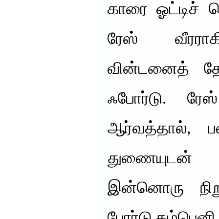
காரை ஓட்டிச் ச
ரேஸ் வீரரா
வின்டனைத் தோ
ஃபோர்டு. ரேஸ
ஆர்வத்தால், ப
துணையுடன்
இன்னொரு நிற
போர்டு கம்பெனி