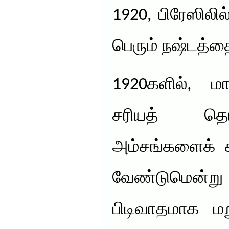
1920, பிரேஸிலி
பெரும் நஷ்டத்தை
1920களில், ம
சரியத் தொட
அம்சங்களைக் க
வேண்டுமென்று எ
பிடிவாதமாக ம