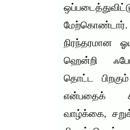
ஒப்படைத்துவிட
மேற்கொண்டா
நிரந்தரமான ஓ
ஹென்றி ஃபோர
தொட்ட பிறகும்
என்பதைக் க
வாழ்க்கை, சறுக