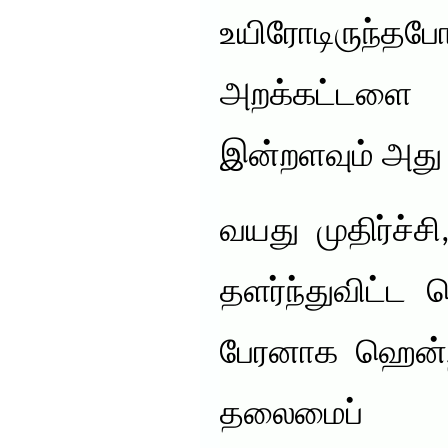
உயிரோடிருந
அறக்கட்டளை
இன்றளவும் அது 
வயது முதிர்ச்ச
தளர்ந்துவிட்ட
பேரனாக ஹென்ற
தலைமைப