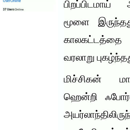
UserOnline
பிறப்பிடமாய்
37 Users
Online
மூளை இருந்த
காலகட்டத்தை 
வரலாறு புகழ்ந்த
மிச்சிகன் மாந
ஹென்றி ஃபோர்
அயர்லாந்தி