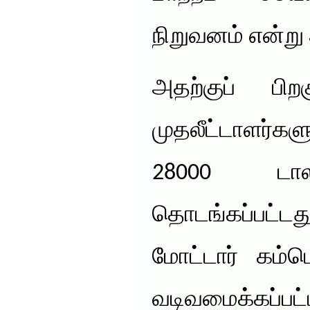
நிறுவனம் என்று 
அதற்குப் ப
முதலீட்டாளர்
28000 டாலர
தொடங்கப்பட
மோட்டார் கம்ப
வடிவமைக்கப்பட