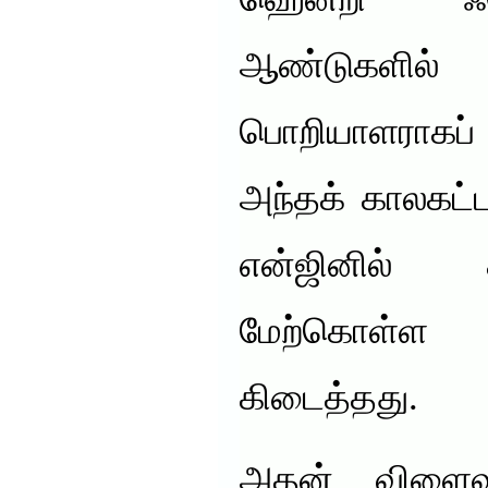
ஹென்றி ஃப
ஆண்டுகள
பொறியாளராகப் ப
அந்தக் காலகட்ட
என்ஜினில் 
மேற்கொள்ள 
கிடைத்தது.
அதன் விளைவ