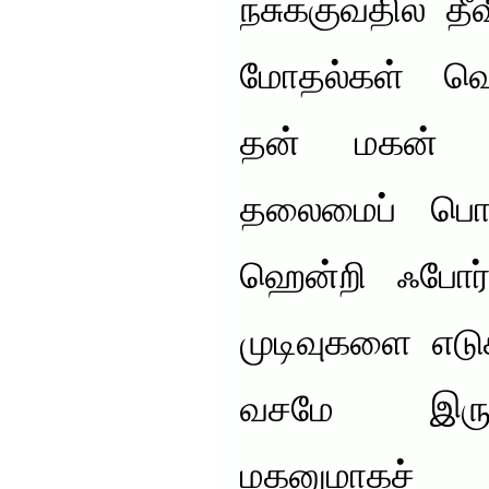
நசுக்குவதில் தீவ
மோதல்கள் வெட
தன் மகன் எட
தலைமைப் பொறு
ஹென்றி ஃபோர்
முடிவுகளை எடு
வசமே இருந்
மகனுமாகச்