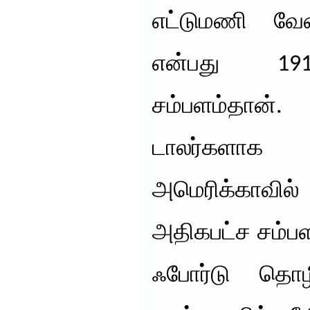
எட்டுமணி வே
என்பது 1
சம்பளம்தான்.
டாலர்களாக 
அமெரிக்காவ
அதிகபட்ச சம்ப
ஃபோர்டு தொழ