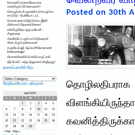
வென்றவர் வா
கொலஸ்ட்ராலை வேகமாக
கரைக்கும் 20 உணவுகள்!
Posted on 30th A
கொழுப்பைக் குறைக்க கொழுப்பை
சாப்பிடு – பேலியோ டயட்
மொபைலை சார்ஜ் செய்ய இனி
மின்சாரம் தேவையில்லை!
எங்கிருந்தோ ஒரு ஏலியன் –
சிறுகதை
அவகேடோ பழம் சாப்பிடுவதால்
கிடைக்கும் நன்மைகள்
கருவியல் ஓர் ஆய்வு (AlQuran and
Embryology)
விமானங்களில் மென்பொருட்கள்
டூத் பேஸ்ட்: எந்த நிறுவனம் சிறந்தது?
தலைப்புகளில் தேட
தலைப்புகளில்
தேட
தொழிலதிப
தேதிவாரியாக பதிவுகள்
April 2014
S
M
T
W
T
F
S
விளங்கியிரு
1
2
3
4
5
6
7
8
9
10
11
12
13
14
15
16
17
18
19
கவனித்திருக்க
20
21
22
23
24
25
26
27
28
29
30
« Mar
May »