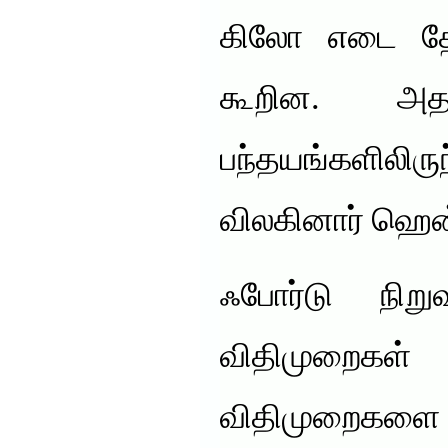
கிலோ எடை தே
கூறின. அத
பந்தயங்களிலி
விலகினார் ஹென்
ஃபோர்டு நிறு
விதிமுறைகள
விதிமுறைகளை அ