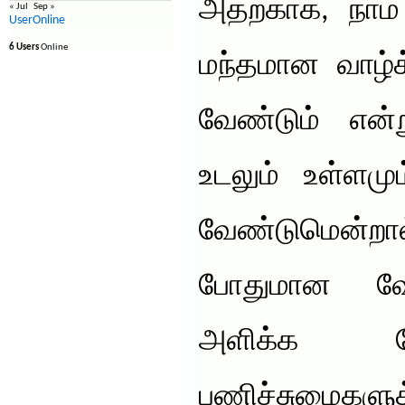
அதற்காக, நா
« Jul
Sep »
UserOnline
6 Users
Online
மந்தமான வாழ்
வேண்டும் என்
உடலும் உள்ளமு
வேண்டுமென்ற
போதுமான வே
அளிக்க வ
பணிச்சுமைகள