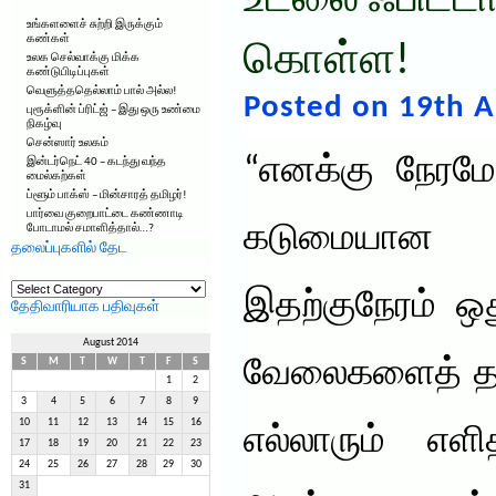
உடலை ஃபிட்ட
உங்களளைச் சுற்றி இருக்கும்
கண்கள்
கொள்ள!
உலக செல்வாக்கு மிக்க
கண்டுபிடிப்புகள்
வெளுத்ததெல்லாம் பால் அல்ல!
Posted on 19th A
புரூக்ளின் ப்ரிட்ஜ் – இது ஒரு உண்மை
நிகழ்வு
சென்ஸார் உலகம்
“எனக்கு நேரம
இன்டர்நெட் 40 – கடந்து வந்த
மைல்கற்கள்
ப்ளூம் பாக்ஸ் – மின்சாரத் தமிழர்!
பார்வை குறைபாட்டை கண்ணாடி
கடுமையான 
போடாமல் சமாளித்தால்…?
தலைப்புகளில் தேட
தலைப்புகளில்
தேட
இதற்குநேரம் ஒ
தேதிவாரியாக பதிவுகள்
August 2014
வேலைகளைத் தள
S
M
T
W
T
F
S
1
2
3
4
5
6
7
8
9
10
11
12
13
14
15
16
எல்லாரும் எளி
17
18
19
20
21
22
23
24
25
26
27
28
29
30
31