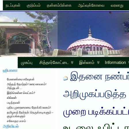
நடப்புகள்
குடும்பம்
தன்னம்பிக்கை
ஆய்வுக்கோவை
வரலாறு
முகப்பு
சித்தார்கோட்டை
இஸ்லாம்
Information
ஹிமானா
இதனை நண்பர்
மேலாண்மை சரிவுகள்
அந்தத் தோற்றம்! உரை லாவகம்!
அத்துடன் ..
அறிமுகப்படுத்த
இதிலென்ன வெட்கம்?
வில்லன்
படித்தவள்
புதிய முறைமையை நோக்கி உலகம்!
முறை படிக்கப்பட
தமிழகத் தேர்தல்: நெருக்கடிகளும் –
குழப்பங்களும்
சகோதர பாசம்
அறிவியல்