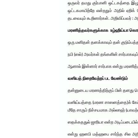
ஒருவர் தமது குர்பானி ஒட்டகத்தை இழு
ஒட்டகமாயிற்றே என்றதும் அதில் ஏறிக்
தடவையும் கூறினார்கள். அறிவிப்பவர் : அன
மரணித்தவர்களுக்காக உழ்ஹிய்யா கொடு
ஒரு மனிதன் தனக்காவும் தன் குடும்பத்த
நபி (ஸல்) அவர்கள் தங்களின் சார்பாகவும்
ஆனால் இன்னார் சார்பாக என்று மரணித்
வஸியத் நிறைவேற்றப் பட வேண்டும்
தன்னுடைய மரணத்திற்குப் பின் தனது ச
வஸிய்யத்தை (மரண சாஸனத்தை)க் கேட்ட
மீதே சாரும் நிச்சயமாக அல்லாஹ் (யாவற
ஸதக்கததுல் ஜாரியா என்ற அடிப்படையில
என்று ஹனபி மத்ஹபை சார்ந்த சில அறிஞர