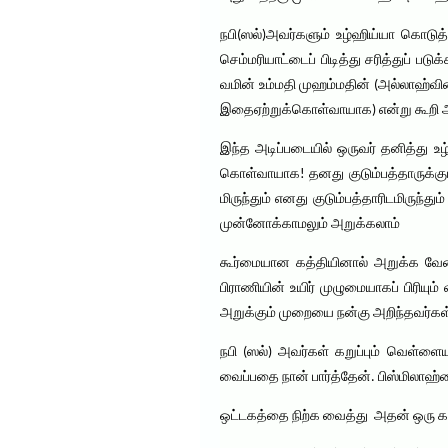
நபி(ஸல்)அவர்களும் உழ்ஹிய்யா கொடுத்
செம்மரியாட்டைப் பிடித்து சரித்துப் ப
வமின் உம்மதி முஹம்மதின் (அல்லாஹ்வின்
இதைஏற்றுக்கொள்வாயாக) என்று கூறி அத
இந்த அடிப்படையில் ஒருவர் தனித்து உழ்ஹிய்யா கொடுப்பதாக இருந்தால் تَقَبَّلْ مِنِّي
கொள்வாயாக! தனது குடும்பத்தாருக்கும் சேர்த்து கொடுப்பதாக இருந்தால் ي وَمن اَهْلِي
மிருந்தும் எனது குடும்பத்தாரிடமிருந்
முன்னோக்காமலும் அறுக்கலாம்
கூர்மையான கத்தியினால் அறுக்க வேண்
பிராணியின் உயிர் முழுமையாகப் பிரியு
அறுக்கும் முறையை நன்கு அறிந்தவர்கள் 
நபி (ஸல்) அவர்கள் கறுப்பும் வெள்ள
வைப்பதை நான் பார்த்தேன். பிஸ்மிலாஹ்வ
ஒட்டகத்தை நிற்க வைத்து அதன் ஒரு கால