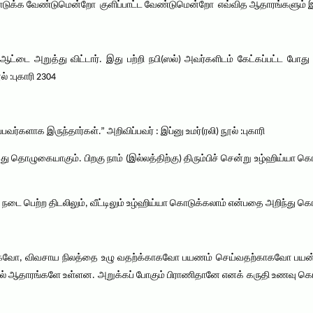
கொடுக்க வேண்டுமென்றோ குளிப்பாட்ட வேண்டுமென்றோ எவ்வித ஆதாரங்களும் 
டை அறுத்து விட்டார். இது பற்றி நபி(ஸல்) அவர்களிடம் கேட்கப்பட்ட போது 
ல் :புகாரி 2304
வர்களாக இருந்தார்கள்.” அறிவிப்பவர் : இப்னு உமர்(ரலி) நூல் :புகாரி
தொழுகையாகும். பிறகு நாம் (இல்லத்திற்கு) திரும்பிச் சென்று உழ்ஹிய்யா கொட
டை பெற்ற திடலிலும், வீட்டிலும் உழ்ஹிய்யா கொடுக்கலாம் என்பதை அறிந்து க
ாகவோ, விவசாய நிலத்தை உழு வதற்க்காகவோ பயணம் செய்வதற்காகவோ பயன் படு
ில் ஆதாரங்களே உள்ளன. அறுக்கப் போகும் பிராணிதானே எனக் கருதி உணவு 