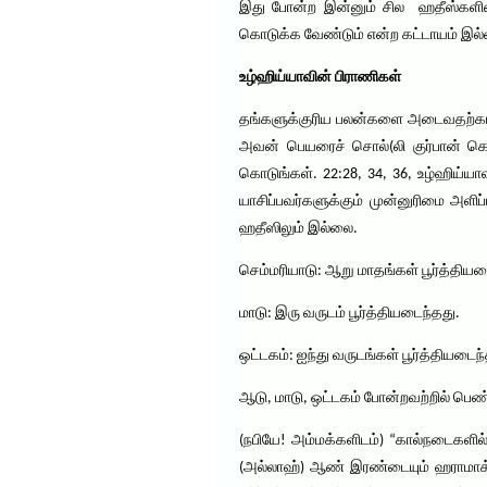
இது போன்ற இன்னும் சில ஹதீஸ்களின் 
கொடுக்க வேண்டும் என்ற கட்டாயம் இல
உழ்ஹிய்யாவின் பிராணிகள்
தங்களுக்குரிய பலன்களை அடைவதற்காகவும
அவன் பெயரைச் சொல்(லி குர்பான் கொட
கொடுங்கள். 22:28, 34, 36, உழ்ஹிய்
யாசிப்பவர்களுக்கும் முன்னுரிமை அளிப
ஹதீஸிலும் இல்லை.
செம்மரியாடு: ஆறு மாதங்கள் பூர்த்தியட
மாடு: இரு வருடம் பூர்த்தியடைந்தது.
ஒட்டகம்: ஐந்து வருடங்கள் பூர்த்தியடை
ஆடு, மாடு, ஒட்டகம் போன்றவற்றில் ப
(நபியே! அம்மக்களிடம்) “கால்நடைகள
(அல்லாஹ்) ஆண் இரண்டையும் ஹராமாக்