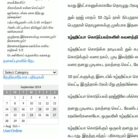
மைக்ரோசிப்!
உமது இரட்சகனுக்காகவே தொழுது அவனுக்
கிரகங்கள் என்ன செய்யும்?
ஒயிலாக, ஸ்டைலாக நிற்பது
துல் ஹஜ் மாதம் 10 ஆம் நாள் (பெருந
நல்லதல்ல!
பத்ம விபூஷன் டாக்டர் வி. சாந்தா!
பெருநாள் தொழுகைக்கு முன்பாக இதனை ந
அண்டார்ட்டிக்கா திகிலூட்டும் சில
உண்மைகள்
உழ்ஹிய்யா கொடுப்பவர்களின் கவனத்தி
குழந்தை இல்லாமைக்கு காரணமும்!
நிவாரணமும்!
நினைவாற்றலை வளர்க்க எளிய
உழ்ஹிய்யா கொடுக்க நாடியவர் துல் கஃ
வழிகள் 1/2
டெலஸ்கோப் உருவாகிய வரலாறு
கொடுக்கும் வரை நகம், முடி இவற்றில் 
தலைப்புகளில் தேட
வரை தனது முடியை, நகத்தை வெட்ட வேண்ட
தலைப்புகளில்
தேட
10 நாட்களுக்கு இடையில் உழ்ஹிய்யா க
தேதிவாரியாக பதிவுகள்
வெட்டி இருந்தால் அவர் மீது குற்றமில்லை
September 2014
S
M
T
W
T
F
S
உழ்ஹிய்யா கொடுப்பவர் ஹஜ்ஜிலே பங்கெ
1
2
3
4
5
6
7
8
9
10
11
12
13
தனது முடியை, நகத்தை வெட்ட வேண்டாம் 
14
15
16
17
18
19
20
21
22
23
24
25
26
27
உறவினர்களையோ, ஒருவரின் உழ்ஹிய்யா
28
29
30
« Aug
Oct »
உழ்ஹிய்யா கொடுக்கும் ஒருவர் தனது ந
UserOnline
கூடாது. இதற்கு எந்தப் பரிகாரமும் இ