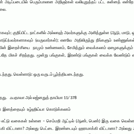
அடிப்படையில் பெரும்பாலான அறிஞர்கள் வலியுறுத்தப் பட்ட சுன்னத் என்றே 
்லை.
்; குறிப்பிட்ட நாட்களில் அல்லாஹ் அவர்களுக்கு அளித்துள்ள (ஆடு, மாடு, ஒட
ுப்)பவர்களாகவும் (வருவார்கள்); எனவே அதிலிருந்து நீங்களும் உண்ணுங்கள
யாவின் இறைச்சியை நாமும் உண்ணலாம், சேமித்தும் வைக்கலாம் ஏழைகளுக்கும்
்பதே மிகச் சிறந்தது. மூன்று பங்குகள், இரண்டு பங்குகள் வைக்க வேண்டும்
ைந்தது. வெள்ளாடு: ஒரு வருடம் பூர்த்தியடைந்தது.
ந்தது. ஃபதாவா அல் லஜ்னதுத் தாயிமா 11/ 378
ெண் இனத்தையும் உழ்ஹிய்யா கொடுக்கலாம்
ில் எட்டு வகைகள் உள்ளன – செம்மறி ஆட்டில் (ஆண், பெண்) இரு வகை வெள்
கி விட்டானா? அல்லது பெட்டை இரண்டையும் ஹராமாக்கி விட்டானா? அல்லத