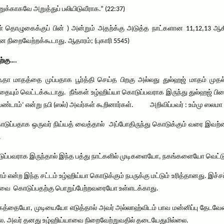
காகவே அறுத்துப் பலியிடுவீராக.” (22:37)
ாள் தொழுகைக்குப் பின் ) அன்றும் அதற்க்கு அடுத்த நாட்களான 11,12,13 
ிறைவேற்றக்கூடாது. ஆதாரம்; (புகாரி 5545)
ற்கு….
தா மாதத்தை முப்பதாக பூர்த்தி செய்த பிறகு அல்லது துல்ஹஜ் மாதம் முதல
எதையும் வெட்டக்கூடாது. நீங்கள் உழ்ஹிய்யா கொடுப்பவராக இருந்து துல்ஹஜ் ப
ாம்’ என்று நபி (ஸல்) அவர்கள் கூறினார்கள். அறிவிப்பவர் : உம்மு ஸலமா (ரலி
ொடுப்பதாக ஒருவர் நிய்யத் வைத்தால் அப்போதிருந்து கொடுக்கும் வரை இவற்ற
.
டுப்பவராக இருந்தால் இந்த பத்து நாட்களில் முடிகளையோ, நகங்களையோ வெட்டு
என்ற இந்த சட்டம் உழ்ஹிய்யா கொடுக்கும் நபருக்கு மட்டும் உரித்தானது. இ
வை கொடுப்பதற்கு பொறுப்பேற்றவரையோ உள்ளடக்காது.
கத்தையோ, முடியையோ எடுத்தால் அவர் அல்லாஹ்விடம் பாவ மன்னிப்பு தேடவேண்
ல்லை. அவர் தனது உழ்ஹிய்யாவை நிறைவேற்றுவதில் தடையேதுமில்லை.