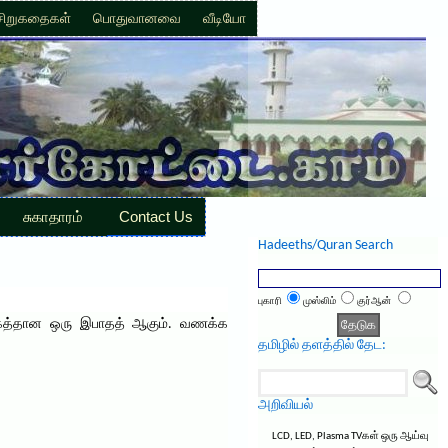
சிறுகதைகள்
பொதுவானவை
வீடியோ
சுகாதாரம்
Contact Us
Hadeeths/Quran Search
புகாரி
முஸ்லிம்
குர்ஆன்
் மகத்தான ஒரு இபாதத் ஆகும். வணக்க
தமிழில் தளத்தில் தேட:
அறிவியல்
LCD, LED, Plasma TVகள் ஒரு ஆய்வு