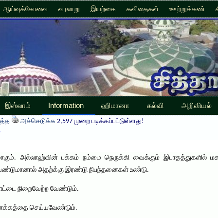
ஆய்வுக்கோவை
வரலாறு
இயற்கை
கவிதைகள்
ஊற்றுக்கண்
இஸ்லாம்
Information
ஹிமானா
கல்வி
அறிவியல்
த்த
அச்செடுக்க
2,597 முறை படிக்கப்பட்டுள்ளது!
்
ாகும். அல்லாஹ்வின் பக்கம் நம்மை நெருக்கி வைக்கும் இபாதத்துகளில
ண்டுமானால் அதற்க்கு இரண்டு நிபந்தனைகள் உண்டு.
ட்டை நிறைவேற்ற வேண்டும்.
வணக்கத்தை செய்யவேண்டும்.