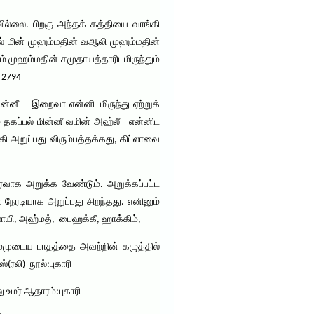
வில்லை. பிறகு அந்தக் கத்தியை வாங்கி
ப்பல் மின் முஹம்மதின் வஆலி முஹம்மதின்
ம் முஹம்மதின் சமுதாயத்தாரிடமிருந்தும்
 2794
கி அறுப்பது விரும்பத்தக்கது, கிப்லாவை
ைவாக அறுக்க வேண்டும். அறுக்கப்பட்ட
 நேரடியாக அறுப்பது சிறந்தது. எனினும்
நஸாயி, அஹ்மத், பைஹக்கீ, ஹாக்கிம்,
ம்முடைய பாதத்தை அவற்றின் கழுத்தில்
(ரலி) நூல்:புகாரி
 உமர் ஆதாரம்:புகாரி