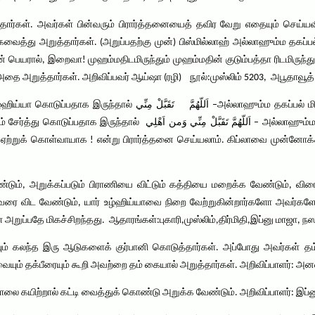
தார்கள். அவர்கள் பின்வரும் பிரார்த்தனையைத் தவிர வேறு எதையும் செய்ய
டுக்கவைத்து அறுத்தார்கள். (அறுப்பதற்கு முன்) பிஸ்மில்லாஹ் அல்லாஹும்ம தக
 பெயரால், இறைவா! முஹம்மதிடமிருந்தும் முஹம்மதின் குடும்பத்தா ரிடமிருந்து
ை அறுத்தார்கள். அறிவிப்பவர் ஆய்ஷா (ரழி) நூல்:முஸ்லிம் 5203, அபூதாவூத்
اَللّهُمَّ  –அல்லாஹும்ம தகப்பல் மின்னீ – இறைவா என்னிடமிருந்து ஏற்றுக்
اَللّهُمَّ تَقَبَّلْ مِنِّ – அல்லாஹும்ம தகப்பல் மின்னீ வமின் அஹ்லீ என்னிட
தும் ஏற்றுக் கொள்வாயாக ! என்று பிரார்த்தனை செய்யலாம். கிப்லாவை முன்னோக்
டும், அறுக்கப்படும் பிராணியை விட்டும் கத்தியை மறைக்க வேண்டும், விர
ம் வரை விட வேண்டும், யார் உழ்ஹிய்யாவை நிறை வேற்றுகின்றார்களோ அவர்களே
அறுப்பதே மிகச்சிறந்தது. ஆதாரங்கள்:புகாரி,முஸ்லிம்,திர்மிதி,இப்னு மாஜா, 
ையும் கலந்த இரு ஆடுகளைக் குர்பானி கொடுத்தார்கள். அப்போது அவர்கள் த
ையும் தக்பீரையும் கூறி அவற்றை தம் கையால் அறுத்தார்கள். அறிவிப்பாளர்: அனஸ்
ை கயிற்றால் கட்டி வைத்துக் கொண்டு அறுக்க வேண்டும். அறிவிப்பாளர்: இப்னு