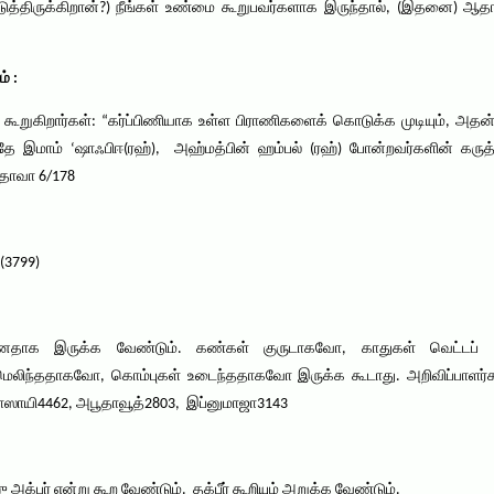
ுத்திருக்கிறான்?) நீங்கள் உண்மை கூறுபவர்களாக இருந்தால், (இதனை) ஆதா
் :
 கூறுகிறார்கள்: “கர்ப்பிணியாக உள்ள பிராணிகளைக் கொடுக்க முடியும், அதன்
இமாம் ‘ஷாஃபிஈ(ரஹ்), அஹ்மத்பின் ஹம்பல் (ரஹ்) போன்றவர்களின் கருத்
பதாவா 6/178
(3799)
ானதாக இருக்க வேண்டும். கண்கள் குருடாகவோ, காதுகள் வெட்டப் ப
்ததாகவோ, கொம்புகள் உடைந்ததாகவோ இருக்க கூடாது. அறிவிப்பாளர்கள்:
, நாஸாயி4462, அபூதாவூத்2803, இப்னுமாஜா3143
 அக்பர் என்று கூற வேண்டும். தக்பீர் கூறியும் அறுக்க வேண்டும்.