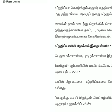
10 Users
Online
உழ்ஹிய்யா கொடுக்கும் ஒருவர் மறதிய
மீது குற்றமில்லை. அவரும் தனது உழ்ஹிய
கையின் நகம் உடைந்து தொங்கிக் கொ
டுத்துவதற்காகவோ நகம், முடியை வெட்
இவரும் உழ்ஹிய்யாவை நிறைவேற்றலாம்.
உழ்ஹிய்யாவின் நோக்கம் இறையச்சமே !
பெருமைக்காகவோ, புகழுக்காகவோ இருக்
(எனினும்), குர்பானியின் மாமிசங்க
அடையும்…. 22:37
யாரின் மீது கடமை : உழ்ஹிய்யாவை நிறை
உள்ளது.
“யாருக்கு வசதி இருந்தும் அவர் உழ்ஹ
ஆதாரம் : ஹாக்கிம் 2/389