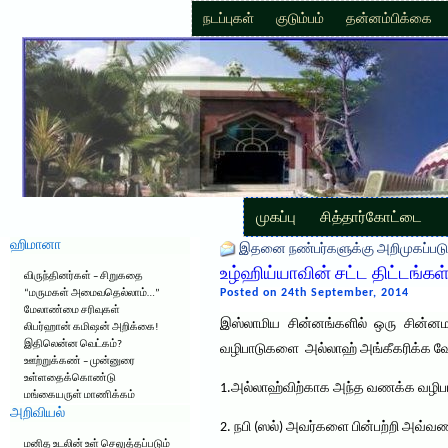
நடப்புகள்
குடும்பம்
தன்னம்பிக்கை
முகப்பு
சித்தார்கோட்டை
ஹிமானா
இதனை நண்பர்களுக்கு அறிமுகப்படு
உழ்ஹிய்யாவின் சட்ட திட்டங்கள
விருந்தினர்கள் – சிறுகதை
Posted on 24th September, 2014
“மருமகள் அமைவதெல்லாம்…”
மேலாண்மை சரிவுகள்
இஸ்லாமிய சின்னங்களில் ஒரு சின்னம
லிபர்ஹான் கமிஷன் அறிக்கை!
இதிலென்ன வெட்கம்?
வழிபாடுகளை அல்லாஹ் அங்கீகரிக்க வே
ஊற்றுக்கண் – முன்னுரை
உள்ளதைக்கொண்டு
1.அல்லாஹ்விற்காக அந்த வணக்க வழிபா
மங்கையருள் மாணிக்கம்
அறிவியல்
2. நபி (ஸல்) அவர்களை பின்பற்றி அவ்
மனித உடலின் உள் செலுத்தப்படும்