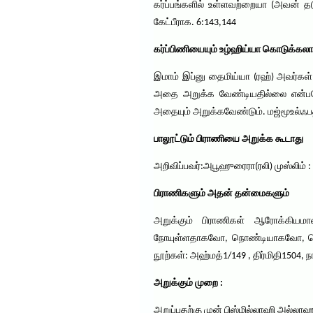
கர்ப்பங்களில் உள்ளவற்றையா (அவன் தட
கேட்பீராக. 6:143,144
கர்ப்பிணியையும் உழ்ஹிய்யா கொடுக்கலாம
இமாம் இப்னு தைமிய்யா (ரஹ்) அவர்கள்
அதை அறுக்க வேண்டியதில்லை என்பதே 
அதையும் அறுக்கவேண்டும். மஜ்மூஉல்ஃ
பாலூட்டும் பிராணியை அறுக்க கூடாது
அறிவிப்பவர்:அபூஹுரைரா(ரலி) முஸ்லிம் : 
பிராணிகளும் அதன் தன்மைகளும்
அறுக்கும் பிராணிகள் ஆரோக்கியம
நோயுள்ளதாகவோ, நொண்டியாகவோ, மெலிந
நூற்கள்: அஹ்மத்1/149 , திர்மிதி1504
அறுக்கும் முறை :
அறுப்பதற்கு முன் பிஸ்மில்லாஹி அல்லாஹு