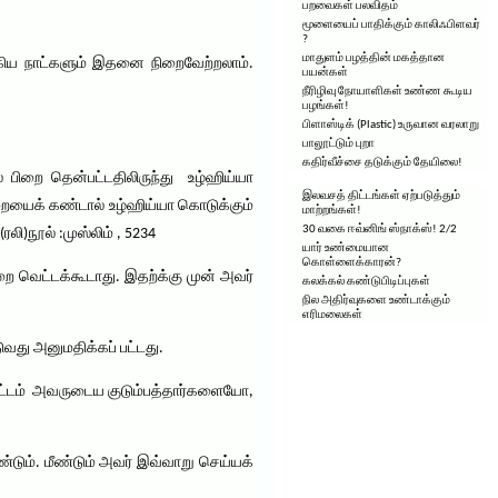
பறவைகள் பலவிதம்
மூளையைப் பாதிக்கும் காலிஃபிளவர்
?
மாதுளம் பழத்தின் மகத்தான
ஆகிய நாட்களும் இதனை நிறைவேற்றலாம்.
பயன்கள்
நீரிழிவு நோயாளிகள் உண்ண கூடிய
பழங்கள்!
பிளாஸ்டிக் (Plastic) உருவான வரலாறு
பாலூட்டும் புறா
கதிர்வீச்சை தடுக்கும் தேயிலை!
் பிறை தென்பட்டதிலிருந்து உழ்ஹிய்யா
இலவசத் திட்டங்கள் ஏற்படுத்தும்
ிறையைக் கண்டால் உழ்ஹிய்யா கொடுக்கும்
மாற்றங்கள்!
30 வகை ஈவ்னிங் ஸ்நாக்ஸ்! 2/2
)நூல் :முஸ்லிம் , 5234
யார் உண்மையான
கொள்ளைக்காரன்?
ை வெட்டக்கூடாது. இதற்க்கு முன் அவர்
கலக்கல் கண்டுபிடிப்புகள்
நில அதிர்வுகளை உண்டாக்கும்
எரிமலைகள்
வது அனுமதிக்கப் பட்டது.
ச்சட்டம் அவருடைய குடும்பத்தார்களையோ,
டும். மீண்டும் அவர் இவ்வாறு செய்யக்