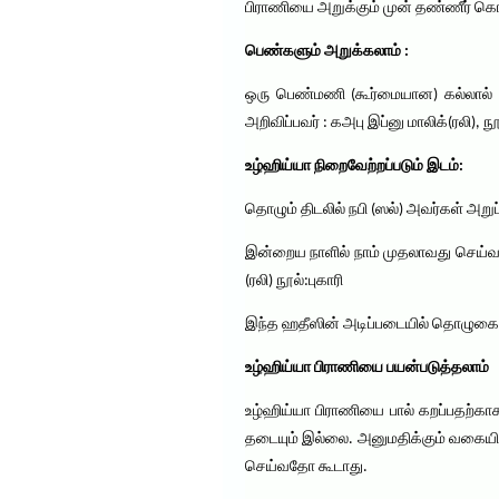
பிராணியை அறுக்கும் முன் தண்ணீர் 
பெண்களும் அறுக்கலாம் :
ஒரு பெண்மணி (கூர்மையான) கல்லால் ஆட்
அறிவிப்பவர் : கஅபு இப்னு மாலிக்(ரலி), நூ
உழ்ஹிய்யா நிறைவேற்றப்படும் இடம்:
தொழும் திடலில் நபி (ஸல்) அவர்கள் அறுப்ப
இன்றைய நாளில் நாம் முதலாவது செய்வது 
(ரலி) நூல்:புகாரி
இந்த ஹதீஸின் அடிப்படையில் தொழுகை ந
உழ்ஹிய்யா பிராணியை பயன்படுத்தலாம்
உழ்ஹிய்யா பிராணியை பால் கறப்பதற்க
தடையும் இல்லை. அனுமதிக்கும் வகைய
செய்வதோ கூடாது.