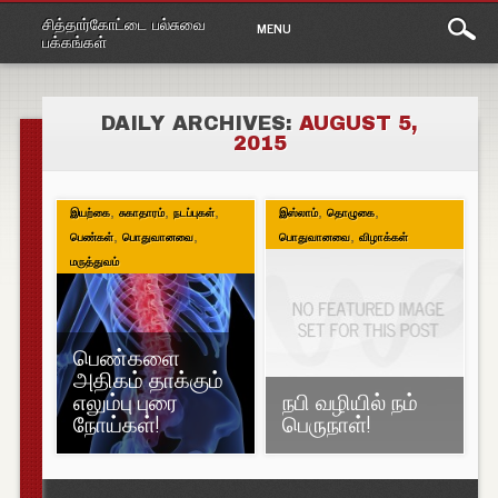
Main
Skip
சித்தார்கோட்டை பல்சுவை
MENU
to
menu
பக்கங்கள்
content
DAILY ARCHIVES:
AUGUST 5,
2015
,
,
,
,
,
இயற்கை
சுகாதாரம்
நடப்புகள்
இஸ்லாம்
தொழுகை
,
,
,
பெண்கள்
பொதுவானவை
பொதுவானவை
விழாக்கள்
மருத்துவம்
பெண்களை
அதிகம் தாக்கும்
எலும்பு புரை
நபி வழியில் நம்
நோய்கள்!
பெருநாள்!