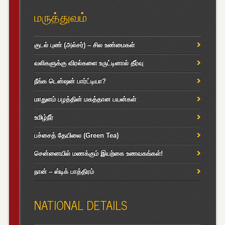
மருத்துவம்
குடல் புண் (அல்சர்) – சில உண்மைகள்
வலிகளுக்கு விரல்களை உருட்டினால் தீர்வு
நீங்க டென்ஷன் பார்ட்டியா?
மாதுளம் பழத்தின் மகத்தான பயன்கள்
உமிழ்நீர்
பச்சைத் தேயிலை (Green Tea)
சென்னையில் மணக்கும் இயற்கை உணவகங்கள்!
நான் – ஸ்டிக் பாத்திரம்
NATIONAL DETAILS