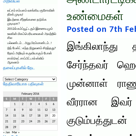
அண்டார்ட்டிக்
அறிவியல்
லட்சம் சம்பளம் வாங்கிய ரூசோவின்
உண்மைகள்
திடீர் முடிவு!
இயற்கை சீற்றங்களை தடுக்க
முடியுமா?
Posted on 7th Fe
2012ல் கம்ப்யூட்டரும் இணையமும்
உலகின் மிகப்பெரியவைகள் அவற்றில்
சில
பல்லண்டம்… அது பிரம்மாண்டம்..!
இங்கிலாந்த
டூத் பேஸ்ட்: எந்த நிறுவனம் சிறந்தது?
நோய் அறியும் கருவியாகும் போன்
சாக்லெட் சாப்பிட்டால் ஸ்லிம்
சேர்ந்தவர் ஹெ
ஆகலாம்
தலைப்புகளில் தேட
தலைப்புகளில்
தேட
முன்னாள் ரா
தேதிவாரியாக பதிவுகள்
February 2016
வீரரான இவர்
S
M
T
W
T
F
S
1
2
3
4
5
6
7
8
9
10
11
12
13
14
15
16
17
18
19
20
குடும்பத்
21
22
23
24
25
26
27
28
29
« Jan
Mar »