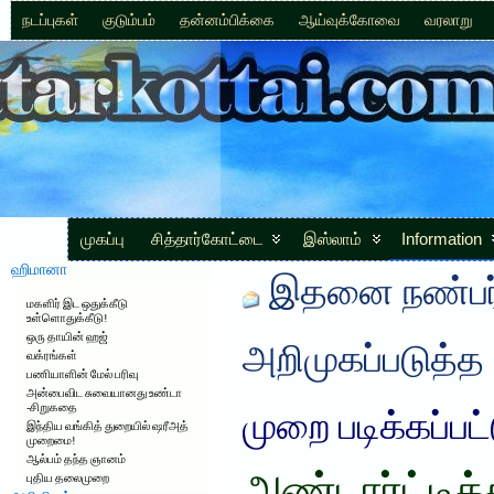
நடப்புகள்
குடும்பம்
தன்னம்பிக்கை
ஆய்வுக்கோவை
வரலாறு
முகப்பு
சித்தார்கோட்டை
இஸ்லாம்
Information
ஹிமானா
இதனை நண்பர்
மகளிர் இட ஒதுக்கீடு
உள்ளொதுக்கீடு!
ஒரு தாயின் ஹஜ்
அறிமுகப்படுத்த
வக்ரங்கள்
பணியாளின் மேல் பரிவு
அன்பைவிட சுவையானது உண்டா
-சிறுகதை
முறை படிக்கப்பட
இந்திய வங்கித் துறையில் ஷரீஅத்
முறைமை!
ஆல்பம் தந்த ஞானம்
புதிய தலைமுறை