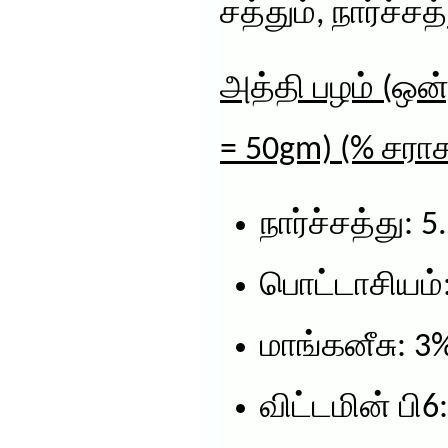
சத்தும், நார்ச்சத
அத்தி பழம் (ஒன்
= 50gm) (% சராச
நார்ச்சத்து: 5
பொட்டாசியம்
மாங்கனீசு: 3
விட்டமின் பி6