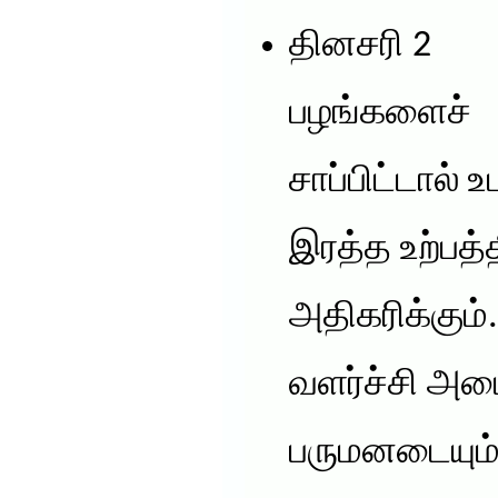
தினசரி 2
பழங்களைச்
சாப்பிட்டால் உ
இரத்த உற்பத்
அதிகரிக்கும்
வளர்ச்சி அட
பருமனடையும்