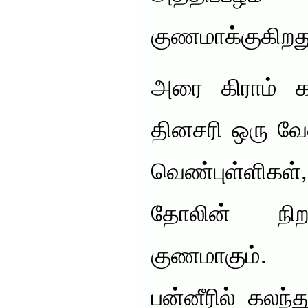
குணமாக்குகிறத
அரை கிராம் கா
தினசரி ஒரு வேள
வெண்புள்ளிக
தோலின் நிற
குணமாகும். 
பன்னீரில் கலந்