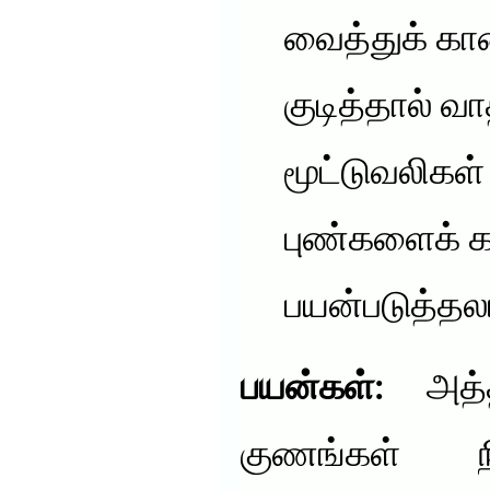
வைத்துக் கால
குடித்தால் வ
மூட்டுவலிகள்
புண்களைக் 
பயன்படுத்தலா
பயன்கள்:
அத்த
குணங்கள் ந