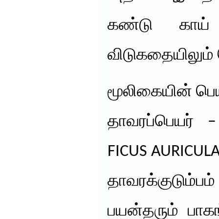
கண்டு காய் 
விடுகதையிலும் 
மூலிகையின் பெய
தாவரப்பெயர் 
FICUS AURICUL
தாவரக்குடும்பம
பயன்தரும் பாக