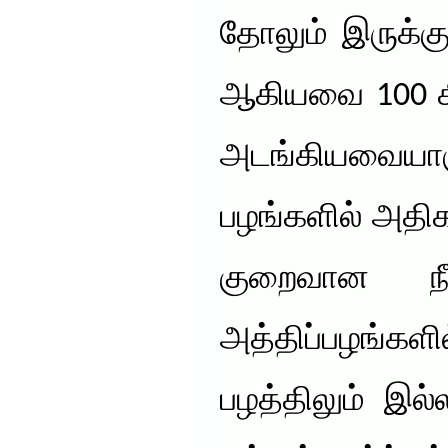
தோலும் இருக்கு
ஆகியவை 100 கிர
அடங்கியவையாகு
பழங்களில் அதிக 
குறைவான நீர்
அத்திப்பழங்
பழத்திலும் இல