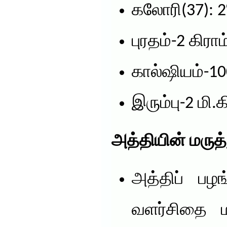
கலோரி(37): 
புரதம்-2 கிராம
கால்ஷியம்-100
இரும்பு-2 மி.க
அத்தியின் மருத
அத்திப் பழ
வளர்சிதை ம