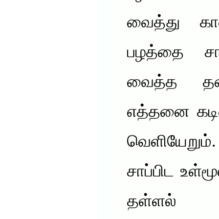
வைத்து கால
பழத்தை சா
வைத்த தண்
எத்தனை கடி
வெளியேறும்.
சாப்பிட உள்ம
தள்ளல் 