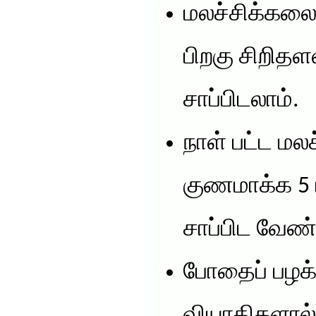
மலச்சிக்கலை 
பிறகு சிறித
சாப்பிடலாம்.
நாள் பட்ட மல
குணமாக்க 5
சாப்பிட வேண்
போதைப் பழக்
வியாதிகளால் ஏ