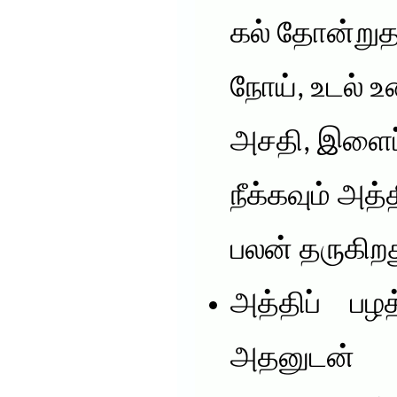
கல் தோன்றுதல
நோய், உடல் உ
அசதி, இளைப
நீக்கவும் அத்த
பலன் தருகிறத
அத்திப் பழத
அதனுடன