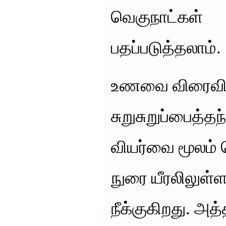
வெகுநாட்க
பதப்படுத்தலாம்.
உணவை விரைவில்
சுறுசுறுப்பைத்தந
வியர்வை மூலம் 
நுரை யீரலிலுள்ள
நீக்குகிறது. அத