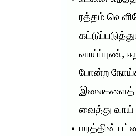
ரத்தம் வெளி
கட்டுப்படுத்து
வாய்ப்புண், ஈற
போன்ற நோய்
இலைகளைத் த
வைத்து வாய்
மரத்தின் பட