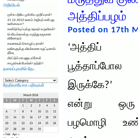
மருத்துவ கு
அறிவியல்
அத்திப்பழம்
மூச்சு பற்றிய முக்கிய குறிப்புகள்!
21.12.2012 உலகம் அழியும் என்பது
உண்மையா?
Posted on 17th M
கண்டுபிடிப்புக்கு உதவும் கருவிகள்!
பெரியம்மைக்கு மருந்து உருவான
வினோதம்
கவலையும் கொழுப்பு தான்!
‘
அத்திப்
வலிகளுக்கு விரல்களை உருட்டினால்
தீர்வு
மிரட்டும் மரபணு பயிர்கள்
பூத்தாப்போல
சாமுவெல் மோர்ஸ்! தந்தி!!
தலைப்புகளில் தேட
தலைப்புகளில்
தேட
இருக்கே?’
தேதிவாரியாக பதிவுகள்
March 2016
என்று ஒரு
S
M
T
W
T
F
S
1
2
3
4
5
6
7
8
9
10
11
12
13
14
15
16
17
18
19
பழமொழி உண
20
21
22
23
24
25
26
27
28
29
30
31
« Feb
Apr »