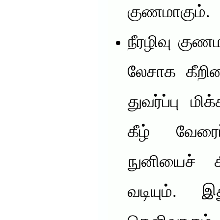
குணமாகும்.
நீரழிவு குண
லேசாக கீறின
துவர்ப்பு மி
கீழ் வேரை
நுனியைச் ச
வடியும். 