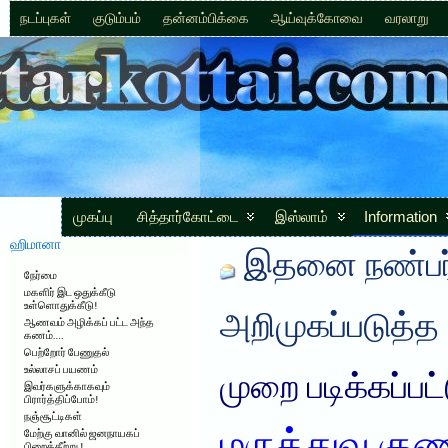
நடப்புகள்
குடும்பம்
தன்னம்பிக்கை
ஆய்வுக்கோவை
வரலாறு
முகப்பு
சித்தார்கோட்டை
இஸ்லாம்
Information
ஹிமானா
இதனை நண்பர்
நேர்மை
மகளிர் இட ஒதுக்கீடு
உள்ளொதுக்கீடு!
அறிமுகப்படுத்த
ஆணவம் அழிக்கப் பட்ட அந்த
கணம்….
பெற்றோர் பேணுதல்
உல்லாசப் பயணம்
முறை படிக்கப்பட
இவர்களுக்காகவும்
பிரார்த்திப்போம்!
நஞ்சூட்டிகள்
மேற்கு வானில் ஜனநாயகப்
பிறைக்கீற்று !