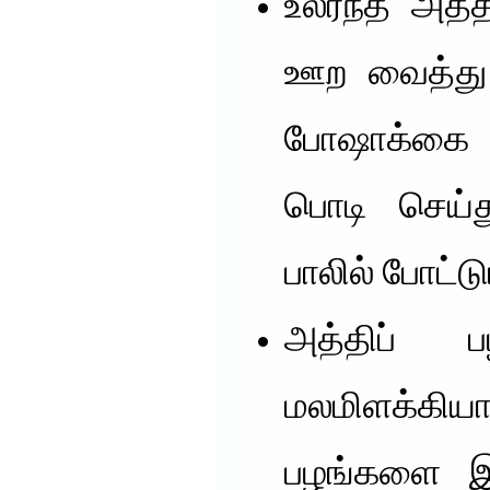
உலர்ந்த அத்
ஊற வைத்து 
போஷாக்கை ப
பொடி செய்த
பாலில் போட்டு
அத்திப் ப
மலமிளக்கியா
பழங்களை இ