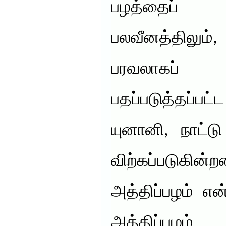
பழத்தைப்
பலவீனத்திலு
பரவலாகப் பயன
பதப்படுத்தப்ப
யுனானி, நாட்ட
விற்கப்படு
அத்திப்பழம் என
அத்திப்பழம