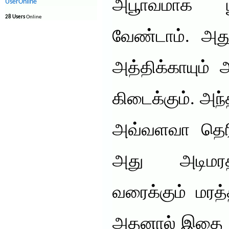
அபூா்வமாக 
UserOnline
28 Users
Online
வேண்டாம். அது
அத்திக்காயும் அ
கிடைக்கும். அந்
அவ்வளவா தெர
அது அடிமரத்
வரைக்கும் மரத்
அதனால் இதை “க