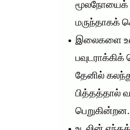
மூலநோயை
மருந்தாகக் க
இலைகளை உலர
பவுடராக்கிக
தேனில் கலந்து 
பித்தத்தால் 
பெறுகின்றன.
உடலின் எந்தத்