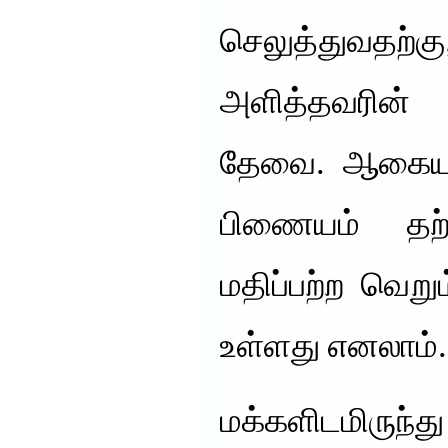
செலுத்துவதற
அளித்தவரின்
தேவை. ஆகையால
பிணையம் தற
மதிப்பற்ற வெறு
உள்ளது எனலாம்.
மக்களிடமிருந்த