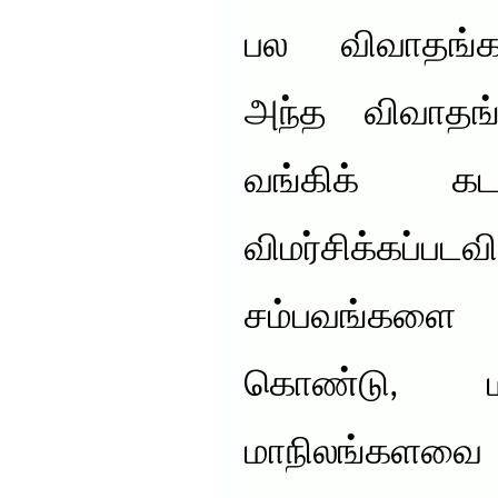
பல விவாதங்கள
அந்த விவாதங்
வங்கிக் க
விமர்சிக்க
சம்பவங்கள
கொண்டு, ம
மாநிலங்களவை