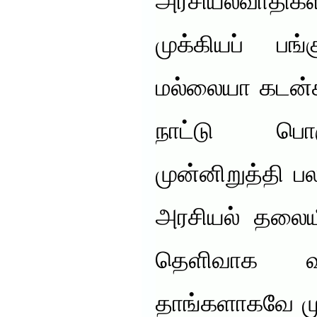
அரசியல்வாதி
முக்கியப் பங்
மல்லையா கடன்
நாட்டு ப
முன்னிறுத்தி பல
அரசியல் தலையீ
தெளிவாக வங
தாங்களாகவே மு