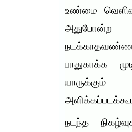
உண்மை வெளிவந்
அதுபோன
நடக்காதவண்ணம
பாதுகாக்க முட
யாருக்க
அளிக்கப்படக்கூ
நடந்த நிகழ்வு