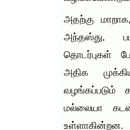
அதற்கு மாறாக
அந்தஸ்து, ப
தொடர்புகள் ப
அதிக முக்கி
வழங்கப்படும் 
மல்லையா கடன்
உள்ளாகின்றன