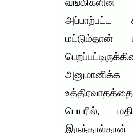
வங்கிகளின் 
அப்பாற்பட்ட 
மட்டும்தான
பெறப்பட்டிருக
அனுமானிக்க 
உத்திரவாதத
பெயரில், மதி
இருந்தால்தான்