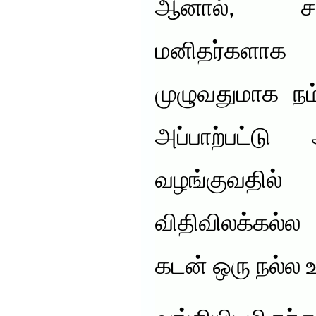
ஆனால், சம
மனிதர்களாக
முழுவதுமாக நம
அப்பாற்பட்டு
வழங்குவதில
விதிவிலக்கல்ல
கடன் ஒரு நல்ல