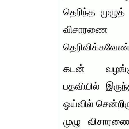
தெரிந்த முழுத
விசாரணை 
தெரிவிக்கவேண்
கடன் வழங்க
பதவியில் இருந
ஓய்வில் சென்றிர
முழு விசாரணை 