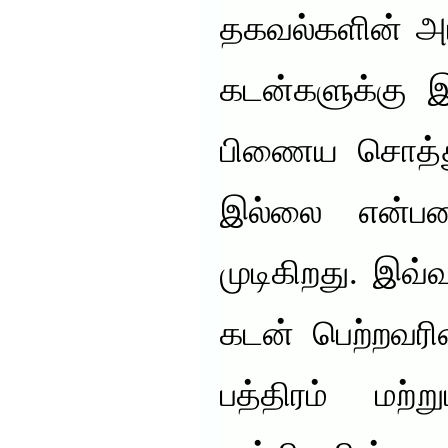
தகவல்களின் அட
கடன்களுக்கு 
பிணைய சொத்து
இல்லை என்ப
முடிகிறது. இவ்
கடன் பெற்றவரி
பத்திரம் மற்