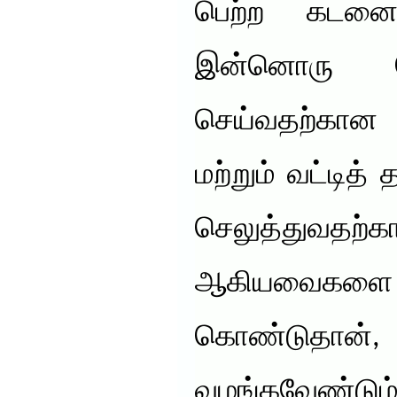
பெற்ற கடனை 
இன்னொரு தொ
செய்வதற்கான 
மற்றும் வட்டித
செலுத்துவதற்
ஆகியவைக
கொண்டுதான்
வழங்கவேண்டும்