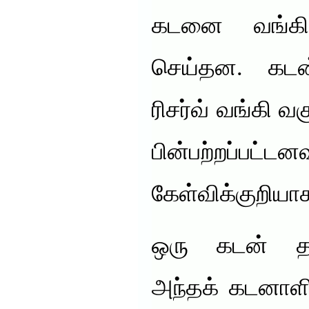
கடனை வங்கிக
செய்தன. கடன்
ரிசர்வ் வங்கி 
பின்பற்றப்
கேள்விக்குறியா
ஒரு கடன் தரம்
அந்தக் கடனாளிக