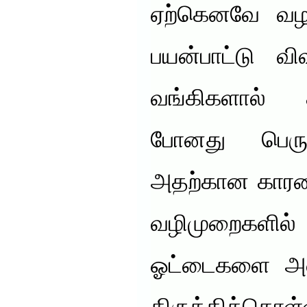
ஏற்கெனவே வழங
பயன்பாட்டு வி
வங்கிகளால் 
போனது பெரும
அதற்கான காரணங
வழிமுறைகளில
ஓட்டைகளை அட