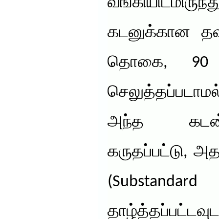
வங்கியிடமி
கடனுக்கான தவ
தொகை, 90 ந
செலுத்தப்படாமல
அந்த கடன
கருதப்பட்டு, அத
(Substanda
தாழ்த்தப்ப