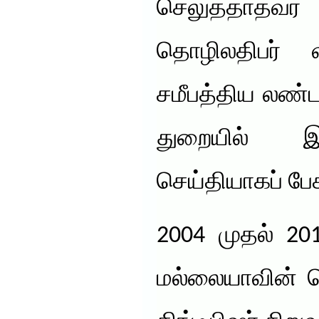
செலுத்தாதவர் எ
தொழிலதிபர் 
சமீபத்திய லண்
துறையில் இப
செய்தியாகப் பேச
2004 முதல் 20
மல்லையாவின் ப