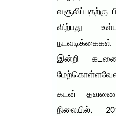
வசூலிப்பதற்க
விற்பது உ
நடவடிக்கைகள
இன்றி கடனை
மேற்கொள்ளவேண
கடன் தவணைக
நிலையில், 2