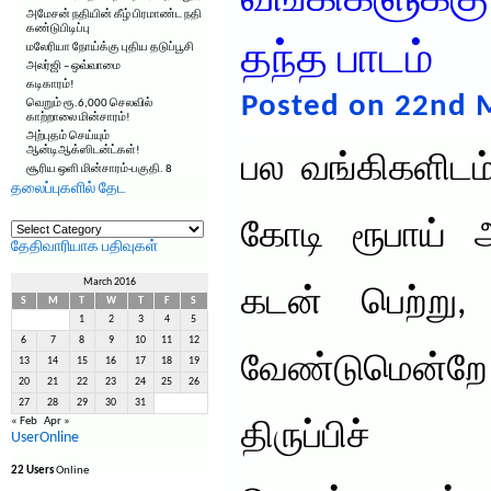
வங்கிகளுக்கு
அமேசன் நதியின் கீழ் பிரமாண்ட நதி
கண்டுபிடிப்பு
தந்த பாடம்
மலேரியா நோய்க்கு புதிய தடுப்பூசி
அலர்ஜி – ஒவ்வாமை
கடிகாரம்!
Posted on 22nd 
வெறும் ரூ.6,000 செலவில்
காற்றாலை மின்சாரம்!
அற்புதம் செய்யும்
ஆன்டிஆக்ஸிடன்ட்கள்!
பல வங்கிகளிடம்
சூரிய ஒளி மின்சாரம்-பகுதி. 8
தலைப்புகளில் தேட
தலைப்புகளில்
கோடி ரூபாய் 
தேட
தேதிவாரியாக பதிவுகள்
March 2016
கடன் பெற்று
S
M
T
W
T
F
S
1
2
3
4
5
6
7
8
9
10
11
12
வேண்டுமென்றே
13
14
15
16
17
18
19
20
21
22
23
24
25
26
27
28
29
30
31
« Feb
Apr »
திருப்பிச்
UserOnline
22 Users
Online