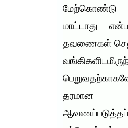
மேற்கொண்டு
மாட்டாது என்ப
தவணைகள் செலுத
வங்கிகளிடமிர
பெறுவதற்காகவ
தரமான
ஆவணப்படுத்