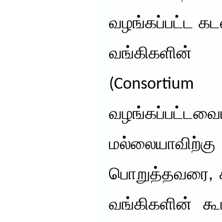
வழங்கப்பட்ட க
வங்கிகளின்
(Consort
வழங்கப்பட்டவைய
மல்லையாவிற்க
பொறுத்தவரை, க
வங்கிகளின் கூ