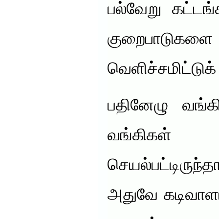
பல்வேறு கட்ட
குறைபாடுகள
வெளிச்சமிட்டுக்
பதினேழு வங்க
வங்கிகள்
செயல்பட்டிருந்த
அதுவே கடிவாளம