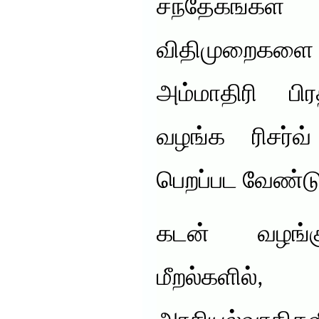
சந்தேகங்கள்
விதிமுறைகளை ம
அம்மாதிரி ப
வழங்க ரிசர்வ்
பெறப்பட வேண்டு
கடன் வழங்க
மீறல்களில்