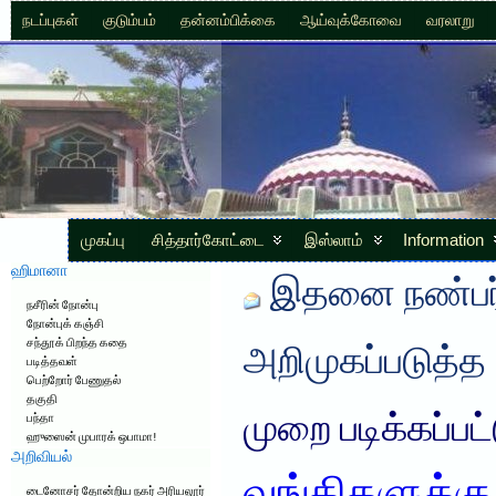
நடப்புகள்
குடும்பம்
தன்னம்பிக்கை
ஆய்வுக்கோவை
வரலாறு
முகப்பு
சித்தார்கோட்டை
இஸ்லாம்
Information
ஹிமானா
இதனை நண்பர்
நசீரின் நோன்பு
நோன்புக் கஞ்சி
சந்தூக் பிறந்த கதை
அறிமுகப்படுத்த
படித்தவள்
பெற்றோர் பேணுதல்
தகுதி
முறை படிக்கப்பட
பந்தா
ஹுஸைன் முபாரக் ஒபாமா!
அறிவியல்
டைனோசர் தோன்றிய நகர் அரியலூர்