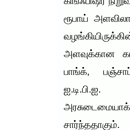
கிங்ஃபிஷர் நிறு
ரூபாய் அளவ
வழங்கியிருக்
அளவுக்கான க
பாங்க், பஞ்ச
ஐ.டி.ப
அரசுடைமையாக்
சார்ந்ததாகும்.