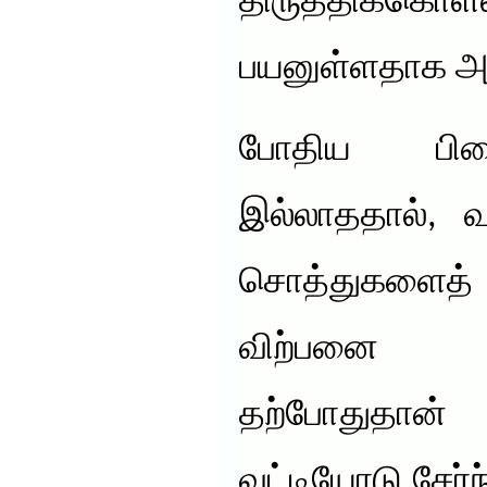
திருத்திக்கொ
பயனுள்ளதாக அ
போதிய பி
இல்லாததால், வ
சொத்துகளைத் த
விற்பனை 
தற்போதுதான்
வட்டியோடு சேர்ந