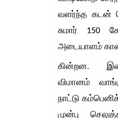
வளர்ந்த கடன்
சுமார் 150 க
அடையாளம் காணப
கின்றன. இத
விமானம் வாங
நாட்டு கம்பெனி
முன்பு செலுத