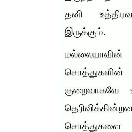
தனி உத்திர
இருக்கும்.
மல்லையாவி
சொத்துகளின்
குறைவாகவே 
தெரிவிக்கின
சொத்துகள