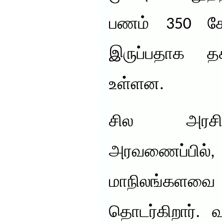
பணம் 350 கோ
இருப்பதாக த
உள்ளன.
சில அரசிய
அரவணைப்ப
மாநிலங்கள
தொடர்கிறார். 