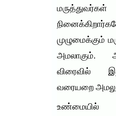
மருத்துவர்
நினைக்கிறார்
முழுமைக்கும் 
அமலாகும். அ
விரைவில் இந
வரையறை அமலுக்
உண்மையில