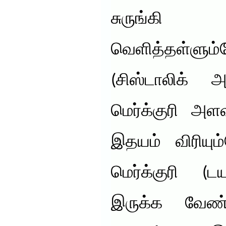
சுருங்க
வெளித்தள்ளும்
(சிஸ்டாலிக் அ
மெர்க்குரி அள
இதயம் விரியும
மெர்க்குரி (ட
இருக்க வேண்ட