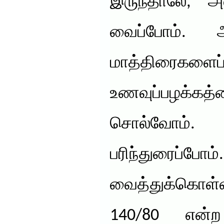
இருந்தாலே, அவ
வைப்போம். 
மாத்திரைகளைப்
உணவுப்பழக்கத்
சொல்வோம். உ
பரிந்துரைப்போ
வைத்துக்கொ
140/80 என்