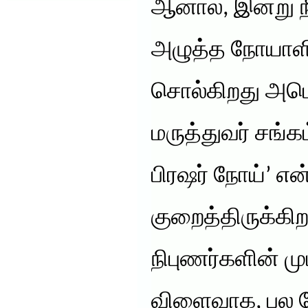
ஆனால், இன்று நீ
அழுத்த நோயாளி.
சொல்கிறது அம
மருத்துவர் சங்க
பிரஷர் நோய்’ 
குறைத்திருக்கி
நிபுணர்களின் மு
விளைவாக, பல கோ