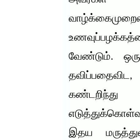
வாழ்க்கைமுறைய
உணவுப்பழக்கத்
வேண்டும். ஒரு
தவிப்பதைவ
கண்டறிந்
எடுத்துக்கொள்
இதய மருத்து