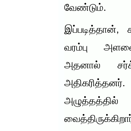
வேண்டும்.
இப்படித்தான்,
வரம்பு அளவை
அதனால் சர்
அதிகரித்தன
அழுத்த
வைத்திருக்கிற