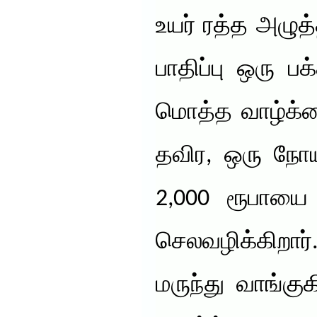
உயர் ரத்த அழுத்த
பாதிப்பு ஒரு 
மொத்த வாழ்க்க
தவிர, ஒரு நோ
2,000 ரூபாயை 
செலவழிக்கிறார்
மருந்து வாங்குக