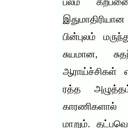
பலம் கற்பனைக
இதுமாதிரியான 
பின்புலம் மருந
சுயமான, சுத
ஆராய்ச்சிகள் 
ரத்த அழுத்த
காரணிகளால் 
மாறும். தட்பவெ