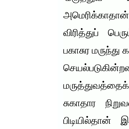
அமெரிக்காதான
விரித்துப் பெ
பகாசுர மருந்து
செயல்படு
மருத்துவத்தைக்
சுகாதார நிறுவ
பிடியில்தான் 