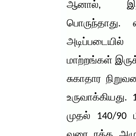
ஆனால், இது
பொருந்தாது.
அடிப்படையி
மாற்றங்கள் இரு
சுகாதார நிறு
உருவாக்கியது. 1
முதல் 140/90 ம
வரை ரத்த அழுத