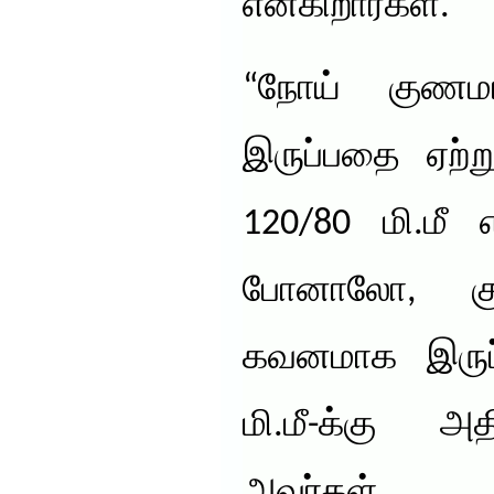
என்கிறார்கள்.
“நோய் குணம
இருப்பதை ஏற்ற
120/80 மி.மீ 
போனாலோ, கு
கவனமாக இருப்
மி.மீ-க்கு அ
அவர்க