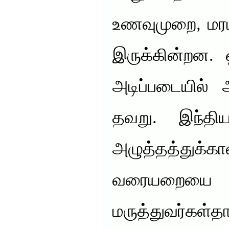
உணவுமுறை, மரப
இருக்கின்றன. 
அடிப்படையில் 
தவறு. இந்திய
அழுத்தத்
வரையறை
மருத்துவர்கள