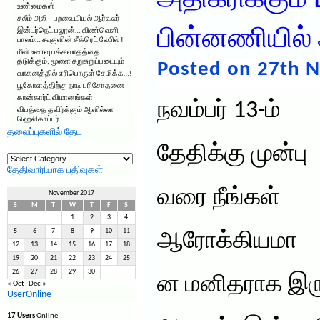
அதிகரிக்கும்
உண்மைகள்
சலீம் அலி – பறவையியல் ஆர்வலர்
பின்னணியில்
இன்டர்நெட் பலூன்… விண்வெளி
பாலம்… கூகுளின் சீக்ரெட் லேபில் !
மீன் உணவு பக்கவாதத்தை
தடுக்கும்; மூளை சுறுசுறுப்படையும்
Posted on 27th 
வாகனத்தில் எரிபொருள் சேமிக்க…!
பூகோளத்திற்கு நாடி பரிசோதனை
கான்கார்ட் விமானங்கள்
நவம்பர் 13-ம்
விபத்தை தவிர்க்கும் ஆளில்லா
ஹெலிகாப்டர்
தலைப்புகளில் தேட
தேதிக்கு முன்பு
தலைப்புகளில்
தேட
தேதிவாரியாக பதிவுகள்
வரை நீங்கள்
November 2017
S
M
T
W
T
F
S
1
2
3
4
5
6
7
8
9
10
11
ஆரோக்கியமா
12
13
14
15
16
17
18
19
20
21
22
23
24
25
26
27
28
29
30
ன மனிதராக இருந
« Oct
Dec »
UserOnline
17 Users
Online