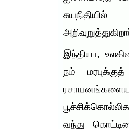
சுயநிதியில
அறிவுறுத்துகிறா
இந்தியா, உலகி
நம் மரபுக்கு
ரசாயனங்களையு
பூச்சிக்கொல
வந்து கொட்டின