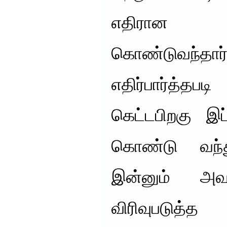
எதிரான
கொண்டுவந்த
எதிர்பார்த
கெட்டபிறகு இப
கொண்டு வந்து
இன்னும் அவ
விரிவுபடுத