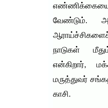
எண்ணிக்க
வேண்டும். அ
ஆராய்ச்சிகள
நாடுகள் மீதும
என்கிறார், மக
மருத்துவர் சங்க
காசி.