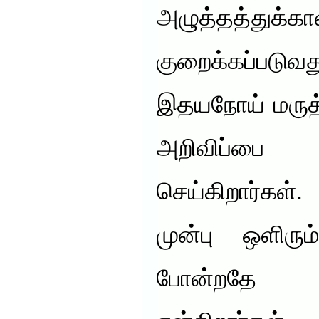
அழுத்தத்த
குறைக்கப்படுவ
இதயநோய் மருத்
அறிவிப்ப
செய்கிறார்கள்.
முன்பு ஒளிரும
போன்றதே இ