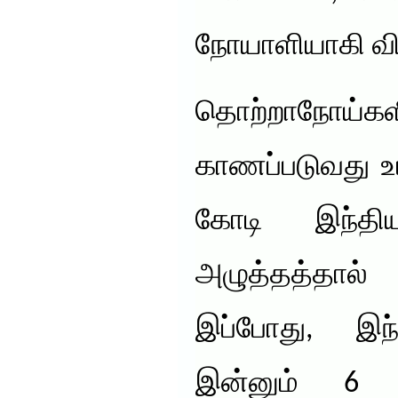
நோயாளியாகி விட
தொற்றாநோய்களி
காணப்படுவது உய
கோடி இந்தி
அழுத்தத்தால் ப
இப்போது, இந
இன்னும் 6 க