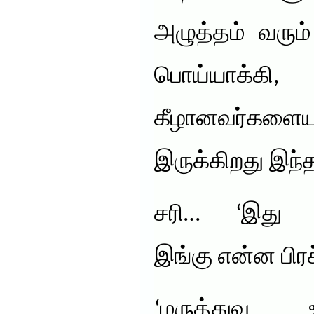
அழுத்தம் வரும
பொய்யாக்கி
கீழானவர்களைய
இருக்கிறது இந்
சரி… ‘இது அ
இங்கு என்ன பிர
‘மருத்துவ 