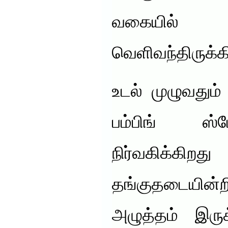
வகையில் இ
வெளிவந்திருக்க
உடல் முழுவதும
பம்பிங் ஸ்
நிர்வகிக்கி
தங்குதடையின்றி
அழுத்தம் இரு