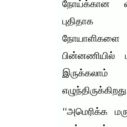
நோய்க்கான வ
புதிதாக 
நோயாளிகளை
பின்னணியில் ம
இருக்கலாம்
எழுந்திருக்கிறது
‘‘அமெரிக்க மர