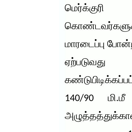
மெர்க்குரி
கொண்டவர்களு
மாரடைப்பு போன்
ஏற்படுவது
கண்டுபிடிக்கப
140/90 மி.ம
அழுத்தத்