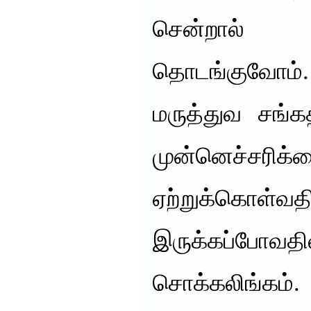
சென்றால்
தொடங்குவோம
மருத்துவ சங்கத
முன்னெச்சரி
ஏற்றுக்கொள்வதி
இருக்கப்போவத
சொக்கலிங்கம்.