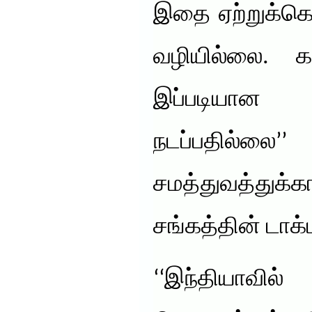
இதை ஏற்றுக்க
வழியில்லை. க
இப்படியான
நடப்பதில்லை’
சமத்துவத்துக
சங்கத்தின் டாக்ட
‘‘இந்தியாவில்