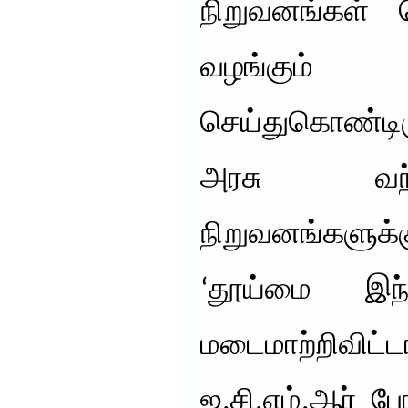
நிறுவனங்கள் 
வழங்கும்
செய்துகொண்ட
அரசு வந்
நிறுவனங்களுக்
‘தூய்மை இந்த
மடைமாற்றிவிட்
ஐ.சி.எம்.ஆர் 