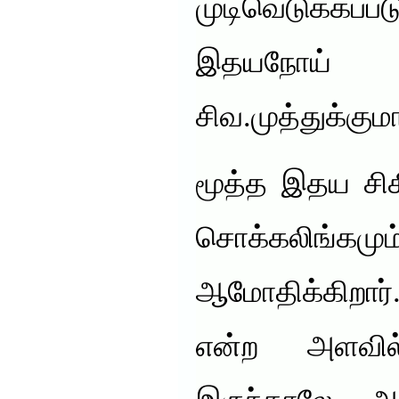
முடிவெடுக்கப
இதயநோய் சி
சிவ.முத்துக்குமா
மூத்த இதய சிகி
சொக்கலிங்க
ஆமோதிக்கிறார்
என்ற அளவில