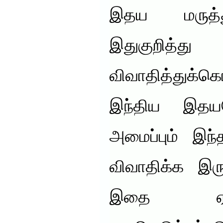
இதய மருத்த
இதுகுறித்து
விவாதித்துக்கொ
இந்திய இதயந
அமைப்பும் இந
விவாதிக்க இரு
இதை ஏற்ப