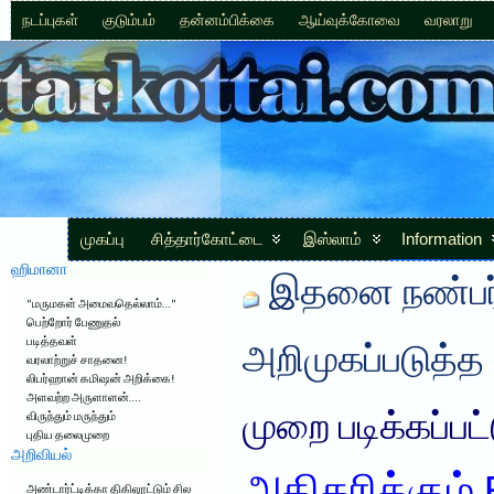
நடப்புகள்
குடும்பம்
தன்னம்பிக்கை
ஆய்வுக்கோவை
வரலாறு
முகப்பு
சித்தார்கோட்டை
இஸ்லாம்
Information
ஹிமானா
இதனை நண்பர்
“மருமகள் அமைவதெல்லாம்…”
பெற்றோர் பேணுதல்
படித்தவள்
அறிமுகப்படுத்த
வரலாற்றுச் சாதனை!
லிபர்ஹான் கமிஷன் அறிக்கை!
அளவற்ற அருளாளன்….
முறை படிக்கப்பட
விருந்தும் மருந்தும்
புதிய தலைமுறை
அறிவியல்
அண்டார்ட்டிக்கா திகிலூட்டும் சில