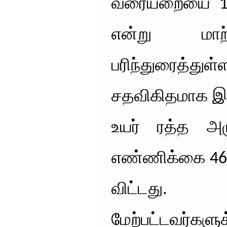
வரையறையை 130/
என்று மாற
பரிந்துரைத்த
சதவிகிதமாக இர
உயர் ரத்த அ
எண்ணிக்கை 46 
விட்டது.
மேற்பட்டவர்களுக