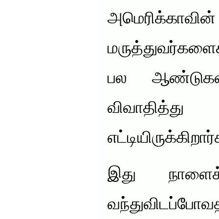
அமெரிக்காவி
மருத்துவர்கள
பல ஆண்டுகள
விவாதித்த
எட்டியிருக்கிறார்
இது நாளைக்
வந்துவிடப்போ