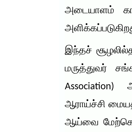
அடையாளம் காண
அளிக்கப்படுகிறத
இந்தச் சூழலில
மருத்துவர் சங
Association)
ஆராய்ச்சி மைய
ஆய்வை மேற்கொண