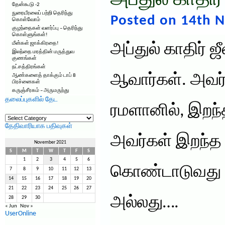
அப்துல் காதிர
தேன்கூடு -2
நுரையீரலைப் பற்றி தெரிந்து
Posted on 14th 
கொள்வோம்
குழந்தைகள் வளர்ப்பு – தெரிந்து
கொள்ளுங்கள்!
மீன்கள் ஜாக்கிரதை!
அப்துல் காதிர் 
இலந்தை மரத்தின் மருத்துவ
குணங்கள்
நட்சத்திரங்கள்
ஆவார்கள். அவர்
ஆண்களைத் தாக்கும் டாப் 8
பிரச்னைகள்
கருஞ்சீரகம் – அருமருந்து
தலைப்புகளில் தேட
ரமளானில், இறந்த
தலைப்புகளில்
தேட
தேதிவாரியாக பதிவுகள்
அவர்கள் இறந்த
November 2021
S
M
T
W
T
F
S
1
2
3
4
5
6
கொண்டாடுவது 
7
8
9
10
11
12
13
14
15
16
17
18
19
20
21
22
23
24
25
26
27
அல்லது….
28
29
30
« Jun
Nov »
UserOnline