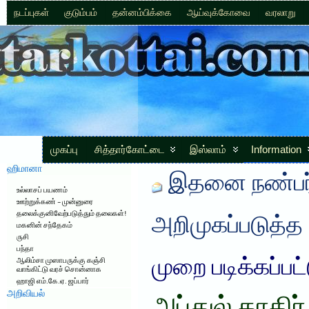
நடப்புகள்
குடும்பம்
தன்னம்பிக்கை
ஆய்வுக்கோவை
வரலாறு
முகப்பு
சித்தார்கோட்டை
இஸ்லாம்
Information
ஹிமானா
இதனை நண்பர்
உல்லாசப் பயணம்
ஊற்றுக்கண் – முன்னுரை
தலைக்குனிவேற்படுத்தும் தலைகள்!
அறிமுகப்படுத்த
மகனின் சந்தேகம்
ருசி
பந்தா
முறை படிக்கப்பட
ஆலிம்சா முஸாபருக்கு கஞ்சி
வாங்கிட்டு வரச் சொன்னாக
ஹாஜி எம்.கே.ஏ. ஜப்பார்
அறிவியல்