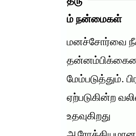
தரு
ம் நன்மைகள்
மனச்சோர்வை நீக
தன்னம்பிக்கைய
மேம்படுத்தும். 
ஏற்படுகின்ற வலி
உதவுகிறது
ஆரோக்கியமான 