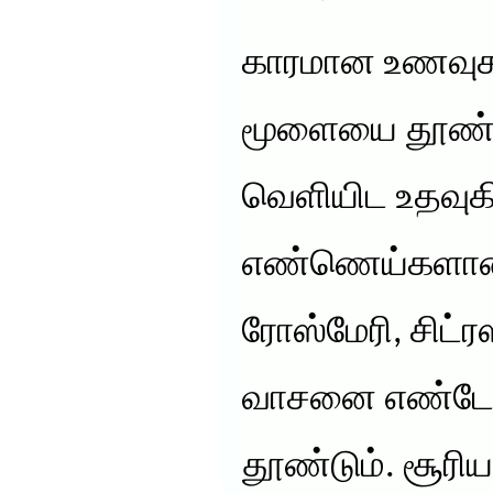
காரமான உணவுகள
மூளையை தூண்ட
வெளியிட உதவுக
எண்ணெய்களான
ரோஸ்மேரி, சிட்
வாசனை எண்டோர
தூண்டும். சூரியக