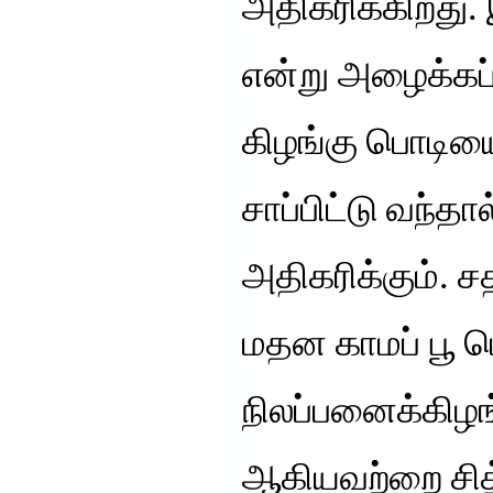
அதிகரிக்கிறது.
என்று அழைக்கப்
கிழங்கு பொடியை
சாப்பிட்டு வந்தா
அதிகரிக்கும். ச
மதன காமப் பூ ப
நிலப்பனைக்கிழங
ஆகியவற்றை சித்