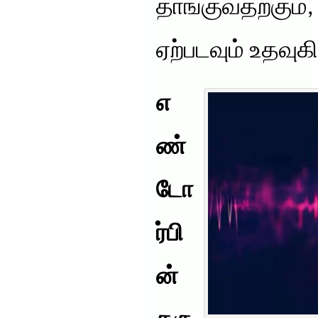
தாங்குவதற்கும்,
ஏற்படவும் உதவுகி
எ
ண்
டோ
ர்பி
ன்