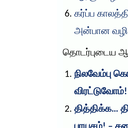
கர்ப்ப காலத்
அன்பான வழிக
தொடர்புடைய ஆ
நிலவேம்பு க
விரட்டுவோம்!
தித்திக்க… 
பாயசம்! – ச