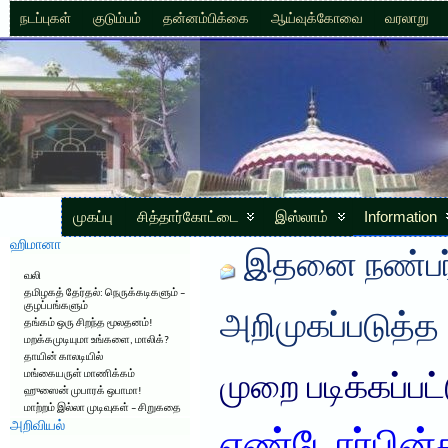
நடப்புகள்
குடும்பம்
தன்னம்பிக்கை
ஆய்வுக்கோவை
வரலாறு
முகப்பு
சித்தார்கோட்டை
இஸ்லாம்
Information
ஹிமானா
இதனை நண்பர்
வலி
தமிழகத் தேர்தல்: நெருக்கடிகளும் –
குழப்பங்களும்
அறிமுகப்படுத்த
தங்கம் ஒரு சிறந்த மூலதனம்!
மறக்கமுடியுமா உங்களை, மாலிக்?
தாயின் காலடியில்
மங்கையருள் மாணிக்கம்
முறை படிக்கப்பட
ஹுஸைன் முபாரக் ஒபாமா!
மாற்றம் இல்லா முடிவுகள் – சிறுகதை
அறிவியல்