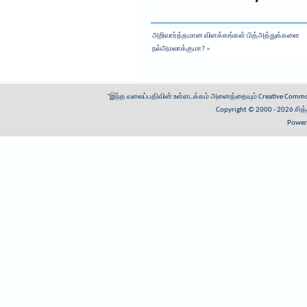
அறிவார்த்தமான விளக்கங்கள் பித்அத்துக்களை
நல்அமலாக்குமா?
»
"இந்த வலைப்பதிவின் உள்ளடக்கம் அனைத்தையும்
Creative Common
Copyright © 2000 - 2026
சித
Power