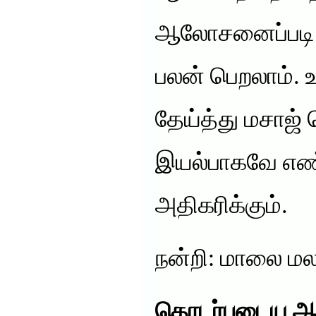
ஆலோசனைப்படி சா
பலன் பெறலாம்.
தேய்த்து மசாஜ்
இயல்பாகவே எண்ட
அதிகரிக்கும்.
நன்றி: மாலை மல
தொடர்புடைய ஆ