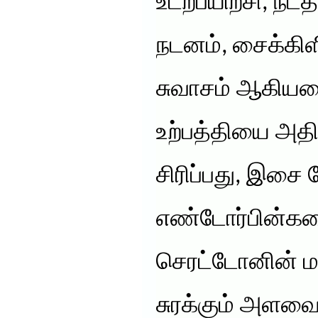
உடற்பயிற்சி, நடத்
நடனம், சைக்கிள
சுவாசம் ஆகியவ
உற்பத்தியை அதி
சிரிப்பது, இசை
எண்டோர்பின்க
செரட்டோனின் மற
சுரக்கும் அளவைய