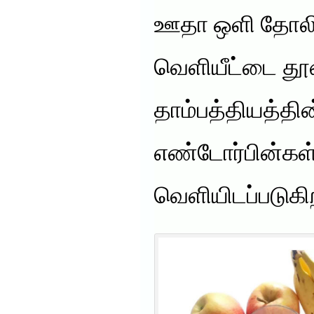
ஊதா ஒளி தோலில்
வெளியீட்டை தூண
தாம்பத்தியத்தி
எண்டோர்பின்க
வெளியிடப்படுகி