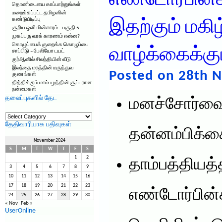
எண்டோர்பின்
தொண்டையை காப்பாற்றுங்கள்
மறைக்கப்பட்ட தமிழனின்
கண்டுபிடிப்பு
இதற்கும் மகி
சூரிய ஒளி மின்சாரம் – பகுதி 5
முகப்பரு வரக் காரணம் என்ன?
கொழுப்பைக் குறைக்க கொழுப்பை
வாழ்க்கைக்கு
சாப்பிடு – பேலியோ டயட்
குர்ஆனில் சிலந்தியின் வீடு
இலந்தை மரத்தின் மருத்துவ
Posted on 28th 
குணங்கள்
தித்திக்கும் மாம்பழத்தின் சூப்பரான
நன்மைகள்
தலைப்புகளில் தேட
மனச்சோர்வை 
தலைப்புகளில்
தேட
தேதிவாரியாக பதிவுகள்
தன்னம்பிக்க
November 2024
S
M
T
W
T
F
S
1
2
தாம்பத்தியத்
3
4
5
6
7
8
9
10
11
12
13
14
15
16
17
18
19
20
21
22
23
எண்டோர்பின
24
25
26
27
28
29
30
« Nov
Feb »
UserOnline