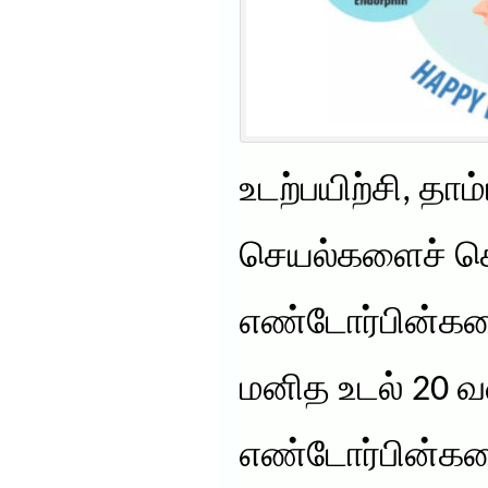
உடற்பயிற்சி, தா
செயல்களைச் செய
எண்டோர்பின்கள
மனித உடல் 20
எண்டோர்பின்களை