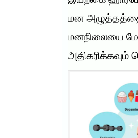
இயற்கை ஹார்ம
மன அழுத்தத்தைக
மனநிலையை மேம்
அதிகரிக்கவும் ச