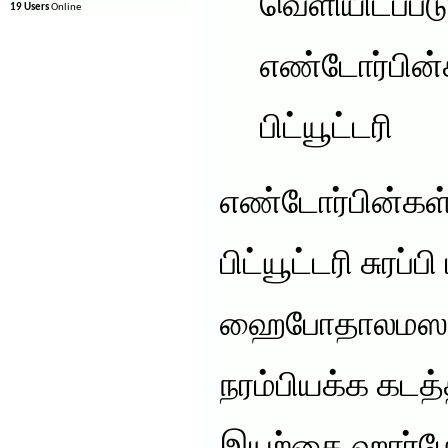
வெளியிடப்படு
19 Users
Online
எண்டோர்பின்
பிட்யூட்டரி
எண்டோர்பின்கள
பிட்யூட்டரி சுரப்பி
ஹைபோதாலமஸால்
நரம்பியக்க கடத