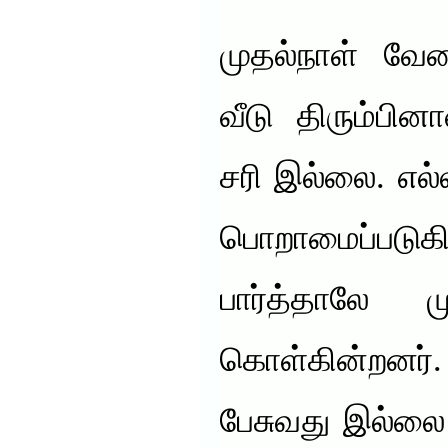
முதல்நாள் வேல
வீடு திரும்பி
சரி இல்லை. எல்ல
பொறாமைப்படு
பார்த்தாலே மு
கொள்கின்றனர்
பேசுவது இல்லை