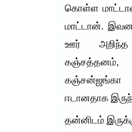
கொள்ள மாட்டான
மாட்டான். இவன
ஊர் அறிந
கஞ்சத்தனம
கஞ்சன்ஜங்கா 
ஈடானதாக இருந்
தன்னிடம் இருக