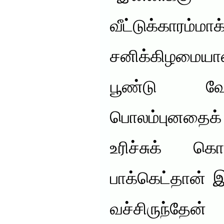
வீட்டுக்காரம்மா
சனிக்கிழமையா
பூண்டு வ
பொலம்புனதைக் க
உரிச்சுக் கொ
பாக்கெட்தான் இ
வச்சிரு