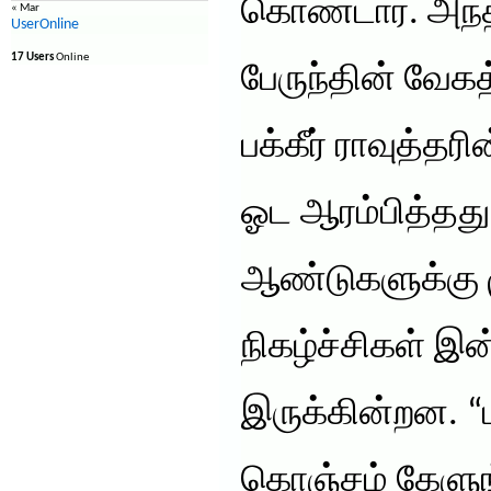
கொண்டார். அந்
« Mar
UserOnline
17 Users
Online
பேருந்தின் வே
பக்கீர் ராவுத்த
ஓட ஆரம்பித்தது
ஆண்டுகளுக்கு ம
நிகழ்ச்சிகள் இ
இருக்கின்றன. 
கொஞ்சம் கேளுங்