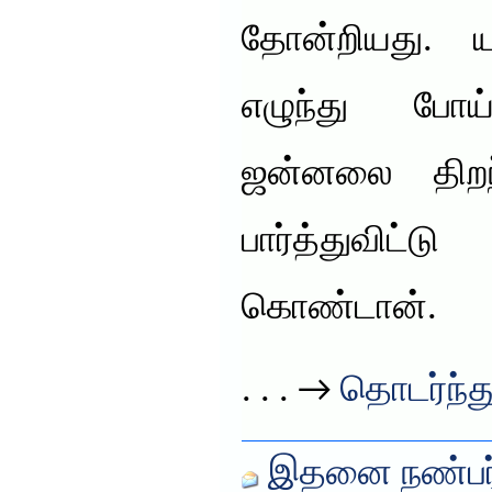
தோன்றியது. யா
எழுந்து போ
ஜன்னலை திறந
பார்த்துவிட்
கொண்டான்.
. . . →
தொடர்ந்து
இதனை நண்பர்