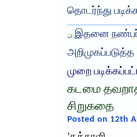
தொடர்ந்து படிக்
இதனை நண்பர்
அறிமுகப்படுத்த
முறை படிக்கப்பட
கடமை தவறாத 
சிறுகதை
Posted on 12th A