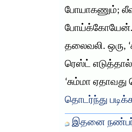
போயாகணும்; லீவு
போய்க்கோயேன்…
தலைவலி. ஒரு, ‘ச
ரெஸ்ட் எடுத்தால்
‘சும்மா ஏதாவது
தொடர்ந்து படிக்
இதனை நண்பர்