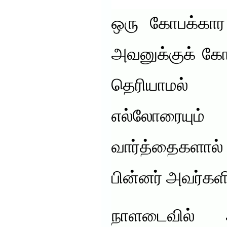
ஒரு கோபக்கார 
அவனுக்குக் கோ
தெரியாமல் 
எல்லோரையும
வார்த்தைகளா
பின்னர் அவர்களி
நாளடைவில் 