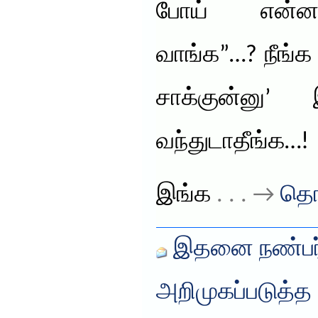
போய் என்னன
வாங்க”…? நீங்க 
சாக்குன்னு’ இ
வந்துடாதீங்க…!
இங்க
. . . →
தொ
இதனை நண்பர்
அறிமுகப்படுத்த