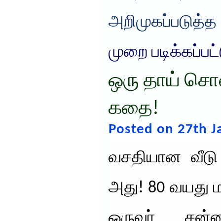
அறிமுகப்படுத்த
முறை படிக்கப்பட
ஒரு தாய் ச
கதை!
Posted on 27th J
வசதியான வீடு
அது! 80 வயது ம
ஒருவர் சன்னல