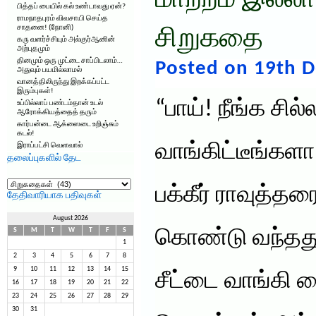
மாற்றம் இல்லா
பித்தப் பையில் கல் உண்டாவது ஏன்?
ராமநாதபுரம் விவசாயி செய்த
சாதனை! (நோனி)
சிறுகதை
கரு வளர்ச்சியும் அல்குர்ஆனின்
அற்புதமும்
தினமும் ஒரு முட்டை சாப்பிடலாம்…
Posted on 19th 
அதுவும் பயமில்லாமல்
வானத்திலிருந்து இறக்கப்பட்ட
இரும்புகள்!
“பாய்! நீங்க சில
உப்பில்லாப் பண்டம்தான் உடல்
ஆரோக்கியத்தைத் தரும்
கார்பன்டை ஆக்ஸைடை உறிஞ்சும்
கடல்!
வாங்கிட்டீங்களா
இராப்பட்சி வெளவால்
தலைப்புகளில் தேட
தலைப்புகளில்
தேட
பக்கீர் ராவுத்தர
தேதிவாரியாக பதிவுகள்
August 2026
கொண்டு வந்தது.
S
M
T
W
T
F
S
1
2
3
4
5
6
7
8
9
10
11
12
13
14
15
சீட்டை வாங்கி ப
16
17
18
19
20
21
22
23
24
25
26
27
28
29
30
31