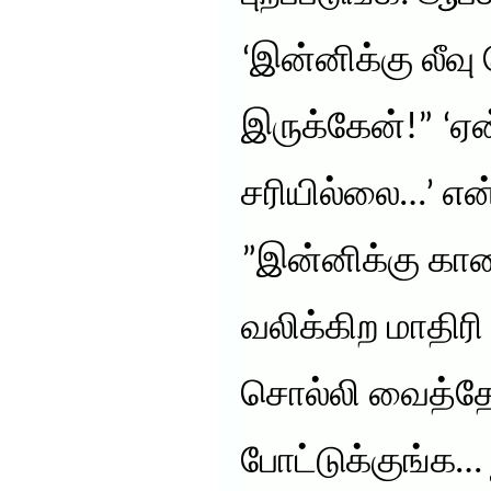
‘இன்னிக்கு லீவ
இருக்கேன்!” ‘ஏன
சரியில்லை…’ என
”இன்னிக்கு கா
வலிக்கிற மாதிரி
சொல்லி வைத்தேன
போட்டுக்குங்க… 