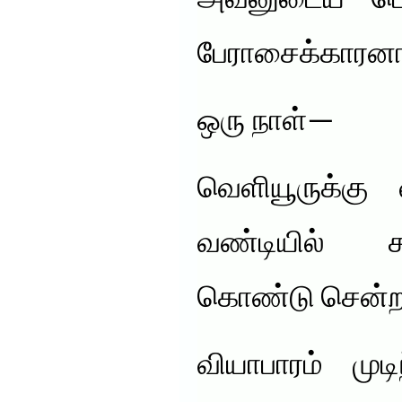
அவனுடைய பெ
பேராசைக்காரனாய
ஒரு நாள்—
வெளியூருக்கு 
வண்டியில் ச
கொண்டு சென்ற
வியாபாரம் முட