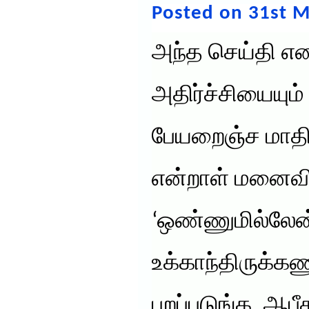
Posted on 31st M
அந்த செய்தி என
அதிர்ச்சியையும
பேயறைஞ்ச மாதிரி
என்றாள் மனைவி
‘ஒண்ணுமில்லேன்
உக்காந்திருக்கணு
புறப்படுங்க. ஆ