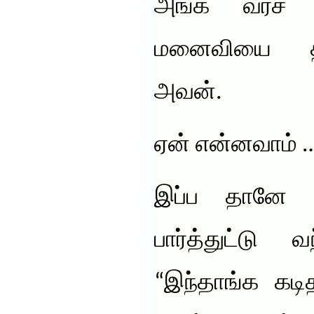
அங்க வரச் ச
மனைவியை திரு
அவன்.
ஏன் என்னவாம் 
இப்ப தானே 
பார்த்துட்டு 
“இந்தாங்க கடி