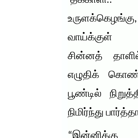
‘தக்காளி
உருளக்கெழங்கு
வாய்க்குள் 
சின்னத் தாளி
எழுதிக் கொண
பூண்டில் நிறுத
நிமிர்ந்து பார்த்த
“இன்னிக்