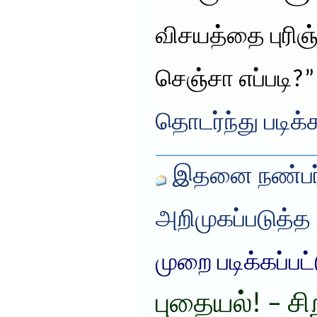
விசயத்தை புரிஞ்
செஞ்சா எப்படி?
தொடர்ந்து படிக்
இதனை நண்பர்
அறிமுகப்படுத்த
முறை படிக்கப்பட
புதையல்! – ச