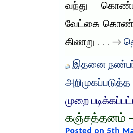
வந்து கொண்டி
வேட்கை கொண்
கிணறு
. . . →
தெ
இதனை நண்பர்
அறிமுகப்படுத்த
முறை படிக்கப்பட
கஞ்சத்தனம் 
Posted on 5th Ma