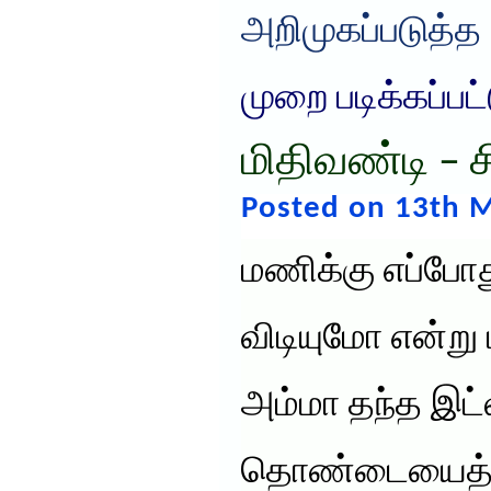
அறிமுகப்படுத்த
முறை படிக்கப்பட
மிதிவண்டி –
Posted on 13th M
மணிக்கு எப்போ
விடியுமோ என்று 
அம்மா தந்த இட்லி
தொண்டையைத் 