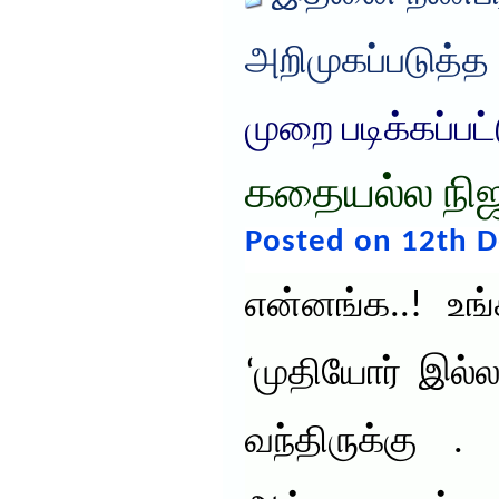
அறிமுகப்படுத்த
முறை படிக்கப்பட
கதையல்ல நிஜ
Posted on 12th 
என்னங்க..! உங
‘முதியோர் இல்லத
வந்திருக்கு 