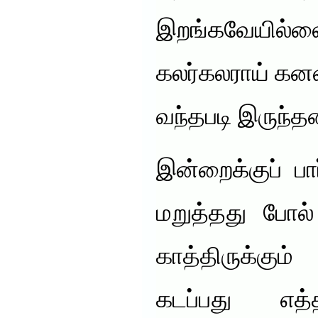
இறங்கவேயில்லை
கலர்கலராய் கனவ
வந்தபடி இருந்த
இன்றைக்குப் பா
மறுத்தது போல்
காத்திருக்கு
கடப்பது எத