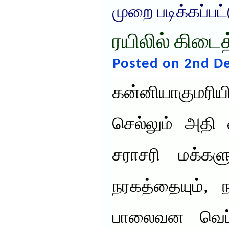
முறை படிக்கப்பட
ரயிலில் கிடைத
Posted on 2nd D
கன்னியாகுமரிய
செல்லும் அதி 
சராசரி மக்களு
நரகத்தையும், ந
பாலைவன வெப்ப