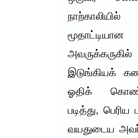
நாற்காலியில் 
மூதாட்டிய
அவருக்கருகி
இடுங்கியக் க
ஓதிக் கொண்டி
படித்து, பெரிய 
வயதுடைய அவர்