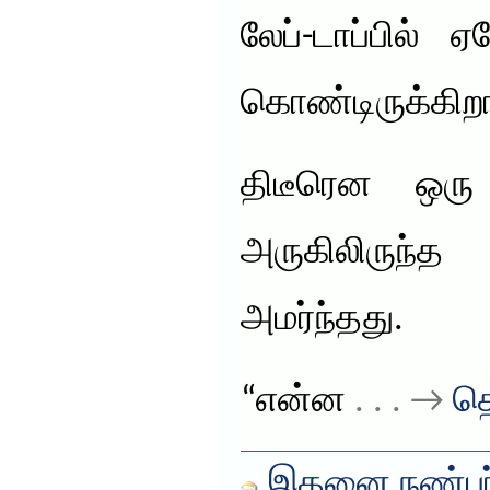
லேப்-டாப்பில்
கொண்டிருக்கிறா
திடீரென ஒரு
அருகிலிருந்
அமர்ந்தது.
“என்ன
. . . →
தெ
இதனை நண்பர்