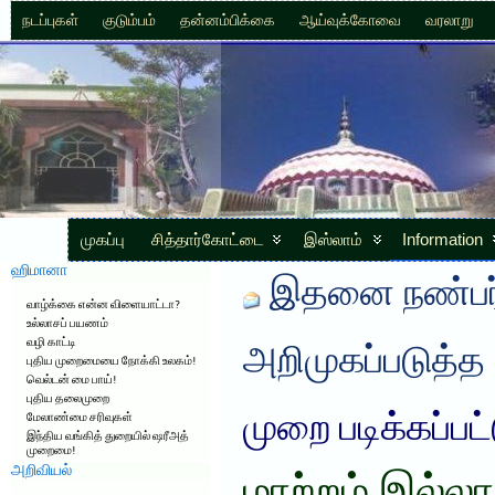
நடப்புகள்
குடும்பம்
தன்னம்பிக்கை
ஆய்வுக்கோவை
வரலாறு
முகப்பு
சித்தார்கோட்டை
இஸ்லாம்
Information
ஹிமானா
இதனை நண்பர்
வாழ்க்கை என்ன விளையாட்டா?
உல்லாசப் பயணம்
வழி காட்டி
அறிமுகப்படுத்த
புதிய முறைமையை நோக்கி உலகம்!
வெல்டன் மை பாய்!
புதிய தலைமுறை
முறை படிக்கப்பட
மேலாண்மை சரிவுகள்
இந்திய வங்கித் துறையில் ஷரீஅத்
முறைமை!
அறிவியல்