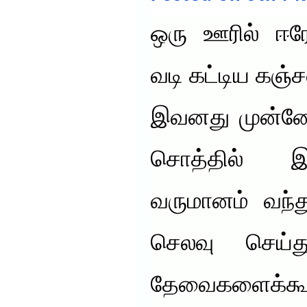
ஒரு ஊரில் ஈரோ
வடி கட்டிய கஞ்
இவனது முன்னோர
சொத்தில் இ
வருமானம் வந்து
செலவு செய்
தேவைகளைக்க