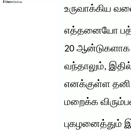
8 Users
Online
உருவாக்கிய வல
எத்தனையோ பத்
20 ஆன்டுகளாக 
வந்தாலும், இதில
எனக்குள்ள தனி 
மறைக்க விரும்ப
புகழனைத்தும் 