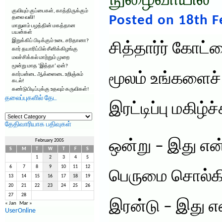
நுழைவாயில் 
குவியும் குப்பைகள், காத்திருக்கும்
Posted on 18th F
தலை வலி!
மாதுளம் பழத்தின் மகத்தான
பயன்கள்
இறுக்கிப் பிடிக்கும் உடை சரிதானா?
சித்தார்ர் கோ
கார் தயாரிப்பில் சீனிக்கிழங்கு
மலச்சிக்கல் மாற்றும் முறை
மூன்று மாத ‘இத்தா’ ஏன்?
மூலம் உங்களைச் 
கார்பன்டை ஆக்ஸைடை உறிஞ்சும்
கடல்!
கண்டுபிடிப்புக்கு உதவும் கருவிகள்!
தலைப்புகளில் தேட
இரட்டிப்பு மகிழ்
தலைப்புகளில்
தேட
தேதிவாரியாக பதிவுகள்
February 2005
ஒன்று – இது என
S
M
T
W
T
F
S
1
2
3
4
5
6
7
8
9
10
11
12
பெருமை சொல்க
13
14
15
16
17
18
19
20
21
22
23
24
25
26
27
28
இரன்டு – இது எ
« Jan
Mar »
UserOnline