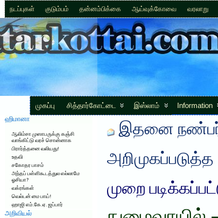
நடப்புகள்
குடும்பம்
தன்னம்பிக்கை
ஆய்வுக்கோவை
வரலாறு
முகப்பு
சித்தார்கோட்டை
இஸ்லாம்
Information
ஹிமானா
இதனை நண்பர்
ஆலிம்சா முஸாபருக்கு கஞ்சி
வாங்கிட்டு வரச் சொன்னாக
பிரார்த்தனை வலியது!
அறிமுகப்படுத்த
உதவி
சகோதர பாசம்
அந்தப் பள்ளிகூடத்துல எல்லாமே
ஓசியா?
முறை படிக்கப்பட
வக்ரங்கள்
வெல்டன் மை பாய்!
ஹாஜி எம்.கே.ஏ. ஜப்பார்
அறிவியல்