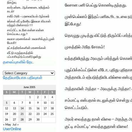
நிகழ்வு
லேசான பனி பெய்து கொண்டிருந்தது.
கார்பன்டை ஆக்ஸைடை உறிஞ்சும்
கடல்!
முன்பெல்லாம் இந்தப் பனிகூூட உடலை நடுக
சலீம் அலி – பறவையியல் ஆர்வலர்
உங்கள் வீட்டிலேயே இலவச கியாஸ்
இப்போது!
மற்றும் மின்சாரம் !!!
சாப்பிட்ட உடனே என்ன என்ன
செய்யகூடாது ?
தொழுது முடித்து விட்டுத் திரும்பிப் பார
சுவாச மரணங்கள் :சுவாசிக்கும் முன்
யோசி!
முகத்தில் அதே சோகம்!
நட்சத்திரங்களின் மரணங்கள்
வீட்டு மருந்தகத்தில்
பப்பாசியும்(பப்பாளி) ஒன்று
வந்ததிலிருந்து அவரும் பார்த்துக் கொண்
தலைப்புகளில் தேட
புதுப்பிக்கப்பட்டுள்ள வீடோ, புதிது பு
தலைப்புகளில்
தேட
அத்தாவிடம் ஏற்படுத்திவிடவில்லை என்பத
தேதிவாரியாக பதிவுகள்
June 2005
அத்தாவின் அத்தா – அவருக்கு அத்தா! என்
S
M
T
W
T
F
S
1
2
3
4
சம்மாட்டி என்பதால் கடலுக்குள் சென்று ம
5
6
7
8
9
10
11
கொட்டப்படும்.
12
13
14
15
16
17
18
19
20
21
22
23
24
25
அவர் வைத்தது தான் விலை – அதற்கு அப்பீ
26
27
28
29
30
« May
Jul »
குட்டி சம்மாட்டி’ வைத்ததுதான் விலை!
UserOnline