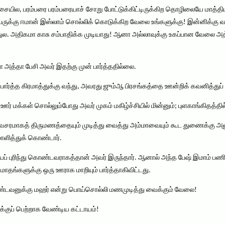
ில, பரம்பரை பரம்பரையாச் சோறு போட்டுக்கிட்டிருக்கிற தொழிலையே மாத்திபு
ருக்கு ஈமான் இஸ்லாம் சொல்லிக் கொடுக்கிற வேலை உங்களுக்கு! இன்னிக்கு வழி
ல. அதிகமா காசு சம்பாதிக்க முடியாது! ஆனா அல்லாவுக்கு உகப்பான வேலை அத்த
அத்தா பேசி அவர் இதற்கு முன் பார்த்ததில்லை.
ர்த்த கிரமாத்துக்கு வந்து, அவரது ஜும்ஆ பிரசங்கத்தை ஊன்றிக் கவனித்துப் பூ
மக்கள் சொல்லும்போது அவர் முகம் மகிழ்ச்சியில் மின்னும்; புளகாங்கிதத்தில் ப
ரமாகத் திருமணத்தையும் முடித்து வைத்து அம்மாவையும் கூட துணைக்கு அனுப்ப
மாளித்துக் கொண்டார்.
ுரிந்து கொண்டவராகத்தான் அவர் இருந்தார். ஆனால் அந்த பேஷ் இமாம் பணிய
மாதங்களுக்கு ஒரு ஊராக மாறியும் பார்த்தாகிவிட்டது.
ண்டவனுக்கு மஹர் என்று பொய்சொல்லி மணமுடித்து வைக்கும் வேலை!
குப் பெற்றாக வேண்டிய கட்டாயம்!