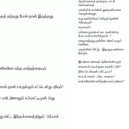
ஆண்களைத் தாக்கும் டாப் 8
பிரச்னைகள்
பாரன்சிக் சயின்ஸ் துறை உங்களை
அழைக்கிறது!.
தைத் தந்தது போல் தான் இருந்தது
கரு வளர்ச்சியும் அல்குர்ஆனின்
அற்புதமும்
கடிகாரம்!
பார்வை குறைபாட்டை கண்ணாடி
போடாமல் சமாளித்தால்…?
மழை வந்தது முன்னே; நோய் வரும்
பின்னே;
புரூக்ளின் ப்ரிட்ஜ் – இது ஒரு உண்மை
நிகழ்வு
இயற்கை உணவும் ஆரோக்கியமும்
கையைக் கடிக்குதா கரண்ட் பில்?
ன்னணிகளோ எந்த மாற்றத்தையும்
நீங்க டென்ஷன் பார்ட்டியா?
ஸஃபர் மாதம் – பீடை மாதமா?
கார்கரேயின் உயிர்த்தியாகம் வீணா?
 தான் யாருக்கும் சட்டென்று புரியும்!
ன் பாடேறினாலும் சம்மாட்டிமுன் அது
ு விட்ட இந்தக்காலத்திலும் ‘அப்பாக்