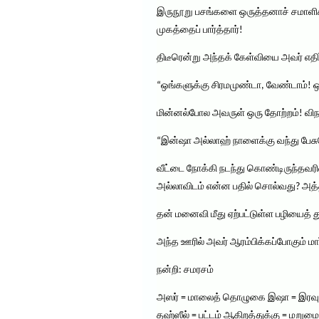
இருநூறு பசங்களை ஒருத்தனாச் சமாளிக
முகத்தைப் பார்த்தார்!
திடீரென்று அந்தக் கேள்வியை அவர் எதிர
“ஒங்களுக்கு சிரமமுண்டா, வேண்டாம்! ஒரு
மின்னல்போல அவருள் ஒரு தோற்றம்! விநாட
“இன்ஷா அல்லாஹ் நாளைக்கு வந்து பேசுவ
வீட்டை நோக்கி நடந்து கொண்டிருந்தவ
அல்லாவிடம் என்ன பதில் சொல்வது? அ
தன் மனைவி மீது ஏற்பட்டுள்ள பழியைத் 
அந்த ஊரில் அவர் ஆரம்பிக்கப்போகும் மா
நன்றி: சமரசம்
அஸர் = மாலைத் தொழுகை இஷா = இரவ
தஹ்ஸீல் = பட்டம் ஆகிறத்துக்கு = மறுமை