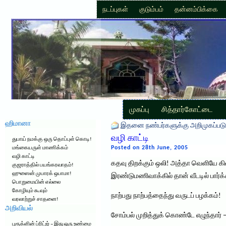
நடப்புகள்
குடும்பம்
தன்னம்பிக்கை
முகப்பு
சித்தார்கோட்டை
ஹிமானா
இதனை நண்பர்களுக்கு அறிமுகப்படு
வழி காட்டி
துபாய் நமக்கு ஒரு தொப்புள் கொடி!
Posted on 28th June, 2005
மங்கையருள் மாணிக்கம்
வழி காட்டி
கதவு திறக்கும் ஒலி! அத்தா வெளியே கி
குஜராத்தில் பயங்கரவாதம்!
ஹுஸைன் முபாரக் ஒபாமா!
இரண்டுமணிவாக்கில் தான் வீடடில் பார்க்
பொறுமையின் எல்லை
கோழியும் கூவும்
நாற்பது நாற்பத்தைந்து வருடப் பழக்கம்!
வரலாற்றுச் சாதனை!
அறிவியல்
சோம்பல் முறித்துக் கொண்டே எழுந்தார் –
புரூக்ளின் ப்ரிட்ஜ் – இது ஒரு உண்மை