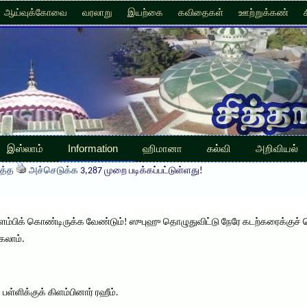
ஆய்வுக்கோவை
வரலாறு
இயற்கை
கவிதைகள்
ஊற்றுக்கண்
இஸ்லாம்
Information
ஹிமானா
கல்வி
அறிவியல்
த்த
அச்செடுக்க
3,287 முறை படிக்கப்பட்டுள்ளது!
ளம்பிக் கொண்டிருக்க வேண்டும்! ஸுபுஹு தொழுதுவிட்டு நேரே கடற்கரைக்குச் 
கலாம்.
 பள்ளிக்குக் கிளம்பினார் ரஹீம்.