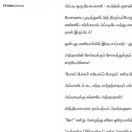
அப்படி ஒரு நியாயவான் – கூடுதல் குறைச்
19 Users
Online
வேலையை முடித்துவிட்டுத் திரும்பும்போத
எண்ணிப் பார்க்காமல் அப்படியே வந்து மன
தான் இருப்பிடம்!
ஒன்பது மணிவாக்கில் இரவு சாப்பாடு – தூ
அத்தாவின் சோர்வுக்கும் சோகத்துக்கு
தைரியமில்லை!
‘போகப் போகச் சரியாய்ப் போகும்’ என்ற 
அம்மாவிடம் கூட எந்த மாற்றத்தையும் பார
அம்மாவுக்கு எல்லாமே அத்தாதான்!
வித்தியாசமான தாம்பத்யம் அவர்களுட
“ளே!” என்று அழைத்து ஏதோ ஓரிரு வார்
“என்னங்க? இந்தாங்க!” என்ற அளவில் த