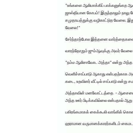
“உங்களை ஆலிமாக்கிப் பாக்கனுங்கற ஆசைய
ஜாஸ்தியான கோபம்! இருந்தாலும் நாலு பே
சமுதாயத்துக்கு வழிகாட்டுற வேலை. இது
வேலை!”
சேர்ந்தாற்போல இத்தனை வார்த்தைகளை 
வாரந்தோறும் ஜும்ஆவுக்கு அவர் வேலை பா
“நம்ம ஆலிசாவோட அத்தா” என்று அந்த ஊர் 
வெளிச்சாப்பாடு ஆகாது என்பதற்காக அவச
கடை, உறவினர் வீட்டில் சாப்பாடு என்று ச
அத்தாவின் மனவோட்டத்தை – ஆசையைப் ப
அந்த ஊர் பிடிக்கவில்லை என்பதால் ஆறு 
பகிரங்கமாகக் கைக்கூலி வாங்கிக் கொ
ஹராமான வருமானக்காரர்களிடம் கைமடக்