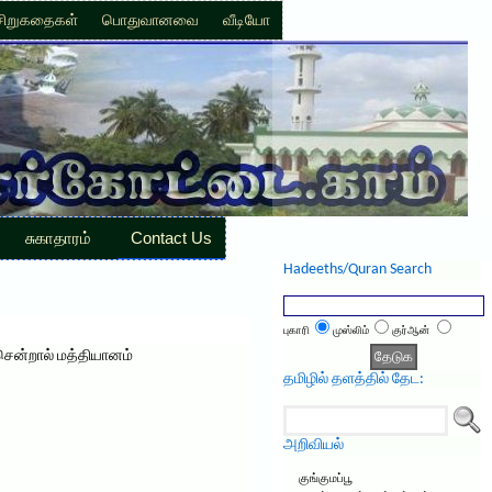
சிறுகதைகள்
பொதுவானவை
வீடியோ
சுகாதாரம்
Contact Us
Hadeeths/Quran Search
புகாரி
முஸ்லிம்
குர்ஆன்
சென்றால் மத்தியானம்
தமிழில் தளத்தில் தேட:
அறிவியல்
குங்குமப்பூ