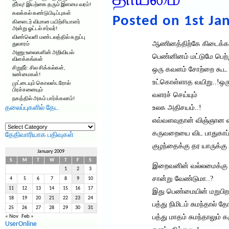
தாய்மை
தீர்வு! இயற்கை தரும் இளமை வரம்!
கலக்கல் கண்டுபிடிப்புகள்
Posted on 1st Ja
கிளைடர் விமான பயிற்சியாளர்
அன்று ஓட்டல் சர்வர்!
விண்வெளி மண்டலத்தில் கறுப்பு
ஆணினத்திற்கே கிடைக்கா
துவாரம்
அணு உலைகளின் அறிவியல்
பெண்னினம் மட்டுமே பெற்ற
விளக்கங்கள்
சிறுநீர்: சில சிக்கல்கள்,
ஒரு கவளம் சோற்றை கூட
உண்மைகள்!
உட்கொள்ளாத வயிறு..!ஒர
முட்டையும் கொலஸ்டரோல்
பிரச்சனையும்
வளரச் செய்யும்
நகத்தில் அகம் பார்க்கலாம்!
உலக அதிசயம்..!
தலைப்புகளில் தேட
எவ்வளவுதான் விஞ்ஞான வ
தலைப்புகளில்
தேட
கருவறையை விட பாதுகா
தேதிவாரியாக பதிவுகள்
குழந்தைக்கு தர யாருக்கு ம
January 2009
S
M
T
W
T
F
S
இறைவனின் வல்லமைக்க
1
2
3
சான்று வேண்டுமா..?
4
5
6
7
8
9
10
11
12
13
14
15
16
17
இது பெண்மையின் மறுபி
18
19
20
21
22
23
24
பத்து நிமிடம் சுமந்தால்
25
26
27
28
29
30
31
பத்து மாதம் சுமந்தாலும்
« Nov
Feb »
UserOnline