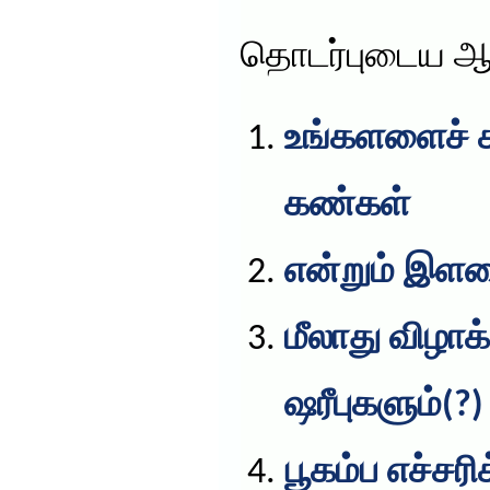
தொடர்புடைய ஆ
உங்களளைச் சு
கண்கள்
என்றும் இள
மீலாது விழாக
ஷரீபுகளும்(?)
பூகம்ப எச்சர