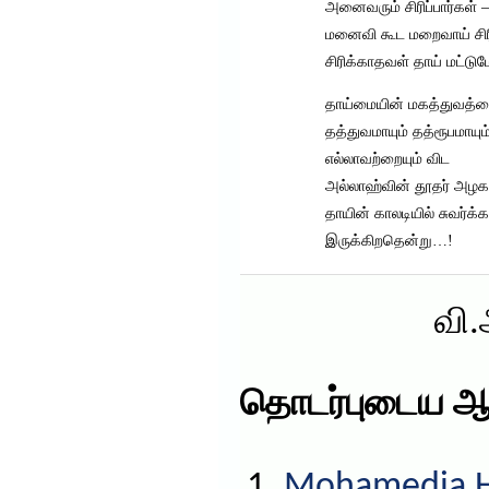
அனைவரும் சிரிப்பார்கள் –
மனைவி கூட மறைவாய் சிரி
சிரிக்காதவள் தாய் மட்டு
தாய்மையின் மகத்துவத்
தத்துவமாயும் தத்ரூபமாயு
எல்லாவற்றையும் விட
அல்லாஹ்வின் தூதர் அழக
தாயின் காலடியில் சுவர்க்க
இருக்கிறதென்று…!
வி
தொடர்புடைய ஆ
Mohamedia HS