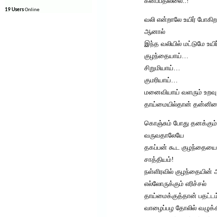
கனப்பதில்லை..!
19 Users
Online
வலி என்றாலே உயிர் போகிற
ஆனால்
இந்த வலியில் மட்டுமே உயிர
குழந்தையாய்…
சிறுமியாய்…
குமரியாய்…
மனைவியாய் வளரும் உறவு
தாய்மையில்தான் தன்னிறை
கொஞ்சும் போது தனக்கும
வருவதாலேயே
தகப்பன் கூட குழந்தைய
சாத்தியம்!
நள்ளிரவில் குழந்தையின
எல்லோருக்கும் எரிச்சல்
தாய்மைக்குத்தான் பதட்டம்
வாழைப்பழ தோலில் வழுக்கி