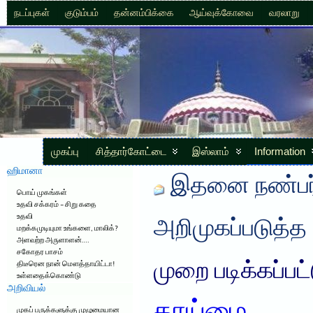
நடப்புகள்
குடும்பம்
தன்னம்பிக்கை
ஆய்வுக்கோவை
வரலாறு
முகப்பு
சித்தார்கோட்டை
இஸ்லாம்
Information
ஹிமானா
இதனை நண்பர்
பொய் முகங்கள்
உதவி சக்கரம் – சிறு கதை
உதவி
அறிமுகப்படுத்த
மறக்கமுடியுமா உங்களை, மாலிக்?
அளவற்ற அருளாளன்….
சகோதர பாசம்
முறை படிக்கப்பட
திடீரென நான் மௌத்தாயிட்டா!
உள்ளதைக்கொண்டு
அறிவியல்
முகப் பருக்களுக்கு முழுமையான