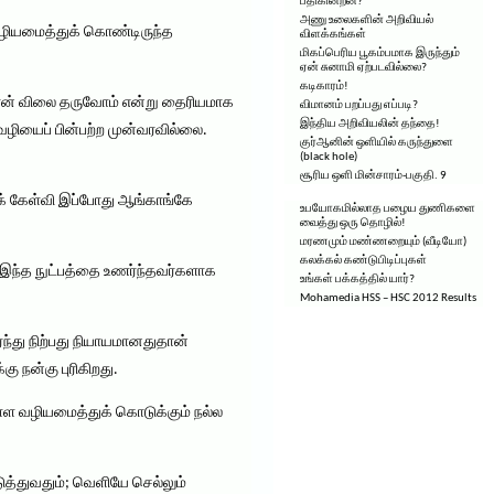
பதிகின்றன?
அணு உலைகளின் அறிவியல்
 வழியமைத்துக் கொண்டிருந்த
விளக்கங்கள்
மிகப்பெரிய பூகம்பமாக இருந்தும்
ஏன் சுனாமி ஏற்படவில்லை?
கடிகாரம்!
ுதான் விலை தருவோம் என்று தைரியமாக
விமானம் பறப்பது எப்படி?
இந்திய அறிவியலின் தந்தை!
 வழியைப் பின்பற்ற முன்வரவில்லை.
குர்ஆனின் ஒளியில் கருந்துளை
(black hole)
சூரிய ஒளி மின்சாரம்-பகுதி. 9
க் கேள்வி இப்போது ஆங்காங்கே
உபயோகமில்லாத பழைய துணிகளை
வைத்து ஒரு தொழில்!
மரணமும் மண்ணறையும் (வீடியோ)
கலக்கல் கண்டுபிடிப்புகள்
 இந்த நுட்பத்தை உணர்ந்தவர்களாக
உங்கள் பக்கத்தில் யார்?
Mohamedia HSS – HSC 2012 Results
்ந்து நிற்பது நியாயமானதுதான்
ு நன்கு புரிகிறது.
ள்ள வழியமைத்துக் கொடுக்கும் நல்ல
த்துவதும்; வெளியே செல்லும்