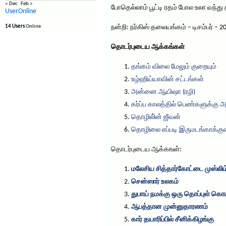
« Dec
Feb »
போதெல்லாம் பூட்டி ரதம் போல உலா வந்து 
UserOnline
14 Users
Online
நன்றி: நர்கிஸ் தலையங்கம் – டிசம்பர் – 2
தொடர்புடைய ஆக்கங்கள்
தங்கம் விலை மேலும் குறையும்
உழ்ஹிய்யாவின் சட்டங்கள்
அன்னை ஆயிஷா (ரழி)
கர்ப்ப காலத்தில் பெண்களுக்கு 
தொழிலி்ன் ஜீவன்
தொழிலை எப்படி இருமடங்காக்கு
தொடர்புடைய ஆக்கஙள்:
மலேசிய சித்தார்கோட்டை முஸ்லிம்
சென்ஸார் உலகம்
துபாய் நமக்கு ஒரு தொப்புள் கொட
ஆபத்தான முன்னுதாரணம்
கார் தயாரிப்பில் சீனிக்கிழங்கு