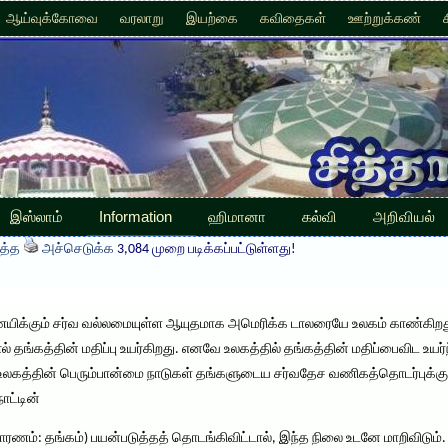
ஆய்வுக்கோவை
வரலாறு
இயற்கை
கவிதைகள்
ஊற்றுக்கண்
இஸ்லாம்
Information
ஹிமானா
கல்வி
அறிவியல்
த்த
அச்செடுக்க
3,084 முறை படிக்கப்பட்டுள்ளது!
யிக்கும் சர்வ வல்லமையுள்ள ஆயுதமாக அமெரிக்க டாலரையே உலகம் காண்கிறது. அ
் தங்கத்தின் மதிப்பு உயர்கிறது. எனவே உலகத்தில் தங்கத்தின் மதிப்பைவிட உயர்ந்
உலகத்தின் பெரும்பான்மை நாடுகள் தங்களுடைய சர்வதேச வணிகத்தொடர்புக்க
ட்டின்
்: தங்கம்) பயன்படுத்தத் தொடங்கிவிட்டால், இந்த நிலை உடனே மாறிவிடும்.