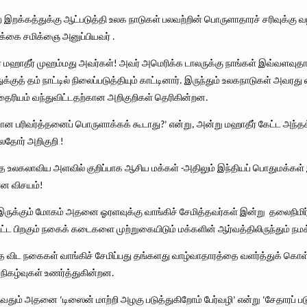
்ற இறக்கத்துக்கு ஆட்படுத்தி உலக நாடுகள் பலவற்றின் பொருளாதாரச் சரிவுக்கு
க்கை சமிக்ஞை அனுப்பியவர் .
டர் மஹாதீர் முஹம்மது அவர்கள்! அவர் அமெரிக்க டாலருக்கு நாங்கள் இவ்வளவ
ுத் தம் நாட்டில் நிலைப்படுத்தியும் காட்டினார். இருந்தும் உலகநாடுகள் அவரது
 தைரியம் வந்துவிட்டதற்கான அறிகுறிகள் தெரிகின்றன.
 பரிவர்த்தனைப் பொருளாக்கக் கூடாது?’ என்று, அன்று மஹாதீர் கேட்ட அந்த
லதோர் அறிகுறி !
 உலகலாவிய அளவில் குறிப்பாக ஆசிய மக்கள் -அதிலும் இந்தியப் பொதுமக்கள்
ான விசயம்!
 -இருக்கும் மோகம் அதனை ஓரளவுக்கு வாங்கிச் சேமித்தவர்கள் இன்று தலைநிமிர
ட்ட பிறகும் நகைக் கடைகளை முற்றுகையிடும் மக்களின் ஆர்வத்திலிருந்தும் நமக்க
தை விட நகைகள் வாங்கிச் சேமிப்பது தங்களது வாழ்வாதாரத்தை வளர்த்துக் கொ
நிகழ்வுகள் உணர்த்துகின்றன.
ம் அதனை ‘டிஸைன் மாற்றி அழகு படுத்துகிறோம் பேர்வழி’ என்று ‘சேதாரப் படு