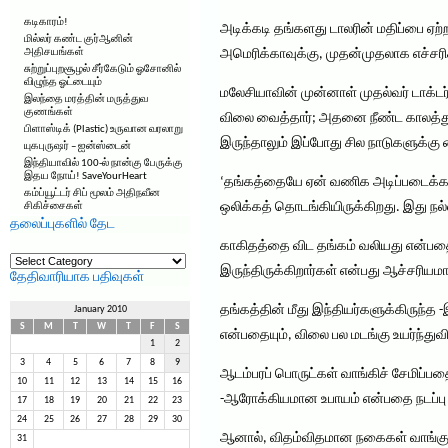
கடிகாரம்!
அடிக்கடி தங்களது டாலரின் மதிப்பை ஏற
மில்லர் கண்ட குர்ஆனின்
அதிசயங்கள்
அமெரிக்காவுக்கு, முதன்முதலாக எச்சரி
சுற்றுப்புறசூழல் சீர்கேடும் ஓசோனில்
விழுந்த ஓட்டையும்
மலேசியாவின் முன்னாள் முதல்வர் டாக்
இலந்தை மரத்தின் மருத்துவ
குணங்கள்
விலை வைத்தார்; அதனை நீண்ட காலத்துக்க
பிளாஸ்டிக் (Plastic) உருவான வரலாறு
இருந்தாலும் இப்போது சில நாடுகளுக்கு
யுகபுருஷர் – ஐன்ஸ்டைன்
இந்தியாவில் 100-ல் நான்கு பேருக்கு
இதய நோய்! SaveYourHeart
‘தங்கத்தையே ஏன் வணிக அடிப்படைக்கான
கம்ப்யூட்டர் சிப் மூலம் அதிநவீன
ஒலிக்கத் தொடங்கியிருக்கிறது. இது நல்
சிகிச்சைகள்
தலைப்புகளில் தேட
காகிதத்தை விட தங்கம் வலியது என்பதை
தலைப்புகளில்
தேட
இருந்திருக்கிறார்கள் என்பது ஆச்சரியம
தேதிவாரியாக பதிவுகள்
தங்கத்தின் மீது இந்தியர்களுக்கிருந்த
January 2010
S
M
T
W
T
F
S
என்பதையும், விலை பல மடங்கு உயர்ந்துவி
1
2
3
4
5
6
7
8
9
ஆடம்பரப் பொருட்கள் வாங்கிச் சேமிப்ப
10
11
12
13
14
15
16
-ஆரோக்கியமான உபாயம் என்பதை நடப்பு 
17
18
19
20
21
22
23
24
25
26
27
28
29
30
ஆனால், விதம்விதமான நகைகள் வாங்குவது
31