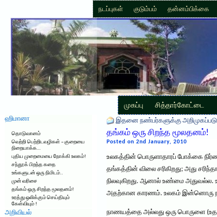
நடப்புகள்
குடும்பம்
தன்னம்பிக்கை
முகப்பு
சித்தார்கோட்டை
ஹிமானா
இதனை நண்பர்களுக்கு அறிமுகப்படு
தங்கம் ஒரு சிறந்த மூலதனம்!
தொடுவானம்
Posted on 2nd January, 2010
வெற்றி பெற்றிடவழிகள் – குறையை
நிறையாக்க…
உலகத்தின் பொருளாதாரப் போக்கை நிர்ண
புதிய முறைமையை நோக்கி உலகம்!
சந்தூக் பிறந்த கதை
தங்கத்தின் விலை சரிகிறது; அது சரிந்தால
உங்களுடன் ஒரு நிமிடம்..
நிலவுகிறது. ஆனால் உண்மை அதுவல்ல. 
முன் வரிசை
தங்கம் ஒரு சிறந்த மூலதனம்!
அதற்கான காரணம். உலகம் இன்னொரு நா
உரத்து ஒலிக்கும் செய்தியும்
கேள்வியும் !
நாணயத்தை அல்லது ஒரு பொருளை (உதாரணம
அறிவியல்