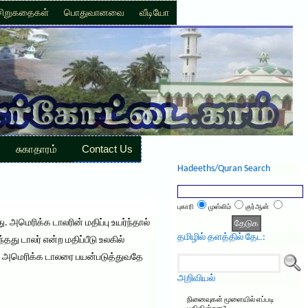
சிறுகதைகள்
பொதுவானவை
வீடியோ
சுகாதாரம்
Contact Us
Hadeeths/Quran Search
புகாரி
முஸ்லிம்
குர்ஆன்
மெரிக்க டாலரின் மதிப்பு உயர்ந்தால்
தமிழில் தளத்தில் தேட:
தது டாலர் என்ற மதிப்பீடு உலகில்
ு அமெரிக்க டாலரை பயன்படுத்துவதே
அறிவியல்
நினைவுகள் மூளையில் எப்படி