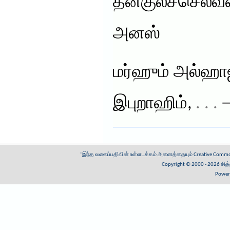
தீன்குலச்செல்
அனஸ்
மர்ஹும் அல்ஹாஜ
இபுறாஹிம்,
. . .
"இந்த வலைப்பதிவின் உள்ளடக்கம் அனைத்தையும்
Creative Common
Copyright © 2000 - 2026
சித
Power