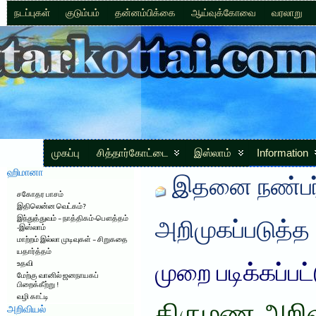
நடப்புகள்
குடும்பம்
தன்னம்பிக்கை
ஆய்வுக்கோவை
வரலாறு
முகப்பு
சித்தார்கோட்டை
இஸ்லாம்
Information
ஹிமானா
இதனை நண்பர்
சகோதர பாசம்
இதிலென்ன வெட்கம்?
இந்துத்துவம் – நாத்திகம்-பௌத்தம்
அறிமுகப்படுத்த
-இஸ்லாம்
மாற்றம் இல்லா முடிவுகள் – சிறுகதை
யதார்த்தம்
உதவி
முறை படிக்கப்பட
மேற்கு வானில் ஜனநாயகப்
பிறைக்கீற்று !
வழி காட்டி
அறிவியல்