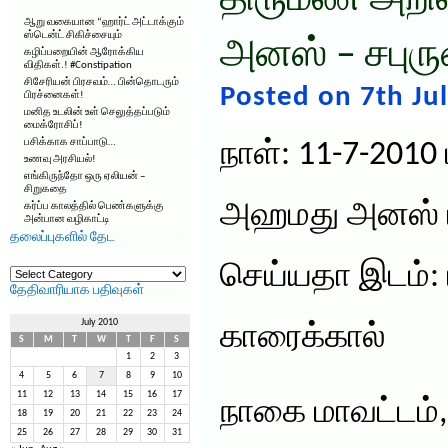
திருமண அறிவி
ஆறு வகையான “ஹார்ட் அட்டாக்கும்
ஸ்டென்ட் சிகிச்சையும்
அனஸ் – சபுர
கழிப்பறையின் ஆரோக்கிய
விதிகள்.! #Constipation
சிசேரியன் பிரசவம்… பின்தொடரும்
Posted on 7th Jul
பிரச்னைகள்!
மனித உடலின் உள் செலுத்தப்படும்
மைக்ரோசிப்!
பசிக்காக சாப்பாடு…
நாள்: 11-7-201
உணவு அரசியல்!
எங்கிருந்தோ ஒரு ஏலியன் –
சிறுகதை
அஹமது அனஸ் ம
கர்ப்ப காலத்தில் பெண்களுக்கு
அன்பான வழிகாட்டி
தலைப்புகளில் தேட
தலைப்புகளில்
செய்யதா இடம்: 
தேட
தேதிவாரியாக பதிவுகள்
July 2010
காரைக்கால்
S
M
T
W
T
F
S
1
2
3
4
5
6
7
8
9
10
11
12
13
14
15
16
17
நாகை மாவட்டம்,
18
19
20
21
22
23
24
25
26
27
28
29
30
31