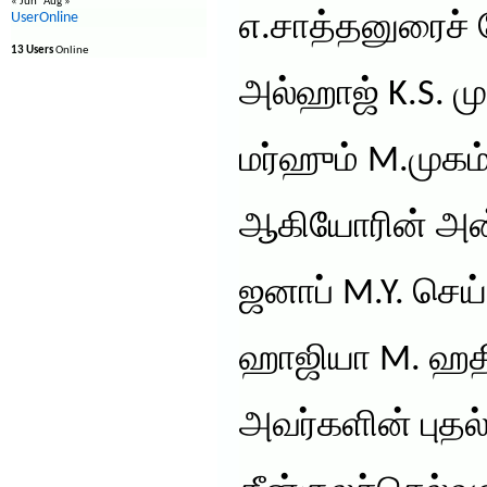
« Jun
Aug »
UserOnline
எ.சாத்தனுரைச் ச
13 Users
Online
அல்ஹாஜ் K.S. ம
மர்ஹும் M.முகம
ஆகியோரின் அன்ப
ஜனாப் M.Y. செய்ய
ஹாஜியா M. ஹதி
அவர்களின் புதல