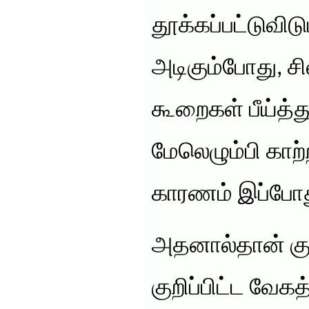
தூக்கப்பட்டுவிடும
அடிகும்போது, சில
கூறைகள் பீய்த்
மேலெழும்பி காற்
காரணம் இப்போது
அதனால்தான் கு
குறிப்பிட்ட வேக