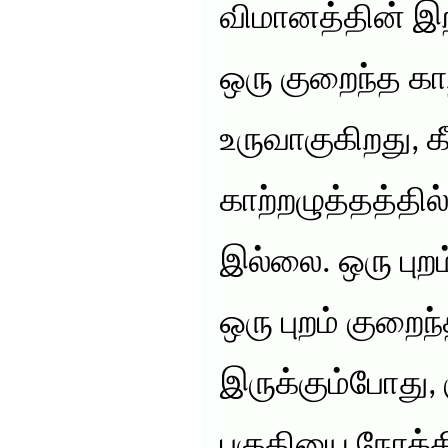
விமானத்தின் இற
ஒரு குறைந்த கா
உருவாகுகிறது, கீ
காற்றழுத்தத்தில்
இல்லை. ஒரு புறம
ஒரு புறம் குறைந
இருக்கும்போது,
பகுதியை நோக்க