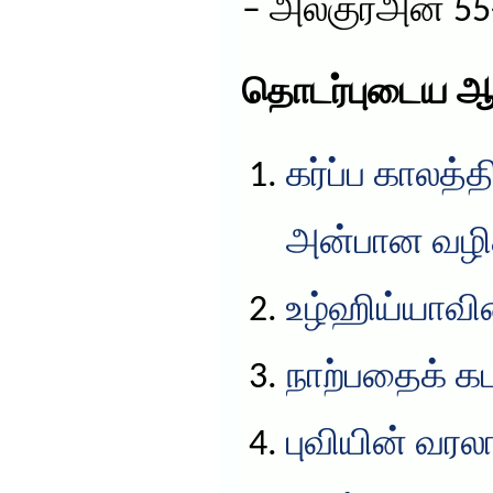
– அல்குர்அன் 55
தொடர்புடைய ஆ
கர்ப்ப காலத்
அன்பான வழிக
உழ்ஹிய்யாவின
நாற்பதைக் கட
புவியின் வரல