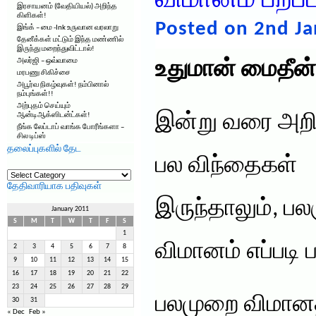
விமானம் பறப்ப
இரசாயனம் (வேதியியல்) அறிந்த
கிளிகள்!
Posted on 2nd Ja
இங்க் – மை -Ink உருவான வரலாறு
தேனீக்கள் மட்டும் இந்த மண்ணில்
இருந்து மறைந்துவிட்டால்!
அலர்ஜி – ஒவ்வாமை
உதுமான் மைதீன்
மரபணு சிகிச்சை
அபூர்வ நிகழ்வுகள்! நம்பினால்
நம்புங்கள்!!
அற்புதம் செய்யும்
இன்று வரை அறி
ஆன்டிஆக்ஸிடன்ட்கள்!
நீங்க லேப்டாப் வாங்க போரீங்களா –
சில டிப்ஸ்
தலைப்புகளில் தேட
பல விந்தைகள்
தலைப்புகளில்
தேட
தேதிவாரியாக பதிவுகள்
இருந்தாலும், பல
January 2011
S
M
T
W
T
F
S
1
விமானம் எப்படி 
2
3
4
5
6
7
8
9
10
11
12
13
14
15
16
17
18
19
20
21
22
23
24
25
26
27
28
29
பலமுறை விமானத
30
31
« Dec
Feb »