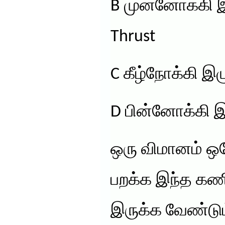
B முன்னோக்கி இழ
Thrust
C கீழ்நோக்கி இழ
D பின்னோக்கி இழ
ஒரு விமானம் ஒர
பறக்க இந்த கண
இருக்க வேண்டும