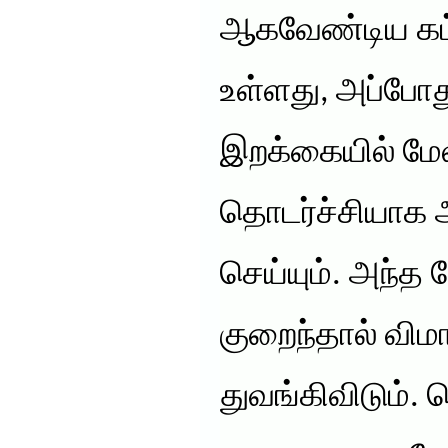
ஆகவேண்டிய கட்ட
உள்ளது, அப்போ
இறக்கையில் மேலி
தொடர்ச்சியாக
செய்யும். அந்த 
குறைந்தால் விம
துவங்கிவிடும்.