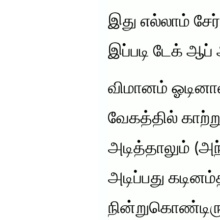
இது எல்லாம் சேர
இப்படி டேக் ஆப்
விமானம் ஓடினால
வேகத்தில் காற்ற
அடித்தாலும் (அந
அடிப்பது கடினம
நின்றுகொண்டிரு