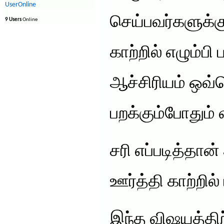
UserOnline
செய்பவர்களுக்கு
9 Users
Online
காற்றில் எழும்பி
ஆச்சிரியம் ஒவ
பறக்கும்போதும் 
சரி எப்படித்தான
ஊர்த்தி காற்றில
இந்த விஷயத்திற