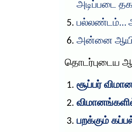
அடிப்படை தக
பல்லண்டம்… அ
அன்னை ஆயிஷ
தொடர்புடைய ஆ
சூப்பர் விமா
விமானங்களில
பறக்கும் கப்பல