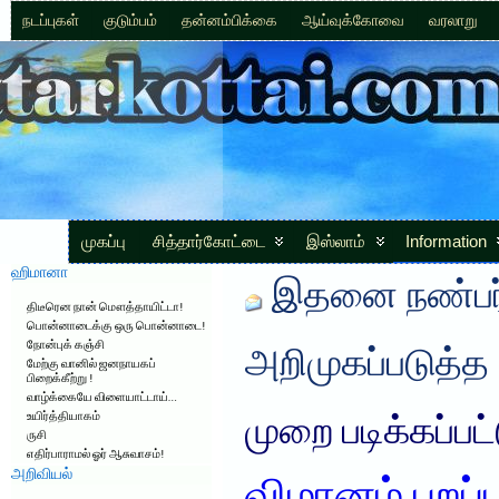
நடப்புகள்
குடும்பம்
தன்னம்பிக்கை
ஆய்வுக்கோவை
வரலாறு
முகப்பு
சித்தார்கோட்டை
இஸ்லாம்
Information
ஹிமானா
இதனை நண்பர்
திடீரென நான் மௌத்தாயிட்டா!
பொன்னாடைக்கு ஒரு பொன்னாடை!
நோன்புக் கஞ்சி
அறிமுகப்படுத்த
மேற்கு வானில் ஜனநாயகப்
பிறைக்கீற்று !
வாழ்க்கையே விளையாட்டாய்…
உயிர்த்தியாகம்
முறை படிக்கப்பட
ருசி
எதிர்பாராமல் ஓர் ஆசுவாசம்!
அறிவியல்