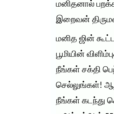
மனிதனால் பறக்க 
இறைவன் திரும
மனித ஜின் கூட்
பூமியின் விளிம்
நீங்கள் சக்தி பெ
செல்லுங்கள்! ஆற
நீங்கள் கடந்து ச