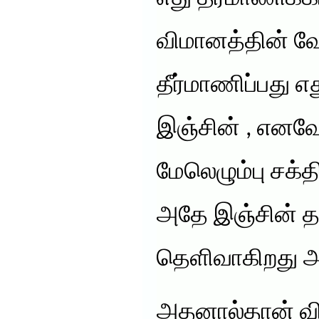
விமானத்தின் வ
தீர்மாணிப்பது எ
இஞ்சின் , எனவ
மேலெழும்பு சக்த
அதே இஞ்சின் த
தெளிவாகிறது 
அதனால்தான் வ