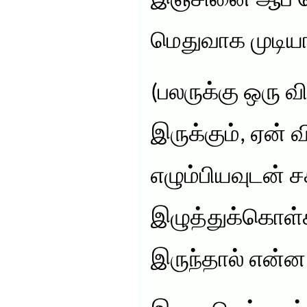
இஞ்சினை ஆப் ச
மெதுவாக முடியா
(பலருக்கு ஒரு 
இருக்கும், ஏன்
எழும்பியவுடன் 
இழுத்துக்கொள்
இருந்தால் என்ன 