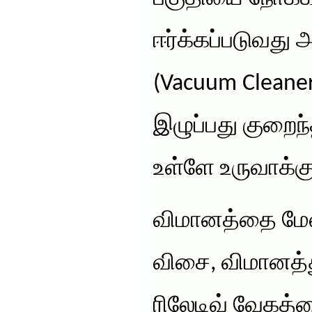
ஈர்க்கப்படுவது 
(Vacuum Clean
இழுப்பது குறைந
உள்ளே உருவாக்க
விமானத்தை மேல
விசை, விமானத்த
ரிலேடிவ் வேகத்