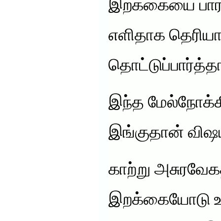
இறக்கையை பார்
எளிதாக தெரிய
தொட்டுப்பார்த்த
இந்த மேல்நோக்
இங்குதான் விஷ
காற்று அசுரவேக
இறக்கையோடு உர