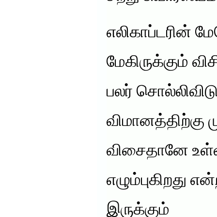
எலிகாப்டரின் ம
மேகிருக்கும் வி
பலர் சொல்லிவிடு
விமானத்திற்கு 
விசைதானே உள்ளத
எழும்புகிறது என
இருக்கும்