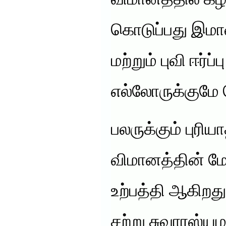
விமானத்தில் கீ
கொடுப்பது இம
மற்றும் புவி ஈர்ப
எல்லோருக்குமே த
பலருக்கும் புரிய
விமானத்தின் மே
உற்பத்தி ஆகிறத
சற்று சுவாரஸ்ய