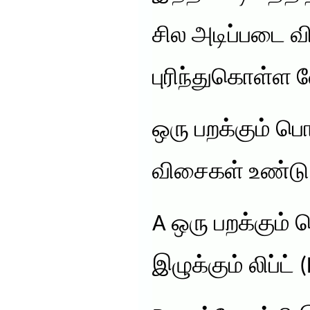
சில அடிப்படை 
புரிந்துகொள்ள 
ஒரு பறக்கும் ப
விசைகள் உண்டு
A ஒரு பறக்கும்
இழுக்கும் லிப்ட் (L