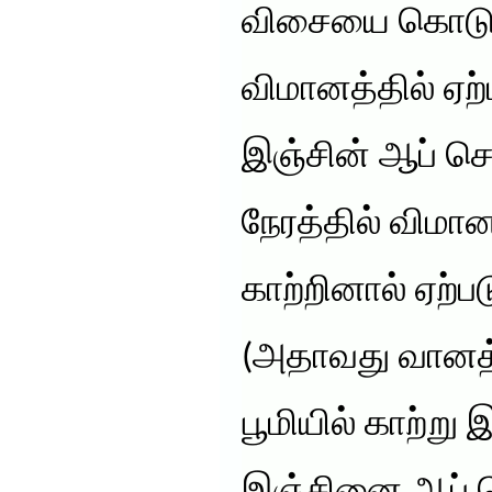
விசையை கொடுப்
விமானத்தில் ஏற்ப
இஞ்சின் ஆப் செய
நேரத்தில் விமா
காற்றினால் ஏற்ப
(அதாவது வானத்
பூமியில் காற்று