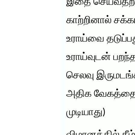
இதை செய்வதற்
காற்றினால் சக்கர
உராய்வை தடுப்ப
உராய்வுடன் பறந
செலவு இருமடங்க
அதிக வேகத்தை 
முடியாது)