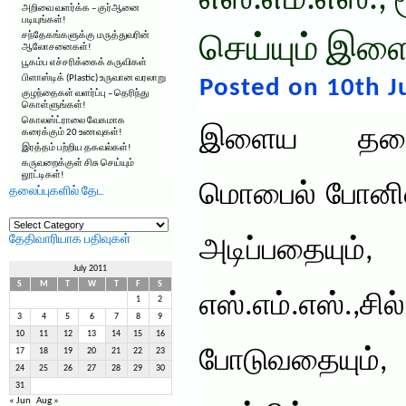
எஸ்.எம்.எஸ்.
அறிவை வளர்க்க – குர்ஆனை
படியுங்கள்!
சந்தேகங்களுக்கு மருத்துவரின்
செய்யும் இ
ஆலோசனைகள்!
பூகம்ப எச்சரிக்கைக் கருவிகள்
பிளாஸ்டிக் (Plastic) உருவான வரலாறு
Posted on 10th J
குழந்தைகள் வளர்ப்பு – தெரிந்து
கொள்ளுங்கள்!
கொலஸ்ட்ராலை வேகமாக
இளைய தலைம
கரைக்கும் 20 உணவுகள்!
இரத்தம் பற்றிய தகவல்கள்!
கருவறைக்குள் சிசு செய்யும்
லூட்டிகள்!
மொபைல் போனில
தலைப்புகளில் தேட
தலைப்புகளில்
தேட
தேதிவாரியாக பதிவுகள்
அடிப்பதையு
July 2011
S
M
T
W
T
F
S
எஸ்.எம்.எஸ
1
2
3
4
5
6
7
8
9
10
11
12
13
14
15
16
போடுவதையும
17
18
19
20
21
22
23
24
25
26
27
28
29
30
31
« Jun
Aug »