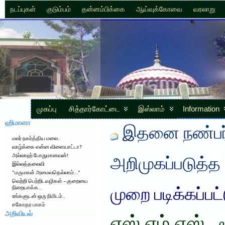
நடப்புகள்
குடும்பம்
தன்னம்பிக்கை
ஆய்வுக்கோவை
வரலாறு
முகப்பு
சித்தார்கோட்டை
இஸ்லாம்
Information
ஹிமானா
இதனை நண்பர்
மலர் நகர்த்திய மலை..
வாழ்க்கை என்ன விளையாட்டா?
அல்லாஹ் போதுமானவன்!
அறிமுகப்படுத்த
இல்லத்தலைவி
“மருமகள் அமைவதெல்லாம்…”
வெற்றி பெற்றிடவழிகள் – குறையை
நிறையாக்க…
முறை படிக்கப்பட
உங்களுடன் ஒரு நிமிடம்..
சகோதர பாசம்
அறிவியல்