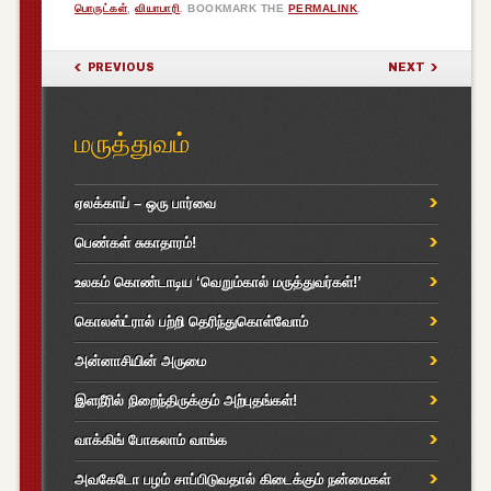
பொருட்கள்
,
வியாபாரி
. BOOKMARK THE
PERMALINK
.
POST NAVIGATION
PREVIOUS
NEXT
மருத்துவம்
ஏலக்காய் – ஒரு பார்வை
பெண்கள் சுகாதாரம்!
உலகம் கொண்டாடிய ‘வெறும்கால் மருத்துவர்கள்!’
கொலஸ்ட்ரால் பற்றி தெரிந்துகொள்வோம்
அன்னாசியின் அருமை
இளநீரில் நிறைந்திருக்கும் அற்புதங்கள்!
வாக்கிங் போகலாம் வாங்க
அவகேடோ பழம் சாப்பிடுவதால் கிடைக்கும் நன்மைகள்