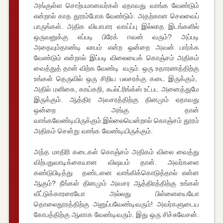
அங்குள்ள சொற்பமானவர்கள் ஏதாவது வாங்க வேண்டும்
என்றால் காத தூரம்போக வேண்டும். அதற்கான செலவைப்
பாருங்கள். அதிக வியாபார வாய்ப்பு இல்லாத இடங்களில்
ஒருவனுக்கு எப்படி பிரேக் ஈவன் வரும்? அப்படி
அதையும்தாண்டி லாபம் என்ற ஒன்றை அவன் பார்க்க
வேண்டும் என்றால் இப்படி விலையைக் கொஞ்சம் அதிகம்
வைத்துத் தான் விற்க வேண்டி வரும். ஒரு உதாரணத்திற்கு
உங்கள் தெருவில் ஒரு சிறிய பலசரக்கு கடை இருக்கும்,
அதில் மளிகை, காய்கறி, கூல்ட்ரிங்க்ஸ் உட்பட அனைத்துமே
இருக்கும். ஆத்திர அவசரத்திற்கு தினமும் ஏதாவது
ஒன்றை அங்கு தான்
வாங்கவேண்டியிருக்கும்.இல்லையென்றால் கொஞ்சம் தூரம்
அதிகம் சென்று வாங்க வேண்டியிருக்கும்.
அந்த மாதிரி கடைகள் கொஞ்சம் அதிகம் விலை வைத்து
விற்பதுவாடிக்கையான விஷயம் தான். அவர்களை
கண்டுபிடித்து தண்டனை வாங்கிக்கொடுத்தால் என்ன
ஆகும்? நீங்கள் தினமும் அவசர ஆத்திரத்திற்கு உங்கள்
வீட்டுக்காரரையோ அல்லது பிள்ளையையோ
தொலைதூரத்திற்கு அனுப்பவேண்டிவரும்! அவர்களுடைய
கோபத்திற்கு ஆளாக வேண்டிவரும். இது ஒரு சிச்சுவேசன்.