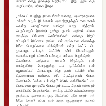
என்ன? என்று நமக்குத் தெரியுமா? இது பற்றிய ஒரு
விழிப்புணர்வு பார்வை இதோ…
முக்கியப் பேருந்து நிலையங்கள் போன்ற, அவசரகதியாக
மக்கள் கூடும் இடங்களில் அமைந்திருக்கும் கடைகளில்
சென்று பொருட்களை வாங்கும் போது பார்த்தால்,
பெரும்பாலும் இரண்டு மூன்று ரூபாய் அதிகம் விலை
வைத்தே விற்பனை செய்கிறார்கள். என்னது இது?
எம்.ஆர்.பி இவ்வளவு தானே, ஏன் அதிகமான விலைக்கு
இந்த பொருட்களை விற்கிறீர்கள் என்று கேட்டு விட
முடியாது. அப்படிக் கேட்பின் சுற்றி நிற்பவர்களும்,
கடைக்காரரும் நம்மைப் பார்க்கும் பார்வை இருக்கிறதே…
கொடுமை. அத்தனை ஏளனம் இருக்கும். நாம்
வாங்குகின்ற பொருளுக்கு காசு குடுக்கின்ற நாம்
எஜமானர்கள் கிடையாது. இது தான் நடப்பில் உள்ள
நிதர்சனமான உண்மை. சரி, அதட்டித்தான் கேட்க
வேண்டாம், “என்ன சார் இது? இப்டிப் பண்றீங்களே” என
நியாயமான முறையில் கேட்டாலும் கூட… அதான் எல்லாரும்
வாங்கிட்டுப் போறாங்களே.. உனக்கு மட்டும் என்னய்யான்னு
துரத்தாத குறையாக, ஒரு அலட்சியப் பதில் வரும். ஏன்
இந்த நிலை? எப்படி நாம் இந்த சூழலுக்குத் தள்ளப்
பட்டோம்?