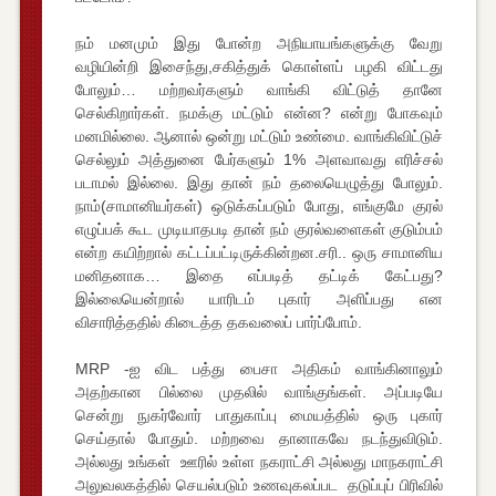
நம் மனமும் இது போன்ற அநியாயங்களுக்கு வேறு
வழியின்றி இசைந்து,சகித்துக் கொள்ளப் பழகி விட்டது
போலும்… மற்றவர்களும் வாங்கி விட்டுத் தானே
செல்கிறார்கள். நமக்கு மட்டும் என்ன? என்று போகவும்
மனமில்லை. ஆனால் ஒன்று மட்டும் உண்மை. வாங்கிவிட்டுச்
செல்லும் அத்துனை பேர்களும் 1% அளவாவது எரிச்சல்
படாமல் இல்லை. இது தான் நம் தலையெழுத்து போலும்.
நாம்(சாமானியர்கள்) ஒடுக்கப்படும் போது, எங்குமே குரல்
எழுப்பக் கூட முடியாதபடி தான் நம் குரல்வளைகள் குடும்பம்
என்ற கயிற்றால் கட்டப்பட்டிருக்கின்றன.சரி.. ஒரு சாமானிய
மனிதனாக… இதை எப்படித் தட்டிக் கேட்பது?
இல்லையென்றால் யாரிடம் புகார் அளிப்பது என
விசாரித்ததில் கிடைத்த தகவலைப் பார்ப்போம்.
MRP -ஐ விட பத்து பைசா அதிகம் வாங்கினாலும்
அதற்கான பில்லை முதலில் வாங்குங்கள். அப்படியே
சென்று நுகர்வோர் பாதுகாப்பு மையத்தில் ஒரு புகார்
செய்தால் போதும். மற்றவை தானாகவே நடந்துவிடும்.
அல்லது உங்கள் ஊரில் உள்ள நகராட்சி அல்லது மாநகராட்சி
அலுவலகத்தில் செயல்படும் உணவுகலப்பட தடுப்புப் பிரிவில்