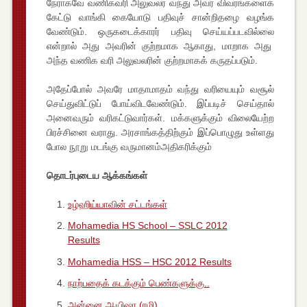
நேராகவே வணிகவரி அலுவலர் வந்து அவர் விவரங்களைக்
கேட்டு வாங்கி கையோடு பதிவுச் சான்றிதழை வழங்க
வேண்டும். ஒருகடைக்காரர் பதிவு செய்யப்படவில்லை
என்றால் அது அவரின் குற்றமாக ஆகாது, மாறாக அது
அந்த வணிக வரி அலுவலரின் குற்றமாகக் கருதப்படும்.
அதேப்போல் அவரே மாதாமாதம் வந்து வரியையும் வசூல்
செய்துவிட்டுப் போய்விடவேண்டும். இப்படிச் செய்தால்
அனைவரும் வரிகட்டுவார்கள். மக்களுக்கும் விலையேற்ற
பிரச்சினை வராது. அரசாங்கத்திற்கும் இப்பொழுது உள்ளது
போல நூறு மடங்கு வருமானம்அதிகரிக்கும்
தொடர்புடைய ஆக்கங்கள்
உழ்ஹிய்யாவின் சட்டங்கள்
Mohamedia HS School – SSLC 2012
Results
Mohamedia HSS – HSC 2012 Results
நாற்பதைக் கடக்கும் பெண்களுக்கு..
அன்னை ஆயிஷா (ரழி)