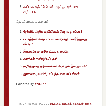
கர்ப்ப காலத்தில் பெண்களுக்கு அன்பான
வழிகாட்டி
தொடர்புடைய ஆக்கஙள்:
தேர்வில் அதிக மதிப்பெண் பெறுவது எப்படி?
பணத்தின் அருமையை உணர்வது, உணர்த்துவது
எப்படி?
இஸ்லாமிற்கு வழிகாட்டியது பைபிள்
கலக்கல் கண்டுபிடிப்புகள்
சூபித்துவத் தரீக்காக்கள் அன்றும் இன்றும் -20
ஜனாஸா (மய்யித்) சம்பந்தமான சட்டங்கள்
Powered by
YARPP
.
THIS ENTRY WAS TAGGED
எம்.ஆர்.பி
,
கடைகள்
,
நுகர்வோர்
,
புகார்
,