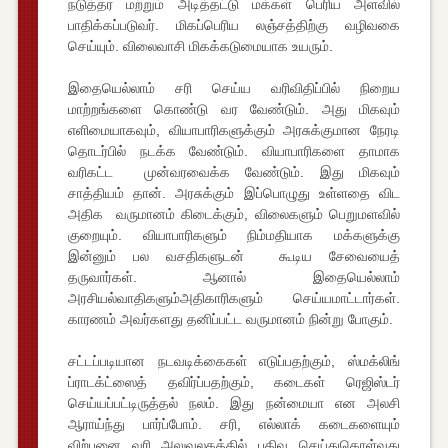
நடுத்தர மற்றும் அடித்தட்டு மக்கள் பெரிய அளவில்
பாதிக்கப்படுவர். மிகப்பெரிய லஞ்சத்திற்கு வழிவகை
செய்யும். விலைவாசி மிகக்கடுமையாக உயரும்.
இதையெல்லாம் சரி செய்ய வரிவிதிப்பில் நிறைய
மாற்றங்களை கொண்டு வர வேண்டும். அது மிகவும்
எளிமையாகவும், வியாபாரிகளுக்கும் அரசுக்குமான நேரடி
தொடர்பில் நடக்க வேண்டும். வியாபாரிகளை தாமாக
வரிகட்ட முன்வரவைக்க வேண்டும். இது மிகவும்
சாத்தியம் தான். அரசுக்கும் இப்பொழுது உள்ளதை விட
அதிக வருமானம் கிடைக்கும், விலைகளும் பெறுமளவில்
குறையும். வியாபாரிகளும் நிம்மதியாக மக்களுக்கு
இன்னும் பல வசதிகளுடன் கூடிய சேவையைத்
தருவார்கள். ஆனால் இதையெல்லாம்
அரசியல்வாதிகளும்அதிகாரிகளும் செய்யமாட்டார்கள்.
காரணம் அவர்களது தனிப்பட்ட வருமானம் நின்று போகும்.
சட்டப்படியான நடவடிக்கைகள் எடுப்பதற்கும், ஸ்மக்லிங்
ப்ராடக்ட்ஸைத் தவிர்ப்பதற்கும், கடைகள் ரெஜிஸ்டர்
செய்யப்பட்டிருத்தல் நலம். இது நன்மையா என அலசி
ஆராய்ந்து பார்ப்போம். சரி, எல்லாக் கடைகளையும்
விற்பனை வரி அலுவலகத்தில் பதிவு செய்துகொள்வது