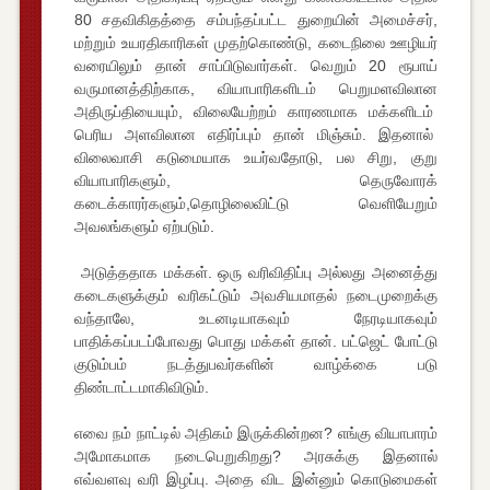
80 சதவிகிதத்தை சம்பந்தப்பட்ட துறையின் அமைச்சர்,
மற்றும் உயரதிகாரிகள் முதற்கொண்டு, கடைநிலை ஊழியர்
வரையிலும் தான் சாப்பிடுவார்கள். வெறும் 20 ரூபாய்
வருமானத்திற்காக, வியாபாரிகளிடம் பெறுமளவிலான
அதிருப்தியையும், விலையேற்றம் காரணமாக மக்களிடம்
பெரிய அளவிலான எதிர்ப்பும் தான் மிஞ்சும். இதனால்
விலைவாசி கடுமையாக உயர்வதோடு, பல சிறு, குறு
வியாபாரிகளும், தெருவோரக்
கடைக்காரர்களும்,தொழிலைவிட்டு வெளியேறும்
அவலங்களும் ஏற்படும்.
அடுத்ததாக மக்கள். ஒரு வரிவிதிப்பு அல்லது அனைத்து
கடைகளுக்கும் வரிகட்டும் அவசியமாதல் நடைமுறைக்கு
வந்தாலே, உடனடியாகவும் நேரடியாகவும்
பாதிக்கப்படப்போவது பொது மக்கள் தான். பட்ஜெட் போட்டு
குடும்பம் நடத்துபவர்களின் வாழ்க்கை படு
திண்டாட்டமாகிவிடும்.
எவை நம் நாட்டில் அதிகம் இருக்கின்றன? எங்கு வியாபாரம்
அமோகமாக நடைபெறுகிறது? அரசுக்கு இதனால்
எவ்வளவு வரி இழப்பு. அதை விட இன்னும் கொடுமைகள்