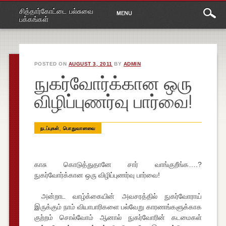
Main
Skip
சித்தார்கோட்டை பல்சுவை
MENU
to
menu
பக்கங்கள்
content
POSTED ON
AUGUST 3, 2011
BY
ADMIN
நுகர்வோர்க்கான ஒரு
விழிப்புணர்வு பார்வை!
,
நடப்புகள்
பொதுவானவை
காசு கொடுத்துதானே சார் வாங்குறீங்க….?
நுகர்வோர்க்கான ஒரு விழிப்புணர்வு பார்வை!
அன்றாட வாழ்க்கையின் அவசரத்தில் நுகர்வோராய்
இருக்கும் நாம் வியாபாரிகளை பல்வேறு காரணங்களுக்காக
குற்றம் சொல்வோம் ஆனால் நுகர்வோரின் கடமைகள்