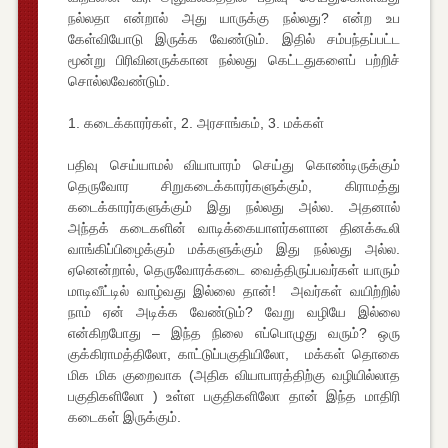
நல்லதா என்றால் அது யாருக்கு நல்லது? என்ற உப
கேள்வியோடு இருக்க வேண்டும். இதில் சம்பந்தப்பட்ட
மூன்று பிரிவினருக்கான நல்லது கெட்டதுகளைப் பற்றிச்
சொல்லவேண்டும்.
1. கடைக்காரர்கள், 2. அரசாங்கம், 3. மக்கள்
பதிவு செய்யாமல் வியாபாரம் செய்து கொண்டிருக்கும்
தெருவோர சிறுகடைக்காரர்களுக்கும், கிராமத்து
கடைக்காரர்களுக்கும் இது நல்லது அல்ல. அதனால்
அந்தக் கடைகளின் வாடிக்கையாளர்களான தினக்கூலி
வாங்கிப்பிழைக்கும் மக்களுக்கும் இது நல்லது அல்ல.
ஏனென்றால், தெருவோரக்கடை வைத்திருப்பவர்கள் யாரும்
மாடிவீட்டில் வாழ்வது இல்லை தான்! அவர்கள் வயிற்றில்
நாம் ஏன் அடிக்க வேண்டும்? வேறு வழியே இல்லை
என்கிறபோது – இந்த நிலை எப்பொழுது வரும்? ஒரு
குக்கிராமத்திலோ, காட்டுப்பகுதியிலோ, மக்கள் தொகை
மிக மிக குறைவாக (அதிக வியாபாரத்திற்கு வழியில்லாத
பகுதிகளிலோ ) உள்ள பகுதிகளிலோ தான் இந்த மாதிரி
கடைகள் இருக்கும்.