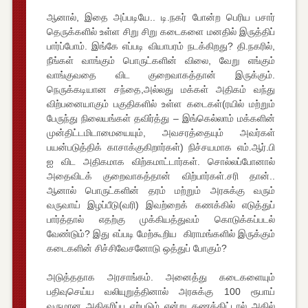
ஆனால், இதை அப்படியே.. டி.நகர் போன்ற பெரிய பசார்
தெருக்களில் உள்ள சிறு சிறு கடைகளை மனதில் இருத்திப்
பார்ப்போம். இங்கே எப்படி வியாபரம் நடக்கிறது? தி.நகரில்,
நீங்கள் வாங்கும் பொருட்களின் விலை, வேறு எங்கும்
வாங்குவதை விட குறைவாகத்தான் இருக்கும்.
நெருக்கடியான சந்தை,அல்லது மக்கள் அதிகம் வந்து
விற்பனையாகும் பகுதிகளில் உள்ள கடைகள்(ரயில் மற்றும்
பேருந்து நிலையங்கள் தவிர்த்து – இங்கெல்லாம் மக்களின்
முன்திட்டமிடாமையையும், அவசரத்தையும் அவர்கள்
பயன்படுத்திக் காசாக்குகிறார்கள்) நிச்சயமாக எம்.ஆர்.பி
ஐ விட அதிகமாக விற்கமாட்டார்கள். சொல்லப்போனால்
அதைவிடக் குறைவாகத்தான் விற்பார்கள்.சரி தான்..
ஆனால் பொருட்களின் தரம் மற்றும் அரசுக்கு வரும்
வருவாய் இழப்பீடு(வரி) இவற்றைக் கணக்கில் எடுத்துப்
பார்த்தால் எதற்கு முக்கியத்துவம் கொடுக்கப்படல்
வேண்டும்? இது எப்படி மேற்கூறிய கிராமங்களில் இருக்கும்
கடைகளின் சிச்சிவேசனோடு ஒத்துப் போகும்?
அடுத்ததாக அரசாங்கம். அனைத்து கடைகளையும்
பதிவுசெய்ய வலியுறுத்தினால் அரசுக்கு 100 ரூபாய்
வருமான அதிகரிப்பு ஏற்படும் என்று கணக்கிட்டால் அதில்