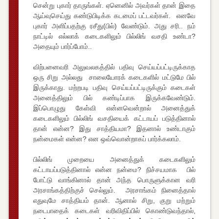
சென்று புகார் தாருங்கள். ஏனெனில் அவர்கள் தான் இதை
ஆய்வுசெய்து கண்டுபிடிக்க கடமைப் பட்டவர்கள். எனவே
புகார் அளிப்பதற்கு ரசீது(பில்) வேண்டும். அது சரி.. நம்
நாட்டில் எல்லாக் கடைகளிலும் பில்லிங் வசதி உண்டா?
அதையும் பார்ப்போம்..
விற்பனைவரி அலுவலகத்தில் பதிவு செய்யப்பட்டிருக்காத
ஒரு சிறு அல்லது சாலையோரக் கடைகளில் மட்டுமே பில்
இருக்காது. மற்றபடி பதிவு செய்யப்பட்டிருக்கும் கடைகள்
அனைத்திலும் பில் கண்டிப்பாக இருக்கவேண்டும்.
இப்பொழுது கேள்வி என்னவென்றால் அனைத்துக்
கடைகளிலும் பில்லிங் வசதியைக் கட்டாயப் படுத்தினால்
தான் என்ன? இது சாத்தியமா? இதனால் உண்டாகும்
நன்மைகள் என்ன? என ஒவ்வொன்றாகப் பார்க்கலாம்.
பில்லிங் முறையை அனைத்துக் கடைகளிலும்
கட்டாயப்படுத்தினால் என்ன நன்மை? நிச்சயமாக பில்
போட்டு வாங்கினால் தான் அந்த பொருளுக்கான வரி
அரசாங்கத்திற்குச் செல்லும். அரசாங்கம் நினைத்தால்
எதுவுமே சாத்தியம் தான். ஆனால் சிறு, குறு மற்றும்
நடைபாதைக் கடைகள் வரிவிதிப்பில் கொண்டுவந்தால்,