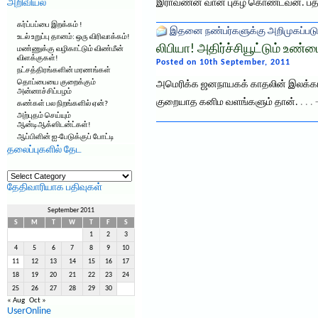
அறிவியல்
இராவணன் வான் புகழ் கொண்டவன். பத்
கர்ப்பப்பை இறக்கம் !
இதனை நண்பர்களுக்கு அறிமுகப்படு
உடல் உறுப்பு தானம்: ஒரு விரிவாக்கம்!
லிபியா! அதிர்ச்சியூட்டும் உண்
மண்ணுக்கு வழிகாட்டும் விண்மீன்
விளக்குகள்!
Posted on 10th September, 2011
நட்சத்திரங்களின் மரணங்கள்
தொப்பையை குறைக்கும்
அமெரிக்க ஜனநாயகக் காதலின் இலக்காக 
அன்னாச்சிப்பழம்
குறையாத கனிம வளங்களும் தான்.
. . 
கண்கள் பல நிறங்களில் ஏன்?
அற்புதம் செய்யும்
ஆன்டிஆக்ஸிடன்ட்கள்!
ஆப்பிளின் ஐ-பேடுக்குப் போட்டி
தலைப்புகளில் தேட
தலைப்புகளில்
தேட
தேதிவாரியாக பதிவுகள்
September 2011
S
M
T
W
T
F
S
1
2
3
4
5
6
7
8
9
10
11
12
13
14
15
16
17
18
19
20
21
22
23
24
25
26
27
28
29
30
« Aug
Oct »
UserOnline