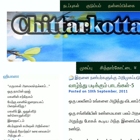
நடப்புகள்
குடும்பம்
தன்னம்பிக்கை
முகப்பு
சித்தார்கோட்டை
ஹிமானா
இதனை நண்பர்களுக்கு அறிமுகப்படு
வாழ்ந்து படிக்கும் பாடங்கள்-5
“மருமகள் அமைவதெல்லாம்…”
Posted on 10th September, 2011
ஒரு தாயின் ஹஜ்
மகனின் சந்தேகம்
ஒரு பலவீனம் உங்களை அழித்து விடலாம்
மேற்கு வானில் ஜனநாயகப்
பிறைக்கீற்று !
மகளிர் இட ஒதுக்கீடு
ஒரு சங்கிலியின் உண்மையான பலம் அதன
உள்ளொதுக்கீடு!
அறுந்து போகக் கூடிய அந்த இணைப்பி
இறைநாட்டம்
லிபர்ஹான் கமிஷன் அறிக்கை!
உண்டு.
அந்தத் தோற்றம்! உரை லாவகம்!
அத்துடன் ..