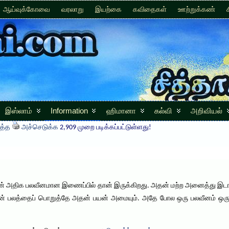
ஆய்வுக்கோவை
வரலாறு
இயற்கை
கவிதைகள்
ஊற்றுக்கண்
இஸ்லாம்
Information
ஹிமானா
கல்வி
அறிவியல்
த்த
அச்செடுக்க
2,909 முறை படிக்கப்பட்டுள்ளது!
!
் அதிக பலவீனமான இணைப்பில் தான் இருக்கிறது. அதன் மற்ற அனைத்து இடங்
ன் பலத்தைப் பொறுத்தே அதன் பயன் அமையும். அதே போல ஒரு பலவீனம் ஒரு 