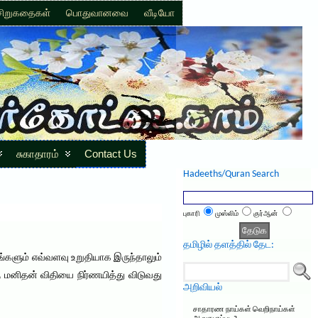
சிறுகதைகள்
பொதுவானவை
வீடியோ
சுகாதாரம்
Contact Us
Hadeeths/Quran Search
புகாரி
முஸ்லிம்
குர்ஆன்
தமிழில் தளத்தில் தேட:
களும் எவ்வளவு உறுதியாக இருந்தாலும்
மனிதன் விதியை நிர்ணயித்து விடுவது
அறிவியல்
சாதாரண நாய்கள் வெறிநாய்கள்