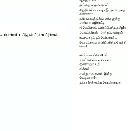
ஆவது எப்படி?
நாம் அறியாத ஃபிராய்ட்
சிறுநீர் கல்லடைப்பு – இயற்கை முறை
சிகிச்சை!
கர்ப்ப காலத்தில் பெண்களுக்கு
அன்பான வழிகாட்டி
இ மெயிலைக் கண்டுபிடித்த தமிழர்!
ஆராய்ச்சிகள் – அன்றும், இன்றும்
ங்கம் உள்ளிட்ட அதன் அள்ள அள்ளக்
உலகை உருக்கும் வெப்ப உயர்வு
கொசுக்களை கட்டுப்படுத்த நொச்சி
செடி!
மைட்டி மவுஸ் ரோபோட்
7 நாட்களில் உடல் எடையை
குறைக்கும் வழி
வில்லன்
அன்று அவமானம்! இன்று
வெகுமானம்!
தர்கா-இஸ்லாமிய கொள்கையா?