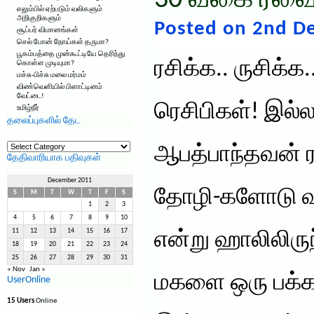
30 வகை ரவை 
எலும்பில் ஏற்படும் வலிகளும்
அறிகுறிகளும்
Posted on 2nd D
சூப்பர் விமானங்கள்
செல் போன் நோய்கள் தருமா?
பூகம்பத்தை முன்கூட்டியே தெரிந்து
ரசிக்க.. ருசிக்
கொள்ள முடியுமா?
மச்சு-பிச்சு மலை மர்மம்
விண்வெளியில் பிளாட்டினம்
வேட்டை!
ரெசிபிகள்! இல்
உமிழ்நீர்
தலைப்புகளில் தேட
தலைப்புகளில்
ஆபத்பாந்தவன் ர
தேட
தேதிவாரியாக பதிவுகள்
December 2011
தோழி-களோடு வந்த
S
M
T
W
T
F
S
1
2
3
4
5
6
7
8
9
10
11
12
13
14
15
16
17
என்று ஹாலிலிருந
18
19
20
21
22
23
24
25
26
27
28
29
30
31
« Nov
Jan »
மகளை ஒரு பக்க
UserOnline
15 Users
Online