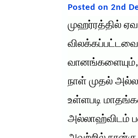
Posted on 2nd D
முஹர்ரத்தில் ஏ
விலக்கப்பட்டவை
வானங்களையும்,
நாள் முதல் அல்ல
உள்ளபடி மாதங்
அல்லாஹ்விடம் ப