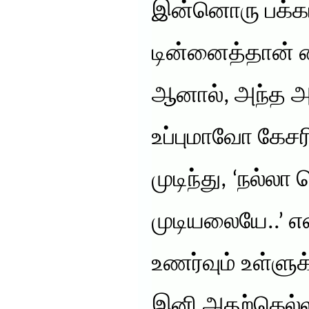
இன்னொரு பக்க
டின்னைத்தான் கை
ஆனால், அந்த அ
உப்புமாவோ கேச
முடிந்து, ‘நல்லா
முடியலையே..’ என
உணர்வும் உள்ளுக்
இனி அதற்கெல்