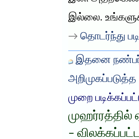
இல்லை. உங்களு
→
தொடர்ந்து படி
இதனை நண்பர்
அறிமுகப்படுத்த
முறை படிக்கப்பட
முஹர்ரத்தில்
– விலக்கப்பட