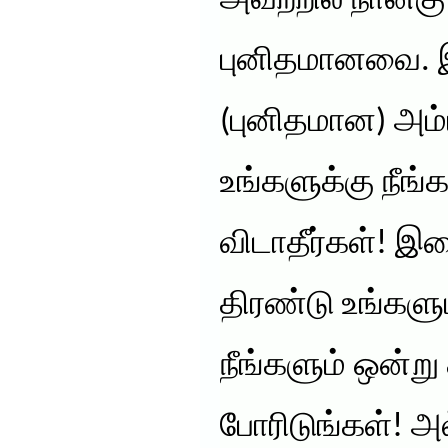
அவற்றில் நான்க
புனிதமானவை. 
(புனிதமான) அம
உங்களுக்கு நீங்
விடாதீர்கள்! இ
திரண்டு உங்களு
நீங்களும் ஒன்ற
போரிடுங்கள்! 