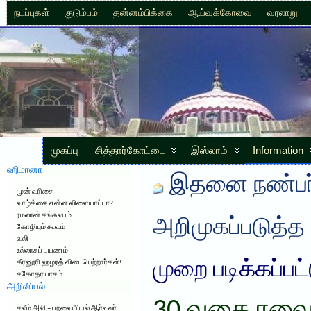
நடப்புகள்
குடும்பம்
தன்னம்பிக்கை
ஆய்வுக்கோவை
வரலாறு
முகப்பு
சித்தார்கோட்டை
இஸ்லாம்
Information
ஹிமானா
இதனை நண்பர்
முன் வரிசை
வாழ்க்கை என்ன விளையாட்டா?
ரமலான் சங்கலபம்
அறிமுகப்படுத்த
கோழியும் கூவும்
வலி
உல்லாசப் பயணம்
முறை படிக்கப்பட
கீரனூரி ஹழரத் விடைபெற்றார்கள்!
சகோதர பாசம்
அறிவியல்
சலீம் அலி – பறவையியல் ஆர்வலர்