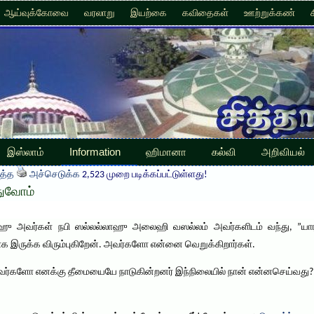
ஆய்வுக்கோவை
வரலாறு
இயற்கை
கவிதைகள்
ஊற்றுக்கண்
இஸ்லாம்
Information
ஹிமானா
கல்வி
அறிவியல்
த்த
அச்செடுக்க
2,523 முறை படிக்கப்பட்டுள்ளது!
துவோம்
ஹு அவர்கள் நபி ஸல்லல்லாஹு அலைஹி வஸல்லம் அவர்களிடம் வந்து, ”யார
ாக இருக்க விரும்புகிறேன். அவர்களோ என்னை வெறுக்கிறார்கள்.
 அவர்களோ எனக்கு தீமையையே நாடுகின்றனர் இந்நிலையில் நான் என்னசெய்வது