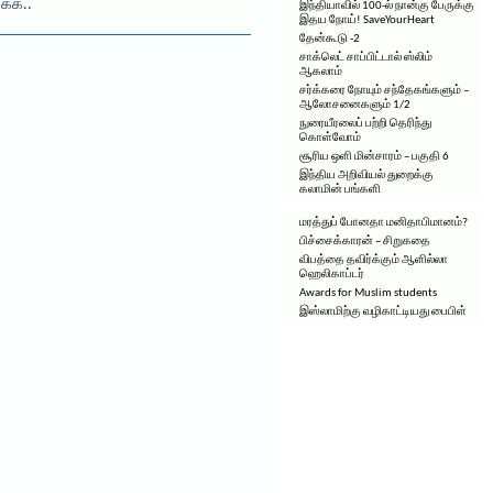
ிக்க..
இந்தியாவில் 100-ல் நான்கு பேருக்கு
இதய நோய்! SaveYourHeart
தேன்கூடு -2
சாக்லெட் சாப்பிட்டால் ஸ்லிம்
ஆகலாம்
சர்க்கரை நோயும் சந்தேகங்களும் –
ஆலோசனைகளும் 1/2
நுரையீரலைப் பற்றி தெரிந்து
கொள்வோம்
சூரிய ஒளி மின்சாரம் – பகுதி 6
இந்திய அறிவியல் துறைக்கு
கலாமின் பங்களி
மரத்துப் போனதா மனிதாபிமானம்?
பிச்சைக்காரன் – சிறுகதை
விபத்தை தவிர்க்கும் ஆளில்லா
ஹெலிகாப்டர்
Awards for Muslim students
இஸ்லாமிற்கு வழிகாட்டியது பைபிள்