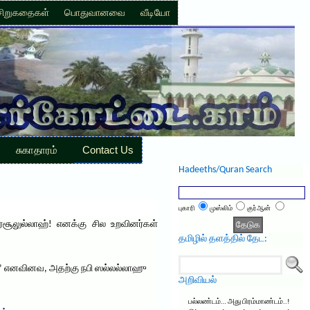
சிறுகதைகள்
பொதுவானவை
வீடியோ
சுகாதாரம்
Contact Us
Hadeeths/Quran Search
புகாரி
முஸ்லிம்
குர்ஆன்
சூலுல்லாஹ்! எனக்கு சில உறவினர்கள்
தமிழில் தளத்தில் தேட:
?’ எனவினவ, அதற்கு நபி ஸல்லல்லாஹு
அறிவியல்
பல்லண்டம்… அது பிரம்மாண்டம்..!