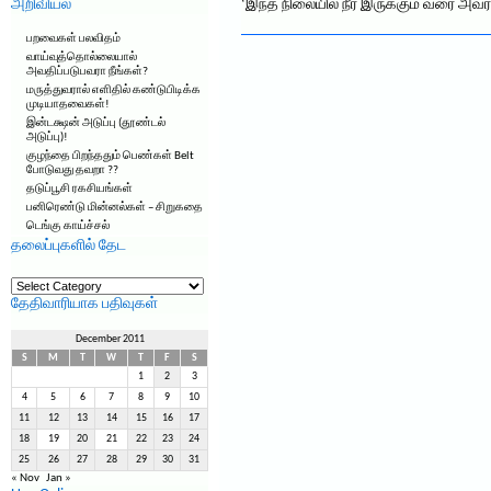
அறிவியல்
‘இந்த நிலையில் நீர் இருக்கும் வரை அவ
பறவைகள் பலவிதம்
வாய்வுத்தொல்லையால்
அவதிப்படுபவரா நீங்கள்?
மருத்துவரால் எளிதில் கண்டுபிடிக்க
முடியாதவைகள்!
இன்டக்ஷன் அடுப்பு (தூண்டல்
அடுப்பு)!
குழந்தை பிறந்ததும் பெண்கள் Belt
போடுவது தவறா ??
தடுப்பூசி ரகசியங்கள்
பனிரெண்டு மின்னல்கள் – சிறுகதை
டெங்கு காய்ச்சல்
தலைப்புகளில் தேட
தலைப்புகளில்
தேட
தேதிவாரியாக பதிவுகள்
December 2011
S
M
T
W
T
F
S
1
2
3
4
5
6
7
8
9
10
11
12
13
14
15
16
17
18
19
20
21
22
23
24
25
26
27
28
29
30
31
« Nov
Jan »