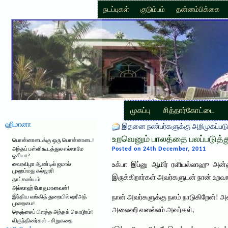
நடப்புகள்
குடும்பம்
தன்னம்பிக்கை
முகப்பு
சித்தார்கோட்டை
ஹிமானா
இதனை நண்பர்களுக்கு அறிமுகப்படு
உறவெனும் பாலத்தை பலப்படுத்
பொன்னாடைக்கு ஒரு பொன்னாடை!
Posted on 24th December, 2011
அந்தப் பள்ளிகூடத்துல எல்லாமே
ஓசியா?
உக்பா இப்னு ஆமிர் ரளியல்லாஹு அன்
வைரவிழா ஆண்டில் ஜமால்
முஹம்மது கல்லூரி
இருக்கிறார்கள் அவர்களுடன் நான் உறவ
தாட்சண்யம்
அல்லாஹ் போதுமானவன்!
நான் அவர்களுக்கு நலம் நாடுகிறேன்!
இந்திய வங்கித் துறையில் ஷரீஅத்
முறைமை!
அலைஹி வஸல்லம் அவர்கள்,
நெஞ்சைப் பிளந்த அந்தக் கொடூரம்!
விருந்தினர்கள் – சிறுகதை