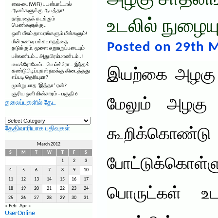
அழகு சாதனங
வை-பை(WiFi) பயன்பாட்டால்
ஆண்களுக்கு ஆபத்தா!
நாற்பதைக் கடக்கும்
உடலில் நுழைய
பெண்களுக்கு..
ஒளி வீசும் தாவரங்களும் மீன்களும்!
மீன் உணவு பக்கவாதத்தை
Posted on 29th M
தடுக்கும்; மூளை சுறுசுறுப்படையும்
பல்லண்டம்… அது பிரம்மாண்டம்..!
மைக்ரோவேவ்… வெல்க்ரோ… இந்தக்
இயற்கை அழகு க
கண்டுபிடிப்புகள் நமக்கு கிடைத்தது
எப்படி தெரியுமா?
மூன்று மாத ‘இத்தா’ ஏன்?
சூரிய ஒளி மின்சாரம் – பகுதி 6
மேலும் அழகு ப
தலைப்புகளில் தேட
தலைப்புகளில்
தேட
தேதிவாரியாக பதிவுகள்
கூறிக்கொ
March 2012
S
M
T
W
T
F
S
போட்டுக்கொள
1
2
3
4
5
6
7
8
9
10
11
12
13
14
15
16
17
பொருட்கள் உடல
18
19
20
21
22
23
24
25
26
27
28
29
30
31
« Feb
Apr »
UserOnline