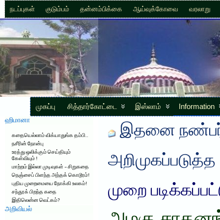
நடப்புகள்
குடும்பம்
தன்னம்பிக்கை
ஆய்வுக்கோவை
வரலாறு
முகப்பு
சித்தார்கோட்டை
இஸ்லாம்
Information
ஹிமானா
இதனை நண்பர்
கதையெல்லாம் விக்யாதுங்க தம்பி..
நசீரின் நோன்பு
உரத்து ஒலிக்கும் செய்தியும்
அறிமுகப்படுத்த
கேள்வியும் !
மாற்றம் இல்லா முடிவுகள் – சிறுகதை
நெஞ்சைப் பிளந்த அந்தக் கொடூரம்!
புதிய முறைமையை நோக்கி உலகம்!
முறை படிக்கப்பட
சந்தூக் பிறந்த கதை
இதிலென்ன வெட்கம்?
அறிவியல்