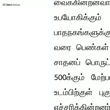
வைக்கின்றனவ
15 Users
Online
உபயோகிக்கும
பாதநகங்களுக்கு
வரை பெண்கள் 
சாதனப் பொருட்
500க்கும் மேற
உடம்பிற்குள் ப
எச்சரிக்கின்றனர்