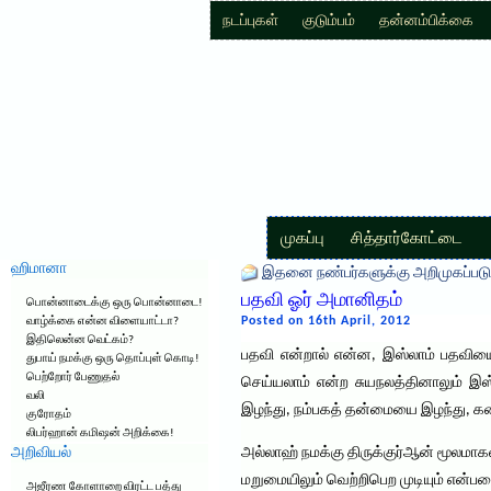
நடப்புகள்
குடும்பம்
தன்னம்பிக்கை
முகப்பு
சித்தார்கோட்டை
ஹிமானா
இதனை நண்பர்களுக்கு அறிமுகப்படு
பதவி ஓர் அமானிதம்
பொன்னாடைக்கு ஒரு பொன்னாடை!
Posted on 16th April, 2012
வாழ்க்கை என்ன விளையாட்டா?
இதிலென்ன வெட்கம்?
பதவி என்றால் என்ன, இஸ்லாம் பதவியை 
துபாய் நமக்கு ஒரு தொப்புள் கொடி!
பெற்றோர் பேணுதல்
செய்யலாம் என்ற சுயநலத்தினாலும் இஸ
வலி
இழந்து, நம்பகத் தன்மையை இழந்து, கட
குரோதம்
லிபர்ஹான் கமிஷன் அறிக்கை!
அறிவியல்
அல்லாஹ் நமக்கு திருக்குர்ஆன் மூலமாக
மறுமையிலும் வெற்றிபெற முடியும் என்ப
அஜீரண கோளாறை விரட்ட பத்து