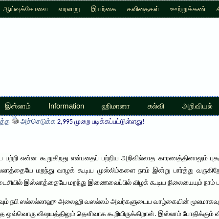
ஆய்வுக்கோவை
வரலாறு
இயற்கை
கவிதைகள்
ஊற்றுக்கண்
இஸ்லாம்
Information
ஹிமானா
கல்வி
அறிவியல்
த்த
அச்செடுக்க
2,995 முறை படிக்கப்பட்டுள்ளது!
பற்றி என்ன கூறுகிறது என்பதைப் பற்றிய அறிவில்லாத காரணத்தினாலும் புக
்லாத்தையே மறந்து வாழக் கூடிய முஸ்லிம்களை நாம் இன்று பார்த்து வரு
ைசியில் இஸ்லாத்தையே மறந்து இணைவைப்பில் விழக் கூடிய நிலையையும் நாம் ப
வும் நபி ஸல்லல்லாஹு அலைஹி வஸல்லம் அவர்களுடைய வாழ்கையின் மூலமாகவும் நா
தை ஒவ்வொரு விஷயத்திலும் தெளிவாக கூறியிருக்கிறான். இஸ்லாம் போதிக்கும் வி