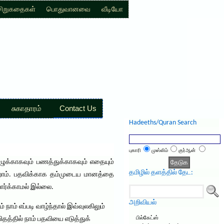
சிறுகதைகள்
பொதுவானவை
வீடியோ
சுகாதாரம்
Contact Us
Hadeeths/Quran Search
புகாரி
முஸ்லிம்
குர்ஆன்
ழுக்காகவும் பணத்துக்காகவும் எதையும்
தமிழில் தளத்தில் தேட:
கிறோம். பதவிக்காக தம்முடைய மானத்தை
ார்க்காமல் இல்லை.
அறிவியல்
ம் எப்படி வாழ்ந்தால் இவ்வுலகிலும்
தத்தில் நாம் பதவியை எடுத்துக்
பில்கேட்ஸ்