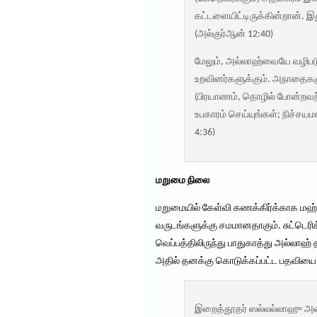
கட்டளையிட்டிருக்கின்றான். 
(அல்குர்ஆன் 12:40)
மேலும், அல்லாஹ்வையே வழிபடு
உறவினர்களுக்கும். அநாதைகளு
(பிரயாணம், தொழில் போன்றவற்ற
உபகாரம் செய்யுங்கள்; நிச்
4:36)
மறுமை நிலை
மறுமையில் கேள்வி கணக்கிர்க்காக மஹ்
வருடங்களுக்கு சமமானதாகும். சுட்டெரி
வெப்பத்திலிருந்து பாதுகாத்து அல்லாஹ்
அதில் தனக்கு கொடுக்கப்பட்ட பதவியை 
இறைத்தூதர் ஸல்லல்லாஹு அலை