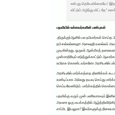
என்பது தெரியவில்லையே! (இறப
விட்டும் அழிந்து விட்டதே” என
பதவியில் உள்ளவர்களின் பண்புகள்
.திருக்குர்ஆனில் பல நபிமார்கள் செய்த
நபி ஸல்லல்லாஹு அலைஹி வஸல்லம் அவர்
முடிகின்றது. ஒருவர் ஆன்மீகத் தலைவரா
முன்மாதிரியும் எடுத்துக்காட்டும் ஆவ
உயிராக கொண்டவர்களோ அரசியலில் பங்க
அரசியலில் மார்க்கத்தை திணிக்கக் கூ
கண்டிப்பாக அல்லது தயவு செய்து மார்க
செய்யவேண்டும். மார்க்கத்தில் கொள்க
பதவிக்கு வரும் முன் பணிவாகவும் இன
அவரை ஒரு மயக்கத்தில் ஆழ்த்திவிடுகிற
சாப்பிட இயலுமா? இவர்களுக்கு நிலையான