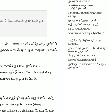
சூப்பர் விமானங்கள்
உலக செல்வாக்கு மிக்க
கண்டுபிடிப்புகள்
மிதிவண்டி (சைக்கிள்) உருவான
வரலாறு
ாக அல்லாஹ்வின் தூதரிடம் ஓர்
மூன்று மாத ‘இத்தா’ ஏன்?
சூரிய ஒளி மின்சாரம்-பகுதி.10
சுகப்பிரசவம் சுலபமே!
கதிர்வீச்சை தடுக்கும் தேயிலை!
சாதிக்க விரும்புவோருக்கு ஒரு
டம், சோதனை, உதவி என்றே ஒரு முஸ்லிம்
வழிகாட்டி!
பூகம்பத்தை முன்கூட்டியே தெரிந்து
ற்காக செயல்படும் ஒரு கருவியேயாகும்
கொள்ள முடியுமா?
மிளகு ஆட்டுக்கால் பாயா
கரைசேர்த்த மறை வசனம்
சூபித்துவத் தரீக்காக்கள் அன்றும்
ைக்கும் பதவியை நாம் எப்படி
இன்றும் – 6
ுமையிலும் இம்மையிலும் வெற்றி பெற
் தொடர்ந்து பார்ப்போம்.
் பொறுப்பும் ஆகும்.அதிகாரம், புகழ்,
ியான முறையில் பயன்படுத்தப்
்தான் மக்கள் பதவிக்காக போட்டி போடக்