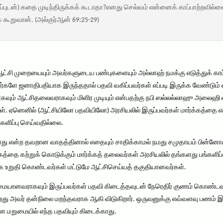
்புடன்) கதை முடிந்திருக்கக் கூடாதா?எனது செல்வம் என்னைக் காப்பாற்றவி
க் கூறுவான். (அல்குர்ஆன் 69:25-29)
 ஆட்சி முறையையும் அவர்களுடைய பண்புகளையும் அல்லாஹ் நமக்கு எடுத்துக் காட்
களே ஜனாதிபதியாக இருந்ததால் பதவி வகிப்பவர்கள் எப்படி இருக்க வேண்டும
கவும் ஆட்சிதலைவராகவும் மிளிர முடியும் என்பதற்கு நபி ஸல்லல்லாஹு அலைஹி 
ார்கள். ஏனெனில் (ஆட்சியிலோ பதவியிலோ) அரசியலில் இருப்பவர்கள் மார்க்கத்தை
ளிப்பு செய்வதில்லை.
டாது என்ற தவறான வாதத்தினால் எதையும் சாதிக்காமல் நமது சமுதாயம் பின்னோ
்கத்தை கற்றுக் கொடுக்கும் மார்க்கத் தலைவர்கள் அரசியலில் தங்களது பங்களிப
ை உறுதி கொண்டவர்கள் மட்டுமே ஆட்சிசெய்யத் தகுதியானவர்கள்.
ிமையானவராகவும் இருப்பவர்கள் பதவி கிடைத்தவுடன் நேரெதிர் குணம் கொண்ட
து அவர் தன்நிலை மறந்தவராக ஆகி விடுகிறார். ஒருவனுக்கு எவ்வளவு பணம் இருந்
 மறுமையில் எந்த பதவியும் கிடைக்காது.