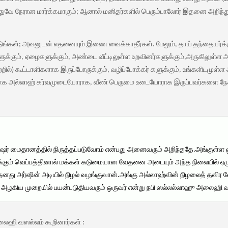
இதுவே நேரான மார்க்கமாகும்; ஆனால் மனிதர்களில் பெரும்பாலோர் இதனை அறிந
ங்கள்; அவனுடன் எதனையும் இணை வைக்காதீர்கள். மேலும், தாய் தந்தையர்க்க
க்கும், ஏழைகளுக்கும், அண்டை வீட்டிலுள்ள உறவினர்களுக்கும்,அருகிலுள்ள அ
ில்) கூட்டாளிகளாக இருப்போருக்கும், வழிப்போக்கர் களுக்கும், உங்களிடமுள்
சயமாக அல்லாஹ் கர்வமுடையோராக, வீண் பெருமை உடையோராக இருப்பவர்களை நேசி
ஷர் மைதானத்தில் நிருத்தப்படுவோம் என்பது அனைவரும் அறிந்ததே.அங்குள்ள ஒர
க்கும் வெப்பத்தினால் மக்கள் கடுமையான வேதனை அடையும் அந்த நிலையில் ஏழு 
 தனது அர்ஷின் அடியில் நிழல் வழங்குவான்.அங்கு அல்லாஹ்வின் நிழலைத் தவிர வே
அழகிய முறையில் பயன்படுதியவரும் ஒருவர் என்று நபி ஸல்லல்லாஹு அலைஹி வஸல
ஹி வஸல்லம் கூறினார்கள் :