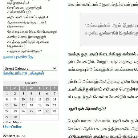
வழிமுறைகள்…!
கொள்ளாவிட்டால் அதனால் நிச்சயம் நாம
தொப்பையை குறைக்கும்
அன்னாச்சிப்பழம்
சூரிய ஒளி மின்சாரம்-பகுதி. 4
ஆண்களைத் தாக்கும் டாப் 8
”அல்லாஹ்வின் மீதும் இறுதி 
பிரச்னைகள்
தேள் கடித்தால் இதய நோயே வராது!
அழகிய முன்மாதிரி இருக்கிறது
கணித மேதை இராமானுஜன்
விபத்தை தவிர்க்கும் ஆளில்லா
ஹெலிகாப்டர்
எதற்காக குளிக்கிறோம்?
நமக்கு ஒரு பதவி கிடைக்கிறது என்றால
தலைப்புகளில் தேட
நம்ப வேண்டும். மேலும் மார்க்கத்தை
தலைப்புகளில்
என்பதையும் அல்லாஹ்வின் ஏவல்களை ச
தேட
தேதிவாரியாக பதிவுகள்
நம்மிடம் அல்லாஹ் அளித்ததை தவிர வேறு
April 2012
S
M
T
W
T
F
S
பயன்படுத்துகிறோம் என்பதை பொறுத்தே ம
1
2
3
4
5
6
7
எப்படி நடந்துக் கொள்ள வேண்டும் என்ப
8
9
10
11
12
13
14
15
16
17
18
19
20
21
பதவி ஏன் அமானிதம்?
22
23
24
25
26
27
28
29
30
பெரும்பாலான மக்களால், பதவி என்பது அத
« Mar
May »
UserOnline
செல்வம் ஆகிய காரணத்திற்காகவே அதிக
படுமேயானால் பதவியை எவரும் விரும்பமா
22 Users
Online