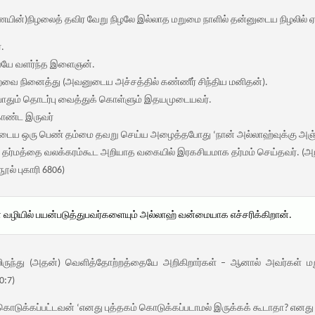
்)நிழலைத் தவிர வேறு நிழலே இல்லாத மறுமை நாளில் தன்னுடைய நிழலில் ஏழுப
்.
ேயே வளர்ந்த இளைஞன்.
்வை நினைத்து (அவனுடைய அச்சத்தில் கண்ணீர் சிந்திய மனிதன்).
்போதும் தொடர்பு வைத்துக் கொள்ளும் இதயமுடையவர்.
கொண்ட இருவர்
உடைய ஒரு பெண் தம்மை தவறு செய்ய அழைத்தபோது ‘நான் அல்லாஹ்வுக்கு அஞ்சு
த தர்மத்தை வலக்கரம்கூட அறியாத வகையில் இரகசியமாக தர்மம் செய்தவர். (அ
ல் புகாரி 6806)
ியில் பயன்படுத்துபவர்களையும் அல்லாஹ் வன்மையாக எச்சரிக்கிறான்.
ிருந்து (அதன்) வெளித்தோற்றத்தையே அறிகிறார்கள் – ஆனால் அவர்கள் ம
0:7)
 கொடுக்கப்பட்டவன் ‘எனது புத்தகம் கொடுக்கப்படாமல் இருக்கக் கூடாதா? என