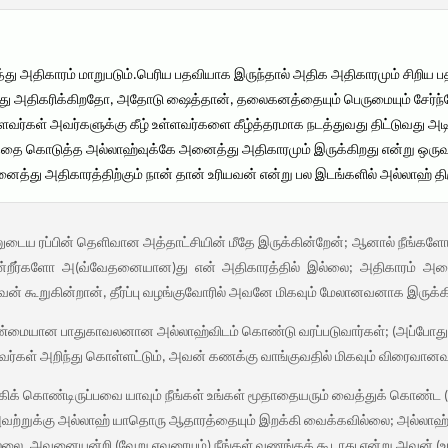
ு அதிகாரம் மாறுபடும்.பெரிய பதவியாக இருந்தால் அதிக அதிகாரமும் சிறிய ப
போது அதிகரிக்கிறதோ, அதோடு ஷைத்தான், தலைகனத்தையும் பெருமையும் சேர்ந்
வர்கள் அவர்களுக்கு கீழ் உள்ளவர்களை கீழ்த்தரமாக நடத்துவது திட்டுவது அட
ரத்தை கொடுத்த அல்லாஹ்வுக்கே அனைத்து அதிகாரமும் இருக்கிறது என்று ஒருவ
னைத்து அதிகாரத்திற்கும் நான் தான் உரியவன் என்று பல இடங்களில் அல்லாஹ் திர
என்னுடைய ரப்பின் தெளிவான அத்தாட்சியின் மீதே இருக்கின்றேன்; ஆனால் நீங்களோ
கின்றீர்களோ அ(வ்வேதனையான)து என் அதிகாரத்தில் இல்லை; அதிகாரம் அன
் கூறுகின்றான், தீர்ப்பு வழங்குவோரில் அவனே மிகவும் மேலானவனாக இருக்கி
ண்மையான பாதுகாவலனான அல்லாஹ்விடம் கொண்டு வரப்படுவார்கள்; (அப்போது தீர்
்கள் அறிந்து கொள்ளட்டும், அவன் கணக்கு வாங்குவதில் மிகவும் விரைவானவன
க் கொண்டிருப்பவை யாவும் நீங்கள் உங்கள் மூதாதையரும் வைத்துக் கொண்ட (
வற்றுக்கு அல்லாஹ் யாதொரு ஆதாரத்தையும் இறக்கி வைக்கவில்லை; அல்லாஹ்
ல்லை. அவனையன்றி (வேறு எவரையும்) நீங்கள் வணங்கக் கூடாது என்று அவன் (உங