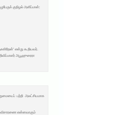
ேருக் குநிழல் அளிப்பான்:
கிறேன்’ என்று கூறியவர்.
றிவிப்பாளர் அபூஹுரைரா
றுமையைப் பற்றி அலட்சியமாக
து விசாரணை என்னவாகும்