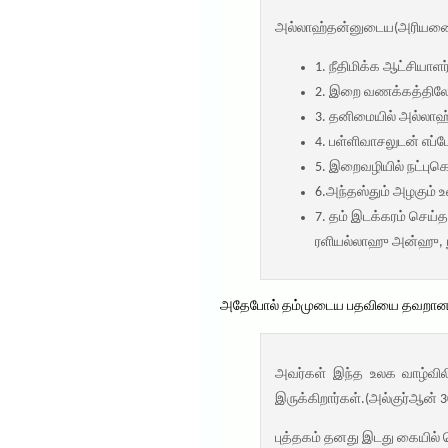
அல்லாஹ்தன்னுடைய(அரியணையின
1. நீதிமிக்க ஆட்சியாளர
2. இறை வணக்கத்தில
3. தனிமையில் அல்லாஹ
4. பள்ளிவாசலுடன் எப
5. இறைவழியில் நட்பு
6.அந்தஸ்தும் அழகும் 
7. தம் இடக்கரம் செய்
ரளியல்லாஹு அன்ஹு, நூ
அதேபோல் தம்முடைய பதவியை தவறான வழ
அவர்கள் இந்த உலக வாழ்வில
இருக்கிறார்கள்.(அல்குர்ஆன் 3
புத்தகம் தனது இடது கையில்