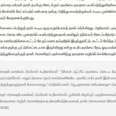
நம்பாத மக்கள் தான் தமக்கு கிடைக்கும் பதவியை தவறாக பயன்படுத்துகிறார்
 கேள்விக் கேட்கப்படும் என்பதை நன்கு அறிந்து வைத்திருக்கக் கூடிய முஸ்லி
வும் வேதனைக்குரியது.
மையை பெற்றுத் தரக் கூடிய ஒரு கருவியாகத் தான் பார்க்கிறது. அதிகாரம் ,ப
க்காக அதை உரிய முறையில் பயன்படுத்துவதால் உலகிலும் நற்பெயர் கிடைப்பதோட
ணர்வதில்லை.கூட்டம் சேரும் வரை தவ்ஹீதில் இருந்துவிட்டு ,கூட்டம் சேர்ந்த பி
எங்களுக்கு முட்டுக்கட்டையாக இருக்கிறது என்று கூறி பதவியை தேடி ஓடியவர்க
டுத்துவோருக்குத் தான் அமானிதம் புறக்கணித்து தவறான வழியில் செல்வோருக்க
ஹி வஸல்லம் அவர்கள் கூறினார்கள்’ “நீங்கள் ஆட்சிப் பதவியை அடைய பேரா
தப்படுவீர்கள். பாலூட்டுபவை (தாம் சுகங்)களிலேயே பதவி(ப் பால்) தான் இன்ப
ை நிறுத்துவது)தான் மோசமானது.” (அறிவிப்பாளர்: அபூ ஹுரைரா ரளியல்லாஹு அன்
ஹு அலைஹி வஸல்லம் அவர்கள் கூறினார்கள்: பூமியின் கிழக்குப் பகுதிகளையும் 
். இறைவனை அஞ்சி அமானிதத்தை நிறைவேற்றியவரைத் தவிர அவைகளை நிர்வகிப்
22030)