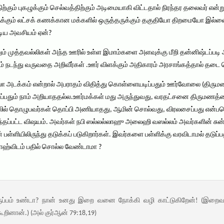
ற்கும் புகழுக்கும் செல்வத்திற்கும் அடிமையாகி விட்டதால் நிரந்தர தலைவர் என்
இருக்கும் லட்சக் கணக்கான மக்களில் ஒருத்தருக்கும் தகுதியோ திறமையோ இல்ல
ிய அவசியம் ஏன்?
எனும் முத்தவல்லிகள் அந்த ஊரில் உள்ள இமாம்களை அளவுக்கு மீறி தன்னிஷ்டப்ப
நடந்து வருவதை அறிவீர்கள் .ஊர் விளக்கும் அதிகாரம் அரசாங்கத்தால் தடை ச
 அடக்கம் என்றால் அபராதம் விதித்து கொள்ளையடிப்பதும் ஊர்வோலை (திருமணத
றுப்பதும் நாம் அறியாததல்ல.ஊர்மக்கள் மது அருந்துவது, வரதட்சனை திருமண
சலில் தொழுபவர்கள் தொப்பி அணியாதது, ஆமின் சொல்வது, விரலசைப்பது என்பதெ
பந்தப்பட்ட விஷயம். அவர்கள் நபி ஸல்லல்லாஹு அலைஹி வஸல்லம் அவர்களின் சுன
ள்ளியிலிருந்து தடுக்கப் படுகிறார்கள். இவர்களை பள்ளிக்கு வரவிடாமல் தடுப்
ாஹ்விடம் பதில் சொல்ல வேண்டாமா ?
 விருப்பம் உண்டா? நான் உனது இறை வனை நோக்கி வழி காட்டுகிறேன்! (இற
றினான்.) (அல் குர்ஆன் 79:18,19)