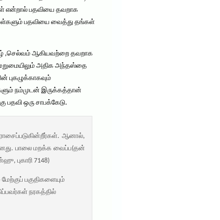
கள் என்றால் பதவியை தவறாக
ம்கள்களும் பதவியை வைத்து தங்கள்
ுகழ் ,செல்வம் ஆகியவற்றை தவறாக
ு மறுமையிலும் அதிக அந்தஸ்தை
ன் புகழுக்காகவும்
ளும் நம்முடன் இருக்கத்தான்
ு பதவி ஒரு சாபக்கேடு.
சைப்படுகின்றீர்கள். ஆனால்,
மானது. பாலை மறக்க வைப்ப(தன்
ஹு, புகாரி 7148)
மேற்குப் பகுதிகளையும்
பவர்கள் நரகத்தில்