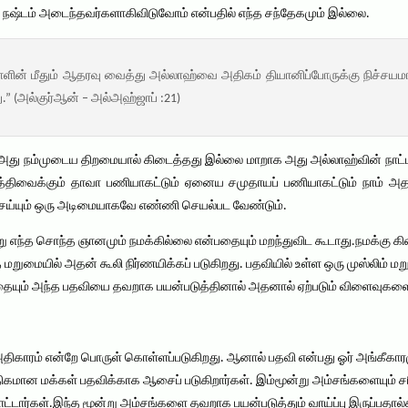
் நஷ்டம் அடைந்தவர்களாகிவிடுவோம் என்பதில் எந்த சந்தேகமும் இல்லை.
நாளின் மீதும் ஆதரவு வைத்து அல்லாஹ்வை அதிகம் தியானிப்போருக்கு நிச்சயம
.” (அல்குர்ஆன் – அல்அஹ்ஜாப் :21)
் அது நம்முடைய திறமையால் கிடைத்தது இல்லை மாறாக அது அல்லாஹ்வின் நாட்
 எத்திவைக்கும் தாவா பணியாகட்டும் ஏனைய சமுதாயப் பணியாகட்டும் நாம் அத
ெய்யும் ஒரு அடிமையாகவே எண்ணி செயல்பட வேண்டும்.
 எந்த சொந்த ஞானமும் நமக்கில்லை என்பதையும் மறந்துவிட கூடாது.நமக்கு கிட
றுமையில் அதன் கூலி நிர்ணயிக்கப் படுகிறது. பதவியில் உள்ள ஒரு முஸ்லிம் மற
தையும் அந்த பதவியை தவறாக பயன்படுத்தினால் அதனால் ஏற்படும் விளைவுகளையும
ிகாரம் என்றே பொருள் கொள்ளப்படுகிறது. ஆனால் பதவி என்பது ஓர் அங்கீகாரமும
மான மக்கள் பதவிக்காக ஆசைப் படுகிறார்கள். இம்மூன்று அம்சங்களையும் சர
ட்டார்கள்.இந்த மூன்று அம்சங்களை தவறாக பயன்படுத்தும் வாய்ப்பு இருப்பதால