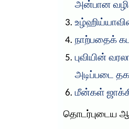
அன்பான வழிக
உழ்ஹிய்யாவின
நாற்பதைக் கட
புவியின் வரல
அடிப்படை தக
மீன்கள் ஜாக்
தொடர்புடைய ஆ