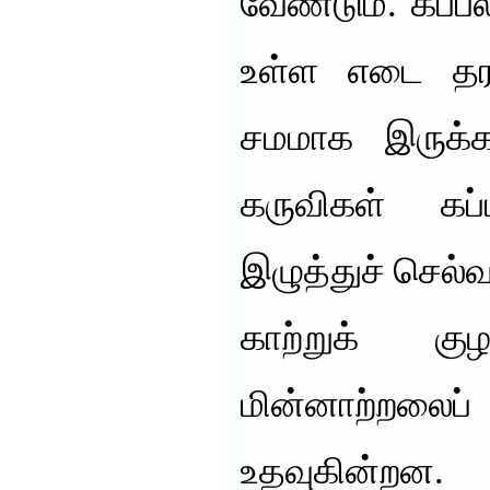
வேண்டும். கப்
உள்ள எடை தரா
சமமாக இருக்க 
கருவிகள் கப்ப
இழுத்துச் செல்
காற்றுக் குழ
மின்னாற்றலைப
உதவுகின்றன.