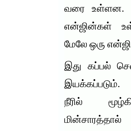
வரை உள்ளன. நீர
என்ஜின்கள் உள்
மேலே ஒரு என்ஜி
இது கப்பல் செல
இயக்கப்படும்.
நீரில் மூழ்
மின்சாரத்தா