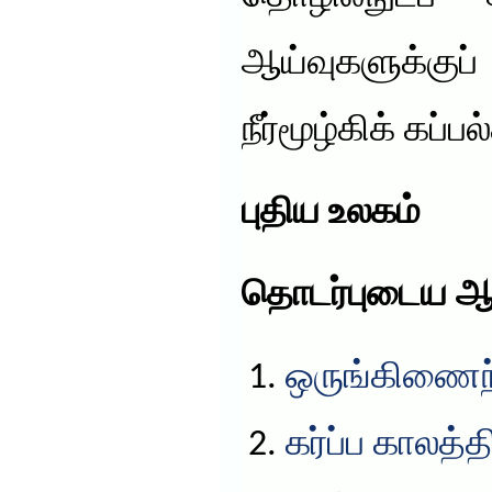
ஆய்வுகளுக்க
நீர்மூழ்கிக் கப்
புதிய உலகம்
தொடர்புடைய ஆ
ஒருங்கிணைந்த
கர்ப்ப காலத்