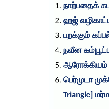
நாற்பதைக் கட
ஹஜ் வழிகாட்ட
பறக்கும் கப்பல
நவீன கம்யூட்
ஆரோக்கியம்
பெர்முடா மு
Triangle] மர்