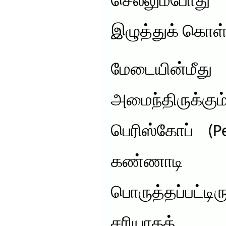
செல்லும்போத
இழுத்துக் கொள்
மேடையின்மீது
அமைந்திருக்கு
பெரிஸ்கோப் (P
கண்ணாடி
பொருத்தப்பட்
சரியாகத் த