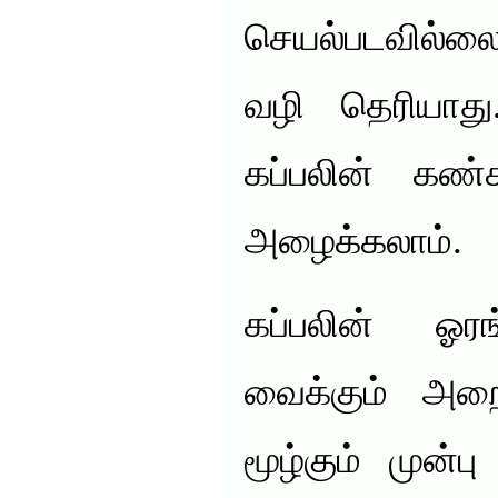
செயல்படவில்ல
வழி தெரியாது.
கப்பலின் க
அழைக்கலாம்.
கப்பலின் ஓரங
வைக்கும் அறை 
மூழ்கும் முன்