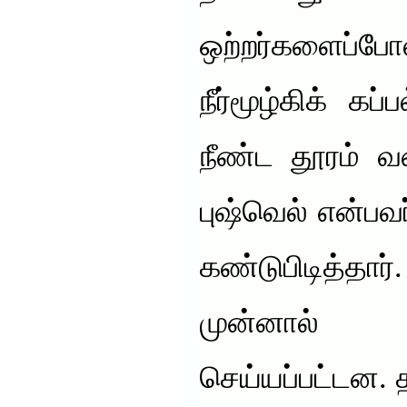
ஒற்றர்களைப்
நீர்மூழ்கிக் கப
நீண்ட தூரம் வ
புஷ்வெல் என்பவர்
கண்டுபிடித்தார
முன்னால்
செய்யப்பட்டன. 