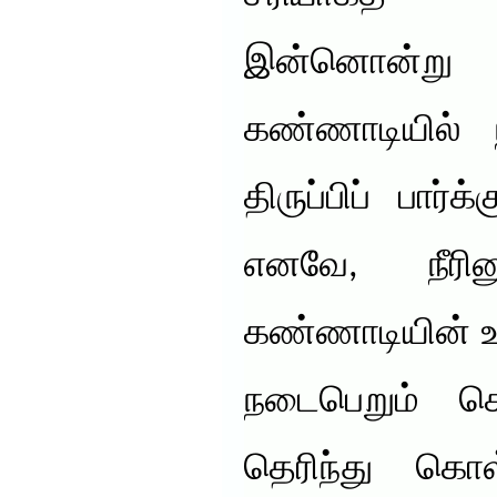
இன்னொன்று 
கண்ணாடியில் 
திருப்பிப் பார்க
எனவே, நீரின
கண்ணாடியின் உ
நடைபெறும் செய
தெரிந்து கொள