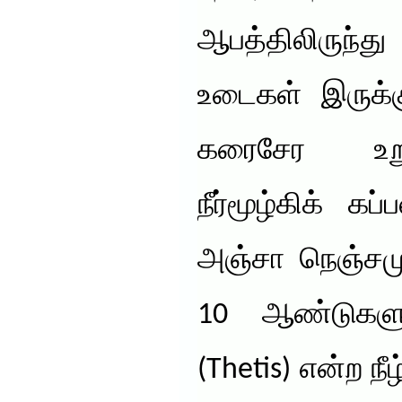
ஆபத்திலிருந்
உடைகள் இருக்க
கரைசேர உறு
நீர்மூழ்கிக் கப
அஞ்சா நெஞ்சமும
10 ஆண்டுகளுக்
(Thetis) என்ற நீழ