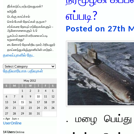
நீர்மூழ்கி கப
நீர்க்கடுப்பு ஏற்படுவது ஏன்?
உமிழ்நீர்
எப்படி?
டெங்கு காய்ச்சல்
செல் போன் நோய்கள் தருமா?
Posted on 27th M
சர்க்கரை நோயும் சந்தேகங்களும் –
ஆலோசனைகளும் 1/2
பூகம்பம் சுனாமி எரிமலை எப்படி
உருவாகிறது?
டைனோசர் தோன்றிய நகர் அரியலூர்
தாய்லாந்து விஞ்ஞானியின் மாற்றம்..
தலைப்புகளில் தேட
தலைப்புகளில்
தேட
தேதிவாரியாக பதிவுகள்
May 2012
S
M
T
W
T
F
S
1
2
3
4
5
6
7
8
9
10
11
12
13
14
15
16
17
18
19
20
21
22
23
24
25
26
27
28
29
30
31
. மழை பெய்து 
« Apr
Jun »
UserOnline
14 Users
Online