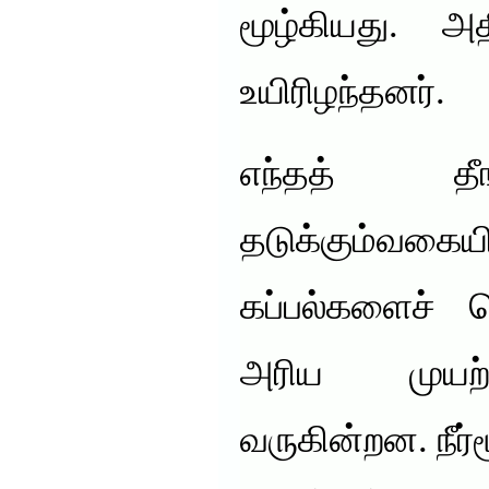
மூழ்கியது. அத
உயிரிழந்தனர்.
எந்தத் தீங
தடுக்கும்வகை
கப்பல்களைச்
அரிய முயற்
வருகின்றன. நீர்ம