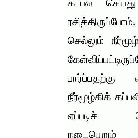
கப்பல் செய்த
ரசித்திருப்ப
செல்லும் நீர்மூழ
கேள்விப்பட்டிர
பார்ப்பதற்கு 
நீர்மூழ்கிக் கப
எப்படிச் செய
நடைபெறும