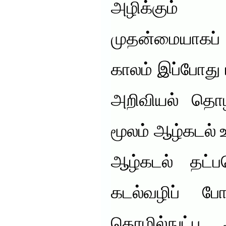
அழிக்கும
முதன்மையாகப்
காலம் இப்போது
அறிவியல் தொழி
மூலம் ஆழ்கடல் உ
ஆழ்கடல் தட்ப
கடல்வழிப் போ
தொழில்நுட்