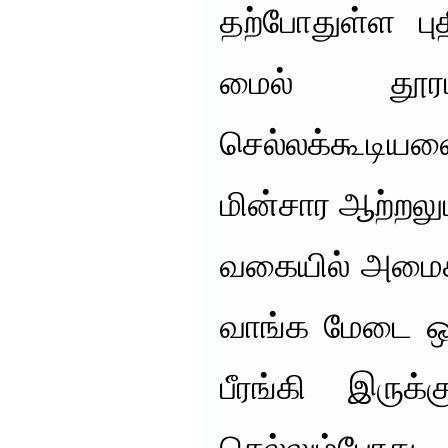
தற்போதுள்ள பு
மைல் தூரம
செல்லக்கூடி
மின்சார ஆற்றலு
வகையில் அமைக்
வாங்க மேடை ஒன
பீரங்கி இருக்