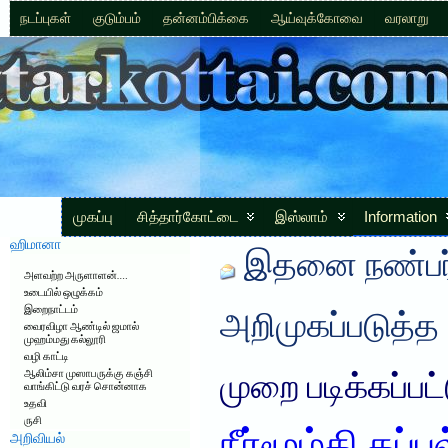
நடப்புகள்
குடும்பம்
தன்னம்பிக்கை
ஆய்வுக்கோவை
வரலாறு
முகப்பு
சித்தார்கோட்டை
இஸ்லாம்
Information
ஹிமானா
இதனை நண்பர்
அளவற்ற அருளாளன்….
உடையில் ஒழுக்கம்
இறைநாட்டம்
அறிமுகப்படுத்த
வைரவிழா ஆண்டில் ஜமால்
முஹம்மது கல்லூரி
வழி காட்டி
ஆலிம்சா முஸாபருக்கு கஞ்சி
முறை படிக்கப்பட
வாங்கிட்டு வரச் சொன்னாக
உதவி
ருசி
அறிவியல்