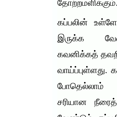
தோற்றமளிக்கும்
கப்பலின் உள்
இருக்க வேண
கவனிக்கத் தவற
வாய்ப்புள்ளது. 
போதெல்லாம்
சரியான நீரைத்