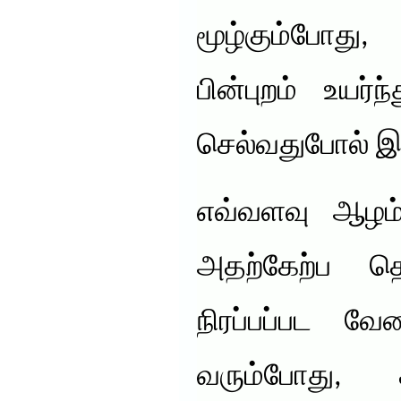
மூழ்கும்போது, 
பின்புறம் உயர்ந
செல்வதுபோல் இர
எவ்வளவு ஆழம
அதற்கேற்ப தொ
நிரப்பப்பட வே
வரும்போது, க