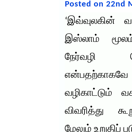
Posted on 22nd 
‘இவ்வுலகின் வ
இஸ்லாம் மூல
நேர்வழி 
என்பதற்காகவ
வழிகாட்டும்
விவரித்து க
மேலும் உறுதிப் ப