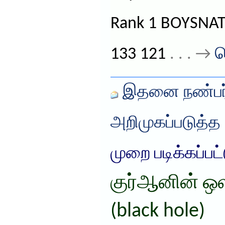
Rank 1 BOYSNA
133 121
. . . →
த
இதனை நண்பர்
அறிமுகப்படுத்த
முறை படிக்கப்பட
குர்ஆனின் ஒள
(black hole)