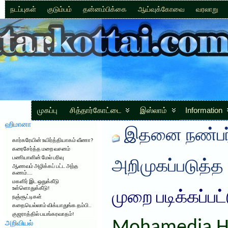
நடப்புகள்
குடும்பம்
தன்னம்பிக்கை
ஆய்வுக்கோவை
வரலாறு
முகப்பு
சித்தார்கோட்டை
இஸ்லாம்
Information
ஹிமானா
இதனை நண்பர்
கார்கரேயின் உயிர்த்தியாகம் வீணா?
கரைசேர்த்த மறை வசனம்
பணியாளின் மேல் பரிவு
அறிமுகப்படுத்த
ஆணவம் அழிக்கப் பட்ட அந்த
கணம்….
மகளிர் இட ஒதுக்கீடு
உள்ளொதுக்கீடு!
முறை படிக்கப்பட
நஞ்சூட்டிகள்
கதையெல்லாம் விக்யாதுங்க தம்பி..
குஜராத்தில் பயங்கரவாதம்!
அறிவியல்