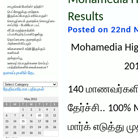
Mohamedia H
சாமுவெல் மோர்ஸ்! தந்தி!!
பெட்ரோலுக்கு மாற்றாக
Results
இருக்கப்போகும் எரிபொருள்!
கொழுப்பைக் குறைக்க கொழுப்பை
சாப்பிடு – பேலியோ டயட்
Posted on 22nd 
வீட்டு மருந்தகத்தில்
பப்பாசியும்(பப்பாளி) ஒன்று
தொப்பையை குறைக்கும்
அன்னாச்சிப்பழம்
Mohamedia High
உங்களளைச் சுற்றி இருக்கும்
கண்கள்
குங்குமப்பூ
201
உணவுப் பொருள்களை செம்புப்
பாத்திரங்களில் வைக்கலாமா?
தலைப்புகளில் தேட
தலைப்புகளில்
தேட
140 மாணவர்களி
தேதிவாரியாக பதிவுகள்
May 2012
S
M
T
W
T
F
S
தேர்ச்சி.. 100
1
2
3
4
5
6
7
8
9
10
11
12
13
14
15
16
17
18
19
மார்க் எடுத்து
20
21
22
23
24
25
26
27
28
29
30
31