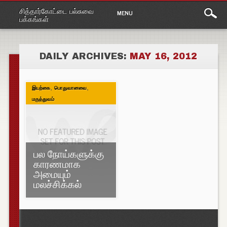
Main
Skip
சித்தார்கோட்டை பல்சுவை
MENU
to
menu
பக்கங்கள்
content
DAILY ARCHIVES:
MAY 16, 2012
,
,
இயற்கை
பொதுவானவை
மருத்துவம்
பல நோய்களுக்கு
காரணமாக
அமையும்
மலச்சிக்கல்